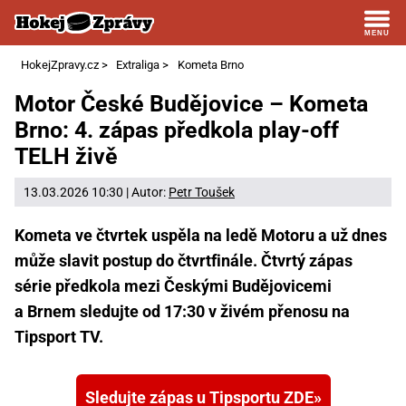
HokejZpravy.cz
>
Extraliga
>
Kometa Brno
Motor České Budějovice – Kometa
Brno: 4. zápas předkola play-off
TELH živě
13.03.2026 10:30 | Autor:
Petr Toušek
Kometa ve čtvrtek uspěla na ledě Motoru a už dnes
může slavit postup do čtvrtfinále. Čtvrtý zápas
série předkola mezi Českými Budějovicemi
a Brnem sledujte od 17:30 v živém přenosu na
Tipsport TV.
Sledujte zápas u Tipsportu ZDE