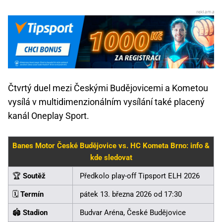
Čtvrtý duel mezi Českými Budějovicemi a Kometou
vysílá v multidimenzionálním vysílání také placený
kanál Oneplay Sport.
Banes Motor České Budějovice vs. HC Kometa Brno: info &
kde sledovat
🏆
Soutěž
Předkolo play-off Tipsport ELH 2026
🗓️
Termín
pátek 13. března 2026 od 17:30
🏟️
Stadion
Budvar Aréna, České Budějovice