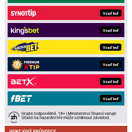
Vsaď teď
Vsaď teď
Vsaď teď
Vsaď teď
Vsaď teď
Vsaď teď
Hrajte zodpovědně. 18+ | Ministerstvo financí varuje:
Účastí na hazardní hře může vzniknout závislost.
HOKEJOVÝ PRŮVODCE