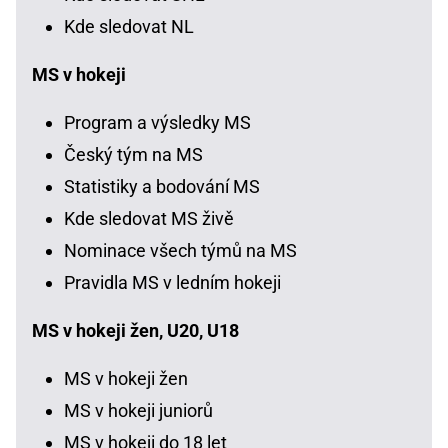
Kde sledovat NL
MS v hokeji
Program a výsledky MS
Český tým na MS
Statistiky a bodování MS
Kde sledovat MS živě
Nominace všech týmů na MS
Pravidla MS v ledním hokeji
MS v hokeji žen, U20, U18
MS v hokeji žen
MS v hokeji juniorů
MS v hokeji do 18 let