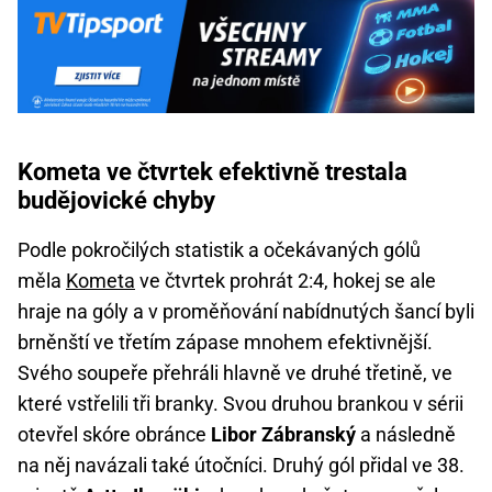
Kometa ve čtvrtek efektivně trestala
budějovické chyby
Podle pokročilých statistik a očekávaných gólů
měla
Kometa
ve čtvrtek prohrát 2:4, hokej se ale
hraje na góly a v proměňování nabídnutých šancí byli
brněnští ve třetím zápase mnohem efektivnější.
Svého soupeře přehráli hlavně ve druhé třetině, ve
které vstřelili tři branky. Svou druhou brankou v sérii
otevřel skóre obránce
Libor Zábranský
a následně
na něj navázali také útočníci. Druhý gól přidal ve 38.