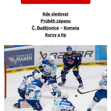
Kde sledovat
Průběh zápasu
Č. Budějovice
–
Kometa
Kurzy a tip