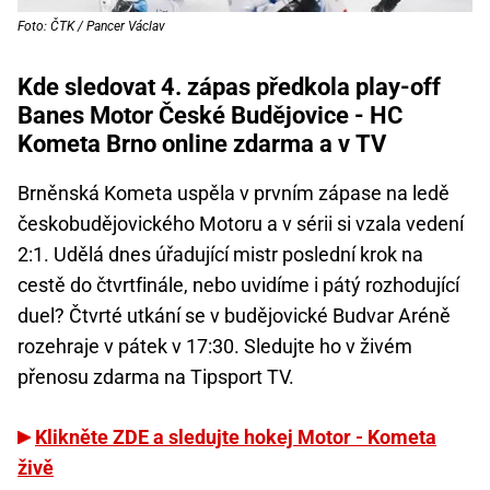
Foto: ČTK / Pancer Václav
Kde sledovat 4. zápas předkola play-off
Banes Motor České Budějovice - HC
Kometa Brno online zdarma a v TV
Brněnská Kometa uspěla v prvním zápase na ledě
českobudějovického Motoru a v sérii si vzala vedení
2:1. Udělá dnes úřadující mistr poslední krok na
cestě do čtvrtfinále, nebo uvidíme i pátý rozhodující
duel? Čtvrté utkání se v budějovické Budvar Aréně
rozehraje v pátek v 17:30. Sledujte ho v živém
přenosu zdarma na Tipsport TV.
Klikněte ZDE a sledujte hokej Motor - Kometa
živě