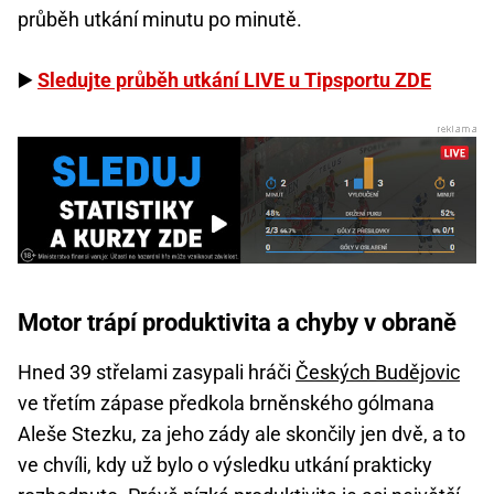
průběh utkání minutu po minutě.
▶️
Sledujte průběh utkání LIVE u Tipsportu ZDE
Motor trápí produktivita a chyby v obraně
Hned 39 střelami zasypali hráči
Českých Budějovic
ve třetím zápase předkola brněnského gólmana
Aleše Stezku, za jeho zády ale skončily jen dvě, a to
ve chvíli, kdy už bylo o výsledku utkání prakticky