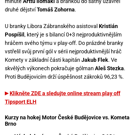
minutě
Arttu Ilomäki
a brankou do šatny uzavřel
druhé dějství
Tomáš Zohorna
.
U branky Libora Zábranského asistoval
Kristián
Pospíšil
, který je s bilancí 0+3 nejproduktivnějším
hráčem svého týmu v play-off. Do prázdné branky
vstřelil svůj první gól v sérii nejproduktivnější hráč
Komety v základní části kapitán
Jakub Flek
. Ve
skvělých výkonech pokračuje gólman
Aleš Stezka
.
Proti Budějovicím drží úspěšnost zákroků 96,23 %.
Klikněte ZDE a sledujte online stream play off
Tipsport ELH
Kurzy na hokej Motor České Budějovice vs. Kometa
Brno