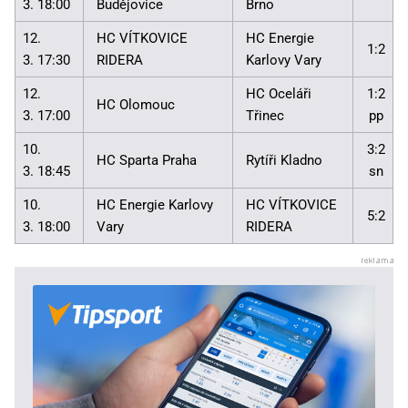
3. 18:00
Budějovice
Brno
12.
HC VÍTKOVICE
HC Energie
1:2
3. 17:30
RIDERA
Karlovy Vary
12.
HC Oceláři
1:2
HC Olomouc
3. 17:00
Třinec
pp
10.
3:2
HC Sparta Praha
Rytíři Kladno
3. 18:45
sn
10.
HC Energie Karlovy
HC VÍTKOVICE
5:2
3. 18:00
Vary
RIDERA