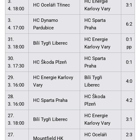
3.
HC Energie
HC Oceláři Třinec
3:1
4. 18:00
Karlovy Vary
3.
HC Dynamo
HC Sparta
6:2
4. 17:00
Pardubice
Praha
31.
HC Energie
0:1
Bílí Tygři Liberec
3. 18:00
Karlovy Vary
pp
30.
HC Sparta
HC Škoda Plzeň
0:1
3. 17:30
Praha
29.
HC Energie Karlovy
Bílí Tygři
4:0
3. 16:00
Vary
Liberec
28.
HC Škoda
HC Sparta Praha
4:2
3. 16:00
Plzeň
27.
HC Energie
Bílí Tygři Liberec
3:1
3. 18:00
Karlovy Vary
27.
HC Oceláři
2:3
Mountfield HK