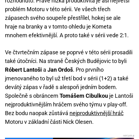
rozhodnuto. Právě nízká produktivita je asi největší
problém Motoru v této sérii. Ve všech třech
zápasech svého soupeře přestřílel, hokej se ale
hraje na branky a v tomto ohledu je Kometa
mnohem efektivnější. A proto také v sérii vede 2:1.
Ve čtvrtečním zápase se poprvé v této sérii prosadili
také útočníci. Na straně Českých Budějovic to byli
Róbert Lantoši
a
Jan Ordoš
. Pro prvního
jmenovaného to byl už třetí bod v sérii (1+2) a také
devátý zápas v řadě s alespoň jedním bodem.
Společně s obráncem
Tomášem Cibulkou
je Lantoši
nejproduktivnějším hráčem svého týmu v play-off.
Bez bodu naopak zůstává
nejproduktivnější hráč
Motoru v základní části Nick Olesen.