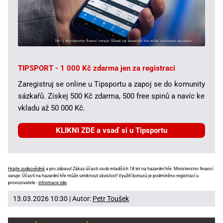
TIPSPORT - 1 000 Kč zdarma jen za registraci
Zaregistruj se online u Tipsportu a zapoj se do komunity
sázkařů. Získej 500 Kč zdarma, 500 free spinů a navíc ke
vkladu až 50 000 Kč.
KLIKNI ZDE a vsaď si u Tipsportu
Hrajte zodpovědně
a pro zábavu! Zákaz účasti osob mladších 18 let na hazardní hře. Ministerstvo financí
varuje: Účastí na hazardní hře může vzniknout závislost! Využití bonusů je podmíněno registrací u
provozovatele -
informace zde
.
13.03.2026 10:30 | Autor:
Petr Toušek