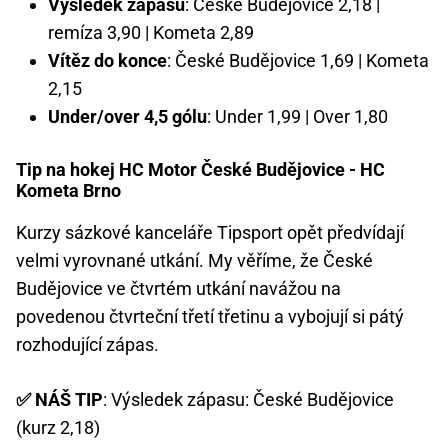
Výsledek zápasu
: České Budějovice 2,18 |
remíza 3,90 | Kometa 2,89
Vítěz do konce
: České Budějovice 1,69 | Kometa
2,15
Under/over 4,5 gólu
: Under 1,99 | Over 1,80
Tip na hokej HC Motor České Budějovice - HC
Kometa Brno
Kurzy sázkové kanceláře Tipsport opět předvídají
velmi vyrovnané utkání. My věříme, že České
Budějovice ve čtvrtém utkání navážou na
povedenou čtvrteční třetí třetinu a vybojují si pátý
rozhodující zápas.
✅ NÁŠ TIP
: Výsledek zápasu: České Budějovice
(kurz 2,18)