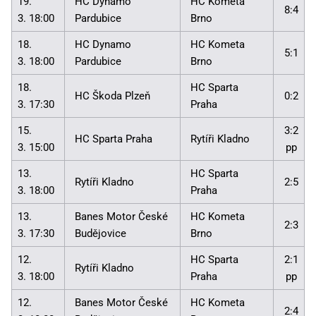
19.
HC Dynamo
HC Kometa
8:4
3. 18:00
Pardubice
Brno
18.
HC Dynamo
HC Kometa
5:1
3. 18:00
Pardubice
Brno
18.
HC Sparta
HC Škoda Plzeň
0:2
3. 17:30
Praha
15.
3:2
HC Sparta Praha
Rytíři Kladno
3. 15:00
pp
13.
HC Sparta
Rytíři Kladno
2:5
3. 18:00
Praha
13.
Banes Motor České
HC Kometa
2:3
3. 17:30
Budějovice
Brno
12.
HC Sparta
2:1
Rytíři Kladno
3. 18:00
Praha
pp
12.
Banes Motor České
HC Kometa
2:4