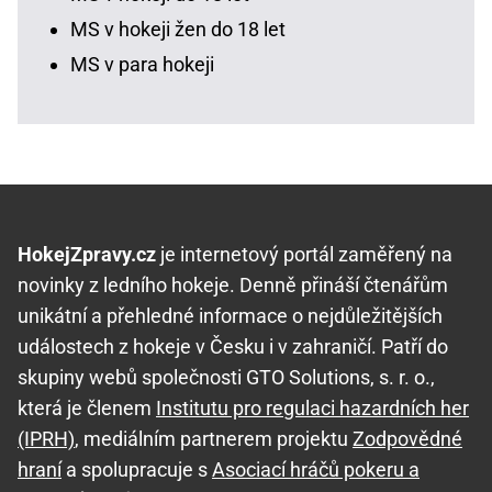
MS v hokeji žen do 18 let
MS v para hokeji
HokejZpravy.cz
je internetový portál zaměřený na
novinky z ledního hokeje. Denně přináší čtenářům
unikátní a přehledné informace o nejdůležitějších
událostech z hokeje v Česku i v zahraničí. Patří do
skupiny webů společnosti GTO Solutions, s. r. o.,
která je členem
Institutu pro regulaci hazardních her
(IPRH)
, mediálním partnerem projektu
Zodpovědné
hraní
a spolupracuje s
Asociací hráčů pokeru a