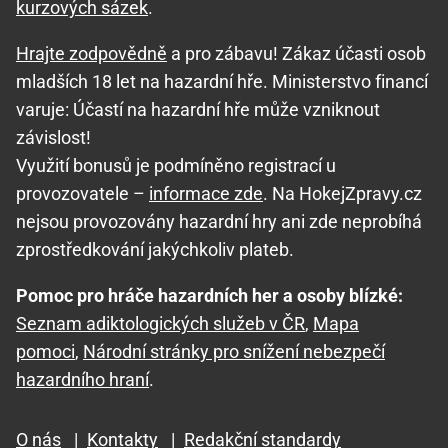
kurzových sázek
.
Hrajte zodpovědně
a pro zábavu! Zákaz účasti osob
mladších 18 let na hazardní hře. Ministerstvo financí
varuje: Účastí na hazardní hře může vzniknout
závislost!
Využití bonusů je podmíněno registrací u
provozovatele –
informace zde
. Na HokejZpravy.cz
nejsou provozovány hazardní hry ani zde neprobíhá
zprostředkování jakýchkoliv plateb.
Pomoc pro hráče hazardních her a osoby blízké:
Seznam adiktologických služeb v ČR
,
Mapa
pomoci
,
Národní stránky pro snížení nebezpečí
hazardního hraní
.
O nás
|
Kontakty
|
Redakční standardy