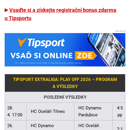
Vsaďte si a získejte registrační bonus zdarma
u Tipsportu
TIPSPORT EXTRALIGA: PLAY OFF 2026 – PROGRAM
A VÝSLEDKY
POSLEDNÍ VÝSLEDKY
28.
HC Dynamo
4:5
HC Oceláři Třinec
4. 17:00
Pardubice
pp
26.
HC Dynamo
HC Oceláři
2:1