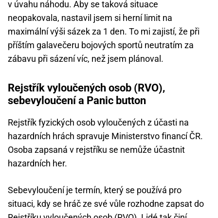
v úvahu náhodu. Aby se taková situace
neopakovala, nastavil jsem si herní limit na
maximální výši sázek za 1 den. To mi zajistí, že při
příštím galavečeru bojových sportů neutratím za
zábavu při sázení víc, než jsem plánoval.
Rejstřík vyloučených osob (RVO),
sebevyloučení a Panic button
Rejstřík fyzických osob vyloučených z účasti na
hazardních hrách spravuje Ministerstvo financí ČR.
Osoba zapsaná v rejstříku se nemůže účastnit
hazardních her.
Sebevyloučení je termín, který se používá pro
situaci, kdy se hráč ze své vůle rozhodne zapsat do
Rejstříku vyloučených osob (RVO). Lidé tak činí