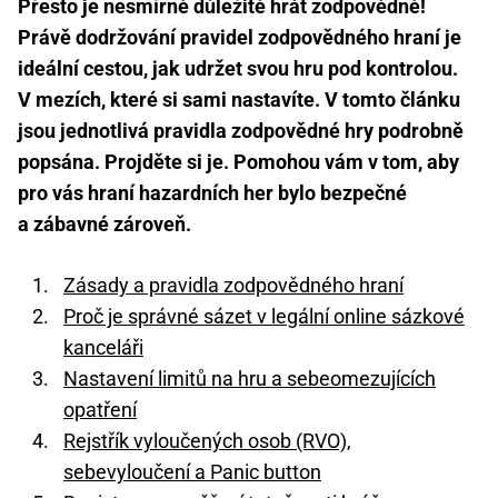
Přesto je nesmírně důležité hrát zodpovědně!
Právě dodržování pravidel zodpovědného hraní je
ideální cestou, jak udržet svou hru pod kontrolou.
V mezích, které si sami nastavíte. V tomto článku
jsou jednotlivá pravidla zodpovědné hry podrobně
popsána. Projděte si je. Pomohou vám v tom, aby
pro vás hraní hazardních her bylo bezpečné
a zábavné zároveň.
Zásady a pravidla zodpovědného hraní
Proč je správné sázet v legální online sázkové
kanceláři
Nastavení limitů na hru a sebeomezujících
opatření
Rejstřík vyloučených osob (RVO),
sebevyloučení a Panic button