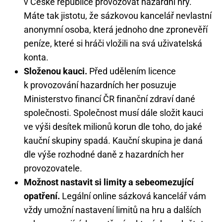
v České republice provozovat hazardní hry.
Máte tak jistotu, že sázkovou kancelář nevlastní
anonymní osoba, která jednoho dne zpronevěří
peníze, které si hráči vložili na svá uživatelská
konta.
Složenou kauci.
Před udělením licence
k provozování hazardních her posuzuje
Ministerstvo financí ČR finanční zdraví dané
společnosti. Společnost musí dále složit kauci
ve výši desítek milionů korun dle toho, do jaké
kauční skupiny spadá. Kauční skupina je daná
dle výše rozhodné daně z hazardních her
provozovatele.
Možnost nastavit si limity a sebeomezující
opatření.
Legální online sázková kancelář vám
vždy umožní nastavení limitů na hru a dalších