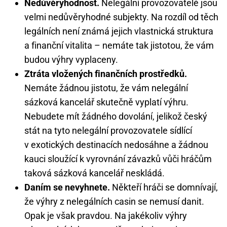
Nedůvěryhodnost.
Nelegální provozovatelé jsou
velmi nedůvěryhodné subjekty. Na rozdíl od těch
legálních není známá jejich vlastnická struktura
a finanční vitalita – nemáte tak jistotou, že vám
budou výhry vyplaceny.
Ztráta vložených finančních prostředků.
Nemáte žádnou jistotu, že vám nelegální
sázková kancelář skutečně vyplatí výhru.
Nebudete mít žádného dovolání, jelikož český
stát na tyto nelegální provozovatele sídlící
v exotických destinacích nedosáhne a žádnou
kauci sloužící k vyrovnání závazků vůči hráčům
taková sázková kancelář neskládá.
Daním se nevyhnete.
Někteří hráči se domnívají,
že výhry z nelegálních casin se nemusí danit.
Opak je však pravdou. Na jakékoliv výhry