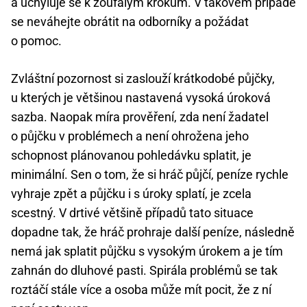
a uchyluje se k zoufalým krokům. V takovém případě
se neváhejte obrátit na odborníky a požádat
o pomoc.
Zvláštní pozornost si zaslouží krátkodobé půjčky,
u kterých je většinou nastavená vysoká úroková
sazba. Naopak míra prověření, zda není žadatel
o půjčku v problémech a není ohrožena jeho
schopnost plánovanou pohledávku splatit, je
minimální. Sen o tom, že si hráč půjčí, peníze rychle
vyhraje zpět a půjčku i s úroky splatí, je zcela
scestný. V drtivé většině případů tato situace
dopadne tak, že hráč prohraje další peníze, následně
nemá jak splatit půjčku s vysokým úrokem a je tím
zahnán do dluhové pasti. Spirála problémů se tak
roztáčí stále více a osoba může mít pocit, že z ní