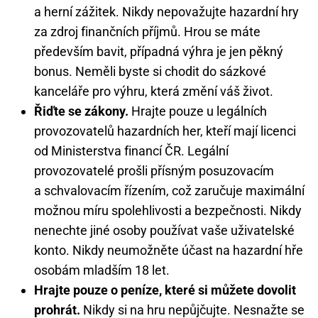
a herní zážitek. Nikdy nepovažujte hazardní hry
za zdroj finančních příjmů. Hrou se máte
především bavit, případná výhra je jen pěkný
bonus. Neměli byste si chodit do sázkové
kanceláře pro výhru, která změní váš život.
Řiďte se zákony.
Hrajte pouze u legálních
provozovatelů hazardních her, kteří mají licenci
od Ministerstva financí ČR. Legální
provozovatelé prošli přísným posuzovacím
a schvalovacím řízením, což zaručuje maximální
možnou míru spolehlivosti a bezpečnosti. Nikdy
nenechte jiné osoby používat vaše uživatelské
konto. Nikdy neumožněte účast na hazardní hře
osobám mladším 18 let.
Hrajte pouze o peníze, které si můžete dovolit
prohrát.
Nikdy si na hru nepůjčujte. Nesnažte se