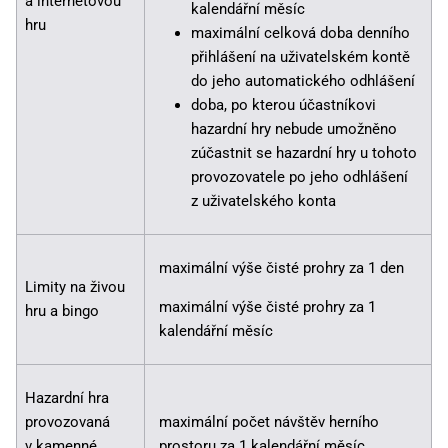
a internetovou
kalendářní měsíc
hru
maximální celková doba denního
přihlášení na uživatelském kontě
do jeho automatického odhlášení
doba, po kterou účastníkovi
hazardní hry nebude umožněno
zúčastnit se hazardní hry u tohoto
provozovatele po jeho odhlášení
z uživatelského konta
maximální výše čisté prohry za 1 den
Limity na živou
maximální výše čisté prohry za 1
hru a bingo
kalendářní měsíc
Hazardní hra
provozovaná
maximální počet návštěv herního
v kamenné
prostoru za 1 kalendářní měsíc