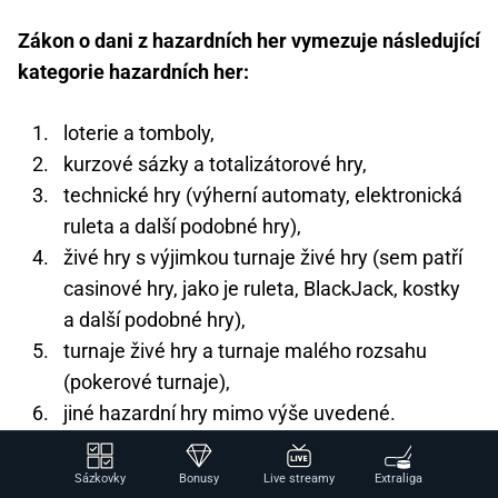
Zákon o dani z hazardních her vymezuje následující
kategorie hazardních her:
loterie a tomboly,
kurzové sázky a totalizátorové hry,
technické hry (výherní automaty, elektronická
ruleta a další podobné hry),
živé hry s výjimkou turnaje živé hry (sem patří
casinové hry, jako je ruleta, BlackJack, kostky
a další podobné hry),
turnaje živé hry a turnaje malého rozsahu
(pokerové turnaje),
jiné hazardní hry mimo výše uvedené.
Výhry z her první kategorie, tedy loterií a tombol, jsou
Sázkovky
Bonusy
Live streamy
Extraliga