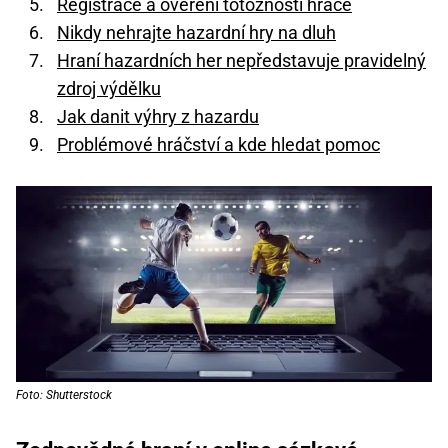
Registrace a ověření totožnosti hráče
Nikdy nehrajte hazardní hry na dluh
Hraní hazardních her nepředstavuje pravidelný
zdroj výdělku
Jak danit výhry z hazardu
Problémové hráčství a kde hledat pomoc
Foto: Shutterstock