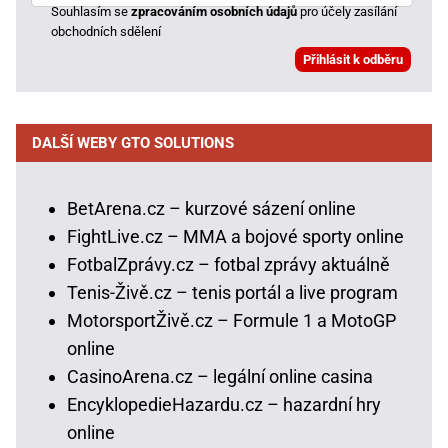
Souhlasím se
zpracováním osobních údajů
pro účely zasílání
obchodních sdělení
DALŠÍ WEBY GTO SOLUTIONS
BetArena.cz – kurzové sázení online
FightLive.cz – MMA a bojové sporty online
FotbalZprávy.cz – fotbal zprávy aktuálně
Tenis-Živě.cz – tenis portál a live program
MotorsportŽivě.cz – Formule 1 a MotoGP
online
CasinoArena.cz – legální online casina
EncyklopedieHazardu.cz – hazardní hry
online