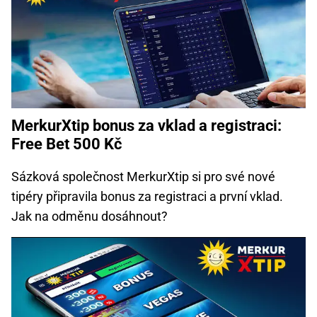
MerkurXtip bonus za vklad a registraci:
Free Bet 500 Kč
Sázková společnost MerkurXtip si pro své nové
tipéry připravila bonus za registraci a první vklad.
Jak na odměnu dosáhnout?