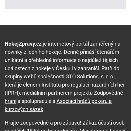
HokejZpravy.cz
je internetový portál zaměřený na
novinky z ledního hokeje. Denně přináší čtenářům
unikátní a přehledné informace o nejdůležitějších
událostech z hokeje v Česku i v zahraničí. Patří do
skupiny webů společnosti GTO Solutions, s. r. o.,
která je členem
Institutu pro regulaci hazardních her
(IPRH)
, mediálním partnerem projektu
Zodpovědné
hraní
a spolupracuje s
Asociací hráčů pokeru a
kurzových sázek
.
Hrajte zodpovědně
a pro zábavu! Zákaz účasti osob
mladších 18 let na hazardní hře. Ministerstvo financí