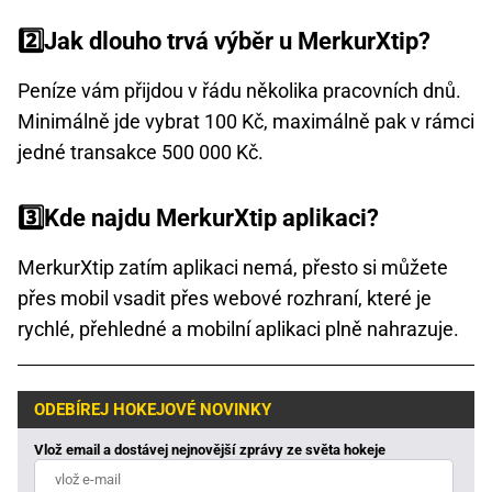
2️⃣Jak dlouho trvá výběr u MerkurXtip?
Peníze vám přijdou v řádu několika pracovních dnů.
Minimálně jde vybrat 100 Kč, maximálně pak v rámci
jedné transakce 500 000 Kč.
3️⃣Kde najdu MerkurXtip aplikaci?
MerkurXtip zatím aplikaci nemá, přesto si můžete
přes mobil vsadit přes webové rozhraní, které je
rychlé, přehledné a mobilní aplikaci plně nahrazuje.
ODEBÍREJ HOKEJOVÉ NOVINKY
Vlož email a dostávej nejnovější zprávy ze světa hokeje