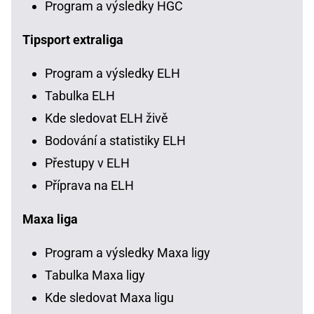
Program a výsledky HGC
Tipsport extraliga
Program a výsledky ELH
Tabulka ELH
Kde sledovat ELH živě
Bodování a statistiky ELH
Přestupy v ELH
Příprava na ELH
Maxa liga
Program a výsledky Maxa ligy
Tabulka Maxa ligy
Kde sledovat Maxa ligu