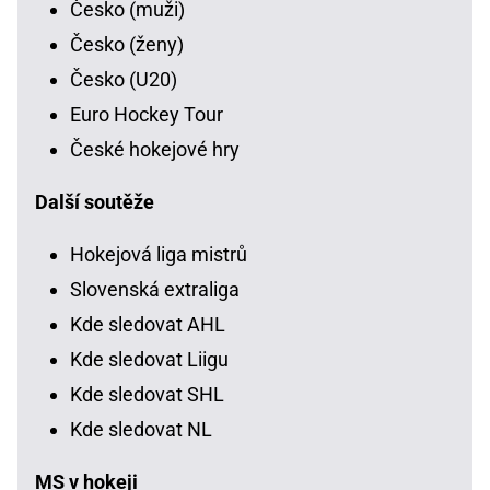
Česko (muži)
Česko (ženy)
Česko (U20)
Euro Hockey Tour
České hokejové hry
Další soutěže
Hokejová liga mistrů
Slovenská extraliga
Kde sledovat AHL
Kde sledovat Liigu
Kde sledovat SHL
Kde sledovat NL
MS v hokeji