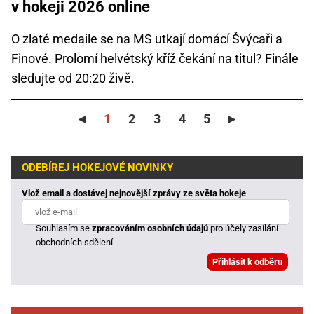
v hokeji 2026 online
O zlaté medaile se na MS utkají domácí Švýcaři a
Finové. Prolomí helvétský kříž čekání na titul? Finále
sledujte od 20:20 živě.
◄
1
2
3
4
5
►
ODEBÍREJ HOKEJOVÉ NOVINKY
Vlož email a dostávej nejnovější zprávy ze světa hokeje
Souhlasím se
zpracováním osobních údajů
pro účely zasílání
obchodních sdělení