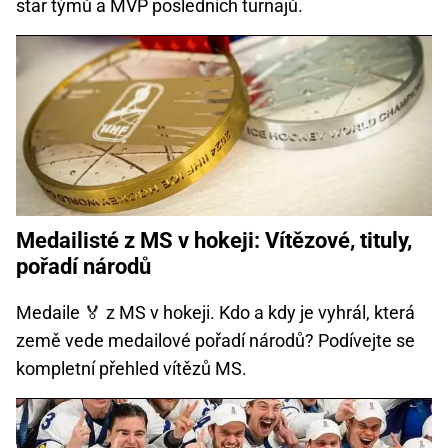
star týmů a MVP posledních turnajů.
Medailisté z MS v hokeji: Vítězové, tituly,
pořadí národů
Medaile 🏅 z MS v hokeji. Kdo a kdy je vyhrál, která
země vede medailové pořadí národů? Podívejte se
kompletní přehled vítězů MS.