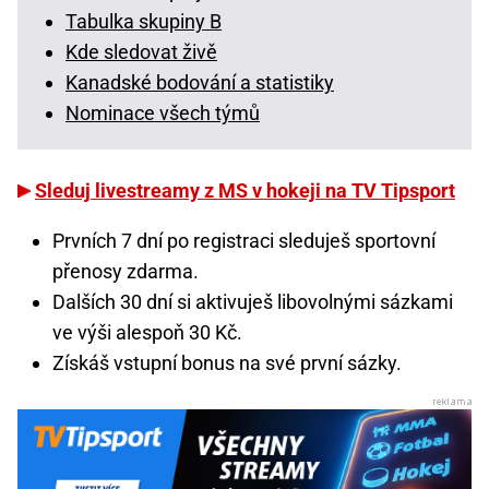
Tabulka skupiny B
Kde sledovat živě
Kanadské bodování a statistiky
Nominace všech týmů
Sleduj livestreamy z MS v hokeji na TV Tipsport
Prvních 7 dní po registraci sleduješ sportovní
přenosy zdarma.
Dalších 30 dní si aktivuješ libovolnými sázkami
ve výši alespoň 30 Kč.
Získáš vstupní bonus na své první sázky.