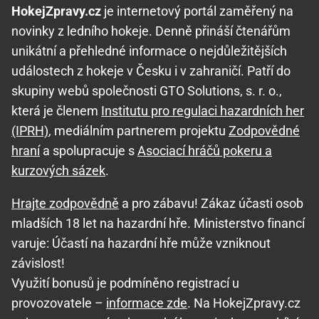
HokejZpravy.cz
je internetový portál zaměřený na
novinky z ledního hokeje. Denně přináší čtenářům
unikátní a přehledné informace o nejdůležitějších
událostech z hokeje v Česku i v zahraničí. Patří do
skupiny webů společnosti GTO Solutions, s. r. o.,
která je členem
Institutu pro regulaci hazardních her
(IPRH)
, mediálním partnerem projektu
Zodpovědné
hraní
a spolupracuje s
Asociací hráčů pokeru a
kurzových sázek
.
Hrajte zodpovědně
a pro zábavu! Zákaz účasti osob
mladších 18 let na hazardní hře. Ministerstvo financí
varuje: Účastí na hazardní hře může vzniknout
závislost!
Využití bonusů je podmíněno registrací u
provozovatele –
informace zde
. Na HokejZpravy.cz