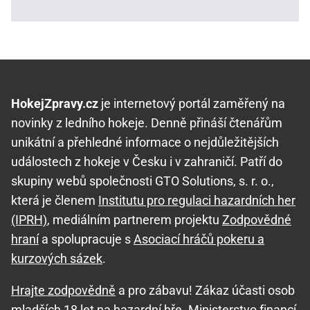
HokejZpravy.cz
je internetový portál zaměřený na
novinky z ledního hokeje. Denně přináší čtenářům
unikátní a přehledné informace o nejdůležitějších
událostech z hokeje v Česku i v zahraničí. Patří do
skupiny webů společnosti GTO Solutions, s. r. o.,
která je členem
Institutu pro regulaci hazardních her
(IPRH)
, mediálním partnerem projektu
Zodpovědné
hraní
a spolupracuje s
Asociací hráčů pokeru a
kurzových sázek
.
Hrajte zodpovědně
a pro zábavu! Zákaz účasti osob
mladších 18 let na hazardní hře. Ministerstvo financí