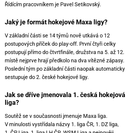
Řídícím pracovníkem je Pavel Setikovský.
Jaký je formát hokejové Maxa ligy?
V základní části se 14 týmů nově utkává o 12
postupových příček do play-off. První čtyři celky
postupují přímo do čtvrtfinále, družstva na 5. až 12.
místě nejprve hrají předkolo na dva vítězné zápasy.
Poslední tým po základní části naopak automaticky
sestupuje do 2. české hokejové ligy.
Jak se dříve jmenovala 1. česká hokejová
liga?
Soutěž se v současnosti jmenuje Maxa liga.
V minulosti vystřídala názvy 1. liga ČR, 1. DZ liga,
1. ČP Liga, 1. liga LH ČR, WSM Liga a nejnověji