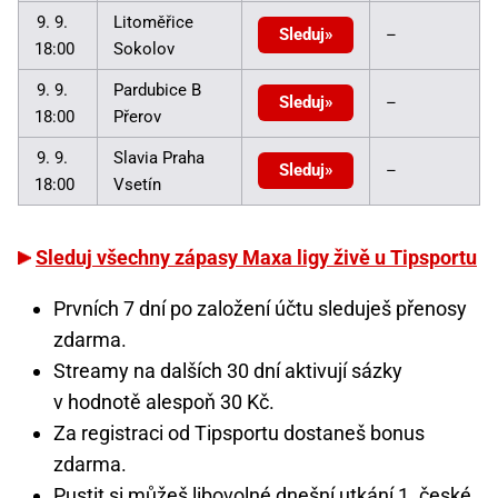
9. 9.
Litoměřice
Sleduj
–
18:00
Sokolov
9. 9.
Pardubice B
Sleduj
–
18:00
Přerov
9. 9.
Slavia Praha
Sleduj
–
18:00
Vsetín
Sleduj všechny zápasy Maxa ligy živě u Tipsportu
Prvních 7 dní po založení účtu sleduješ přenosy
zdarma.
Streamy na dalších 30 dní aktivují sázky
v hodnotě alespoň 30 Kč.
Za registraci od Tipsportu dostaneš bonus
zdarma.
Pustit si můžeš libovolné dnešní utkání 1. české