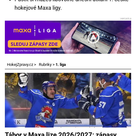
hokejové Maxa ligy.
HokejZpravy.cz
>
Rubriky
>
1. liga
Tábor v Maxa lize 2026/2027: zápasy,