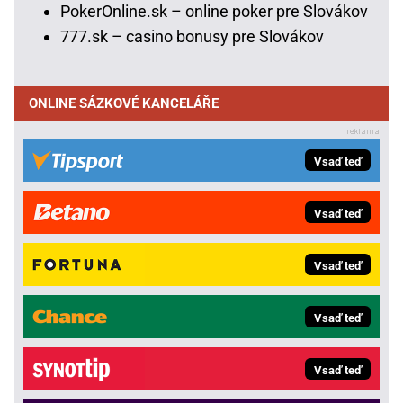
PokerOnline.sk – online poker pre Slovákov
777.sk – casino bonusy pre Slovákov
ONLINE SÁZKOVÉ KANCELÁŘE
Vsaď teď
Vsaď teď
Vsaď teď
Vsaď teď
Vsaď teď