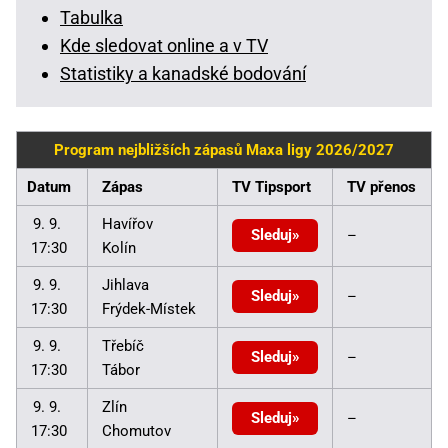
Tabulka
Kde sledovat online a v TV
Statistiky a kanadské bodování
Program nejbližších zápasů Maxa ligy 2026/2027
Datum
Zápas
TV Tipsport
TV přenos
9. 9.
Havířov
Sleduj
–
17:30
Kolín
9. 9.
Jihlava
Sleduj
–
17:30
Frýdek-Místek
9. 9.
Třebíč
Sleduj
–
17:30
Tábor
9. 9.
Zlín
Sleduj
–
17:30
Chomutov