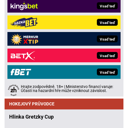
Vsaď teď
Vsaď teď
Vsaď teď
Vsaď teď
Vsaď teď
Hrajte zodpovědně. 18+ | Ministerstvo financí varuje:
Účastí na hazardní hře může vzniknout závislost.
HOKEJOVÝ PRŮVODCE
Hlinka Gretzky Cup