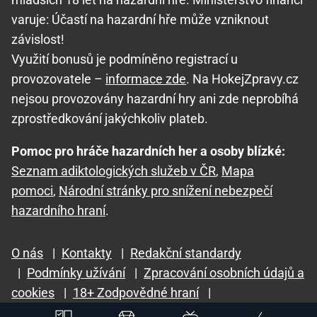
varuje: Účastí na hazardní hře může vzniknout
závislost!
Využití bonusů je podmíněno registrací u
provozovatele –
informace zde
. Na HokejZpravy.cz
nejsou provozovány hazardní hry ani zde neprobíhá
zprostředkování jakýchkoliv plateb.
Pomoc pro hráče hazardních her a osoby blízké:
Seznam adiktologických služeb v ČR
,
Mapa
pomoci
,
Národní stránky pro snížení nebezpečí
hazardního hraní
.
O nás
|
Kontakty
|
Redakční standardy
|
Podmínky užívání
|
Zpracování osobních údajů a
cookies
|
18+ Zodpovědné hraní
|
GTO Solutions, s.r.o.