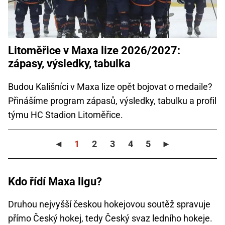
Litoměřice v Maxa lize 2026/2027:
zápasy, výsledky, tabulka
Budou Kališníci v Maxa lize opět bojovat o medaile?
Přinášíme program zápasů, výsledky, tabulku a profil
týmu HC Stadion Litoměřice.
◄
1
2
3
4
5
►
Kdo řídí Maxa ligu?
Druhou nejvyšší českou hokejovou soutěž spravuje
přímo Český hokej, tedy Český svaz ledního hokeje.