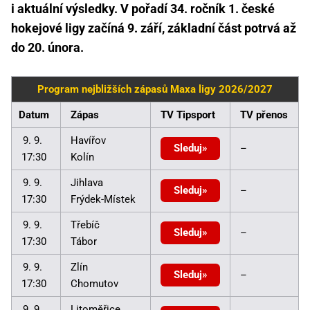
i aktuální výsledky. V pořadí 34. ročník 1. české
hokejové ligy začíná 9. září, základní část potrvá až
do 20. února.
Program nejbližších zápasů Maxa ligy 2026/2027
Datum
Zápas
TV Tipsport
TV přenos
9. 9.
Havířov
Sleduj
–
17:30
Kolín
9. 9.
Jihlava
Sleduj
–
17:30
Frýdek-Místek
9. 9.
Třebíč
Sleduj
–
17:30
Tábor
9. 9.
Zlín
Sleduj
–
17:30
Chomutov
9. 9.
Litoměřice