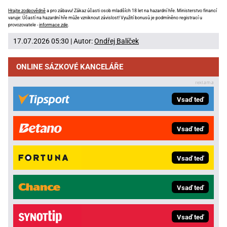
Hrajte zodpovědně
a pro zábavu! Zákaz účasti osob mladších 18 let na hazardní hře. Ministerstvo financí
varuje: Účastí na hazardní hře může vzniknout závislost! Využití bonusů je podmíněno registrací u
provozovatele -
informace zde
.
17.07.2026 05:30 | Autor:
Ondřej Balíček
ONLINE SÁZKOVÉ KANCELÁŘE
Vsaď teď
Vsaď teď
Vsaď teď
Vsaď teď
Vsaď teď