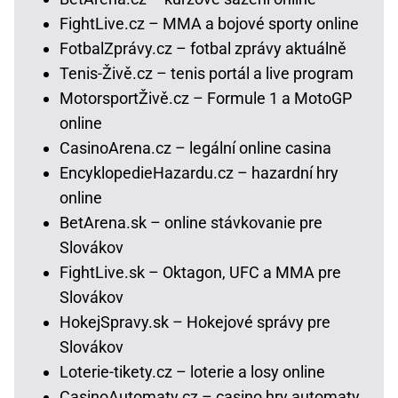
FightLive.cz – MMA a bojové sporty online
FotbalZprávy.cz – fotbal zprávy aktuálně
Tenis-Živě.cz – tenis portál a live program
MotorsportŽivě.cz – Formule 1 a MotoGP
online
CasinoArena.cz – legální online casina
EncyklopedieHazardu.cz – hazardní hry
online
BetArena.sk – online stávkovanie pre
Slovákov
FightLive.sk – Oktagon, UFC a MMA pre
Slovákov
HokejSpravy.sk – Hokejové správy pre
Slovákov
Loterie-tikety.cz – loterie a losy online
CasinoAutomaty.cz – casino hry automaty