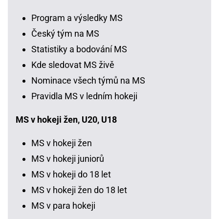
Program a výsledky MS
Český tým na MS
Statistiky a bodování MS
Kde sledovat MS živě
Nominace všech týmů na MS
Pravidla MS v ledním hokeji
MS v hokeji žen, U20, U18
MS v hokeji žen
MS v hokeji juniorů
MS v hokeji do 18 let
MS v hokeji žen do 18 let
MS v para hokeji