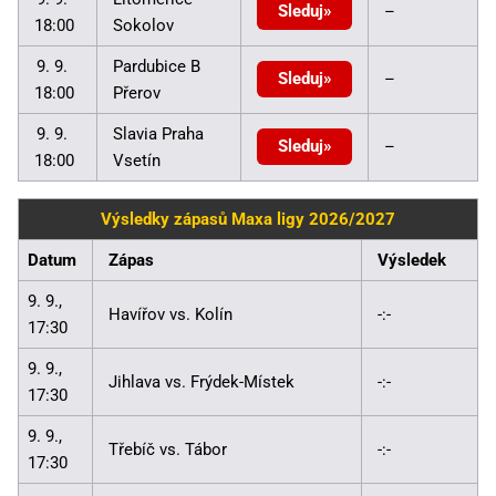
Sleduj
–
18:00
Sokolov
9. 9.
Pardubice B
Sleduj
–
18:00
Přerov
9. 9.
Slavia Praha
Sleduj
–
18:00
Vsetín
Výsledky zápasů Maxa ligy 2026/2027
Datum
Zápas
Výsledek
9. 9.,
Havířov vs. Kolín
-:-
17:30
9. 9.,
Jihlava vs. Frýdek-Místek
-:-
17:30
9. 9.,
Třebíč vs. Tábor
-:-
17:30