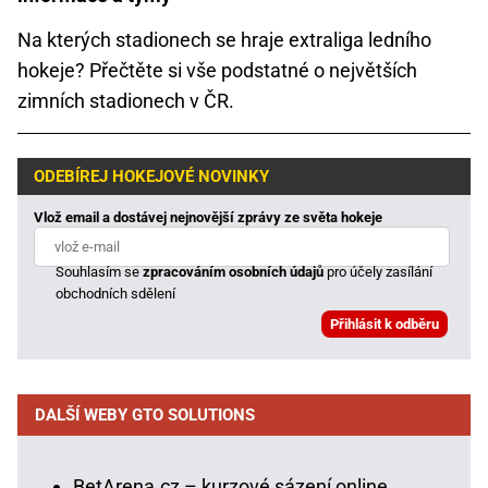
Na kterých stadionech se hraje extraliga ledního
hokeje? Přečtěte si vše podstatné o největších
zimních stadionech v ČR.
ODEBÍREJ HOKEJOVÉ NOVINKY
Vlož email a dostávej nejnovější zprávy ze světa hokeje
Souhlasím se
zpracováním osobních údajů
pro účely zasílání
obchodních sdělení
DALŠÍ WEBY GTO SOLUTIONS
BetArena.cz – kurzové sázení online