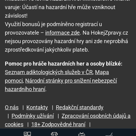
varuje: Účastí na hazardní hře může vzniknout
závislost!
Využití bonusů je podmíněno registrací u
provozovatele –
informace zde
. Na HokejZpravy.cz
nejsou provozovány hazardní hry ani zde neprobíhá
zprostředkování jakýchkoliv plateb.
Pomoc pro hráče hazardních her a osoby blízké:
Seznam adiktologických služeb v ČR
,
Mapa
pomoci
,
Národní stránky pro snížení nebezpečí
hazardního hraní
.
O nás
|
Kontakty
|
Redakční standardy
|
Podmínky užívání
|
Zpracování osobních údajů a
cookies
|
18+ Zodpovědné hraní
|
GTO Solutions, s.r.o.