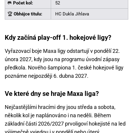
🥅
Počet kol:
52
🏆
Obhájce titulu:
HC Dukla Jihlava
Kdy začíná play-off 1. hokejové ligy?
Vyřazovací boje Maxa ligy odstartují v pondělí 22.
února 2027, kdy jsou na programu úvodní zápasy
předkola. Nového šampiona 1. české hokejové ligy
poznáme nejpozději 6. dubna 2027.
Ve které dny se hraje Maxa liga?
Nejčastějšími hracími dny jsou středa a sobota,
několik kol je naplánováno i na neděli. Během
základní části 2026/2027 prvoligoví hokejisté na led
výjimečně vyjedou i v pondělí nebo úterý.