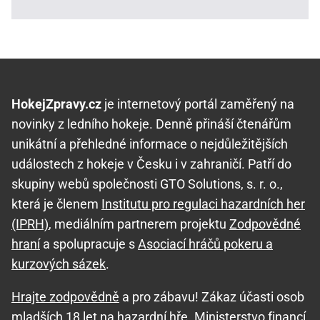
HokejZpravy.cz
je internetový portál zaměřený na
novinky z ledního hokeje. Denně přináší čtenářům
unikátní a přehledné informace o nejdůležitějších
událostech z hokeje v Česku i v zahraničí. Patří do
skupiny webů společnosti GTO Solutions, s. r. o.,
která je členem
Institutu pro regulaci hazardních her
(IPRH)
, mediálním partnerem projektu
Zodpovědné
hraní
a spolupracuje s
Asociací hráčů pokeru a
kurzových sázek
.
Hrajte zodpovědně
a pro zábavu! Zákaz účasti osob
mladších 18 let na hazardní hře. Ministerstvo financí