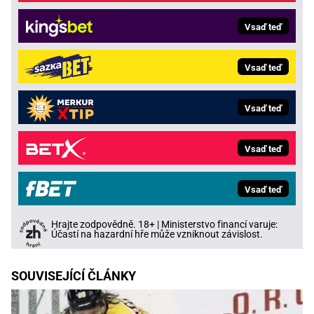
Vsaď teď
Vsaď teď
Vsaď teď
Vsaď teď
Vsaď teď
Hrajte zodpovědně. 18+ | Ministerstvo financí varuje:
Účastí na hazardní hře může vzniknout závislost.
SOUVISEJÍCÍ ČLÁNKY