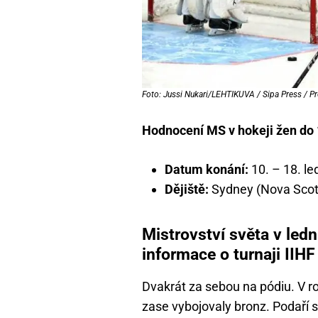
Foto: Jussi Nukari/LEHTIKUVA / Sipa Press / P
Hodnocení MS v hokeji žen do 1
Datum konání:
10. – 18. l
Dějiště:
Sydney (Nova Scot
Mistrovství světa v ledn
informace o turnaji IIHF
Dvakrát za sebou na pódiu. V ro
zase vybojovaly bronz. Podaří s