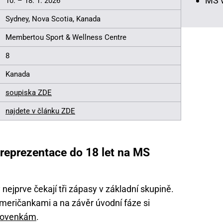
MS v
10. – 18. 1. 2026
Sydney, Nova Scotia, Kanada
Membertou Sport & Wellness Centre
8
Kanada
soupiska ZDE
najdete v článku ZDE
reprezentace do 18 let na MS
nejprve čekají tři zápasy v základní skupině.
Američankami a na závěr úvodní fáze si
lovenkám
.