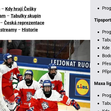
Prog
o
–
Kdy hrají Češky
ram
–
Tabulky skupin
Tipsport
–
Česká reprezentace
 streamy
–
Historie
Prog
Tab
Kde 
Bodo
Přes
Příp
Maxa li
Prog
Tabu