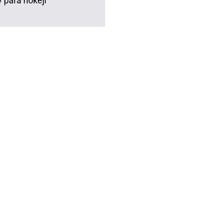
 para hokeji