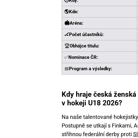
🕒Kdy:
🌎Kde:
🏟️Aréna:
🏒Počet účastníků:
🏆
Obhájce titulu:
✅
Nominace ČR:
📅
Program a výsledky:
Kdy hraje česká ženská 
v hokeji U18 2026?
Na naše talentované hokejistky 
Postupně se utkají s Finkami, 
střihnou federální derby proti
S