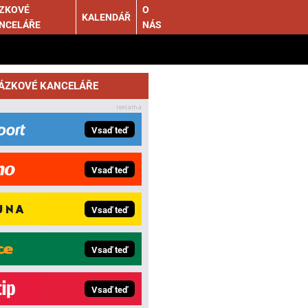
ZKOVÉ
O
KALENDÁŘ
NCELÁŘE
NÁS
SÁZKOVÉ KANCELÁŘE
Vsaď teď
Vsaď teď
Vsaď teď
Vsaď teď
Vsaď teď