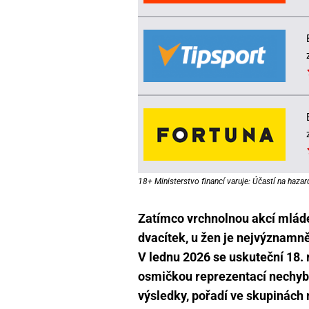
18+ Ministerstvo financí varuje: Účastí na hazar
Zatímco vrchnolnou akcí mlád
dvacítek, u žen je nejvýznamně
V lednu 2026 se uskuteční 18. 
osmičkou reprezentací nechybí
výsledky, pořadí ve skupinách 