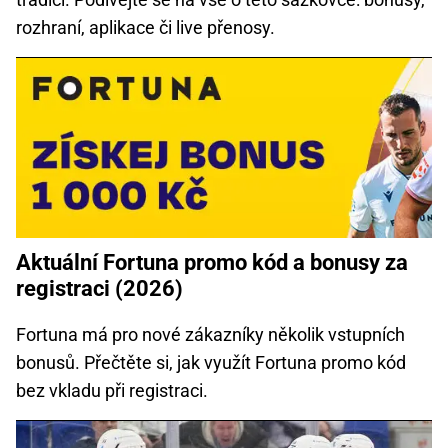
rozhraní, aplikace či live přenosy.
Aktuální Fortuna promo kód a bonusy za
registraci (2026)
Fortuna má pro nové zákazníky několik vstupních
bonusů. Přečtěte si, jak využít Fortuna promo kód
bez vkladu při registraci.