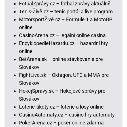
FotbalZprávy.cz – fotbal zprávy aktuálně
Tenis-Živě.cz – tenis portál a live program
MotorsportŽivě.cz – Formule 1 a MotoGP
online
CasinoArena.cz – legální online casina
EncyklopedieHazardu.cz – hazardní hry
online
BetArena.sk – online stávkovanie pre
Slovákov
FightLive.sk – Oktagon, UFC a MMA pre
Slovákov
HokejSpravy.sk – Hokejové správy pre
Slovákov
Loterie-tikety.cz – loterie a losy online
CasinoAutomaty.cz – casino hry automaty
PokerArena.cz – poker online zdarma