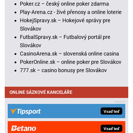
Poker.cz – český online poker zdarma
Play-Arena.cz - živé přenosy a online loterie
HokejSpravy.sk – Hokejové správy pre
Slovákov
FutbalSpravy.sk – Futbalový portál pre
Slovákov
CasinoArena.sk – slovenská online casina
PokerOnline.sk – online poker pre Slovákov
777.sk – casino bonusy pre Slovákov
ONLINE SÁZKOVÉ KANCELÁŘE
Vsaď teď
Vsaď teď