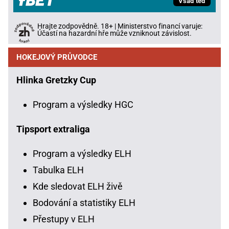
Vsaď teď
Hrajte zodpovědně. 18+ | Ministerstvo financí varuje:
Účastí na hazardní hře může vzniknout závislost.
HOKEJOVÝ PRŮVODCE
Hlinka Gretzky Cup
Program a výsledky HGC
Tipsport extraliga
Program a výsledky ELH
Tabulka ELH
Kde sledovat ELH živě
Bodování a statistiky ELH
Přestupy v ELH