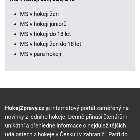
MS v hokeji žen
MS v hokeji juniorů
MS v hokeji do 18 let
MS v hokeji žen do 18 let
MS v para hokeji
HokejZpravy.cz
je internetový portál zaměřený na
novinky z ledního hokeje. Denně přináší čtenářům
unikátní a přehledné informace o nejdůležitějších
událostech z hokeje v Česku i v zahraničí. Patří do