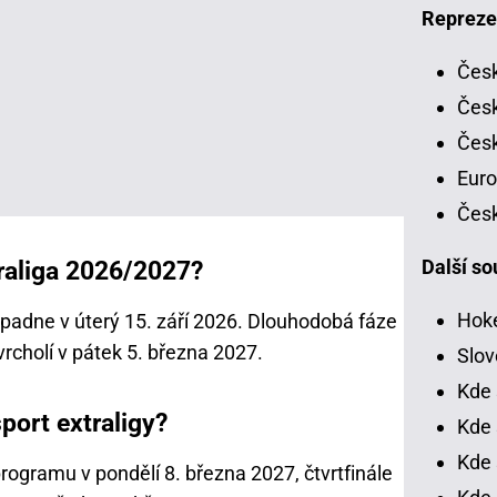
Repreze
Česk
Česk
Česk
Euro
Česk
raliga 2026/2027?
Další so
Hoke
padne v úterý 15. září 2026. Dlouhodobá fáze
rcholí v pátek 5. března 2027.
Slov
Kde 
port extraligy?
Kde 
Kde 
rogramu v pondělí 8. března 2027, čtvrtfinále