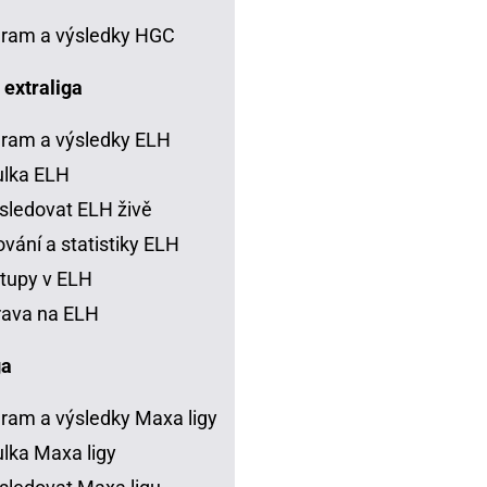
ram a výsledky HGC
 extraliga
ram a výsledky ELH
ulka ELH
sledovat ELH živě
vání a statistiky ELH
tupy v ELH
rava na ELH
ga
ram a výsledky Maxa ligy
lka Maxa ligy