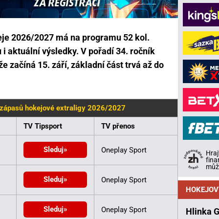
keje 2026/2027 má na programu 52 kol.
i aktuální výsledky. V pořadí 34. ročník
 začíná 15. září, základní část trvá až do
 zápasů hokejové extraligy 2026/2027
TV Tipsport
TV přenos
Sleduj
Oneplay Sport
Hraj
fina
může
Sleduj
Oneplay Sport
HOKEJOV
Sleduj
Oneplay Sport
Hlinka 