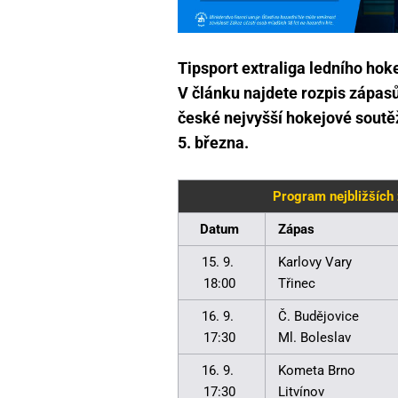
Tipsport extraliga ledního ho
V článku najdete rozpis zápasů 
české nejvyšší hokejové soutěže
5. března.
Program nejbližších
Datum
Zápas
15. 9.
Karlovy Vary
18:00
Třinec
16. 9.
Č. Budějovice
17:30
Ml. Boleslav
16. 9.
Kometa Brno
17:30
Litvínov