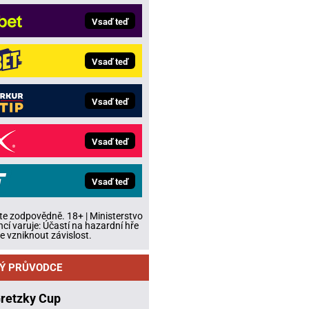
Vsaď teď
Vsaď teď
Vsaď teď
Vsaď teď
Vsaď teď
te zodpovědně. 18+ | Ministerstvo
ncí varuje: Účastí na hazardní hře
 vzniknout závislost.
Ý PRŮVODCE
Gretzky Cup