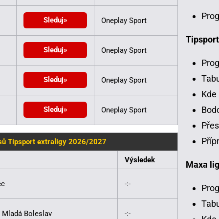
Prog
Sleduj
Oneplay Sport
Tipsport
Sleduj
Oneplay Sport
Prog
Tab
Sleduj
Oneplay Sport
Kde 
Bodo
Sleduj
Oneplay Sport
Přes
Příp
ů Tipsport extraligy 2026/2027
Výsledek
Maxa li
ec
-:-
Prog
Tabu
 Mladá Boleslav
-:-