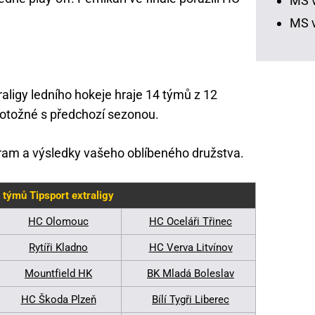
MS v
MS v
raligy ledního hokeje hraje 14 týmů z 12
 totožné s předchozí sezonou.
ram a výsledky vašeho oblíbeného družstva.
y týmů Tipsport extraligy
HC Olomouc
HC Oceláři Třinec
Rytíři Kladno
HC Verva Litvínov
Mountfield HK
BK Mladá Boleslav
HC Škoda Plzeň
Bílí Tygři Liberec