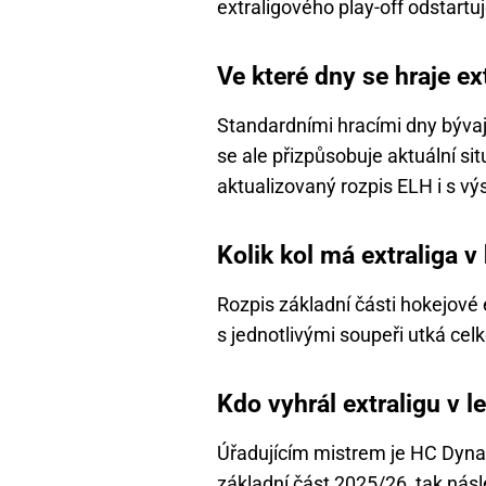
extraligového play-off odstartu
Ve které dny se hraje ex
Standardními hracími dny bývají
se ale přizpůsobuje aktuální si
aktualizovaný rozpis ELH i s vý
Kolik kol má extraliga v
Rozpis základní části hokejové 
s jednotlivými soupeři utká cel
Kdo vyhrál extraligu v l
Úřadujícím mistrem je HC Dyna
základní část 2025/26, tak násle