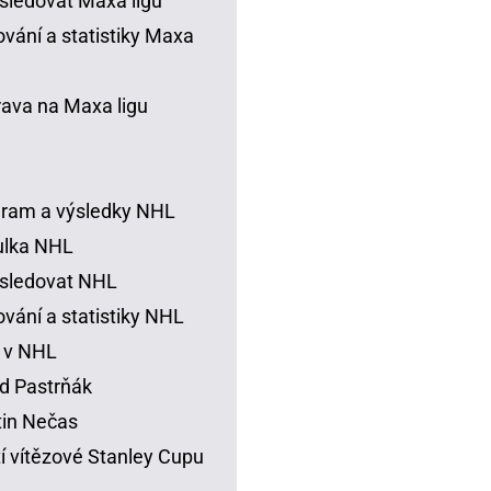
sledovat Maxa ligu
vání a statistiky Maxa
rava na Maxa ligu
ram a výsledky NHL
ulka NHL
sledovat NHL
vání a statistiky NHL
 v NHL
d Pastrňák
in Nečas
í vítězové Stanley Cupu