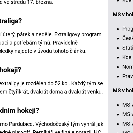
Kde 
je ve středu 17. března.
MS v ho
traliga?
Prog
 úterý, pátek a neděle. Extraligový program
Čes
tuaci a potřebám týmů. Pravidelně
Stat
sledky najdete v úvodu tohoto článku.
Kde 
Nom
 hokeji?
Prav
extraligy je rozdělen do 52 kol. Každý tým se
MS v hok
kem čtyřikrát, dvakrát doma a dvakrát venku.
MS v
edním hokeji?
MS v
MS v
mo Pardubice. Východočeský tým vyhrál jak
dné play-off. Perníkáři ve finále porazili HC