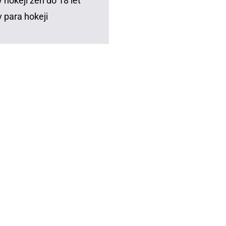
 hokeji žen do 18 let
 para hokeji