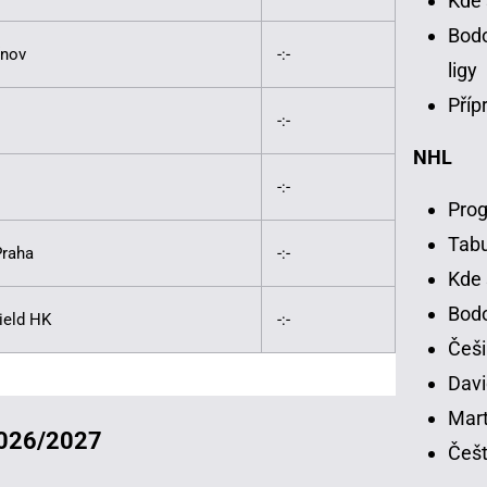
Kde 
Bodo
ínov
-:-
ligy
Příp
-:-
NHL
-:-
Prog
Tab
Praha
-:-
Kde 
Bodo
ield HK
-:-
Češi
Davi
Mart
 2026/2027
Češt