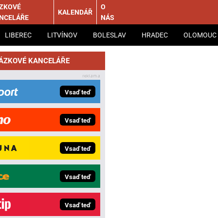
ZKOVÉ
O
KALENDÁŘ
NCELÁŘE
NÁS
LIBEREC
LITVÍNOV
BOLESLAV
HRADEC
OLOMOUC
SÁZKOVÉ KANCELÁŘE
Vsaď teď
Vsaď teď
Vsaď teď
Vsaď teď
Vsaď teď