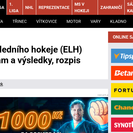
1.
MS V
SÁ
GA
NHL
REPREZENTACE
ZAHRANIČÍ
LIGA
HOKEJI
KA
TA
TŘINEC
VÍTKOVICE
MOTOR
VARY
KLADNO
ONLINE 
 ledního hokeje (ELH)
m a výsledky, rozpis
ek