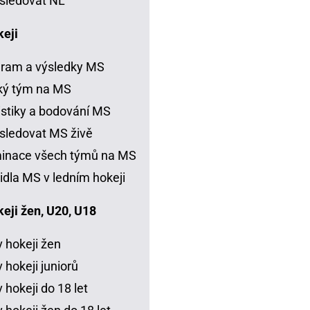
sledovat NL
keji
ram a výsledky MS
ký tým na MS
istiky a bodování MS
sledovat MS živě
inace všech týmů na MS
idla MS v ledním hokeji
eji žen, U20, U18
 hokeji žen
 hokeji juniorů
 hokeji do 18 let