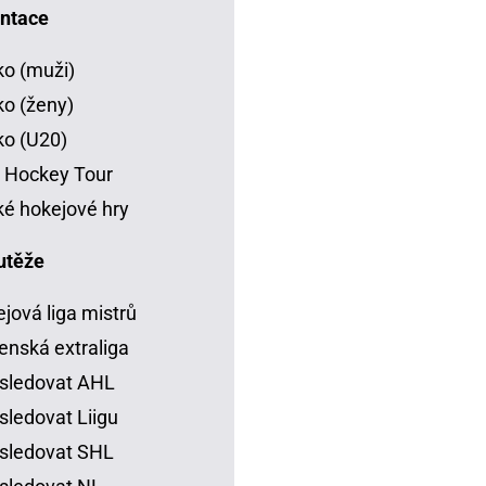
ntace
o (muži)
o (ženy)
o (U20)
 Hockey Tour
é hokejové hry
utěže
jová liga mistrů
enská extraliga
sledovat AHL
sledovat Liigu
sledovat SHL