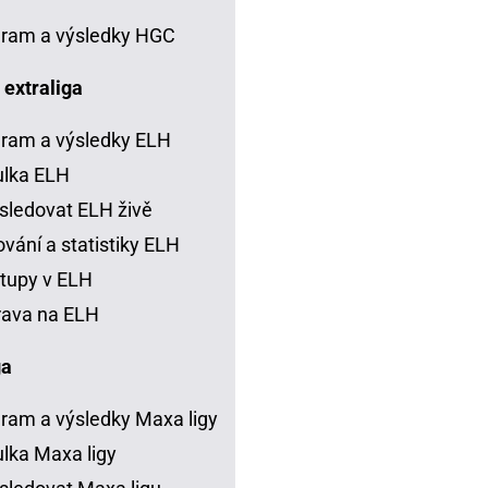
ram a výsledky HGC
 extraliga
ram a výsledky ELH
ulka ELH
sledovat ELH živě
vání a statistiky ELH
tupy v ELH
rava na ELH
ga
ram a výsledky Maxa ligy
lka Maxa ligy