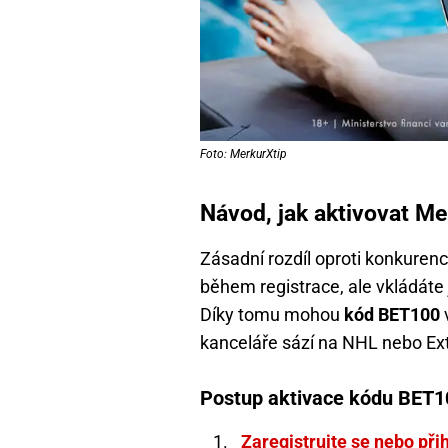
Foto: MerkurXtip
Návod, jak aktivovat M
Zásadní rozdíl oproti konkurenc
během registrace, ale vkládáte 
Díky tomu mohou
kód BET100
v
kanceláře sází na NHL nebo Ext
Postup aktivace kódu BET1
Zaregistrujte se nebo při