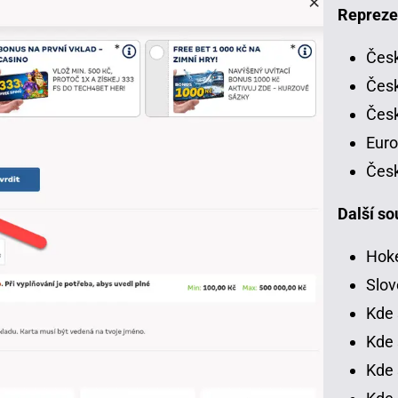
Repreze
Česk
Česk
Česk
Euro
Česk
Další so
Hoke
Slov
Kde 
Kde 
Kde 