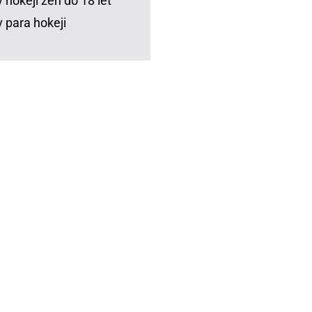
 hokeji žen do 18 let
 para hokeji