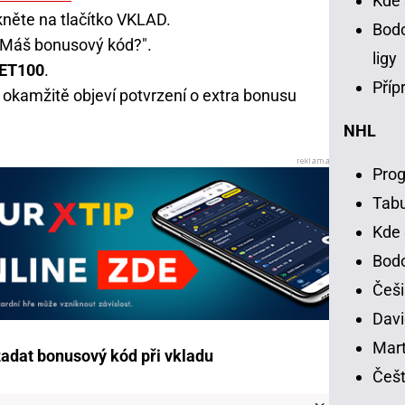
Kde 
ikněte na tlačítko VKLAD.
Bodo
"Máš bonusový kód?".
ligy
ET100
.
Příp
e okamžitě objeví potvrzení o extra bonusu
NHL
Prog
Tab
Kde 
Bodo
Češi
Davi
Mart
adat bonusový kód při vkladu
Češt