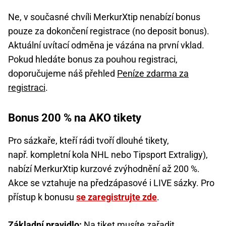
Ne, v současné chvíli MerkurXtip nenabízí bonus
pouze za dokončení registrace (no deposit bonus).
Aktuální uvítací odměna je vázána na první vklad.
Pokud hledáte bonus za pouhou registraci,
doporučujeme náš přehled
Peníze zdarma za
registraci
.
Bonus 200 % na AKO tikety
Pro sázkaře, kteří rádi tvoří dlouhé tikety,
např. kompletní kola NHL nebo Tipsport Extraligy),
nabízí MerkurXtip kurzové zvýhodnění až 200 %.
Akce se vztahuje na předzápasové i LIVE sázky. Pro
přístup k bonusu
se zaregistrujte zde
.
Základní pravidlo:
Na tiket musíte zařadit