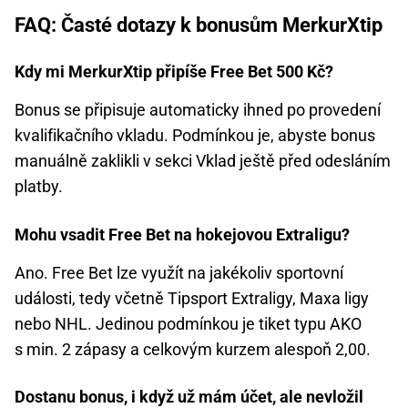
FAQ: Časté dotazy k bonusům MerkurXtip
Kdy mi MerkurXtip připíše Free Bet 500 Kč?
Bonus se připisuje automaticky ihned po provedení
kvalifikačního vkladu. Podmínkou je, abyste bonus
manuálně zaklikli v sekci Vklad ještě před odesláním
platby.
Mohu vsadit Free Bet na hokejovou Extraligu?
Ano. Free Bet lze využít na jakékoliv sportovní
události, tedy včetně Tipsport Extraligy, Maxa ligy
nebo NHL. Jedinou podmínkou je tiket typu AKO
s min. 2 zápasy a celkovým kurzem alespoň 2,00.
Dostanu bonus, i když už mám účet, ale nevložil