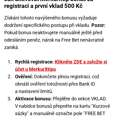
registraci a první vklad 500 Kč
Získání tohoto navýšeného bonusu vyžaduje
dodržení specifického postupu při vkladu.
Pozor:
Pokud bonus neaktivujete manuálně ještě před
odesláním peněz, nárok na Free Bet nenávratně
zaniká.
Rychlá registrace:
Klikněte ZDE a založte si
účet u MerkurXtipu
Ověření:
Dokončete plnou registraci, což
obnáší ověření totožnosti přes Bank ID
a nastavení limitů.
Aktivace bonusu:
Přejděte do sekce VKLAD.
V nabídce bonusů přepněte na kartu "Kurzové
sázky" a manuálně označte pole "FREE BET