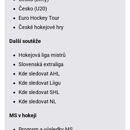
Česko (U20)
Euro Hockey Tour
České hokejové hry
Další soutěže
Hokejová liga mistrů
Slovenská extraliga
Kde sledovat AHL
Kde sledovat Liigu
Kde sledovat SHL
Kde sledovat NL
MS v hokeji
Program a výsledky MS