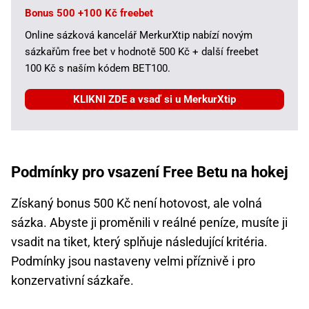
Bonus 500 +100 Kč freebet
Online sázková kancelář MerkurXtip nabízí novým
sázkařům free bet v hodnotě 500 Kč + další freebet
100 Kč s naším kódem BET100.
KLIKNI ZDE a vsaď si u MerkurXtip
Podmínky pro vsazení Free Betu na hokej
Získaný bonus 500 Kč není hotovost, ale volná
sázka. Abyste ji proměnili v reálné peníze, musíte ji
vsadit na tiket, který splňuje následující kritéria.
Podmínky jsou nastaveny velmi příznivě i pro
konzervativní sázkaře.