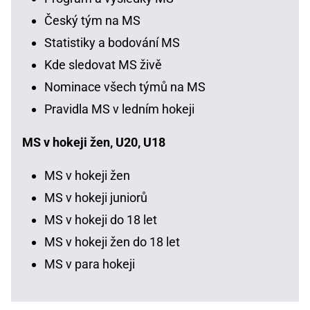
Český tým na MS
Statistiky a bodování MS
Kde sledovat MS živě
Nominace všech týmů na MS
Pravidla MS v ledním hokeji
MS v hokeji žen, U20, U18
MS v hokeji žen
MS v hokeji juniorů
MS v hokeji do 18 let
MS v hokeji žen do 18 let
MS v para hokeji