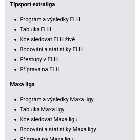
Tipsport extraliga
Program a výsledky ELH
Tabulka ELH
Kde sledovat ELH živě
Bodování a statistiky ELH
Přestupy v ELH
Příprava na ELH
Maxa liga
Program a výsledky Maxa ligy
Tabulka Maxa ligy
Kde sledovat Maxa ligu
Bodování a statistiky Maxa ligy
Příprava na Maxa ligu