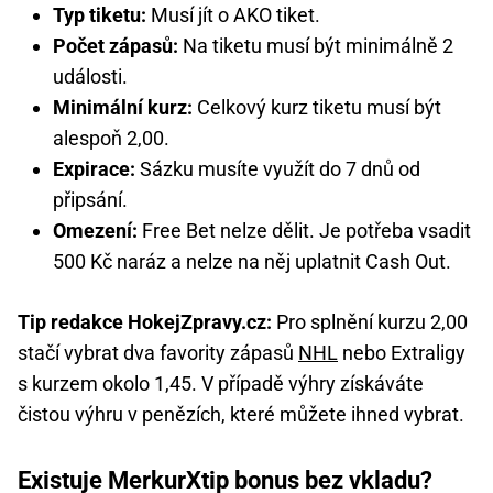
Typ tiketu:
Musí jít o AKO tiket.
Počet zápasů:
Na tiketu musí být minimálně 2
události.
Minimální kurz:
Celkový kurz tiketu musí být
alespoň 2,00.
Expirace:
Sázku musíte využít do 7 dnů od
připsání.
Omezení:
Free Bet nelze dělit. Je potřeba vsadit
500 Kč naráz a nelze na něj uplatnit Cash Out.
Tip redakce HokejZpravy.cz:
Pro splnění kurzu 2,00
stačí vybrat dva favority zápasů
NHL
nebo Extraligy
s kurzem okolo 1,45. V případě výhry získáváte
čistou výhru v penězích, které můžete ihned vybrat.
Existuje MerkurXtip bonus bez vkladu?