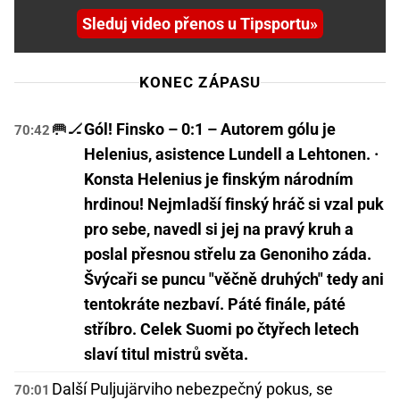
Sleduj video přenos u Tipsportu
KONEC ZÁPASU
🥅🏒
Gól! Finsko – 0:1 – Autorem gólu je
70:42
Helenius, asistence Lundell a Lehtonen. ·
Konsta Helenius je finským národním
hrdinou! Nejmladší finský hráč si vzal puk
pro sebe, navedl si jej na pravý kruh a
poslal přesnou střelu za Genoniho záda.
Švýcaři se puncu "věčně druhých" tedy ani
tentokráte nezbaví. Páté finále, páté
stříbro. Celek Suomi po čtyřech letech
slaví titul mistrů světa.
Další Puljujärviho nebezpečný pokus, se
70:01