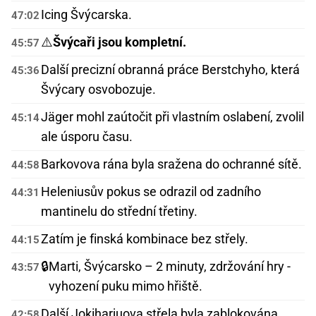
Icing Švýcarska.
47:02
⚠️
Švýcaři jsou kompletní.
45:57
Další precizní obranná práce Berstchyho, která
45:36
Švýcary osvobozuje.
Jäger mohl zaútočit při vlastním oslabení, zvolil
45:14
ale úsporu času.
Barkovova rána byla sražena do ochranné sítě.
44:58
Heleniusův pokus se odrazil od zadního
44:31
mantinelu do střední třetiny.
Zatím je finská kombinace bez střely.
44:15
🔒
Marti, Švýcarsko – 2 minuty, zdržování hry -
43:57
vyhození puku mimo hřiště.
Další Jokiharjuova střela byla zablokována
42:58