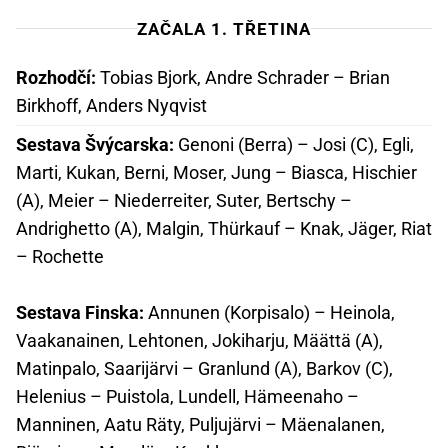
ZAČALA 1. TŘETINA
Rozhodčí:
Tobias Bjork, Andre Schrader – Brian
Birkhoff, Anders Nyqvist
Sestava Švýcarska:
Genoni (Berra) – Josi (C), Egli,
Marti, Kukan, Berni, Moser, Jung – Biasca, Hischier
(A), Meier – Niederreiter, Suter, Bertschy –
Andrighetto (A), Malgin, Thürkauf – Knak, Jäger, Riat
– Rochette
Sestava Finska:
Annunen (Korpisalo) – Heinola,
Vaakanainen, Lehtonen, Jokiharju, Määttä (A),
Matinpalo, Saarijärvi – Granlund (A), Barkov (C),
Helenius – Puistola, Lundell, Hämeenaho –
Manninen, Aatu Räty, Puljujärvi – Mäenalanen,