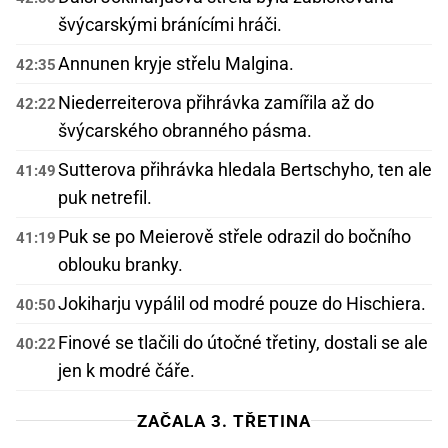
švýcarskými bránícími hráči.
Annunen kryje střelu Malgina.
42:35
Niederreiterova přihrávka zamířila až do
42:22
švýcarského obranného pásma.
Sutterova přihrávka hledala Bertschyho, ten ale
41:49
puk netrefil.
Puk se po Meierově střele odrazil do bočního
41:19
oblouku branky.
Jokiharju vypálil od modré pouze do Hischiera.
40:50
Finové se tlačili do útočné třetiny, dostali se ale
40:22
jen k modré čáře.
ZAČALA 3. TŘETINA