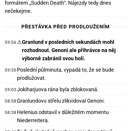
formátem „Sudden Death“. Nájezdy tedy dnes
nečekejme.
PŘESTÁVKA PŘED PRODLOUŽENÍM
⚠️
Granlund v posledních sekundách mohl
59:56
rozhodnout. Genoni ale přihrávce na něj
výborně zabránil svou holí.
Poslední půlminuta, vypadá to, že se bude
59:30
prodlužovat.
Jokiharjuova rána byla zblokovaná.
59:03
Granlundovu střelu zlikvidoval Genoni.
58:58
Helenius odstavil v důležitém momentu
58:38
Niederreitera.