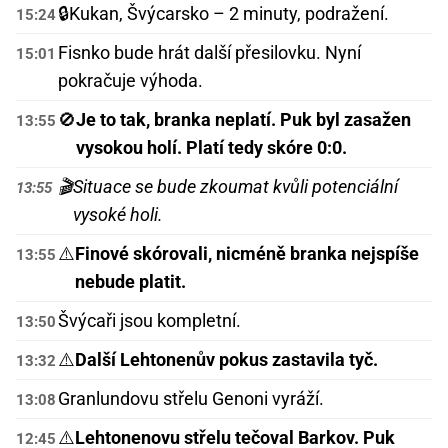
🔒
Kukan, Švýcarsko – 2 minuty, podražení.
15:24
Fisnko bude hrát další přesilovku. Nyní
15:01
pokračuje výhoda.
🚫
Je to tak, branka neplatí. Puk byl zasažen
13:55
vysokou holí. Platí tedy skóre 0:0.
🎬
Situace se bude zkoumat kvůli potenciální
13:55
vysoké holi.
⚠️
Finové skórovali, nicméně branka nejspíše
13:55
nebude platit.
Švýcaři jsou kompletní.
13:50
⚠️
Další Lehtonenův pokus zastavila tyč.
13:32
Granlundovu střelu Genoni vyráží.
13:08
⚠️
Lehtonenovu střelu tečoval Barkov. Puk
12:45