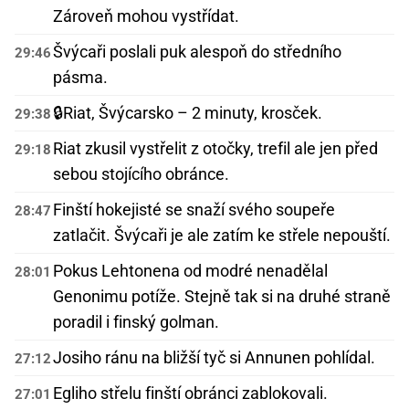
Zároveň mohou vystřídat.
Švýcaři poslali puk alespoň do středního
29:46
pásma.
🔒
Riat, Švýcarsko – 2 minuty, krosček.
29:38
Riat zkusil vystřelit z otočky, trefil ale jen před
29:18
sebou stojícího obránce.
Finští hokejisté se snaží svého soupeře
28:47
zatlačit. Švýcaři je ale zatím ke střele nepouští.
Pokus Lehtonena od modré nenadělal
28:01
Genonimu potíže. Stejně tak si na druhé straně
poradil i finský golman.
Josiho ránu na bližší tyč si Annunen pohlídal.
27:12
Egliho střelu finští obránci zablokovali.
27:01