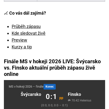
🏒
Co vás dál zajímá?
Průběh zápasu
Kde sledovat živě
Preview
Kurzy a tip
Finále MS v hokeji 2026 LIVE: Švýcarsko
vs. Finsko aktuální průběh zápasu živě
online
MS v hokeji 2026 – finále
Konec
Švýcarsko
Finsko
0:1
pp
🥅 70:42 Helenius
(0:0, 0:0, 0:0 – 0:1)