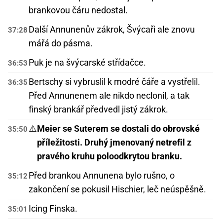
brankovou čáru nedostal.
Další Annunenův zákrok, Švýcaři ale znovu
37:28
mářá do pásma.
Puk je na švýcarské střídačce.
36:53
Bertschy si vybruslil k modré čáře a vystřelil.
36:35
Před Annunenem ale nikdo neclonil, a tak
finský brankář předvedl jistý zákrok.
⚠️
Meier se Suterem se dostali do obrovské
35:50
příležitosti. Druhý jmenovaný netrefil z
pravého kruhu poloodkrytou branku.
Před brankou Annunena bylo rušno, o
35:12
zakončení se pokusil Hischier, leč neúspěšně.
Icing Finska.
35:01