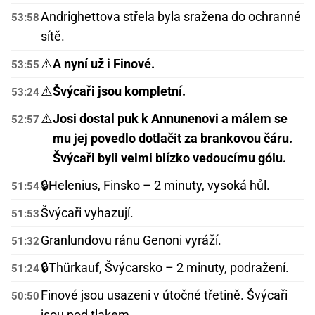
Andrighettova střela byla sražena do ochranné
53:58
sítě.
⚠️
A nyní už i Finové.
53:55
⚠️
Švýcaři jsou kompletní.
53:24
⚠️
Josi dostal puk k Annunenovi a málem se
52:57
mu jej povedlo dotlačit za brankovou čáru.
Švýcaři byli velmi blízko vedoucímu gólu.
🔒
Helenius, Finsko – 2 minuty, vysoká hůl.
51:54
Švýcaři vyhazují.
51:53
Granlundovu ránu Genoni vyráží.
51:32
🔒
Thürkauf, Švýcarsko – 2 minuty, podražení.
51:24
Finové jsou usazeni v útočné třetině. Švýcaři
50:50
jsou pod tlakem.