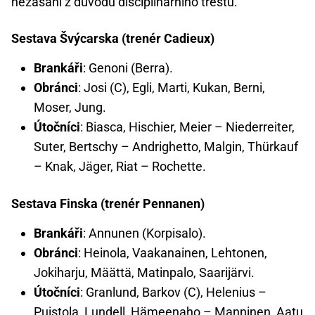
nezasáhl z důvodu disciplinárního trestu.
Sestava Švýcarska (trenér Cadieux)
Brankáři
: Genoni (Berra).
Obránci
: Josi (C), Egli, Marti, Kukan, Berni,
Moser, Jung.
Útočníci
: Biasca, Hischier, Meier – Niederreiter,
Suter, Bertschy – Andrighetto, Malgin, Thürkauf
– Knak, Jäger, Riat – Rochette.
Sestava Finska (trenér Pennanen)
Brankáři
: Annunen (Korpisalo).
Obránci
: Heinola, Vaakanainen, Lehtonen,
Jokiharju, Määttä, Matinpalo, Saarijärvi.
Útočníci
: Granlund, Barkov (C), Helenius –
Puistola, Lundell, Hämeenaho – Manninen, Aatu