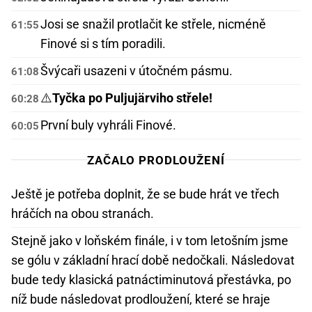
Josi se snažil protlačit ke střele, nicméně
61:55
Finové si s tím poradili.
Švýcaři usazeni v útočném pásmu.
61:08
⚠️
Tyčka po Puljujärviho střele!
60:28
První buly vyhráli Finové.
60:05
ZAČALO PRODLOUŽENÍ
Ještě je potřeba doplnit, že se bude hrát ve třech
hráčích na obou stranách.
Stejně jako v loňském finále, i v tom letošním jsme
se gólu v základní hrací době nedočkali. Následovat
bude tedy klasická patnáctiminutová přestávka, po
níž bude následovat prodloužení, které se hraje