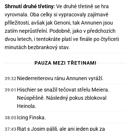
Shrnutí druhé třetiny:
Ve druhé třetině se hra
vyrovnala. Oba celky si vypracovaly zajímavé
příležitosti, avšak jak Genoni, tak Annunen jsou
zatím neprůstřelní. Podobně, jako v předchozích
dvou letech, i tentokráte platí ve finále po čtyřiceti
minutách bezbrankový stav.
PAUZA MEZI TŘETINAMI
Niederreiterovu ránu Annunen vyráží.
39:32
Hischier se snažil tečovat střelu Meiera.
39:01
Neúspěšně. Následný pokus zblokoval
Heinola.
Icing Finska.
38:05
Riat s Josim pálili, ale ani jeden puk za
37:43