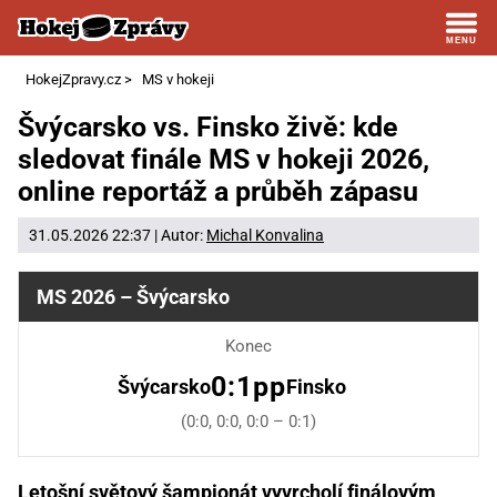
HokejZpravy.cz
>
MS v hokeji
Švýcarsko vs. Finsko živě: kde
sledovat finále MS v hokeji 2026,
online reportáž a průběh zápasu
31.05.2026 22:37 | Autor:
Michal Konvalina
MS 2026 – Švýcarsko
Konec
0:1pp
Švýcarsko
Finsko
(0:0, 0:0, 0:0 – 0:1)
Letošní světový šampionát vyvrcholí finálovým