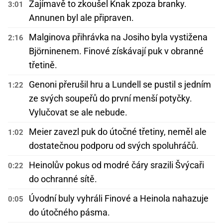
Zajímavě to zkoušel Knak zpoza branky.
3:01
Annunen byl ale připraven.
Malginova přihrávka na Josiho byla vystižena
2:16
Björninenem. Finové získávají puk v obranné
třetině.
Genoni přerušil hru a Lundell se pustil s jedním
1:22
ze svých soupeřů do první menší potyčky.
Vylučovat se ale nebude.
Meier zavezl puk do útočné třetiny, neměl ale
1:02
dostatečnou podporu od svých spoluhráčů.
Heinolův pokus od modré čáry srazili Švýcaři
0:22
do ochranné sítě.
Úvodní buly vyhráli Finové a Heinola nahazuje
0:05
do útočného pásma.