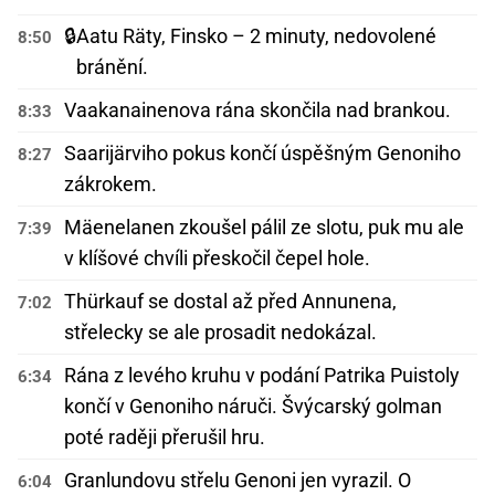
🔒
Aatu Räty, Finsko – 2 minuty, nedovolené
8:50
bránění.
Vaakanainenova rána skončila nad brankou.
8:33
Saarijärviho pokus končí úspěšným Genoniho
8:27
zákrokem.
Mäenelanen zkoušel pálil ze slotu, puk mu ale
7:39
v klíšové chvíli přeskočil čepel hole.
Thürkauf se dostal až před Annunena,
7:02
střelecky se ale prosadit nedokázal.
Rána z levého kruhu v podání Patrika Puistoly
6:34
končí v Genoniho náruči. Švýcarský golman
poté raději přerušil hru.
Granlundovu střelu Genoni jen vyrazil. O
6:04