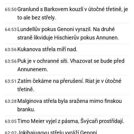
Granlund s Barkovem kouzlí v útočné třetině, je
65:50
to ale bez střely.
Lundellův pokus Genoni vyrazil. Na druhé
64:53
straně likviduje Hischierův pokus Annunen.
Kukanova střela míří nad.
63:56
Puk je v ochranné síti. Vhazovat se bude před
63:56
Annunenem.
Zatím čekáme na přerušení. Riat je v útočné
63:51
třetině.
Malginova střela byla sražena mimo finskou
63:28
branku.
Timo Meier vyjel z pásma, Švýcaři prostřídají.
63:05
Jokihajuaovu střelu vyráží Genoni.
62:02