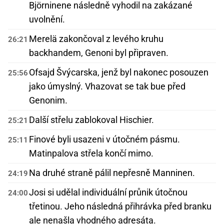
Björninene následně vyhodil na zakázané
uvolnění.
Merelä zakončoval z levého kruhu
26:21
backhandem, Genoni byl připraven.
Ofsajd Švýcarska, jenž byl nakonec posouzen
25:56
jako úmyslný. Vhazovat se tak bue před
Genonim.
Další střelu zablokoval Hischier.
25:21
Finové byli usazeni v útočném pásmu.
25:11
Matinpalova střela končí mimo.
Na druhé straně pálil nepřesně Manninen.
24:19
Josi si udělal individuální průnik útočnou
24:00
třetinou. Jeho následná přihrávka před branku
ale nenašla vhodného adresáta.