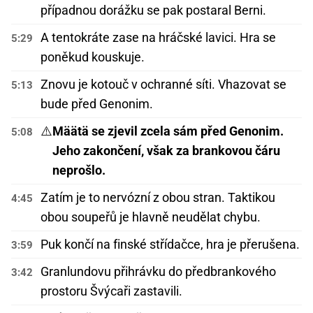
případnou dorážku se pak postaral Berni.
A tentokráte zase na hráčské lavici. Hra se
5:29
poněkud kouskuje.
Znovu je kotouč v ochranné síti. Vhazovat se
5:13
bude před Genonim.
⚠️
Määtä se zjevil zcela sám před Genonim.
5:08
Jeho zakončení, však za brankovou čáru
neprošlo.
Zatím je to nervózní z obou stran. Taktikou
4:45
obou soupeřů je hlavně neudělat chybu.
Puk končí na finské střídačce, hra je přerušena.
3:59
Granlundovu přihrávku do předbrankového
3:42
prostoru Švýcaři zastavili.