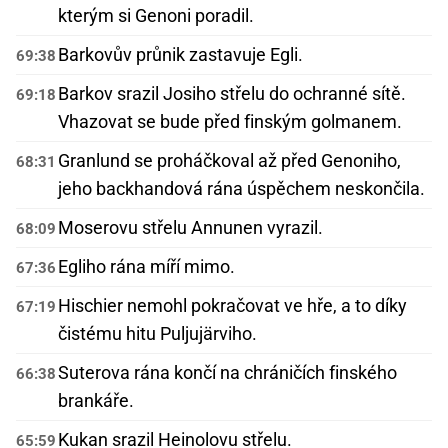
kterým si Genoni poradil.
Barkovův průnik zastavuje Egli.
69:38
Barkov srazil Josiho střelu do ochranné sítě.
69:18
Vhazovat se bude před finským golmanem.
Granlund se proháčkoval až před Genoniho,
68:31
jeho backhandová rána úspěchem neskončila.
Moserovu střelu Annunen vyrazil.
68:09
Egliho rána míří mimo.
67:36
Hischier nemohl pokračovat ve hře, a to díky
67:19
čistému hitu Puljujärviho.
Suterova rána končí na chráničích finského
66:38
brankáře.
Kukan srazil Heinolovu střelu.
65:59