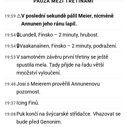
PAUZA MEZI TŘETINAMI
⚠️
V poslední sekundě pálil Meier, nicméně
19:59
Annunen jeho ránu lapil.
🔒
Lundell, Finsko – 2 minuty, hrubost.
19:54
🔒
Vaakanainen, Finsko – 2 minuty, podražení.
19:54
V samotném závěru první třetiny se ještě
19:53
spustila mela. Tady přijde na řadu větší
množství vyloučení.
Josi s Meierem prověřili Annunenovu
19:48
pozornost.
Icing Finů.
19:37
Puk končí na švýcarské střídačce. Vhazovat se
19:08
bude před Genonim.