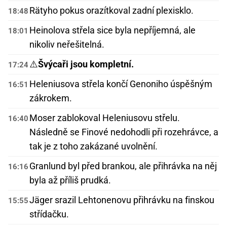
Rätyho pokus orazítkoval zadní plexisklo.
18:48
Heinolova střela sice byla nepříjemná, ale
18:01
nikoliv neřešitelná.
⚠️
Švýcaři jsou kompletní.
17:24
Heleniusova střela končí Genoniho úspěšným
16:51
zákrokem.
Moser zablokoval Heleniusovu střelu.
16:40
Následně se Finové nedohodli při rozehrávce, a
tak je z toho zakázané uvolnění.
Granlund byl před brankou, ale přihrávka na něj
16:16
byla až příliš prudká.
Jäger srazil Lehtonenovu přihrávku na finskou
15:55
střídačku.