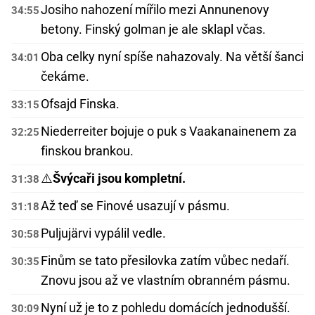
Josiho nahození mířilo mezi Annunenovy
34:55
betony. Finský golman je ale sklapl včas.
Oba celky nyní spíše nahazovaly. Na větší šanci
34:01
čekáme.
Ofsajd Finska.
33:15
Niederreiter bojuje o puk s Vaakanainenem za
32:25
finskou brankou.
⚠️
Švýcaři jsou kompletní.
31:38
Až teď se Finové usazují v pásmu.
31:18
Puljujärvi vypálil vedle.
30:58
Finům se tato přesilovka zatím vůbec nedaří.
30:35
Znovu jsou až ve vlastním obranném pásmu.
Nyní už je to z pohledu domácích jednodušší.
30:09