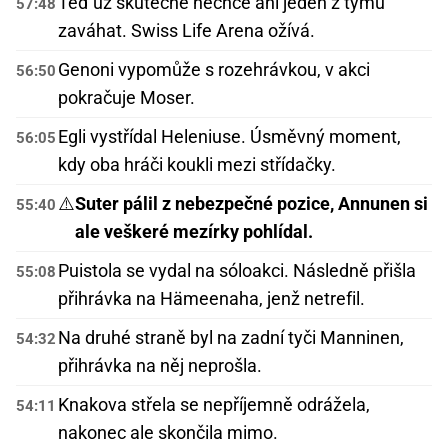
Teď už skutečně nechce ani jeden z týmů
57:48
zaváhat. Swiss Life Arena ožívá.
Genoni vypomůže s rozehrávkou, v akci
56:50
pokračuje Moser.
Egli vystřídal Heleniuse. Úsměvný moment,
56:05
kdy oba hráči koukli mezi střídačky.
⚠️
Suter pálil z nebezpečné pozice, Annunen si
55:40
ale veškeré mezírky pohlídal.
Puistola se vydal na sóloakci. Následně přišla
55:08
přihrávka na Hämeenaha, jenž netrefil.
Na druhé straně byl na zadní tyči Manninen,
54:32
přihrávka na něj neprošla.
Knakova střela se nepříjemně odrážela,
54:11
nakonec ale skončila mimo.