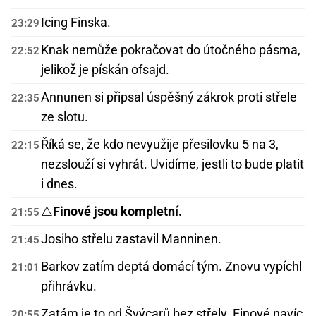
Icing Finska.
23:29
Knak nemůže pokračovat do útočného pásma,
22:52
jelikož je pískán ofsajd.
Annunen si připsal úspěšný zákrok proti střele
22:35
ze slotu.
Říká se, že kdo nevyužije přesilovku 5 na 3,
22:15
nezslouží si vyhrát. Uvidíme, jestli to bude platit
i dnes.
⚠️
Finové jsou kompletní.
21:55
Josiho střelu zastavil Manninen.
21:45
Barkov zatím deptá domácí tým. Znovu vypíchl
21:01
přihrávku.
Zatám je to od Švýcarů bez střely. Finové navíc
20:55