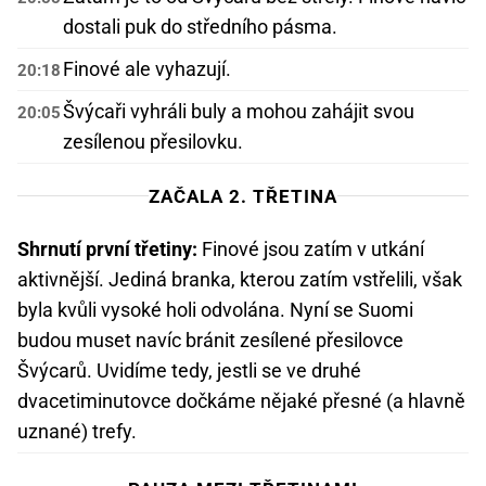
dostali puk do středního pásma.
Finové ale vyhazují.
20:18
Švýcaři vyhráli buly a mohou zahájit svou
20:05
zesílenou přesilovku.
ZAČALA 2. TŘETINA
Shrnutí první třetiny:
Finové jsou zatím v utkání
aktivnější. Jediná branka, kterou zatím vstřelili, však
byla kvůli vysoké holi odvolána. Nyní se Suomi
budou muset navíc bránit zesílené přesilovce
Švýcarů. Uvidíme tedy, jestli se ve druhé
dvacetiminutovce dočkáme nějaké přesné (a hlavně
uznané) trefy.