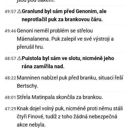
⚠️
Granlund byl sám před Genonim, ale
49:57
neprotlačil puk za brankovou čáru.
Genoni neměl problém se střelou
49:46
Mäenalanena. Puk zalepil ve své výstroji a
přerušil hru.
⚠️
Puistola byl sám ve slotu, nicméně jeho
48:57
rána zamířila nad.
Manninen nabízel puk před branku, situaci řeší
48:22
Bertschy.
Střela Matinpala skončila za brankou.
48:01
Knak dojel volný puk, nicméně proti němu stáli
47:29
čtyři Finové, tudíž z toho žádná nebezpečná
akce nebyla.