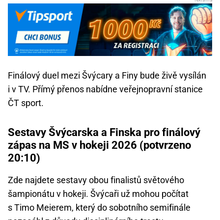
Finálový duel mezi Švýcary a Finy bude živě vysílán
i v TV. Přímý přenos nabídne veřejnopravní stanice
ČT sport.
Sestavy Švýcarska a Finska pro finálový
zápas na MS v hokeji 2026 (potvrzeno
20:10)
Zde najdete sestavy obou finalistů světového
šampionátu v hokeji. Švýcaři už mohou počítat
s Timo Meierem, který do sobotního semifinále