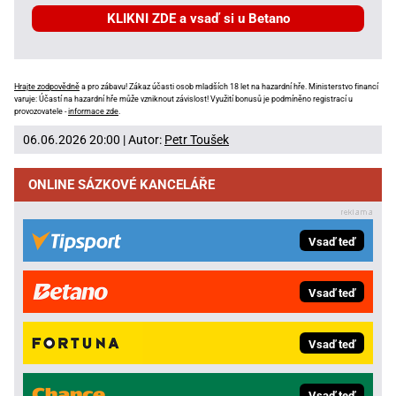
KLIKNI ZDE a vsaď si u Betano
Hrajte zodpovědně
a pro zábavu! Zákaz účasti osob mladších 18 let na hazardní hře. Ministerstvo financí
varuje: Účastí na hazardní hře může vzniknout závislost! Využití bonusů je podmíněno registrací u
provozovatele -
informace zde
.
06.06.2026 20:00 | Autor:
Petr Toušek
ONLINE SÁZKOVÉ KANCELÁŘE
Vsaď teď
Vsaď teď
Vsaď teď
Vsaď teď