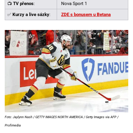
📺
TV přenos
:
Nova Sport 1
✅
Kurzy a live sázky
:
ZDE s bonusem u Betana
Foto: Jaylynn Nash / GETTY IMAGES NORTH AMERICA / Getty Images via AFP /
Profimedia