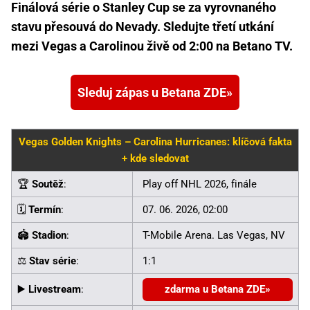
Finálová série o Stanley Cup se za vyrovnaného
stavu přesouvá do Nevady. Sledujte třetí utkání
mezi Vegas a Carolinou živě od 2:00 na Betano TV.
Sleduj zápas u Betana ZDE
Vegas Golden Knights – Carolina Hurricanes: klíčová fakta
+ kde sledovat
🏆
Soutěž
:
Play off NHL 2026, finále
🗓️
Termín
:
07. 06. 2026, 02:00
🏟️
Stadion
:
T-Mobile Arena. Las Vegas, NV
⚖️
Stav série
:
1:1
▶️
Livestream
:
zdarma u Betana ZDE