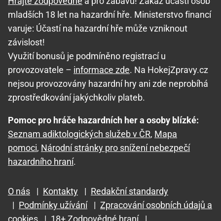
Hrajte zodpovědně
a pro zábavu! Zákaz účasti osob
mladších 18 let na hazardní hře. Ministerstvo financí
varuje: Účastí na hazardní hře může vzniknout
závislost!
Využití bonusů je podmíněno registrací u
provozovatele –
informace zde
. Na HokejZpravy.cz
nejsou provozovány hazardní hry ani zde neprobíhá
zprostředkování jakýchkoliv plateb.
Pomoc pro hráče hazardních her a osoby blízké:
Seznam adiktologických služeb v ČR
,
Mapa
pomoci
,
Národní stránky pro snížení nebezpečí
hazardního hraní
.
O nás
|
Kontakty
|
Redakční standardy
|
Podmínky užívání
|
Zpracování osobních údajů a
cookies
|
18+ Zodpovědné hraní
|