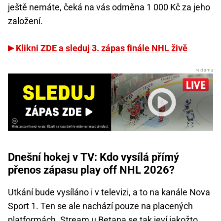
ještě nemáte, čeká na vás odměna 1 000 Kč za jeho
založení.
Klikni ZDE a sleduj 3. zápas finále NHL živě
Dnešní hokej v TV: Kdo vysílá přímý
přenos zápasu play off NHL 2026?
Utkání bude vysíláno i v televizi, a to na kanále Nova
Sport 1. Ten se ale nachází pouze na placených
platformách. Stream u Betana se tak jeví jakožto