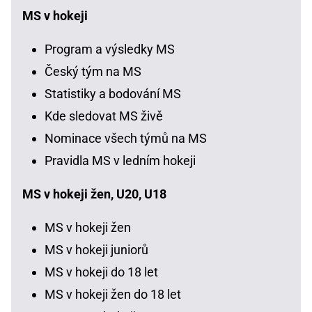
MS v hokeji
Program a výsledky MS
Český tým na MS
Statistiky a bodování MS
Kde sledovat MS živě
Nominace všech týmů na MS
Pravidla MS v ledním hokeji
MS v hokeji žen, U20, U18
MS v hokeji žen
MS v hokeji juniorů
MS v hokeji do 18 let
MS v hokeji žen do 18 let