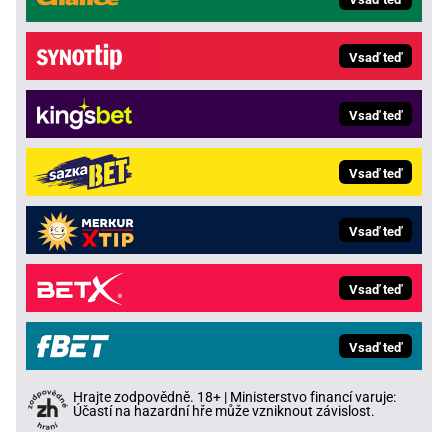
Vsaď teď
Vsaď teď
Vsaď teď
Vsaď teď
Vsaď teď
Vsaď teď
Hrajte zodpovědně. 18+ | Ministerstvo financí varuje:
Účastí na hazardní hře může vzniknout závislost.