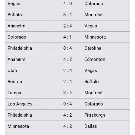
Vegas
4 : 0
Colorado
Buffalo
3 : 4
Montreal
Anaheim
2 : 4
Vegas
Colorado
4 : 1
Minnesota
Philadelphia
0 : 4
Carolina
Anaheim
4 : 2
Edmonton
Utah
2 : 4
Vegas
Boston
2 : 4
Buffalo
Tampa
3 : 4
Montreal
Los Angeles
0 : 4
Colorado
Philadelphia
4 : 2
Pittsburgh
Minnesota
4 : 2
Dallas