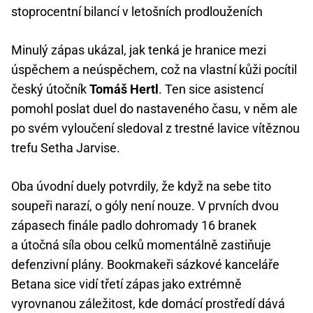
stoprocentní bilancí v letošních prodlouženích
Minulý zápas ukázal, jak tenká je hranice mezi
úspěchem a neúspěchem, což na vlastní kůži pocítil
český útočník
Tomáš Hertl
. Ten sice asistencí
pomohl poslat duel do nastaveného času, v něm ale
po svém vyloučení sledoval z trestné lavice vítěznou
trefu Setha Jarvise.
Oba úvodní duely potvrdily, že když na sebe tito
soupeři narazí, o góly není nouze. V prvních dvou
zápasech finále padlo dohromady 16 branek
a útočná síla obou celků momentálně zastiňuje
defenzivní plány. Bookmakeři sázkové kanceláře
Betana sice vidí třetí zápas jako extrémně
vyrovnanou záležitost, kde domácí prostředí dává