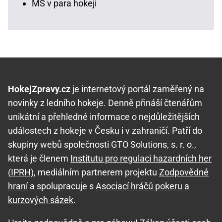
MS v para hokeji
HokejZpravy.cz
je internetový portál zaměřený na
novinky z ledního hokeje. Denně přináší čtenářům
unikátní a přehledné informace o nejdůležitějších
událostech z hokeje v Česku i v zahraničí. Patří do
skupiny webů společnosti GTO Solutions, s. r. o.,
která je členem
Institutu pro regulaci hazardních her
(IPRH)
, mediálním partnerem projektu
Zodpovědné
hraní
a spolupracuje s
Asociací hráčů pokeru a
kurzových sázek
.