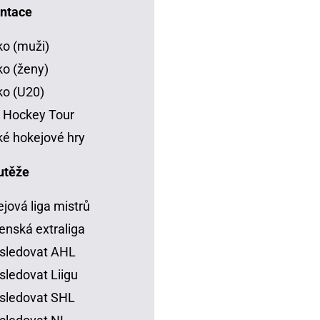
ntace
o (muži)
o (ženy)
o (U20)
 Hockey Tour
é hokejové hry
utěže
jová liga mistrů
enská extraliga
sledovat AHL
sledovat Liigu
sledovat SHL