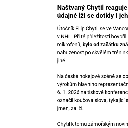
Naštvaný Chytil reaguje
údajné lži se dotkly i je
Útočník Filip Chytil se ve Vanco
v NHL. Při té příležitosti hovoř
mikrofonů,
bylo od začátku zná
nabuzenost po skvělém tréninku
jiné.
Na české hokejové scéně se obje
výrokům hlavního reprezentační
6. 1. 2026 na tiskové konferenc
označil koučova slova, týkajíc
jmen, za lži.
Chytil k tomu zámořským noviná