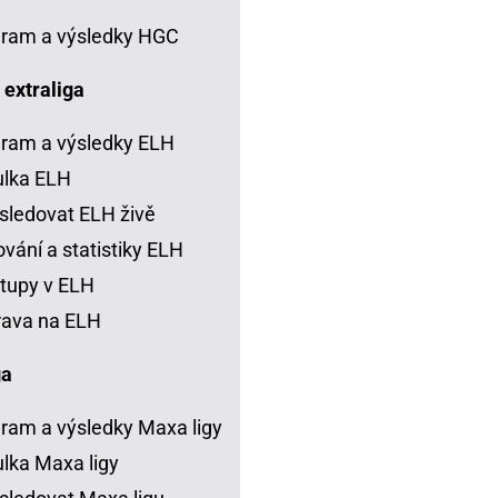
ram a výsledky HGC
 extraliga
ram a výsledky ELH
ulka ELH
sledovat ELH živě
vání a statistiky ELH
tupy v ELH
rava na ELH
ga
ram a výsledky Maxa ligy
lka Maxa ligy