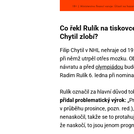
Co řekl Rulík na tiskov
Chytil zlobí?
Filip Chytil v NHL nehraje od 1
při němž utrpěl otřes mozku. O
návratu a před
olympiádou
bude
Radim Rulík 6. ledna při nomina
Rulík označil za hlavní důvod to
přidal problematický výrok:
„Pr
v průběhu prosince, pozn. red.)
nenaskočil, takže se to protahu
že naskočí, to jsou jenom progn