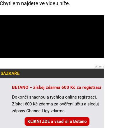
Chytilem najdete ve videu níže.
 SÁZKAŘE
BETANO – získej zdarma 600 Kč za registraci
Dokonči snadnou a rychlou online registraci.
Získej 600 Kč zdarma za ověření účtu a sleduj
zápasy Chance Ligy zdarma.
KLIKNI ZDE a vsaď si u Betano