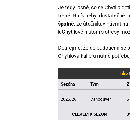
Je tedy jasné, co se Chytila dot
trenér Rulík nebyl dostatečně 
špatně
, že útočníkův návrat na
k Chytilově historii s otřesy mo
Doufejme, že do budoucna se s
Chytilova kalibru nutně potřebu
Filip
Sezóna
Tým
Z
2025/26
Vancouver
6
CELKEM 9 SEZÓN
3