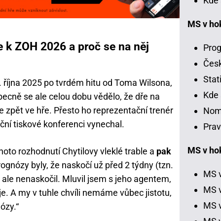
Kde 
MS v ho
ce k ZOH 2026 a proč se na něj
Prog
Čes
Stat
9. října 2025 po tvrdém hitu od Toma Wilsona,
Kde 
becně se ale celou dobu vědělo, že dře na
 zpět ve hře. Přesto ho reprezentační trenér
Nom
ční tiskové konferenci vynechal.
Prav
MS v hok
hoto rozhodnutí Chytilovy vleklé trable a
pak
ognózy byly, že naskočí už před 2 týdny (tzn.
MS v
, ale nenaskočil. Mluvil jsem s jeho agentem,
MS v
je. A my v tuhle chvíli nemáme vůbec jistotu,
MS v
ózy.“