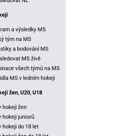
sledovat NL
keji
ram a výsledky MS
ký tým na MS
istiky a bodování MS
sledovat MS živě
inace všech týmů na MS
idla MS v ledním hokeji
eji žen, U20, U18
 hokeji žen
 hokeji juniorů
 hokeji do 18 let