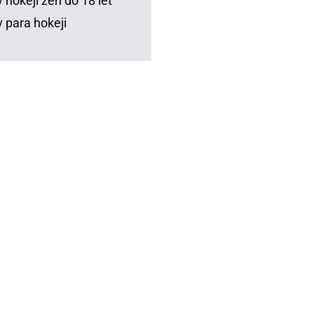
 hokeji žen do 18 let
 para hokeji