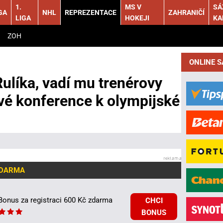
1.
MS V
SÁ
GA
NHL
REPREZENTACE
ZAHRANIČÍ
LIGA
HOKEJI
KA
ZOH
ONLINE 
Rulíka, vadí mu trenérovy
ové konference k olympijské
ZDARMA
Bonus za registraci 600 Kč zdarma
CHCI
BONUS