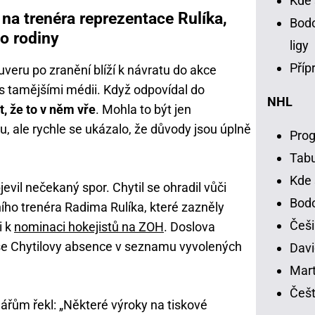
Kde 
 na trenéra reprezentace Rulíka,
Bodo
ho rodiny
ligy
Příp
uveru po zranění blíží k návratu do akce
il s tamějšími médii. Když odpovídal do
NHL
t, že to v něm vře
. Mohla to být jen
, ale rychle se ukázalo, že důvody jsou úplně
Prog
Tab
Kde 
vil nečekaný spor. Chytil se ohradil vůči
Bodo
ho trenéra Radima Rulíka, které zazněly
Češi
i k
nominaci hokejistů na ZOH
. Doslova
í se Chytilovy absence v seznamu vyvolených
Davi
Mart
Češt
řům řekl: „Některé výroky na tiskové