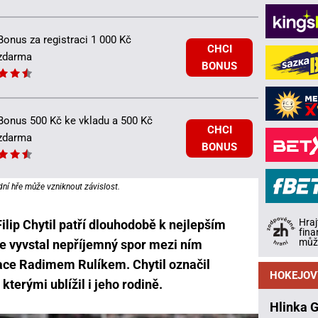
Bonus za registraci 1 000 Kč
CHCI
zdarma
BONUS
Bonus 500 Kč ke vkladu a 500 Kč
CHCI
zdarma
BONUS
dní hře může vzniknout závislost.
Hraj
lip Chytil patří dlouhodobě k nejlepším
fina
může
e vyvstal nepříjemný spor mezi ním
ace Radimem Rulíkem. Chytil označil
HOKEJOV
kterými ublížil i jeho rodině.
Hlinka 