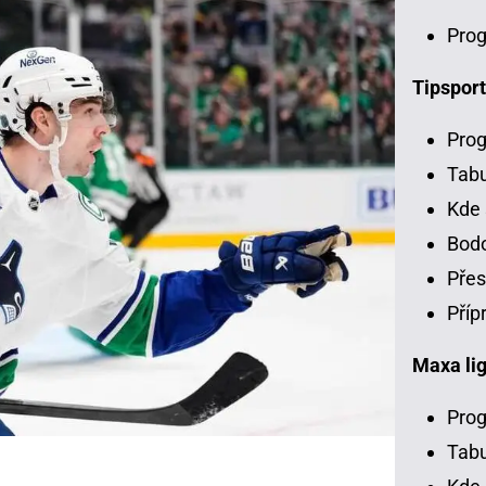
Prog
Tipsport
Prog
Tab
Kde 
Bodo
Přes
Příp
Maxa li
Prog
Tabu