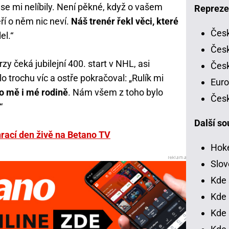
se mi nelíbily. Není pěkné, když o vašem
Repreze
ří o něm nic neví.
Náš trenér řekl věci, které
Česk
el.“
Česk
zy čeká jubilejní 400. start v NHL, asi
Česk
o trochu víc a ostře pokračoval: „Rulík mi
Euro
ilo mě i mé rodině
. Nám všem z toho bylo
Česk
“
Další so
rací den živě na Betano TV
Hoke
Slov
Kde 
Kde 
Kde 