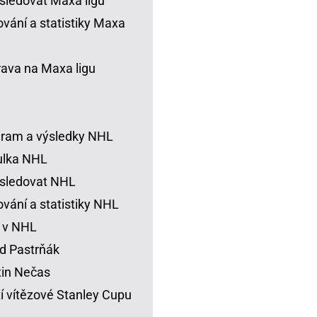
sledovat Maxa ligu
vání a statistiky Maxa
rava na Maxa ligu
ram a výsledky NHL
ulka NHL
sledovat NHL
vání a statistiky NHL
 v NHL
d Pastrňák
in Nečas
í vítězové Stanley Cupu