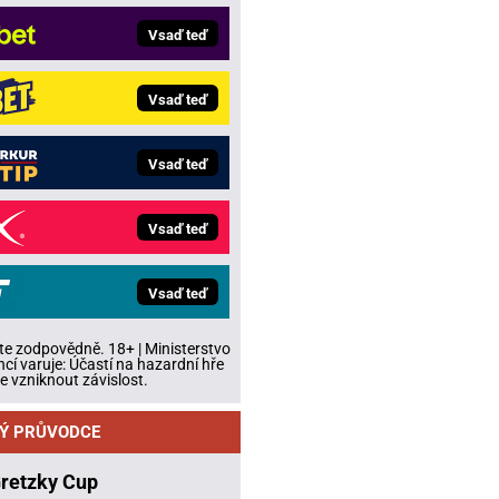
Vsaď teď
Vsaď teď
Vsaď teď
Vsaď teď
Vsaď teď
te zodpovědně. 18+ | Ministerstvo
ncí varuje: Účastí na hazardní hře
 vzniknout závislost.
Ý PRŮVODCE
Gretzky Cup