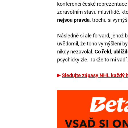
konferenci české reprezentace 
zdravotním stavu mluví lidé, kte
nejsou pravda
, trochu si vymýšl
Následně si ale forvard, jehož br
uvědomil, že toho vymýšlení byl
nikdy nezavolal.
Co řekl, ublíž
psychicky zle. Takže to mi vadí.
Sledujte zápasy NHL každý h