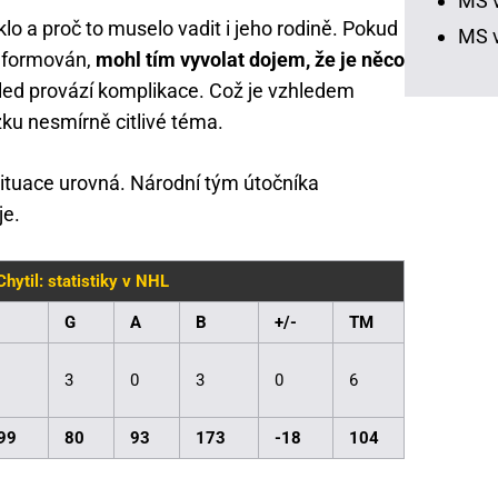
MS v
klo a proč to muselo vadit i jeho rodině. Pokud
MS v
informován,
mohl tím vyvolat dojem, že je něco
 led provází komplikace. Což je vzhledem
zku nesmírně citlivé téma.
ituace urovná. Národní tým útočníka
je.
 Chytil: statistiky v NHL
G
A
B
+/-
TM
3
0
3
0
6
99
80
93
173
-18
104