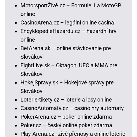
MotorsportŽivě.cz – Formule 1 a MotoGP
online
CasinoArena.cz – legální online casina
EncyklopedieHazardu.cz – hazardní hry
online
BetArena.sk – online stávkovanie pre
Slovákov
FightLive.sk – Oktagon, UFC a MMA pre
Slovákov
HokejSpravy.sk – Hokejové správy pre
Slovákov
Loterie-tikety.cz – loterie a losy online
CasinoAutomaty.cz – casino hry automaty
PokerArena.cz – poker online zdarma
Poker.cz – český online poker zdarma
Play-Arena.cz - živé přenosy a online loterie