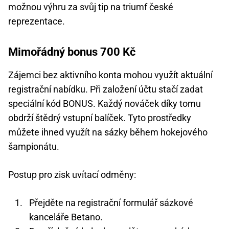
možnou výhru za svůj tip na triumf české
reprezentace.
Mimořádný bonus 700 Kč
Zájemci bez aktivního konta mohou využít aktuální
registrační nabídku. Při založení účtu stačí zadat
speciální kód BONUS. Každý nováček díky tomu
obdrží štědrý vstupní balíček. Tyto prostředky
můžete ihned využít na sázky během hokejového
šampionátu.
Postup pro zisk uvítací odměny:
Přejděte na registrační formulář sázkové
kanceláře Betano.