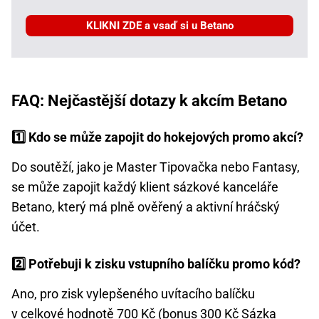
KLIKNI ZDE a vsaď si u Betano
FAQ: Nejčastější dotazy k akcím Betano
1️⃣ Kdo se může zapojit do hokejových promo akcí?
Do soutěží, jako je Master Tipovačka nebo Fantasy,
se může zapojit každý klient sázkové kanceláře
Betano, který má plně ověřený a aktivní hráčský
účet.
2️⃣ Potřebuji k zisku vstupního balíčku promo kód?
Ano, pro zisk vylepšeného uvítacího balíčku
v celkové hodnotě 700 Kč (bonus 300 Kč Sázka