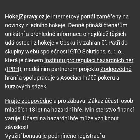
HokejZpravy.cz
je internetový portál zaměřený na
novinky z ledního hokeje. Denně přináší čtenářům
unikátní a přehledné informace o nejdůležitějších
událostech z hokeje v Česku i v zahraničí. Patří do
skupiny webů společnosti GTO Solutions, s. r. o.,
která je členem
Institutu pro regulaci hazardních her
(IPRH)
, mediálním partnerem projektu
Zodpovědné
hraní
a spolupracuje s
Asociací hráčů pokeru a
kurzových sázek
.
Hrajte zodpovědně
a pro zábavu! Zákaz účasti osob
mladších 18 let na hazardní hře. Ministerstvo financí
varuje: Účastí na hazardní hře může vzniknout
závislost!
Využití bonusů je podmíněno registrací u