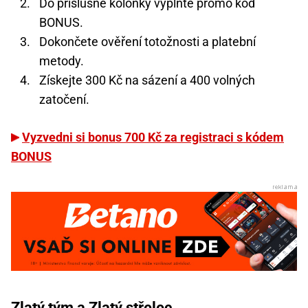
Do příslušné kolonky vyplňte promo kód
BONUS.
Dokončete ověření totožnosti a platební
metody.
Získejte 300 Kč na sázení a 400 volných
zatočení.
Vyzvedni si bonus 700 Kč za registraci s kódem
BONUS
Zlatý tým a Zlatý střelec