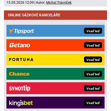
15.05.2026 12:09 | Autor:
Michal Trávníček
ONLINE SÁZKOVÉ KANCELÁŘE
Vsaď teď
Vsaď teď
Vsaď teď
Vsaď teď
Vsaď teď
Vsaď teď