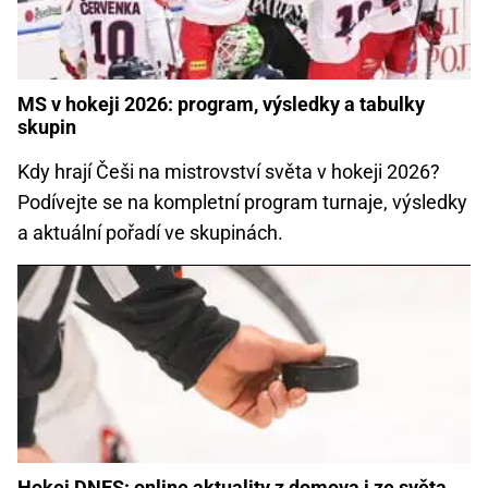
MS v hokeji 2026: program, výsledky a tabulky
skupin
Kdy hrají Češi na mistrovství světa v hokeji 2026?
Podívejte se na kompletní program turnaje, výsledky
a aktuální pořadí ve skupinách.
Hokej DNES: online aktuality z domova i ze světa