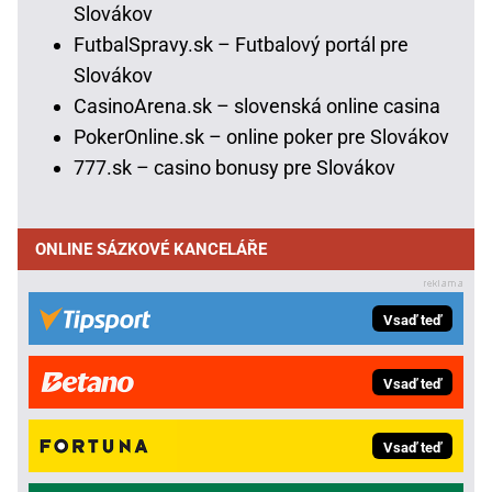
Slovákov
FutbalSpravy.sk – Futbalový portál pre
Slovákov
CasinoArena.sk – slovenská online casina
PokerOnline.sk – online poker pre Slovákov
777.sk – casino bonusy pre Slovákov
ONLINE SÁZKOVÉ KANCELÁŘE
Vsaď teď
Vsaď teď
Vsaď teď