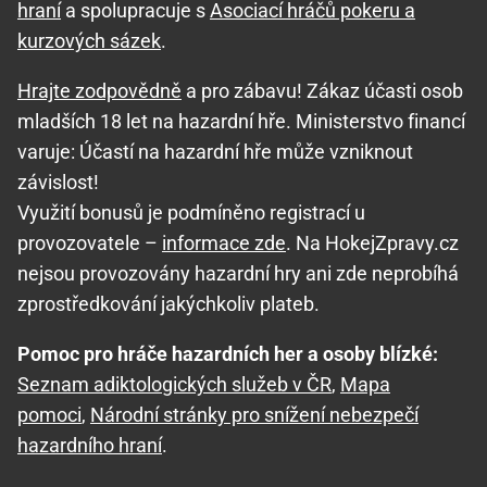
hraní
a spolupracuje s
Asociací hráčů pokeru a
kurzových sázek
.
Hrajte zodpovědně
a pro zábavu! Zákaz účasti osob
mladších 18 let na hazardní hře. Ministerstvo financí
varuje: Účastí na hazardní hře může vzniknout
závislost!
Využití bonusů je podmíněno registrací u
provozovatele –
informace zde
. Na HokejZpravy.cz
nejsou provozovány hazardní hry ani zde neprobíhá
zprostředkování jakýchkoliv plateb.
Pomoc pro hráče hazardních her a osoby blízké:
Seznam adiktologických služeb v ČR
,
Mapa
pomoci
,
Národní stránky pro snížení nebezpečí
hazardního hraní
.