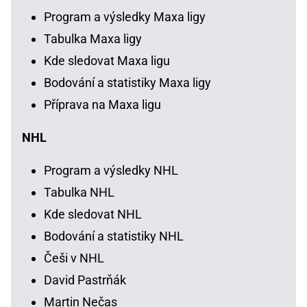
Program a výsledky Maxa ligy
Tabulka Maxa ligy
Kde sledovat Maxa ligu
Bodování a statistiky Maxa ligy
Příprava na Maxa ligu
NHL
Program a výsledky NHL
Tabulka NHL
Kde sledovat NHL
Bodování a statistiky NHL
Češi v NHL
David Pastrňák
Martin Nečas