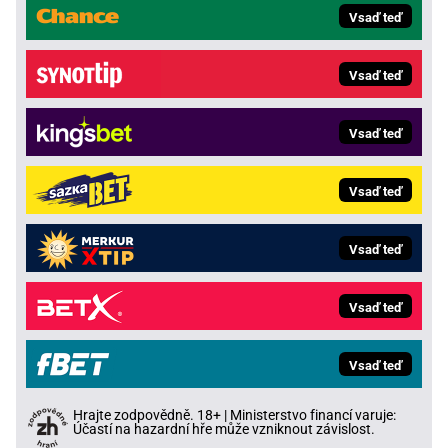
Vsaď teď
Vsaď teď
Vsaď teď
Vsaď teď
Vsaď teď
Vsaď teď
Vsaď teď
Hrajte zodpovědně. 18+ | Ministerstvo financí varuje:
Účastí na hazardní hře může vzniknout závislost.