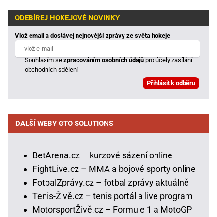
ODEBÍREJ HOKEJOVÉ NOVINKY
Vlož email a dostávej nejnovější zprávy ze světa hokeje
Souhlasím se
zpracováním osobních údajů
pro účely zasílání
obchodních sdělení
DALŠÍ WEBY GTO SOLUTIONS
BetArena.cz – kurzové sázení online
FightLive.cz – MMA a bojové sporty online
FotbalZprávy.cz – fotbal zprávy aktuálně
Tenis-Živě.cz – tenis portál a live program
MotorsportŽivě.cz – Formule 1 a MotoGP