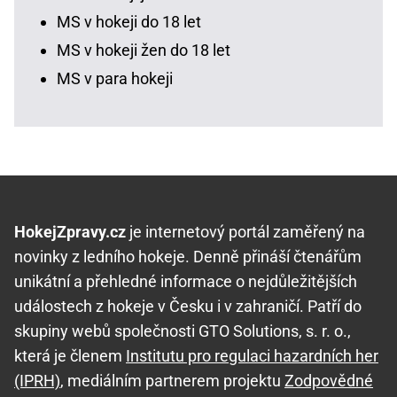
MS v hokeji do 18 let
MS v hokeji žen do 18 let
MS v para hokeji
HokejZpravy.cz
je internetový portál zaměřený na
novinky z ledního hokeje. Denně přináší čtenářům
unikátní a přehledné informace o nejdůležitějších
událostech z hokeje v Česku i v zahraničí. Patří do
skupiny webů společnosti GTO Solutions, s. r. o.,
která je členem
Institutu pro regulaci hazardních her
(IPRH)
, mediálním partnerem projektu
Zodpovědné