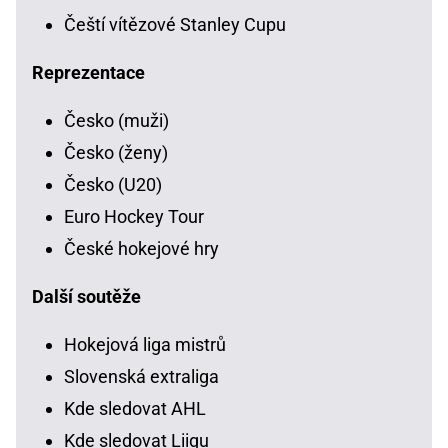
Čeští vítězové Stanley Cupu
Reprezentace
Česko (muži)
Česko (ženy)
Česko (U20)
Euro Hockey Tour
České hokejové hry
Další soutěže
Hokejová liga mistrů
Slovenská extraliga
Kde sledovat AHL
Kde sledovat Liigu