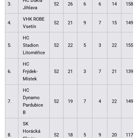
HC Dukla
3.
52
26
6
6
14
158:1
Jihlava
VHK ROBE
4.
52
21
9
7
15
149:1
Vsetín
HC
5.
Stadion
52
22
5
3
22
155:1
Litoměřice
HC
6.
Frýdek-
52
21
3
7
21
139:1
Místek
HC
Dynamo
7.
52
19
7
4
22
149:1
Pardubice
B
SK
Horácká
8.
52
18
5
9
20
117:1