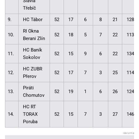
Slavia
Třebíč
9.
HC Tábor
52
17
6
8
21
128:1
RI Okna
10.
52
18
5
7
22
113:1
Berani Zlín
HC Baník
11.
52
15
9
6
22
134:1
Sokolov
HC ZUBR
12.
52
17
7
3
25
114:1
Přerov
Piráti
13.
52
19
1
6
26
124:1
Chomutov
HC RT
14.
TORAX
52
15
7
3
27
146:1
Poruba