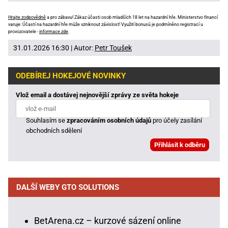
Hrajte zodpovědně
a pro zábavu! Zákaz účasti osob mladších 18 let na hazardní hře. Ministerstvo financí
varuje: Účastí na hazardní hře může vzniknout závislost! Využití bonusů je podmíněno registrací u
provozovatele -
informace zde
.
31.01.2026 16:30 | Autor:
Petr Toušek
ODEBÍREJ HOKEJOVÉ NOVINKY
Vlož email a dostávej nejnovější zprávy ze světa hokeje
Souhlasím se
zpracováním osobních údajů
pro účely zasílání
obchodních sdělení
DALŠÍ WEBY GTO SOLUTIONS
BetArena.cz – kurzové sázení online