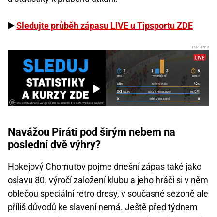
▶️
Sledujte průběh zápasu LIVE u Tipsportu ZDE
Navážou Piráti pod širým nebem na
poslední dvě výhry?
Hokejový Chomutov pojme dnešní zápas také jako
oslavu 80. výročí založení klubu a jeho hráči si v něm
oblečou speciální retro dresy, v současné sezoně ale
příliš důvodů ke slavení nemá. Ještě před týdnem