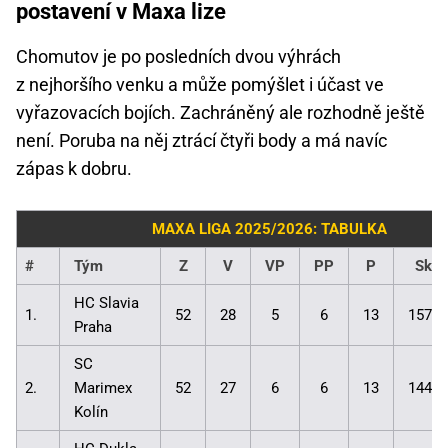
postavení v Maxa lize
Chomutov je po posledních dvou výhrách
z nejhoršího venku a může pomýšlet i účast ve
vyřazovacích bojích. Zachráněný ale rozhodně ještě
není. Poruba na něj ztrácí čtyři body a má navíc
zápas k dobru.
MAXA LIGA 2025/2026: TABULKA
#
Tým
Z
V
VP
PP
P
Skór
HC Slavia
1.
52
28
5
6
13
157:1
Praha
SC
2.
Marimex
52
27
6
6
13
144:1
Kolín