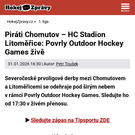
HokejZpravy.cz
>
1. liga
Piráti Chomutov – HC Stadion
Litoměřice: Povrly Outdoor Hockey
Games živě
31.01.2026 16:30 | Autor:
Petr Toušek
Severočeské prvoligové derby mezi Chomutovem
a Litoměřicemi se odehraje pod širým nebem
v rámci Povrly Outdoor Hockey Games. Sledujte ho
od 17:30 v živém přenosu.
▶️
Sledujte zápas na Tipsportu ZDE