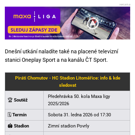
Dnešní utkání naladíte také na placené televizní
stanici Oneplay Sport a na kanálu ČT Sport.
Piráti Chomutov - HC Stadion Litoměřice: info & kde
sledovat
Předehrávka 50. kola Maxa ligy
🏆
Soutěž
2025/2026
🗓️
Termín
Sobota 31. ledna 2026 od 17:30
🏟️
Stadion
Zimní stadion Povrly