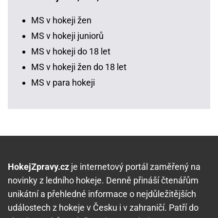
MS v hokeji žen
MS v hokeji juniorů
MS v hokeji do 18 let
MS v hokeji žen do 18 let
MS v para hokeji
HokejZpravy.cz
je internetový portál zaměřený na
novinky z ledního hokeje. Denně přináší čtenářům
unikátní a přehledné informace o nejdůležitějších
událostech z hokeje v Česku i v zahraničí. Patří do