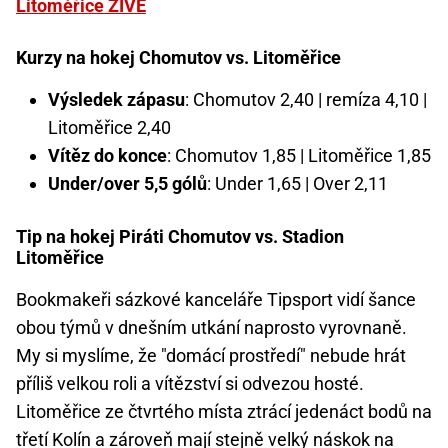
Litoměřice ŽIVĚ
Kurzy na hokej Chomutov vs. Litoměřice
Výsledek zápasu
: Chomutov 2,40 | remíza 4,10 |
Litoměřice 2,40
Vítěz do konce
: Chomutov 1,85 | Litoměřice 1,85
Under/over 5,5 gólů
: Under 1,65 | Over 2,11
Tip na hokej Piráti Chomutov vs. Stadion
Litoměřice
Bookmakeři sázkové kanceláře Tipsport vidí šance
obou týmů v dnešním utkání naprosto vyrovnaně.
My si myslíme, že "domácí prostředí" nebude hrát
příliš velkou roli a vítězství si odvezou hosté.
Litoměřice ze čtvrtého místa ztrácí jedenáct bodů na
třetí Kolín a zároveň mají stejně velký náskok na