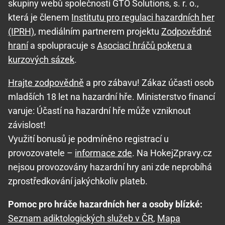
skupiny webů společnosti GTO Solutions, s. r. o.,
která je členem
Institutu pro regulaci hazardních her
(IPRH)
, mediálním partnerem projektu
Zodpovědné
hraní
a spolupracuje s
Asociací hráčů pokeru a
kurzových sázek
.
Hrajte zodpovědně
a pro zábavu! Zákaz účasti osob
mladších 18 let na hazardní hře. Ministerstvo financí
varuje: Účastí na hazardní hře může vzniknout
závislost!
Využití bonusů je podmíněno registrací u
provozovatele –
informace zde
. Na HokejZpravy.cz
nejsou provozovány hazardní hry ani zde neprobíhá
zprostředkování jakýchkoliv plateb.
Pomoc pro hráče hazardních her a osoby blízké:
Seznam adiktologických služeb v ČR
,
Mapa