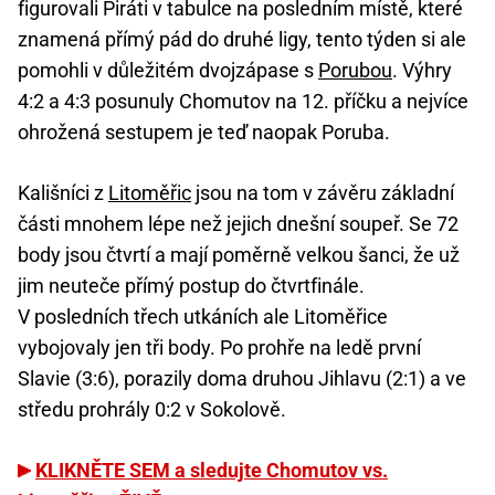
figurovali Piráti v tabulce na posledním místě, které
znamená přímý pád do druhé ligy, tento týden si ale
pomohli v důležitém dvojzápase s
Porubou
. Výhry
4:2 a 4:3 posunuly Chomutov na 12. příčku a nejvíce
ohrožená sestupem je teď naopak Poruba.
Kališníci z
Litoměřic
jsou na tom v závěru základní
části mnohem lépe než jejich dnešní soupeř. Se 72
body jsou čtvrtí a mají poměrně velkou šanci, že už
jim neuteče přímý postup do čtvrtfinále.
V posledních třech utkáních ale Litoměřice
vybojovaly jen tři body. Po prohře na ledě první
Slavie (3:6), porazily doma druhou Jihlavu (2:1) a ve
středu prohrály 0:2 v Sokolově.
KLIKNĚTE SEM a sledujte Chomutov vs.