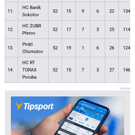
HC Baník
11.
52
15
9
6
22
134:1
Sokolov
HC ZUBR
12.
52
17
7
3
25
114:1
Přerov
Piráti
13.
52
19
1
6
26
124:1
Chomutov
HC RT
14.
TORAX
52
15
7
3
27
146:1
Poruba