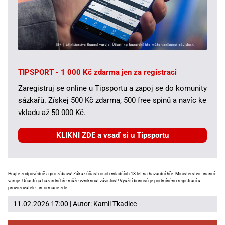
TIPSPORT - 1 000 Kč zdarma jen za registraci
Zaregistruj se online u Tipsportu a zapoj se do komunity
sázkařů. Získej 500 Kč zdarma, 500 free spinů a navíc ke
vkladu až 50 000 Kč.
KLIKNI ZDE a vsaď si u Tipsportu
Hrajte zodpovědně
a pro zábavu! Zákaz účasti osob mladších 18 let na hazardní hře. Ministerstvo financí
varuje: Účastí na hazardní hře může vzniknout závislost! Využití bonusů je podmíněno registrací u
provozovatele -
informace zde
.
11.02.2026 17:00 | Autor:
Kamil Tkadlec