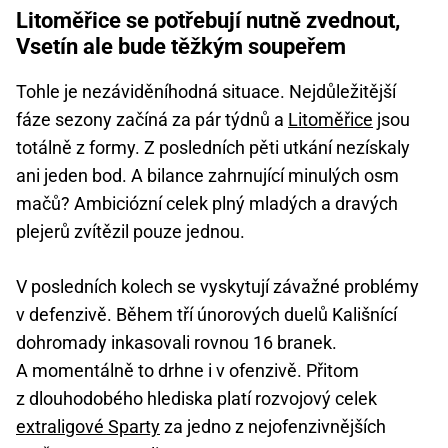
Litoměřice se potřebují nutně zvednout,
Vsetín ale bude těžkým soupeřem
Tohle je nezáviděníhodná situace. Nejdůležitější
fáze sezony začíná za pár týdnů a
Litoměřice
jsou
totálně z formy. Z posledních pěti utkání nezískaly
ani jeden bod. A bilance zahrnující minulých osm
mačů? Ambiciózní celek plný mladých a dravých
plejerů zvítězil pouze jednou.
V posledních kolech se vyskytují závažné problémy
v defenzivě. Během tří únorových duelů Kališnící
dohromady inkasovali rovnou 16 branek.
A momentálně to drhne i v ofenzivě. Přitom
z dlouhodobého hlediska platí rozvojový celek
extraligové Sparty
za jedno z nejofenzivnějších