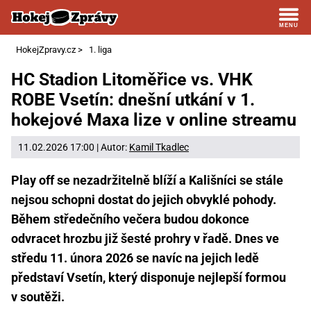
HokejZpravy.cz
>
1. liga
HC Stadion Litoměřice vs. VHK
ROBE Vsetín: dnešní utkání v 1.
hokejové Maxa lize v online streamu
11.02.2026 17:00 | Autor:
Kamil Tkadlec
Play off se nezadržitelně blíží a Kališníci se stále
nejsou schopni dostat do jejich obvyklé pohody.
Během středečního večera budou dokonce
odvracet hrozbu již šesté prohry v řadě. Dnes ve
středu 11. února 2026 se navíc na jejich ledě
představí Vsetín, který disponuje nejlepší formou
v soutěži.