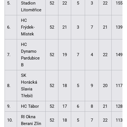
5.
Stadion
52
22
5
3
22
155:1
Litoměřice
HC
6.
Frýdek-
52
21
3
7
21
139:1
Místek
HC
Dynamo
7.
52
19
7
4
22
149:1
Pardubice
B
SK
Horácká
8.
52
18
5
9
20
117:1
Slavia
Třebíč
9.
HC Tábor
52
17
6
8
21
128:1
RI Okna
10.
52
18
5
7
22
113:1
Berani Zlín