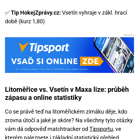
✅
Tip HokejZprávy.cz:
Vsetín vyhraje v zákl. hrací
době (kurz 1,80)
Litoměřice vs. Vsetín v Maxa lize: průběh
zápasu a online statistiky
Co se právě teď na litoměřickém zimáku děje, kdo
zrovna útočí a jaké je skóre? Na všechny tyto otázky
vám dá odpověď matchtracker od
Tipsportu
, ve
kterém naleznete i základní statistický přehled.