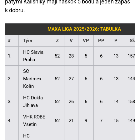
pátými Kališníky mají náskok 5 bodů a jeden zápas
k dobru.
MAXA LIGA 2025/2026: TABULKA
#
Tým
Z
V
VP
PP
P
Skór
HC Slavia
1.
52
28
5
6
13
157:1
Praha
SC
2.
Marimex
52
27
6
6
13
144:1
Kolín
HC Dukla
3.
52
26
6
6
14
158:1
Jihlava
VHK ROBE
4.
52
21
9
7
15
149:1
Vsetín
HC