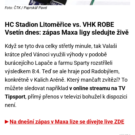
Foto: ČTK / Paprskář Pavel
HC Stadion Litoměřice vs. VHK ROBE
Vsetín dnes: zápas Maxa ligy sledujte živě
Když se tyto dva celky střetly minule, tak Valaši
krátce před Vánoci využili výhody v podobě
burácejícího Lapače a farmu Sparty rozstříleli
výsledkem 8:4. Teď se ale hraje pod Radobýlem,
konkrétně v Kalich Aréně. Který mančaft zvítězí? To
můžete sledovat například
v online streamu na TV
Tipsport
, přímý přenos v televizi bohužel k dispozici
není.
Na dnešní zápas v Maxa lize se dívejte live ZDE