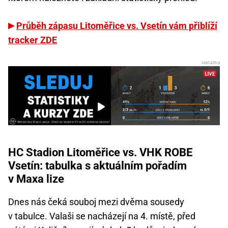
Průběh zápasu Litoměřice vs. Vsetín vám přiblíží
tracker ZDE
HC Stadion Litoměřice vs. VHK ROBE
Vsetín: tabulka s aktuálním pořadím
v Maxa lize
Dnes nás čeká souboj mezi dvěma sousedy
v tabulce. Valaši se nacházejí na 4. místě, před