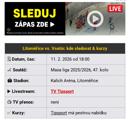
Litoměřice vs. Vsetín: kde sledovat & kurzy
🗓️
Datum, čas:
11. 2. 2026 od 18:00
🏒
Soutěž:
Maxa liga 2025/2026, 47. kolo
🏟️
Stadion:
Kalich Aréna, Litoměřice
▶️
Livestream:
TV Tipsport
📺
TV přenos:
není
✅
Kurzy:
Tipsport
má pestrou nabídku