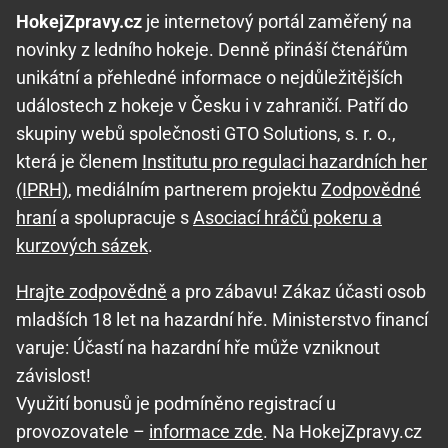
HokejZpravy.cz
je internetový portál zaměřený na
novinky z ledního hokeje. Denně přináší čtenářům
unikátní a přehledné informace o nejdůležitějších
událostech z hokeje v Česku i v zahraničí. Patří do
skupiny webů společnosti GTO Solutions, s. r. o.,
která je členem
Institutu pro regulaci hazardních her
(IPRH)
, mediálním partnerem projektu
Zodpovědné
hraní
a spolupracuje s
Asociací hráčů pokeru a
kurzových sázek
.
Hrajte zodpovědně
a pro zábavu! Zákaz účasti osob
mladších 18 let na hazardní hře. Ministerstvo financí
varuje: Účastí na hazardní hře může vzniknout
závislost!
Využití bonusů je podmíněno registrací u
provozovatele –
informace zde
. Na HokejZpravy.cz