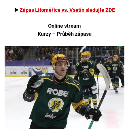
▶️
Zápas Litoměřice vs. Vsetín sledujte ZDE
Online stream
Kurzy
–
Průběh zápasu