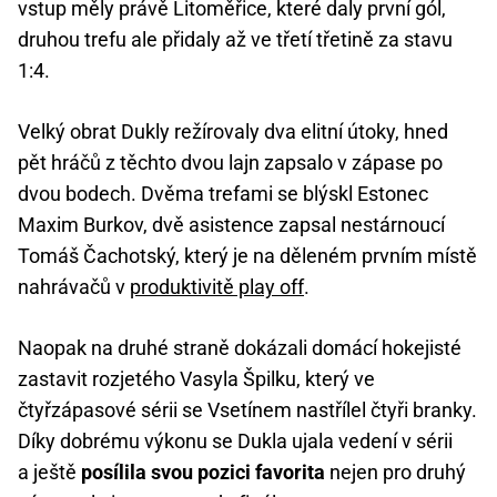
vstup měly právě Litoměřice, které daly první gól,
druhou trefu ale přidaly až ve třetí třetině za stavu
1:4.
Velký obrat Dukly režírovaly dva elitní útoky, hned
pět hráčů z těchto dvou lajn zapsalo v zápase po
dvou bodech. Dvěma trefami se blýskl Estonec
Maxim Burkov, dvě asistence zapsal nestárnoucí
Tomáš Čachotský, který je na děleném prvním místě
nahrávačů v
produktivitě play off
.
Naopak na druhé straně dokázali domácí hokejisté
zastavit rozjetého Vasyla Špilku, který ve
čtyřzápasové sérii se Vsetínem nastřílel čtyři branky.
Díky dobrému výkonu se Dukla ujala vedení v sérii
a ještě
posílila svou pozici favorita
nejen pro druhý