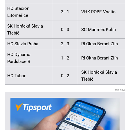
HC Stadion
3 : 1
VHK ROBE Vsetín
Litoměřice
SK Horácká Slavia
0 : 3
SC Marimex Kolín
Třebíč
HC Slavia Praha
2 : 3
RI Okna Berani Zlín
HC Dynamo
1 : 2
RI Okna Berani Zlín
Pardubice B
SK Horácká Slavia
HC Tábor
0 : 2
Třebíč