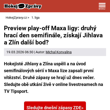
HokejZpravy.cz
>
1. liga
Preview play-off Maxa ligy: druhý
hrací den semifinále, získají Jihlava
a Zlín další bod?
19.03.2026 06:30 | Autor:
Michal Konvalina
Hokejisté Jihlavy a Zlína uspěli a na úvod
semifinálových sérií v Maxa lize zapsali první
vítězství. Druhé zápasy se hrají už dnes večer.
Sledujte obě utkání živě v online livestreamech na
TV Tipsport.
Sledujte dnešní zápasy ZDE