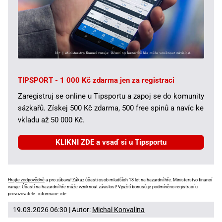
TIPSPORT - 1 000 Kč zdarma jen za registraci
Zaregistruj se online u Tipsportu a zapoj se do komunity
sázkařů. Získej 500 Kč zdarma, 500 free spinů a navíc ke
vkladu až 50 000 Kč.
KLIKNI ZDE a vsaď si u Tipsportu
Hrajte zodpovědně
a pro zábavu! Zákaz účasti osob mladších 18 let na hazardní hře. Ministerstvo financí
varuje: Účastí na hazardní hře může vzniknout závislost! Využití bonusů je podmíněno registrací u
provozovatele -
informace zde
.
19.03.2026 06:30 | Autor:
Michal Konvalina