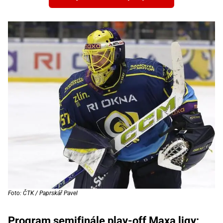
Foto: ČTK / Paprskář Pavel
Program semifinále play-off Maxa ligy: