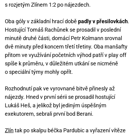
s rozjetým Zlínem 1:2 po nájezdech.
Oba góly v základní hrací době
padly v přesilovkách
.
Hostující Tomáš Rachůnek se prosadil v poslední
minutě druhé části, domácí Petr Kolmann srovnal
dvě minuty před koncem třetí třetiny. Oba manšafty
přitom ve využívání početních výhod patří v play off
spíše k průměru, v důležitém utkání se nicméně
o speciální týmy mohly opřít.
Rozhodnutí pak ve vyrovnané bitvě přinesly až
nájezdy. Hned v první sérii se prosadil hostující
Lukáš Heš, a jelikož byl jediným úspěšným
exekutorem, sebrali první bod Berani.
Zlín
tak po skalpu béčka Pardubic a vyřazení vítěze