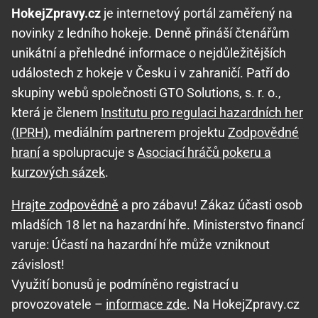
HokejZpravy.cz
je internetový portál zaměřený na
novinky z ledního hokeje. Denně přináší čtenářům
unikátní a přehledné informace o nejdůležitějších
událostech z hokeje v Česku i v zahraničí. Patří do
skupiny webů společnosti GTO Solutions, s. r. o.,
která je členem
Institutu pro regulaci hazardních her
(IPRH)
, mediálním partnerem projektu
Zodpovědné
hraní
a spolupracuje s
Asociací hráčů pokeru a
kurzových sázek
.
Hrajte zodpovědně
a pro zábavu! Zákaz účasti osob
mladších 18 let na hazardní hře. Ministerstvo financí
varuje: Účastí na hazardní hře může vzniknout
závislost!
Využití bonusů je podmíněno registrací u
provozovatele –
informace zde
. Na HokejZpravy.cz