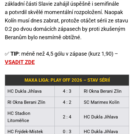
základní části Slavie zahájil úspěšně i semifinále
a potvrdil skvělé momentální rozpoložení. Naopak
Kolín musí dnes zabrat, protože otáčet sérii ze stavu
0:2 po dvou domácích zápasech by proti zkušeným
Beranům bylo nesmírně obtížné.
✅
TIP
: méně než 4,5 gólu v zápase (kurz 1,90) –
VSADIT ZDE
MAXA LIGA: PLAY OFF 2026 – STAV SÉRIÍ
HC Dukla Jihlava
4 : 3
RI Okna Berani Zlín
RI Okna Berani Zlín
4 : 2
SC Marimex Kolín
HC Stadion
2 : 4
HC Dukla Jihlava
Litoměřice
HC Frýdek-Místek
0 : 3
HC Dukla Jihlava