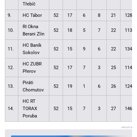
Třebíč
9.
HC Tábor
52
17
6
8
21
128:1
RI Okna
10.
52
18
5
7
22
113:1
Berani Zlín
HC Baník
11.
52
15
9
6
22
134:1
Sokolov
HC ZUBR
12.
52
17
7
3
25
114:1
Přerov
Piráti
13.
52
19
1
6
26
124:1
Chomutov
HC RT
14.
TORAX
52
15
7
3
27
146:1
Poruba