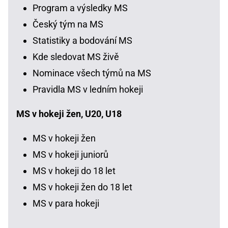
Program a výsledky MS
Český tým na MS
Statistiky a bodování MS
Kde sledovat MS živě
Nominace všech týmů na MS
Pravidla MS v ledním hokeji
MS v hokeji žen, U20, U18
MS v hokeji žen
MS v hokeji juniorů
MS v hokeji do 18 let
MS v hokeji žen do 18 let
MS v para hokeji