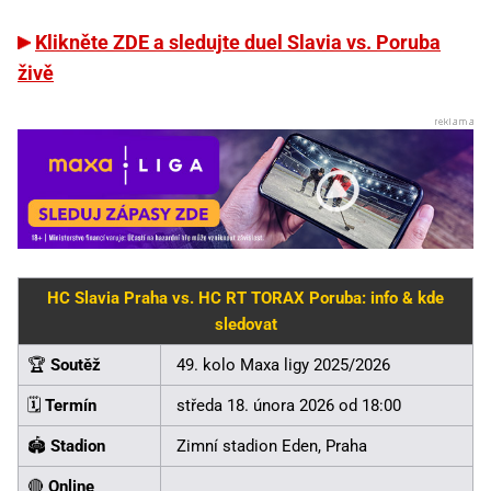
Klikněte ZDE a sledujte duel Slavia vs. Poruba
živě
HC Slavia Praha vs. HC RT TORAX Poruba: info & kde
sledovat
🏆
Soutěž
49. kolo Maxa ligy 2025/2026
🗓️
Termín
středa 18. února 2026 od 18:00
🏟️
Stadion
Zimní stadion Eden, Praha
🔴
Online