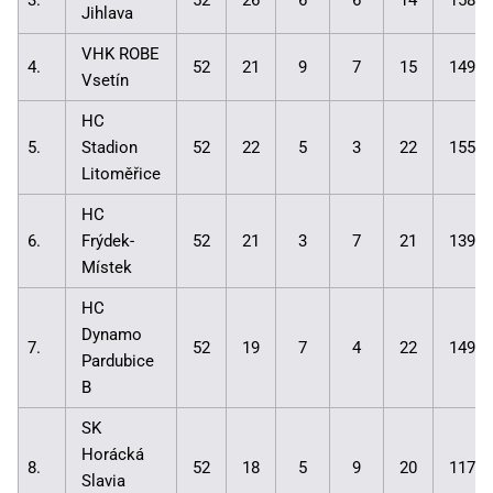
3.
52
26
6
6
14
158:1
Jihlava
VHK ROBE
4.
52
21
9
7
15
149:1
Vsetín
HC
5.
Stadion
52
22
5
3
22
155:1
Litoměřice
HC
6.
Frýdek-
52
21
3
7
21
139:1
Místek
HC
Dynamo
7.
52
19
7
4
22
149:1
Pardubice
B
SK
Horácká
8.
52
18
5
9
20
117:1
Slavia