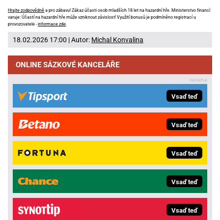
Hrajte zodpovědně
a pro zábavu! Zákaz účasti osob mladších 18 let na hazardní hře. Ministerstvo financí
varuje: Účastí na hazardní hře může vzniknout závislost! Využití bonusů je podmíněno registrací u
provozovatele -
informace zde
.
18.02.2026 17:00 | Autor:
Michal Konvalina
ONLINE SÁZKOVÉ KANCELÁŘE
Vsaď teď
Vsaď teď
Vsaď teď
Vsaď teď
Vsaď teď