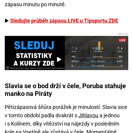
zápasu minutu po minutě.
▶️
Sledujte průběh zápasu LIVE u Tipsportu ZDE
Slavia se o bod drží v čele, Poruba stahuje
manko na Piráty
Pětizápasová šňůra porážek je minulostí. Slavia sice
v tomto období padla dvakrát s
Jihlavou
a jednou
i s Kolínem, díky vítězství na nájezdy v posledním
kole na Vsetíně ale zůstává v čele. Momentálně