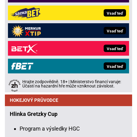
Vsaď teď
Vsaď teď
Vsaď teď
Vsaď teď
Hrajte zodpovědně. 18+ | Ministerstvo financí varuje:
Účastí na hazardní hře může vzniknout závislost.
HOKEJOVÝ PRŮVODCE
Hlinka Gretzky Cup
Program a výsledky HGC