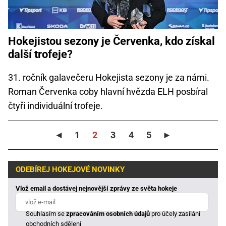
Hokejistou sezony je Červenka, kdo získal
další trofeje?
31. ročník galavečeru Hokejista sezony je za námi.
Roman Červenka coby hlavní hvězda ELH posbíral
čtyři individuální trofeje.
◄
1
2
3
4
5
►
ODEBÍREJ HOKEJOVÉ NOVINKY
Vlož email a dostávej nejnovější zprávy ze světa hokeje
Souhlasím se
zpracováním osobních údajů
pro účely zasílání
obchodních sdělení