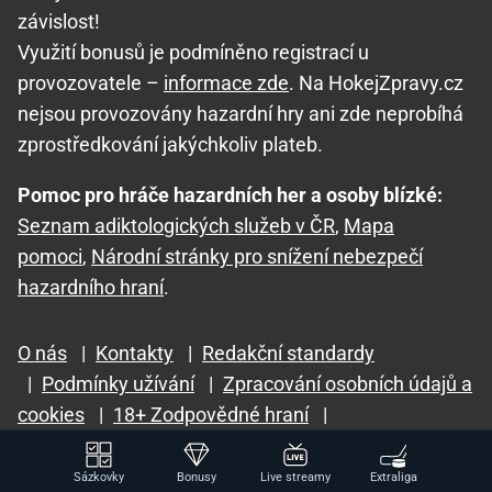
závislost!
Využití bonusů je podmíněno registrací u
provozovatele –
informace zde
. Na HokejZpravy.cz
nejsou provozovány hazardní hry ani zde neprobíhá
zprostředkování jakýchkoliv plateb.
Pomoc pro hráče hazardních her a osoby blízké:
Seznam adiktologických služeb v ČR
,
Mapa
pomoci
,
Národní stránky pro snížení nebezpečí
hazardního hraní
.
O nás
|
Kontakty
|
Redakční standardy
|
Podmínky užívání
|
Zpracování osobních údajů a
cookies
|
18+ Zodpovědné hraní
|
GTO Solutions, s.r.o.
Sázkovky
Bonusy
Live streamy
Extraliga