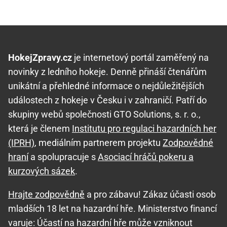
HokejZpravy.cz
je internetový portál zaměřený na
novinky z ledního hokeje. Denně přináší čtenářům
unikátní a přehledné informace o nejdůležitějších
událostech z hokeje v Česku i v zahraničí. Patří do
skupiny webů společnosti GTO Solutions, s. r. o.,
která je členem
Institutu pro regulaci hazardních her
(IPRH)
, mediálním partnerem projektu
Zodpovědné
hraní
a spolupracuje s
Asociací hráčů pokeru a
kurzových sázek
.
Hrajte zodpovědně
a pro zábavu! Zákaz účasti osob
mladších 18 let na hazardní hře. Ministerstvo financí
varuje: Účastí na hazardní hře může vzniknout