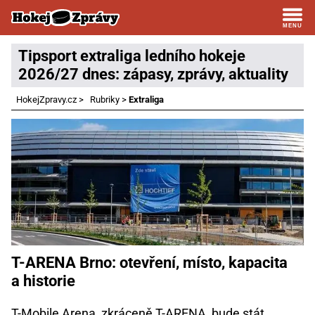
Tipsport extraliga ledního hokeje
2026/27 dnes: zápasy, zprávy, aktuality
HokejZpravy.cz
>
Rubriky
>
Extraliga
T-ARENA Brno: otevření, místo, kapacita
a historie
T-Mobile Arena, zkráceně T-ARENA, bude stát