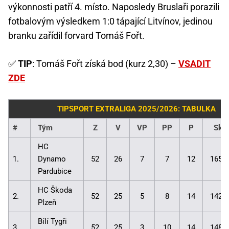
výkonnosti patří 4. místo. Naposledy Bruslaři porazili
fotbalovým výsledkem 1:0 tápající Litvínov, jedinou
branku zařídil forvard Tomáš Fořt.
✅
TIP
: Tomáš Fořt získá bod (kurz 2,30) –
VSADIT
ZDE
TIPSPORT EXTRALIGA 2025/2026: TABULKA
#
Tým
Z
V
VP
PP
P
Skó
HC
1.
Dynamo
52
26
7
7
12
165:
Pardubice
HC Škoda
2.
52
25
5
8
14
142:
Plzeň
Bílí Tygři
3.
52
25
3
10
14
148: