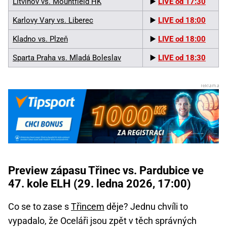
Litvínov vs. Mountfield HK
▶️
LIVE od 17:30
Karlovy Vary vs. Liberec
▶️
LIVE od 18:00
Kladno vs. Plzeň
▶️
LIVE od 18:00
Sparta Praha vs. Mladá Boleslav
▶️
LIVE od 18:30
Preview zápasu Třinec vs. Pardubice ve
47. kole ELH (29. ledna 2026, 17:00)
Co se to zase s
Třincem
děje? Jednu chvíli to
vypadalo, že Oceláři jsou zpět v těch správných