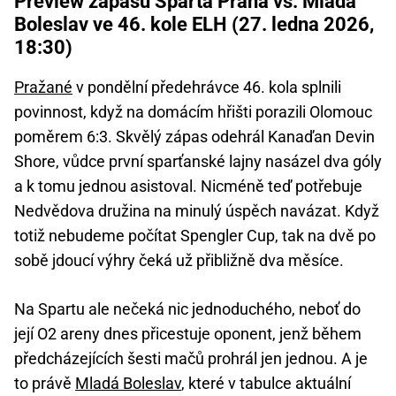
Preview zápasu Sparta Praha vs. Mladá
Boleslav ve 46. kole ELH (27. ledna 2026,
18:30)
Pražané
v pondělní předehrávce 46. kola splnili
povinnost, když na domácím hřišti porazili Olomouc
poměrem 6:3. Skvělý zápas odehrál Kanaďan Devin
Shore, vůdce první sparťanské lajny nasázel dva góly
a k tomu jednou asistoval. Nicméně teď potřebuje
Nedvědova družina na minulý úspěch navázat. Když
totiž nebudeme počítat Spengler Cup, tak na dvě po
sobě jdoucí výhry čeká už přibližně dva měsíce.
Na Spartu ale nečeká nic jednoduchého, neboť do
její O2 areny dnes přicestuje oponent, jenž během
předcházejících šesti mačů prohrál jen jednou. A je
to právě
Mladá Boleslav
, které v tabulce aktuální