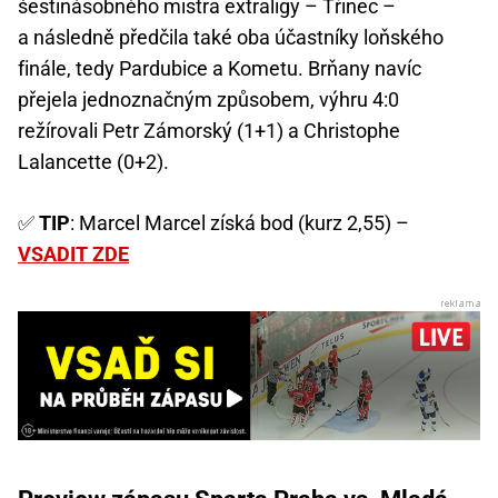
šestinásobného mistra extraligy – Třinec –
a následně předčila také oba účastníky loňského
finále, tedy Pardubice a Kometu. Brňany navíc
přejela jednoznačným způsobem, výhru 4:0
režírovali Petr Zámorský (1+1) a Christophe
Lalancette (0+2).
✅
TIP
: Marcel Marcel získá bod (kurz 2,55) –
VSADIT ZDE