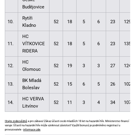
Budějovice
Rytíři
10.
52
18
5
6
23
129:
Kladno
HC
11.
VÍTKOVICE
52
18
5
6
23
135:
RIDERA
HC
12.
52
19
3
3
27
124:
Olomouc
BK Mladá
13.
52
15
6
5
26
102:
Boleslav
HC VERVA
14.
52
11
3
4
34
107:
Litvínov
Hrajte zodpovědně
a pro zábavu! Zákaz účasti osob mladších 18 let na hazardní hře. Ministerstvo financí
varuje: Účastí na hazardní hře může vzniknout závislost! Využití bonusů je podmíněno registrací u
provozovatele -
informace zde
.