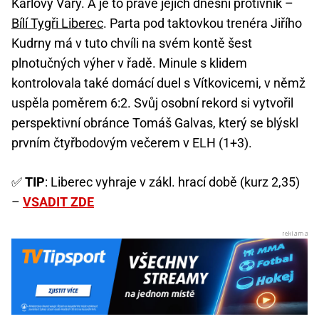
Karlovy Vary. A je to právě jejich dnešní protivník –
Bílí Tygři Liberec
. Parta pod taktovkou trenéra Jiřího
Kudrny má v tuto chvíli na svém kontě šest
plnotučných výher v řadě. Minule s klidem
kontrolovala také domácí duel s Vítkovicemi, v němž
uspěla poměrem 6:2. Svůj osobní rekord si vytvořil
perspektivní obránce Tomáš Galvas, který se blýskl
prvním čtyřbodovým večerem v ELH (1+3).
✅
TIP
: Liberec vyhraje v zákl. hrací době (kurz 2,35)
–
VSADIT ZDE