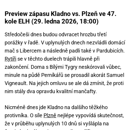
Preview zápasu Kladno vs. Plzeň ve 47.
kole ELH (29. ledna 2026, 18:00)
Středočeši dnes budou odvracet hrozbu třetí
porážky v řadě. V uplynulých dnech nezvládli domácí
mač s Libercem a následně padli také v Pardubicích.
Rytíři
se v těchto duelech trápili hlavně při
zakončení. Doma s Bílými Tygry neskórovali vůbec,
minule na půdě Perníkářů se prosadil akorát Samuel
Vigneault. Na jejich omluvu se ale dá zmínit, že proti
nim stály dva opravdu kvalitní mančafty.
Nicméně dnes jde Kladno na dalšího těžkého
protivníka. O síle
Plzně
nejlépe vypovídá skutečnost,
že v průběhu uplynulých 10 dnů si vyšlápla na