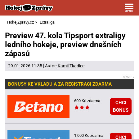
HokejZpravy.cz
>
Extraliga
Preview 47. kola Tipsport extraligy
ledního hokeje, preview dnešních
zápasů
29.01.2026 11:35 | Autor:
Kamil Tkadlec
BONUSY KE VKLADU A ZA REGISTRACI ZDARMA
600 Kč zdarma
CHCI
BONUS
1 000 Kč zdarma
CHCI