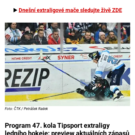
▶️
Dnešní extraligové mače sledujte živě ZDE
Foto: ČTK / Petrášek Radek
Program 47. kola Tipsport extraligy
ledního hokeje: preview aktuálních zápasů