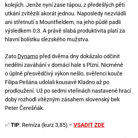
kolejích. Jenže nyní zase tápou, z předešlých pěti
utkání zvítězili akorát jednou. Naposledy nezvládli
ani střetnutí s Mountfieldem, na jeho půdě padli
výsledkem 0:3. A právě slabá produktivita platí za
hlavní bolístku slezského mužstva.
Zato
Dynamo
před dvěma dny dokázalo odčinit
nedělní zaváhání v domácí hale s Plzní. Nicméně
o úplně přesvědčivý výkon nešlo, svěřenci kouče
Filipa Pešána udolali kousavé Kladno až po
prodloužení. Už po sedmi vteřinách nastavené hrací
doby rozhodl vítězným zásahem slovenský bek
Peter Čerešňák.
✅
TIP
: Remíza (kurz 3,85) –
VSADIT ZDE