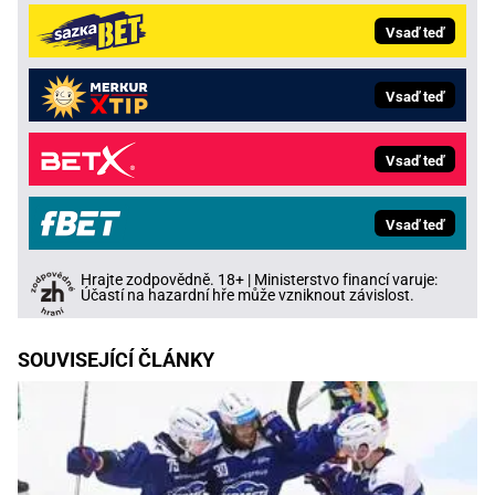
Vsaď teď
Vsaď teď
Vsaď teď
Vsaď teď
Hrajte zodpovědně. 18+ | Ministerstvo financí varuje:
Účastí na hazardní hře může vzniknout závislost.
SOUVISEJÍCÍ ČLÁNKY