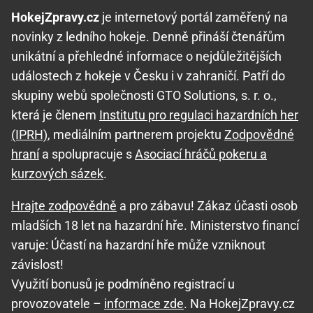
HokejZpravy.cz
je internetový portál zaměřený na
novinky z ledního hokeje. Denně přináší čtenářům
unikátní a přehledné informace o nejdůležitějších
událostech z hokeje v Česku i v zahraničí. Patří do
skupiny webů společnosti GTO Solutions, s. r. o.,
která je členem
Institutu pro regulaci hazardních her
(IPRH)
, mediálním partnerem projektu
Zodpovědné
hraní
a spolupracuje s
Asociací hráčů pokeru a
kurzových sázek
.
Hrajte zodpovědně
a pro zábavu! Zákaz účasti osob
mladších 18 let na hazardní hře. Ministerstvo financí
varuje: Účastí na hazardní hře může vzniknout
závislost!
Využití bonusů je podmíněno registrací u
provozovatele –
informace zde
. Na HokejZpravy.cz