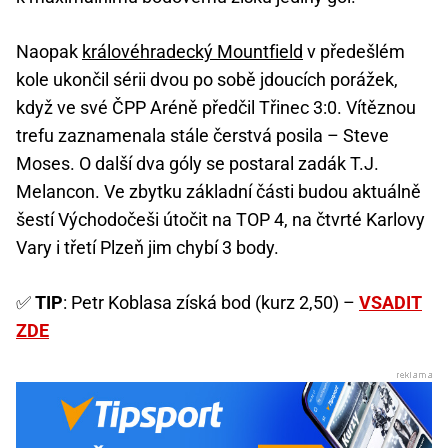
Naopak
královéhradecký Mountfield
v předešlém
kole ukončil sérii dvou po sobě jdoucích porážek,
když ve své ČPP Aréně předčil Třinec 3:0. Vítěznou
trefu zaznamenala stále čerstvá posila – Steve
Moses. O další dva góly se postaral zadák T.J.
Melancon. Ve zbytku základní části budou aktuálně
šestí Východočeši útočit na TOP 4, na čtvrté Karlovy
Vary i třetí Plzeň jim chybí 3 body.
✅
TIP
: Petr Koblasa získá bod (kurz 2,50) –
VSADIT
ZDE