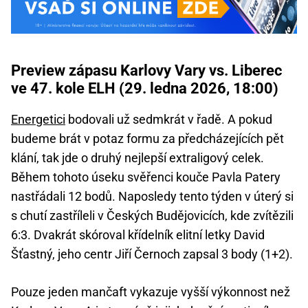
Preview zápasu Karlovy Vary vs. Liberec
ve 47. kole ELH (29. ledna 2026, 18:00)
Energetici
bodovali už sedmkrát v řadě. A pokud
budeme brát v potaz formu za předcházejících pět
klání, tak jde o druhý nejlepší extraligový celek.
Během tohoto úseku svěřenci kouče Pavla Patery
nastřádali 12 bodů. Naposledy tento týden v úterý si
s chutí zastříleli v Českých Budějovicích, kde zvítězili
6:3. Dvakrát skóroval křídelník elitní letky David
Šťastný, jeho centr Jiří Černoch zapsal 3 body (1+2).
Pouze jeden mančaft vykazuje vyšší výkonnost než