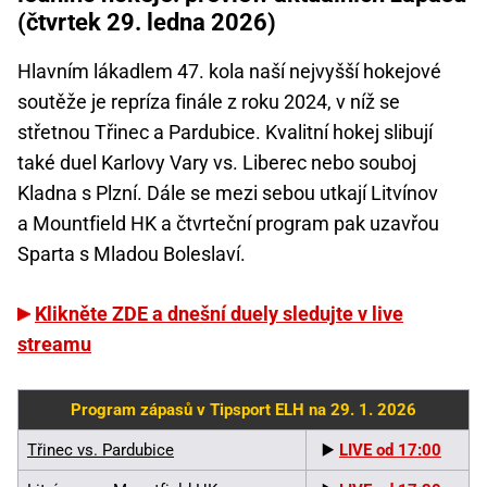
(čtvrtek 29. ledna 2026)
Hlavním lákadlem 47. kola naší nejvyšší hokejové
soutěže je repríza finále z roku 2024, v níž se
střetnou Třinec a Pardubice. Kvalitní hokej slibují
také duel Karlovy Vary vs. Liberec nebo souboj
Kladna s Plzní. Dále se mezi sebou utkají Litvínov
a Mountfield HK a čtvrteční program pak uzavřou
Sparta s Mladou Boleslaví.
Klikněte ZDE a dnešní duely sledujte v live
streamu
Program zápasů v Tipsport ELH na 29. 1. 2026
Třinec vs. Pardubice
▶️
LIVE od 17:00