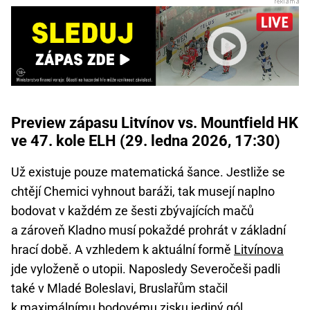
Preview zápasu Litvínov vs. Mountfield HK
ve 47. kole ELH (29. ledna 2026, 17:30)
Už existuje pouze matematická šance. Jestliže se
chtějí Chemici vyhnout baráži, tak musejí naplno
bodovat v každém ze šesti zbývajících mačů
a zároveň Kladno musí pokaždé prohrát v základní
hrací době. A vzhledem k aktuální formě
Litvínova
jde vyloženě o utopii. Naposledy Severočeši padli
také v Mladé Boleslavi, Bruslařům stačil
k maximálnímu bodovému zisku jediný gól.