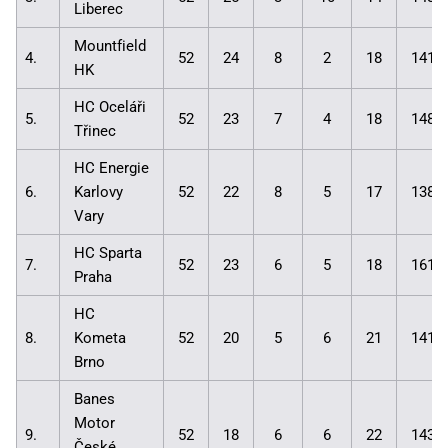
Liberec
Mountfield
4.
52
24
8
2
18
141:
HK
HC Oceláři
5.
52
23
7
4
18
148:
Třinec
HC Energie
6.
Karlovy
52
22
8
5
17
138:
Vary
HC Sparta
7.
52
23
6
5
18
161:
Praha
HC
8.
Kometa
52
20
5
6
21
141:
Brno
Banes
Motor
9.
52
18
6
6
22
143:
České