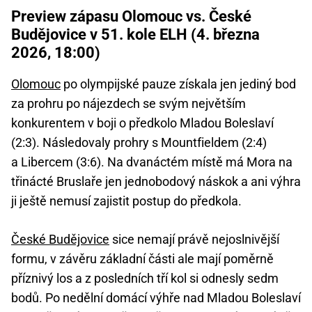
Preview zápasu Olomouc vs. České
Budějovice v 51. kole ELH (4. března
2026, 18:00)
Olomouc
po olympijské pauze získala jen jediný bod
za prohru po nájezdech se svým největším
konkurentem v boji o předkolo Mladou Boleslaví
(2:3). Následovaly prohry s Mountfieldem (2:4)
a Libercem (3:6). Na dvanáctém místě má Mora na
třinácté Bruslaře jen jednobodový náskok a ani výhra
ji ještě nemusí zajistit postup do předkola.
České Budějovice
sice nemají právě nejoslnivější
formu, v závěru základní části ale mají poměrně
příznivý los a z posledních tří kol si odnesly sedm
bodů. Po nedělní domácí výhře nad Mladou Boleslaví