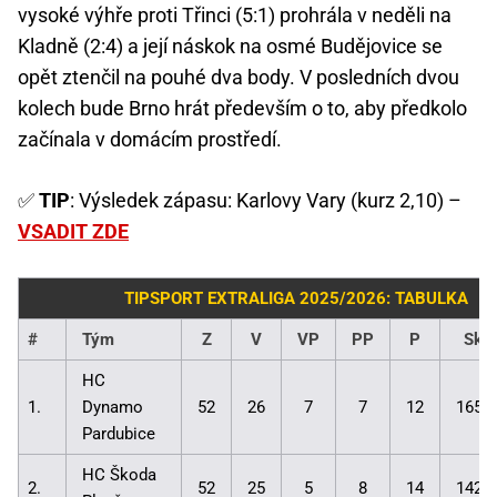
vysoké výhře proti Třinci (5:1) prohrála v neděli na
Kladně (2:4) a její náskok na osmé Budějovice se
opět ztenčil na pouhé dva body. V posledních dvou
kolech bude Brno hrát především o to, aby předkolo
začínala v domácím prostředí.
✅
TIP
: Výsledek zápasu: Karlovy Vary (kurz 2,10) –
VSADIT ZDE
TIPSPORT EXTRALIGA 2025/2026: TABULKA
#
Tým
Z
V
VP
PP
P
Skó
HC
1.
Dynamo
52
26
7
7
12
165:
Pardubice
HC Škoda
2.
52
25
5
8
14
142: