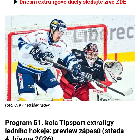
▶️
Dnešní extraligové duely sledujte živě ZDE
Foto: ČTK / Petrášek Radek
Program 51. kola Tipsport extraligy
ledního hokeje: preview zápasů (středa
4. března 2026)