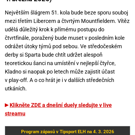
Největším šlágrem 51. kola bude beze sporu souboj
mezi třetím Libercem a čtvrtým Mountfieldem. Vítěz
udělá důležitý krok k přímému postupu do
čtvrtfinále, poražený bude muset v posledním kole
odrážet útoky týmů pod sebou. Ve středočeském
derby si Sparta bude chtít udržet alespoň
teoretickou šanci na umístění v nejlepší čtyřce,
Kladno si naopak po letech může zajistit účast
v play-off. A o co hrát je i v dalších středečních
utkáních.
Klikněte ZDE a dnešní duely sledujte v live
streamu
Program zápasů v Tipsport ELH na 4. 3. 2026