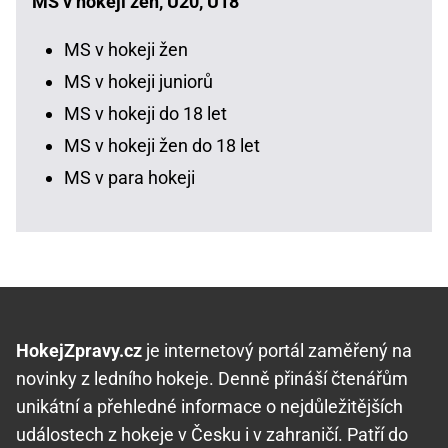
MS v hokeji žen, U20, U18
MS v hokeji žen
MS v hokeji juniorů
MS v hokeji do 18 let
MS v hokeji žen do 18 let
MS v para hokeji
HokejZpravy.cz
je internetový portál zaměřený na
novinky z ledního hokeje. Denně přináší čtenářům
unikátní a přehledné informace o nejdůležitějších
událostech z hokeje v Česku i v zahraničí. Patří do