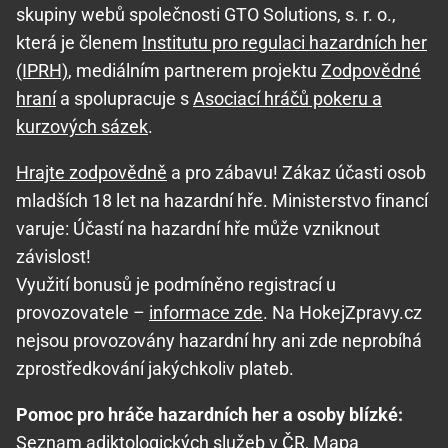
skupiny webů společnosti GTO Solutions, s. r. o.,
která je členem
Institutu pro regulaci hazardních her
(IPRH)
, mediálním partnerem projektu
Zodpovědné
hraní
a spolupracuje s
Asociací hráčů pokeru a
kurzových sázek
.
Hrajte zodpovědně
a pro zábavu! Zákaz účasti osob
mladších 18 let na hazardní hře. Ministerstvo financí
varuje: Účastí na hazardní hře může vzniknout
závislost!
Využití bonusů je podmíněno registrací u
provozovatele –
informace zde
. Na HokejZpravy.cz
nejsou provozovány hazardní hry ani zde neprobíhá
zprostředkování jakýchkoliv plateb.
Pomoc pro hráče hazardních her a osoby blízké:
Seznam adiktologických služeb v ČR
,
Mapa