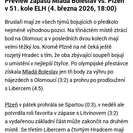
Preview zápasu Mladá Boleslav vs. Plzeň
v 51. kole ELH (4. března 2026, 18:00)
Bruslaři mají ze všech týmů bojujících o předkolo
nejméně výhodnou pozici. Na třináctém místě ztrácí
bod na Olomouc a v posledních dvou kolech mají
velmi těžký los. Kromě Plzně na ně čeká ještě
rozjetý Hradec s tím, že oba zbývající soupeři bojují
o umístění v nejlepší čtyřce. Po olympijské přestávce
získala
Mladá Boleslav
jen tři body za výhru po
nájezdech s Olomoucí (3:2) a prohru po prodloužení
s Libercem (4:5).
Plzeň
v pátek prohrála se Spartou (0:3), v neděli ale
potvrdila roli favorita v zápase s Litvínovem (3:2)
a vydařenou základní část může zakončit na druhém
místě. Se třetím Libercem a čtvrtým Hradcem mají