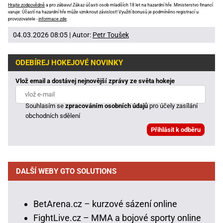
Hrajte zodpovědně
a pro zábavu! Zákaz účasti osob mladších 18 let na hazardní hře. Ministerstvo financí
varuje: Účastí na hazardní hře může vzniknout závislost! Využití bonusů je podmíněno registrací u
provozovatele -
informace zde
.
04.03.2026 08:05 | Autor:
Petr Toušek
ODEBÍREJ HOKEJOVÉ NOVINKY
Vlož email a dostávej nejnovější zprávy ze světa hokeje
Souhlasím se
zpracováním osobních údajů
pro účely zasílání
obchodních sdělení
DALŠÍ WEBY GTO SOLUTIONS
BetArena.cz – kurzové sázení online
FightLive.cz – MMA a bojové sporty online