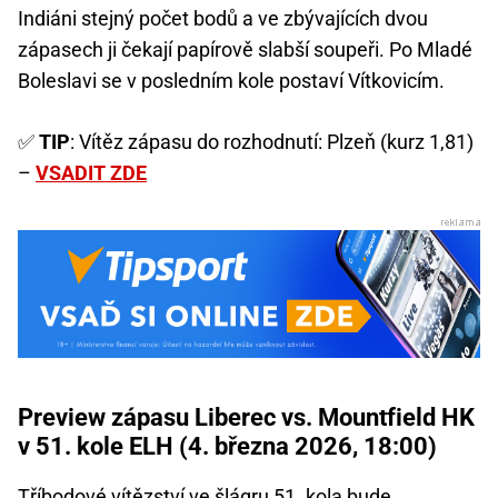
Indiáni stejný počet bodů a ve zbývajících dvou
zápasech ji čekají papírově slabší soupeři. Po Mladé
Boleslavi se v posledním kole postaví Vítkovicím.
✅
TIP
: Vítěz zápasu do rozhodnutí: Plzeň (kurz 1,81)
–
VSADIT ZDE
Preview zápasu Liberec vs. Mountfield HK
v 51. kole ELH (4. března 2026, 18:00)
Tříbodové vítězství ve šlágru 51. kola bude