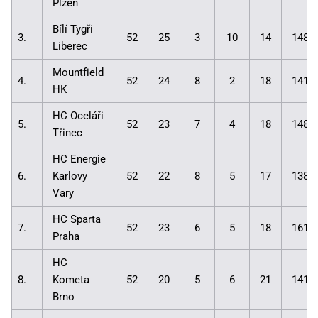
Plzeň
Bílí Tygři
3.
52
25
3
10
14
148:
Liberec
Mountfield
4.
52
24
8
2
18
141:
HK
HC Oceláři
5.
52
23
7
4
18
148:
Třinec
HC Energie
6.
Karlovy
52
22
8
5
17
138:
Vary
HC Sparta
7.
52
23
6
5
18
161:
Praha
HC
8.
Kometa
52
20
5
6
21
141:
Brno