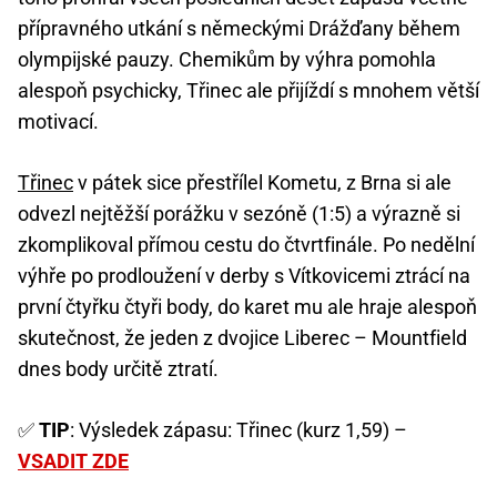
přípravného utkání s německými Drážďany během
olympijské pauzy. Chemikům by výhra pomohla
alespoň psychicky, Třinec ale přijíždí s mnohem větší
motivací.
Třinec
v pátek sice přestřílel Kometu, z Brna si ale
odvezl nejtěžší porážku v sezóně (1:5) a výrazně si
zkomplikoval přímou cestu do čtvrtfinále. Po nedělní
výhře po prodloužení v derby s Vítkovicemi ztrácí na
první čtyřku čtyři body, do karet mu ale hraje alespoň
skutečnost, že jeden z dvojice Liberec – Mountfield
dnes body určitě ztratí.
✅
TIP
: Výsledek zápasu: Třinec (kurz 1,59) –
VSADIT ZDE