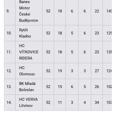
Banes
Motor
9.
52
18
6
6
22
143:
České
Budějovice
Rytíři
10.
52
18
5
6
23
129:
Kladno
HC
11.
VÍTKOVICE
52
18
5
6
23
135:
RIDERA
HC
12.
52
19
3
3
27
124:
Olomouc
BK Mladá
13.
52
15
6
5
26
102:
Boleslav
HC VERVA
14.
52
11
3
4
34
107:
Litvínov