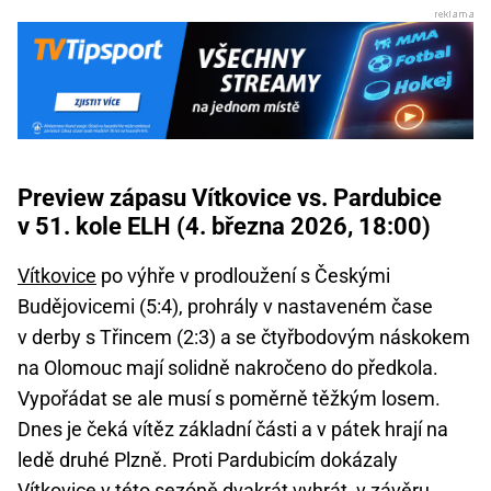
Preview zápasu Vítkovice vs. Pardubice
v 51. kole ELH (4. března 2026, 18:00)
Vítkovice
po výhře v prodloužení s Českými
Budějovicemi (5:4), prohrály v nastaveném čase
v derby s Třincem (2:3) a se čtyřbodovým náskokem
na Olomouc mají solidně nakročeno do předkola.
Vypořádat se ale musí s poměrně těžkým losem.
Dnes je čeká vítěz základní části a v pátek hrají na
ledě druhé Plzně. Proti Pardubicím dokázaly
Vítkovice v této sezóně dvakrát vyhrát, v závěru