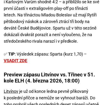
i Karlovým Varům shodně 4:2 – a přiblížilo se ke své
první účasti v extraligovém play-off po třinácti
letech. Na třináctou Mladou Boleslav už mají Rytíři
pětibodový náskok a zároveň ztrácí tři body na
deváté České Budějovice. Spartu už v této sezóně
dokázali dvakrát porazit a není vyloučeno, že na
středočeského rivala narazí i v předkole.
✅
TIP
: Výsledek zápasu: Sparta (kurz 1,70) –
VSADIT ZDE
Preview zápasu Litvínov vs. Třinec v 51.
kole ELH (4. března 2026, 18:00)
Litvínov
je už od konce ledna pevně přikovaný
k poslední příčce a nemůže se vyhnout baráži. Do
toho prohrál všech posledních deset zápasů včetně