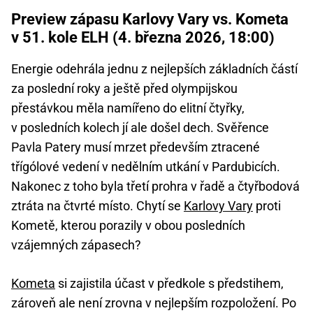
Preview zápasu Karlovy Vary vs. Kometa
v 51. kole ELH (4. března 2026, 18:00)
Energie odehrála jednu z nejlepších základních částí
za poslední roky a ještě před olympijskou
přestávkou měla namířeno do elitní čtyřky,
v posledních kolech jí ale došel dech. Svěřence
Pavla Patery musí mrzet především ztracené
třígólové vedení v nedělním utkání v Pardubicích.
Nakonec z toho byla třetí prohra v řadě a čtyřbodová
ztráta na čtvrté místo. Chytí se
Karlovy Vary
proti
Kometě, kterou porazily v obou posledních
vzájemných zápasech?
Kometa
si zajistila účast v předkole s předstihem,
zároveň ale není zrovna v nejlepším rozpoložení. Po