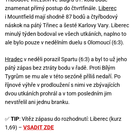
znamenat přímý postup do čtvrtfinále.
Liberec
i Mountfield mají shodně 87 bodů a čtyřbodový
náskok na pátý Třinec a šesté Karlovy Vary. Liberec
minulý týden bodoval ve všech utkáních, naplno to
ale bylo pouze v nedělním duelu s Olomoucí (6:3).
Hradec
v neděli porazil Spartu (6:3) a byl to už jeho
pátý zápas bez ztráty bodu v řadě. Proti Bílým
Tygrům se mu ale v této sezóně příliš nedaří. Po
říjnové výhře v prodloužení s nimi ve zbývajících
dvou utkáních prohrál a v tom posledním jim
nevstřelil ani jednu branku.
✅
TIP
: Vítěz zápasu do rozhodnutí: Liberec (kurz
1,69) –
VSADIT ZDE