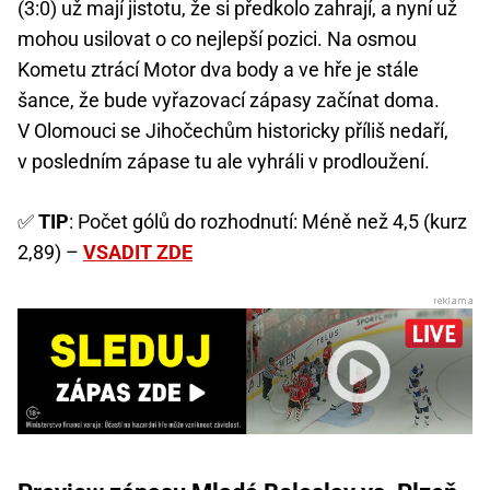
(3:0) už mají jistotu, že si předkolo zahrají, a nyní už
mohou usilovat o co nejlepší pozici. Na osmou
Kometu ztrácí Motor dva body a ve hře je stále
šance, že bude vyřazovací zápasy začínat doma.
V Olomouci se Jihočechům historicky příliš nedaří,
v posledním zápase tu ale vyhráli v prodloužení.
✅
TIP
: Počet gólů do rozhodnutí: Méně než 4,5 (kurz
2,89) –
VSADIT ZDE