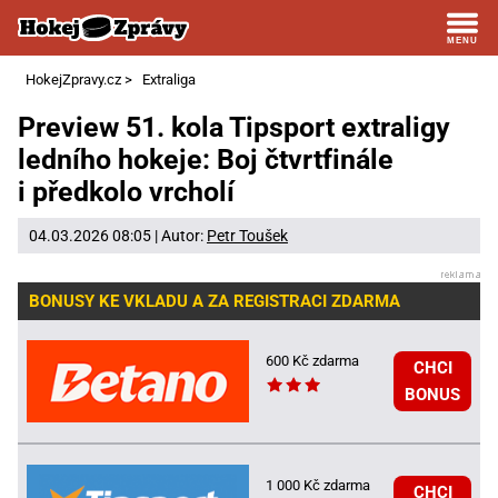
HokejZpravy.cz
>
Extraliga
Preview 51. kola Tipsport extraligy
ledního hokeje: Boj čtvrtfinále
i předkolo vrcholí
04.03.2026 08:05 | Autor:
Petr Toušek
BONUSY KE VKLADU A ZA REGISTRACI ZDARMA
600 Kč zdarma
CHCI
BONUS
1 000 Kč zdarma
CHCI