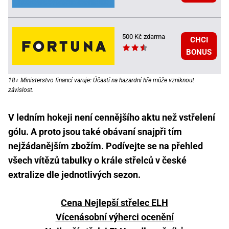
500 Kč zdarma
CHCI
BONUS
18+ Ministerstvo financí varuje: Účastí na hazardní hře může vzniknout
závislost.
V ledním hokeji není cennějšího aktu než vstřelení
gólu. A proto jsou také obávaní snajpři tím
nejžádanějším zbožím. Podívejte se na přehled
všech vítězů tabulky o krále střelců v české
extralize dle jednotlivých sezon.
Cena Nejlepší střelec ELH
Vícenásobní výherci ocenění