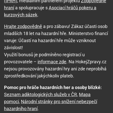
(IPRH)
, mediálním partnerem projektu
Zodpovědné
hraní
a spolupracuje s
Asociací hráčů pokeru a
kurzových sázek
.
Hrajte zodpovědně
a pro zábavu! Zákaz účasti osob
mladších 18 let na hazardní hře. Ministerstvo financí
varuje: Účastí na hazardní hře může vzniknout
závislost!
Využití bonusů je podmíněno registrací u
provozovatele –
informace zde
. Na HokejZpravy.cz
nejsou provozovány hazardní hry ani zde neprobíhá
zprostředkování jakýchkoliv plateb.
Pomoc pro hráče hazardních her a osoby blízké:
Seznam adiktologických služeb v ČR
,
Mapa
pomoci
,
Národní stránky pro snížení nebezpečí
hazardního hraní
.