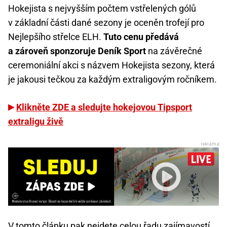
Hokejista s nejvyšším počtem vstřelených gólů
v základní části dané sezony je oceněn trofejí pro
Nejlepšího střelce ELH.
Tuto cenu předává
a zároveň sponzoruje Deník Sport
na závěrečné
ceremoniální akci s názvem Hokejista sezony, která
je jakousi tečkou za každým extraligovým ročníkem.
Klikněte ZDE a sledujte hokejovou Tipsport
extraligu živě
V tomto článku pak nejdete celou řadu zajímavostí