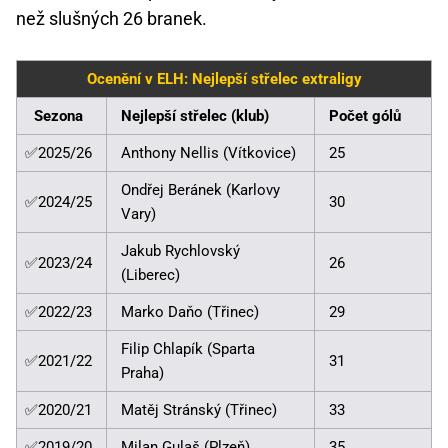
než slušných 26 branek.
Ocenění v ELH: Nejlepší střelec extraligy
Sezona
Nejlepší střelec (klub)
Počet gólů
✅2025/26
Anthony Nellis (Vítkovice)
25
Ondřej Beránek (Karlovy
✅2024/25
30
Vary)
Jakub Rychlovský
✅2023/24
26
(Liberec)
✅2022/23
Marko Daňo (Třinec)
29
Filip Chlapík (Sparta
✅2021/22
31
Praha)
✅2020/21
Matěj Stránský (Třinec)
33
✅2019/20
Milan Gulaš (Plzeň)
35