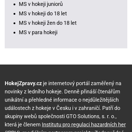
MS v hokeji juniorů
MS v hokeji do 18 let
MS v hokeji žen do 18 let
MS v para hokeji
HokejZpravy.cz
je internetový portál zaměřený na
novinky z ledního hokeje. Denně přináší čtenářům
unikátní a přehledné informace o nejdůležitějších
událostech z hokeje v Česku i v zahraničí. Patří do
skupiny webů společnosti GTO Solutions, s. r. o.,
která je členem
Institutu pro regulaci hazardních her