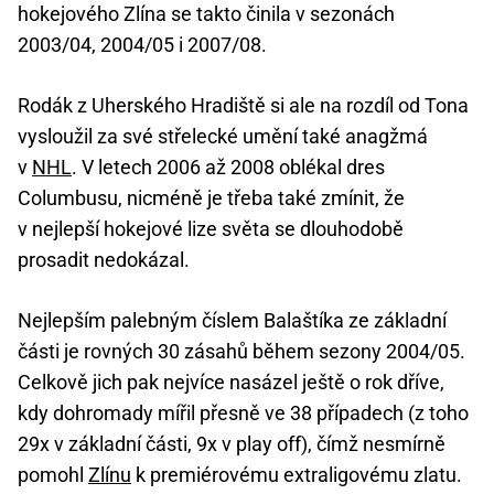
hokejového Zlína se takto činila v sezonách
2003/04, 2004/05 i 2007/08.
Rodák z Uherského Hradiště si ale na rozdíl od Tona
vysloužil za své střelecké umění také anagžmá
v
NHL
. V letech 2006 až 2008 oblékal dres
Columbusu, nicméně je třeba také zmínit, že
v nejlepší hokejové lize světa se dlouhodobě
prosadit nedokázal.
Nejlepším palebným číslem Balaštíka ze základní
části je rovných 30 zásahů během sezony 2004/05.
Celkově jich pak nejvíce nasázel ještě o rok dříve,
kdy dohromady mířil přesně ve 38 případech (z toho
29x v základní části, 9x v play off), čímž nesmírně
pomohl
Zlínu
k premiérovému extraligovému zlatu.