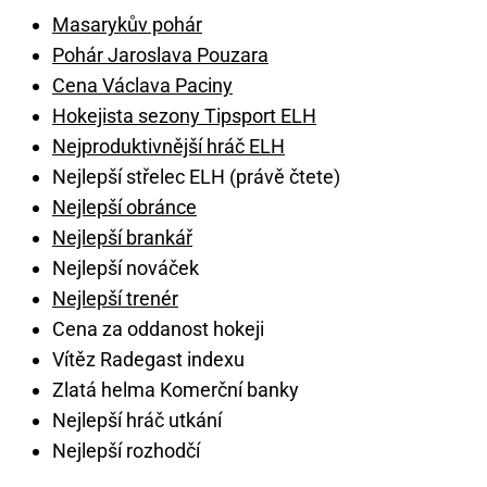
Masarykův pohár
Pohár Jaroslava Pouzara
Cena Václava Paciny
Hokejista sezony Tipsport ELH
Nejproduktivnější hráč ELH
Nejlepší střelec ELH (právě čtete)
Nejlepší obránce
Nejlepší brankář
Nejlepší nováček
Nejlepší trenér
Cena za oddanost hokeji
Vítěz Radegast indexu
Zlatá helma Komerční banky
Nejlepší hráč utkání
Nejlepší rozhodčí