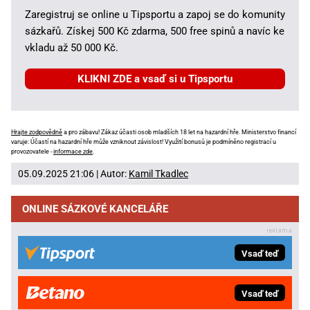
Zaregistruj se online u Tipsportu a zapoj se do komunity
sázkařů. Získej 500 Kč zdarma, 500 free spinů a navíc ke
vkladu až 50 000 Kč.
KLIKNI ZDE a vsaď si u Tipsportu
Hrajte zodpovědně
a pro zábavu! Zákaz účasti osob mladších 18 let na hazardní hře. Ministerstvo financí
varuje: Účastí na hazardní hře může vzniknout závislost! Využití bonusů je podmíněno registrací u
provozovatele -
informace zde
.
05.09.2025 21:06 | Autor:
Kamil Tkadlec
ONLINE SÁZKOVÉ KANCELÁŘE
Vsaď teď
Vsaď teď