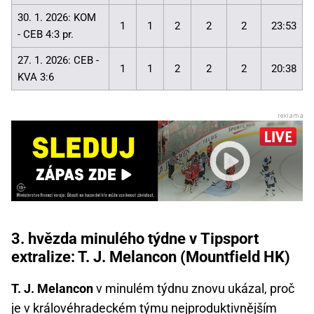
30. 1. 2026: KOM
1
1
2
2
2
23:53
- CEB 4:3 pr.
27. 1. 2026: CEB -
1
1
2
2
2
20:38
KVA 3:6
3. hvězda minulého týdne v Tipsport
extralize: T. J. Melancon (Mountfield HK)
T. J. Melancon
v minulém týdnu znovu ukázal, proč
je v královéhradeckém týmu nejproduktivnějším