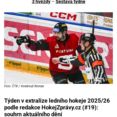
3 hvězdy
–
Sestava týdne
Foto: ČTK / Vondrouš Roman
Týden v extralize ledního hokeje 2025/26
podle redakce HokejZprávy.cz (#19):
souhrn aktuálního dění