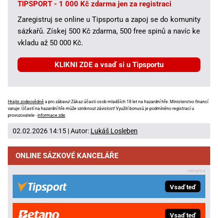
TIPSPORT - 1 000 Kč zdarma jen za registraci
Zaregistruj se online u Tipsportu a zapoj se do komunity
sázkařů. Získej 500 Kč zdarma, 500 free spinů a navíc ke
vkladu až 50 000 Kč.
KLIKNI ZDE a vsaď si u Tipsportu
Hrajte zodpovědně
a pro zábavu! Zákaz účasti osob mladších 18 let na hazardní hře. Ministerstvo financí
varuje: Účastí na hazardní hře může vzniknout závislost! Využití bonusů je podmíněno registrací u
provozovatele -
informace zde
.
02.02.2026 14:15 | Autor:
Lukáš Losleben
ONLINE SÁZKOVÉ KANCELÁŘE
Vsaď teď
Vsaď teď