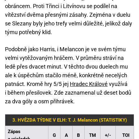
obráncem. Proti Třinci i Litvínovu se podílel na
vítězství dvěma přesnými zásahy. Zejména v duelu
se Slezany byly jeho trefy velmi důležité, jelikož daly
týmu potřebný klid.
Podobně jako Harris, i Melancon je ve svém týmu
velmi vytěžovaným hráčem. V průměru stráví na
ledě přes dvacet minut. V těchto dvou duelech mu
ale k úspěchům stačilo méně, konkrétně necelých
patnáct. Kromě hry 5/5 jej
Hradec Králové
využívá
i během přesilovek. Zde zaznamenal už deset bodů
za dva góly a osm přihrávek.
3. HVĚZDA TÝDNE V ELH: T. J. Melancon
(STATISTIKY)
Zápas
G
A
B
TM
+/-
TOI
a výsledek