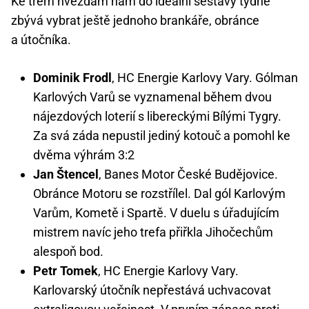
Ke třem hvězdám nám do ideální sestavy týdne
zbývá vybrat ještě jednoho brankáře, obránce
a útočníka.
Dominik Frodl
, HC Energie Karlovy Vary. Gólman
Karlových Varů se vyznamenal během dvou
nájezdových loterií s libereckými Bílými Tygry.
Za svá záda nepustil jediný kotouč a pomohl ke
dvěma výhrám 3:2
Jan Štencel
, Banes Motor České Budějovice.
Obránce Motoru se rozstřílel. Dal gól Karlovým
Varům, Kometě i Spartě. V duelu s úřadujícím
mistrem navíc jeho trefa přiřkla Jihočechům
alespoň bod.
Petr Tomek
, HC Energie Karlovy Vary.
Karlovarský útočník nepřestává uchvacovat