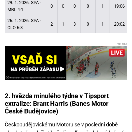
29. 1. 2026: SPA -
0
0
0
0
1
19:06
MBL 4:1
26. 1. 2026: SPA -
2
1
3
0
1
20:02
OLO 6:3
2. hvězda minulého týdne v Tipsport
extralize: Brant Harris (Banes Motor
České Budějovice)
Českobudějovickému Motoru
se v poslední době