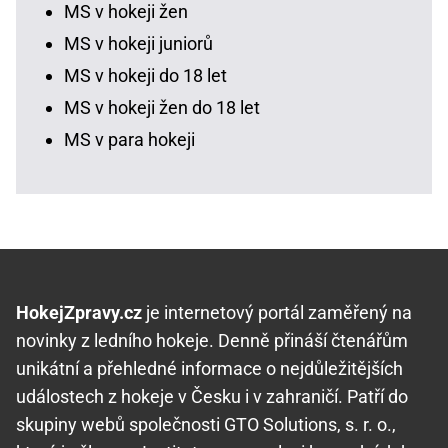
MS v hokeji žen
MS v hokeji juniorů
MS v hokeji do 18 let
MS v hokeji žen do 18 let
MS v para hokeji
HokejZpravy.cz
je internetový portál zaměřený na
novinky z ledního hokeje. Denně přináší čtenářům
unikátní a přehledné informace o nejdůležitějších
událostech z hokeje v Česku i v zahraničí. Patří do
skupiny webů společnosti GTO Solutions, s. r. o.,