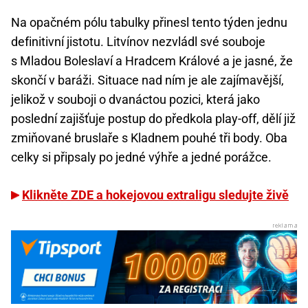
Na opačném pólu tabulky přinesl tento týden jednu
definitivní jistotu. Litvínov nezvládl své souboje
s Mladou Boleslaví a Hradcem Králové a je jasné, že
skončí v baráži. Situace nad ním je ale zajímavější,
jelikož v souboji o dvanáctou pozici, která jako
poslední zajišťuje postup do předkola play-off, dělí již
zmiňované bruslaře s Kladnem pouhé tři body. Oba
celky si připsaly po jedné výhře a jedné porážce.
Klikněte ZDE a hokejovou extraligu sledujte živě