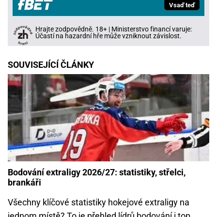
Vsaď teď
Hrajte zodpovědně. 18+ | Ministerstvo financí varuje:
Účastí na hazardní hře může vzniknout závislost.
SOUVISEJÍCÍ ČLÁNKY
Bodování extraligy 2026/27: statistiky, střelci,
brankáři
Všechny klíčové statistiky hokejové extraligy na
jednom místě? To je přehled lídrů bodování i top