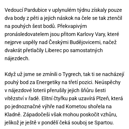
Vedoucí Pardubice v uplynulém týdnu získaly pouze
dva body z pěti a jejich náskok na čele se tak ztenčil
na pouhých šest bodů. Překvapivým
pronásledovatelem jsou přitom Karlovy Vary, které
nejprve uspěly nad Českými Budějovicemi, načež
dvakrát přetlačily Liberec po samostatných
nájezdech.
Když už jsme se zmínili o Tygrech, tak ti se nacházejí
pouhý bod za Energetiky na třetí pozici. Neúspěchy
v nájezdové loterii přerušily jejich šňůru šesti
vítězství v řadě. Elitní čtyřku pak uzavírá Plzeň, která
po jednoznačné výhře nad Kometou shořela na
Kladně. Západočeši však mohou poskočit vzhůru,
jelikož je ještě v pondělí čeká souboj se Spartou.