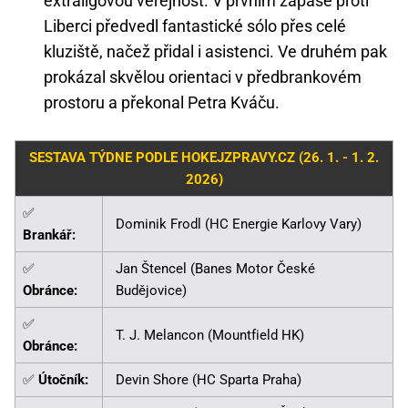
extraligovou veřejnost. V prvním zápase proti
Liberci předvedl fantastické sólo přes celé
kluziště, načež přidal i asistenci. Ve druhém pak
prokázal skvělou orientaci v předbrankovém
prostoru a překonal Petra Kváču.
SESTAVA TÝDNE PODLE HOKEJZPRAVY.CZ (26. 1. - 1. 2.
2026)
✅
Dominik Frodl (HC Energie Karlovy Vary)
Brankář:
✅
Jan Štencel (Banes Motor České
Obránce:
Budějovice)
✅
T. J. Melancon (Mountfield HK)
Obránce:
✅
Útočník:
Devin Shore (HC Sparta Praha)