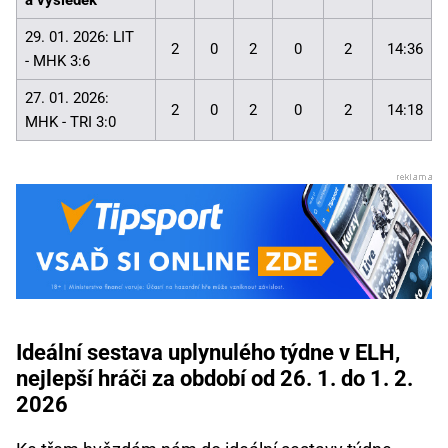
29. 01. 2026: LIT
2
0
2
0
2
14:36
- MHK 3:6
27. 01. 2026:
2
0
2
0
2
14:18
MHK - TRI 3:0
Ideální sestava uplynulého týdne v ELH,
nejlepší hráči za období od 26. 1. do 1. 2.
2026