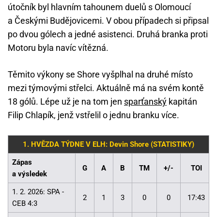
útočník byl hlavním tahounem duelů s Olomoucí
a Českými Budějovicemi. V obou případech si připsal
po dvou gólech a jedné asistenci. Druhá branka proti
Motoru byla navíc vítězná.
Těmito výkony se Shore vyšplhal na druhé místo
mezi týmovými střelci. Aktuálně má na svém kontě
18 gólů. Lépe už je na tom jen
sparťanský
kapitán
Filip Chlapík, jenž vstřelil o jednu branku více.
1. HVĚZDA TÝDNE V ELH: Devin Shore
(STATISTIKY)
Zápas
G
A
B
TM
+/-
TOI
a výsledek
1. 2. 2026: SPA -
2
1
3
0
0
17:43
CEB 4:3