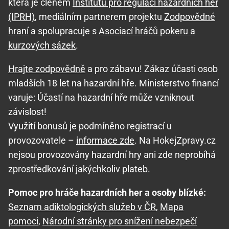
která je členem
Institutu pro regulaci hazardních her
(IPRH)
, mediálním partnerem projektu
Zodpovědné
hraní
a spolupracuje s
Asociací hráčů pokeru a
kurzových sázek
.
Hrajte zodpovědně
a pro zábavu! Zákaz účasti osob
mladších 18 let na hazardní hře. Ministerstvo financí
varuje: Účastí na hazardní hře může vzniknout
závislost!
Využití bonusů je podmíněno registrací u
provozovatele –
informace zde
. Na HokejZpravy.cz
nejsou provozovány hazardní hry ani zde neprobíhá
zprostředkování jakýchkoliv plateb.
Pomoc pro hráče hazardních her a osoby blízké:
Seznam adiktologických služeb v ČR
,
Mapa
pomoci
,
Národní stránky pro snížení nebezpečí