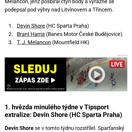
Melancon, jenž posbíral čtyři body a výrazně se
podepsal pod výhry nad Litvínovem a Třincem.
Devin Shore
(HC Sparta Praha)
Brant Harris
(Banes Motor České Budějovice)
T. J. Melancon
(Mountfield HK)
1. hvězda minulého týdne v Tipsport
extralize: Devin Shore (HC Sparta Praha)
Devin Shore
se v tomto týdnu rozstřílel. Sparťanský