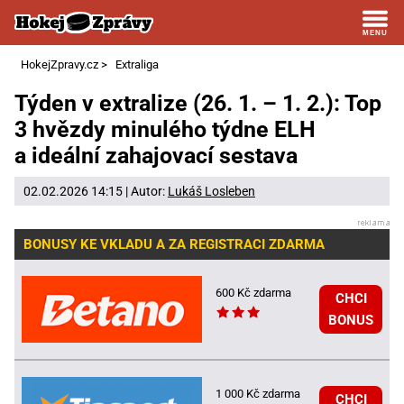
HokejZpravy.cz
>
Extraliga
Týden v extralize (26. 1. – 1. 2.): Top
3 hvězdy minulého týdne ELH
a ideální zahajovací sestava
02.02.2026 14:15 | Autor:
Lukáš Losleben
BONUSY KE VKLADU A ZA REGISTRACI ZDARMA
600 Kč zdarma
CHCI
BONUS
1 000 Kč zdarma
CHCI