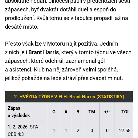
absolutně nedaří. Jihočeši padli v předchozích šesti
zápasech, byť dvakrát dotáhli duel alespoň do
prodloužení. Kvůli tomu se v tabulce propadli až na
desáté místo.
Přesto však lze v Motoru najít pozitiva. Jedním
z nich je i
Brant Harris
, který v tomto týdnu ve všech
zápasech, které odehrál, zaznamenal gól
a asistenci. Klub na něj zároveň velmi spoléhá,
jelikož pokaždé na ledě stráví přes dvacet minut.
2. HVĚZDA TÝDNE V ELH: Brant Harris
(STATISTIKY)
Zápas
G
A
B
TM
+/-
TOI
a výsledek
1. 2. 2026: SPA -
1
1
2
0
0
27:55
CEB 4:3