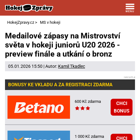
HokejZpravy.cz
>
MS v hokeji
Medailové zápasy na Mistrovství
světa v hokeji juniorů U20 2026 -
preview finále a utkání o bronz
05.01.2026 15:50 | Autor:
Kamil Tkadlec
BONUSY KE VKLADU A ZA REGISTRACI ZDARMA
600 Kč zdarma
CHCI
BONUS
1 000 Kč zdarma
CHCI