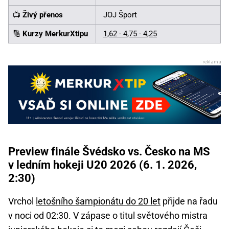
📺
Živý přenos
JOJ Šport
🔢
Kurzy MerkurXtipu
1,62 - 4,75 - 4,25
Preview finále Švédsko vs. Česko na MS
v ledním hokeji U20 2026 (6. 1. 2026,
2:30)
Vrchol
letošního šampionátu do 20 let
přijde na řadu
v noci od 02:30. V zápase o titul světového mistra