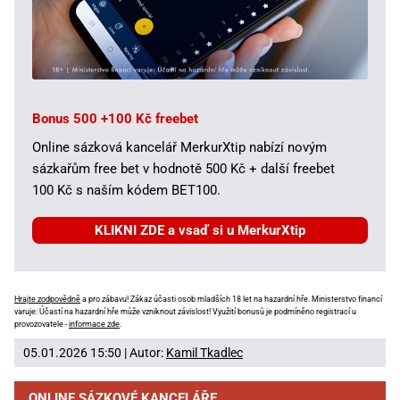
Bonus 500 +100 Kč freebet
Online sázková kancelář MerkurXtip nabízí novým
sázkařům free bet v hodnotě 500 Kč + další freebet
100 Kč s naším kódem BET100.
KLIKNI ZDE a vsaď si u MerkurXtip
Hrajte zodpovědně
a pro zábavu! Zákaz účasti osob mladších 18 let na hazardní hře. Ministerstvo financí
varuje: Účastí na hazardní hře může vzniknout závislost! Využití bonusů je podmíněno registrací u
provozovatele -
informace zde
.
05.01.2026 15:50 | Autor:
Kamil Tkadlec
ONLINE SÁZKOVÉ KANCELÁŘE