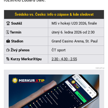
Švédsko vs. Česko: info o zápase & kde sledovat
🏆
Soutěž
MS v hokeji U20 2026, finále
🗓️
Termín
úterý 6. ledna 2026 od 2:30
🏟️
Stadion
Grand Casino Arena, St. Paul
📺
Živý přenos
ČT sport
🔢
Kurzy MerkurXtipu
2,30 - 4,30 - 2,55