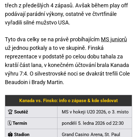
třech z předešlých 4 zápasů. Avšak během play off
podávají parádní výkony, ostatně ve čtvrtfinále
vyřadili silné mužstvo USA.
Tyto dva celky se na právě probíhajícím
MS juniorů
už jednou potkaly a to ve skupině. Finská
reprezentace v podstatě po celou dobu tahala za
kratší část lana, v konečném účtování brala Kanada
výhru 7:4. O silvestrovské noci se dvakrát trefili Cole
Beaudoin i Brady Martin.
Kanada vs. Finsko: info o zápase & kde sledovat
🏆
Soutěž
MS v hokeji U20 2026, o 3. místo
🗓️
Termín
pondělí 5. ledna 2026 od 22:30
🏟️
Stadion
Grand Casino Arena, St. Paul