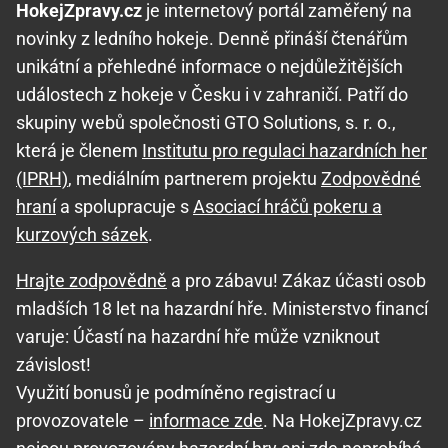
HokejZpravy.cz
je internetový portál zaměřený na
novinky z ledního hokeje. Denně přináší čtenářům
unikátní a přehledné informace o nejdůležitějších
událostech z hokeje v Česku i v zahraničí. Patří do
skupiny webů společnosti GTO Solutions, s. r. o.,
která je členem
Institutu pro regulaci hazardních her
(IPRH)
, mediálním partnerem projektu
Zodpovědné
hraní
a spolupracuje s
Asociací hráčů pokeru a
kurzových sázek
.
Hrajte zodpovědně
a pro zábavu! Zákaz účasti osob
mladších 18 let na hazardní hře. Ministerstvo financí
varuje: Účastí na hazardní hře může vzniknout
závislost!
Využití bonusů je podmíněno registrací u
provozovatele –
informace zde
. Na HokejZpravy.cz