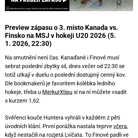
Preview zápasu o 3. místo Kanada vs.
Finsko na MSJ v hokeji U20 2026 (5.
1. 2026, 22:30)
Na smutnění není čas. Kanaďané i Finové musí
sebrat poslední zbytky sil, dnes večer od 22:30 se
totiž utkají v duelu o poslední dostupný cenný kov.
Dle bookmakerů je favoritem kolébka ledního
hokeje, třeba u
MerkurXtipu
si na ní můžete vsadit
s kurzem 1,62.
Svěřenci kouče Huntera vyhráli v každém z pěti
úvodních klání. První porážka nastala teprve
včera
,
když nestačili na rozjetá Lvíčata. To Finové padli ve