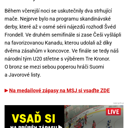
Během včerejší noci se uskutečnily dva strhující
mače. Nejprve bylo na programu skandinávské
derby, které až v osmé sérii nájezdů rozhodl Švéd
Frondell. Ve druhém semifinále si zase Češi vyšlápli
na favorizovanou Kanadu, kterou udolali až díky
dvěma zásahům v koncovce. Ve finále se tedy náš
národní tým U20 střetne s výběrem Tre Kronor.
O bronz se mezi sebou poperou hráči Suomi
a Javorové listy.
Na medailové zápasy na MSJ si vsaďte ZDE