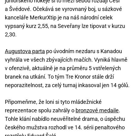
juniorského hokeje si to mezi sebou rozdají Češi
a Švédové. Očekává se vyrovnaný boj, u sázkové
kanceláře MerkurXtip je na náš národní celek
vypsaný kurz 2,55, na Seveřany lze tipovat v kurzu
2,30.
Augustova parta
po úvodním nezdaru s Kanadou
vyhrála ve všech zbývajících mačích. Vyniká hlavně
v ofenzivě, aktuálně je na průměru 5 vstřelených
branek na utkání. To tým Tre Kronor stále drží
neporazitelnost, za celý turnaj inkasoval jen 14 gólů.
Připomeňme, že loni si tyto mládežnické
reprezentace spolu zahrály o
bronzové medaile
.
Tohle klání nabídlo neuvěřitelné drama, o úspěchu
českého mužstva rozhodl ve 14. sérii penaltového
rozstřelu Eduard Šalé.