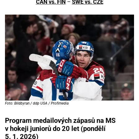
CAN vs. FIN
–
SWE vs. CZE
Foto: Bildbyran / ddp USA / Profimedia
Program medailových zápasů na MS
v hokeji juniorů do 20 let (pondělí
5. 1. 2026)