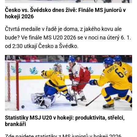
Česko vs. Švédsko dnes živě: Finále MS juniorů v
hokeji 2026
Čtvrtá medaile v řadě je doma, z jakého kovu ale
bude? Ve finále MS U20 2026 se v noci na úterý 6. 1.
od 2:30 utkají Česko a Švédko.
Statistiky MSJ U20 v hokeji: produktivita, střelci,
brankáři
Zde najdete statistiky z MS juniorů v hokeji 2026.