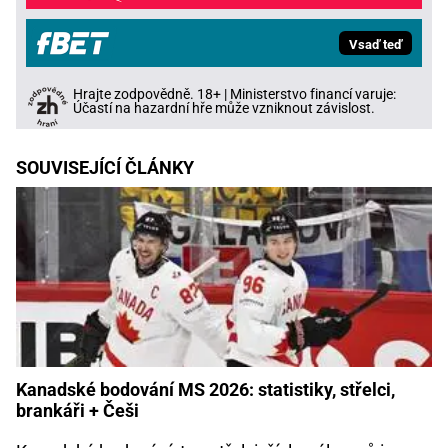
Vsaď teď
Hrajte zodpovědně. 18+ | Ministerstvo financí varuje:
Účastí na hazardní hře může vzniknout závislost.
SOUVISEJÍCÍ ČLÁNKY
Kanadské bodování MS 2026: statistiky, střelci,
brankáři + Češi