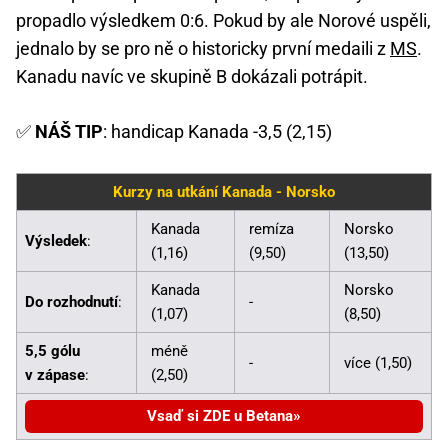
propadlo výsledkem 0:6. Pokud by ale Norové uspěli,
jednalo by se pro ně o historicky první medaili z
MS
.
Kanadu navíc ve skupině B dokázali potrápit.
✅
NÁŠ TIP
: handicap Kanada -3,5 (2,15)
Kurzy na utkání Kanada - Norsko
Kanada
remíza
Norsko
Výsledek
:
(1,16)
(9,50)
(13,50)
Kanada
Norsko
Do rozhodnutí
:
-
(1,07)
(8,50)
5,5 gólu
méně
-
více (1,50)
v zápase
:
(2,50)
Vsaď si ZDE u Betana