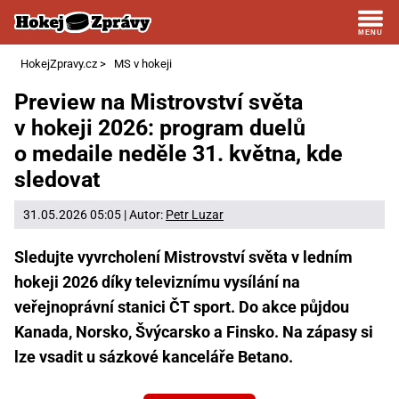
HokejZpravy.cz
>
MS v hokeji
Preview na Mistrovství světa
v hokeji 2026: program duelů
o medaile neděle 31. května, kde
sledovat
31.05.2026 05:05 | Autor:
Petr Luzar
Sledujte vyvrcholení Mistrovství světa v ledním
hokeji 2026 díky televiznímu vysílání na
veřejnoprávní stanici ČT sport. Do akce půjdou
Kanada, Norsko, Švýcarsko a Finsko. Na zápasy si
lze vsadit u sázkové kanceláře Betano.