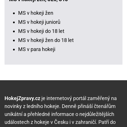
MS v hokeji žen
MS v hokeji juniorů
MS v hokeji do 18 let
MS v hokeji žen do 18 let
MS v para hokeji
HokejZpravy.cz
je internetový portál zaměřený na
novinky z ledního hokeje. Denně přináší čtenářům
unikátní a přehledné informace o nejdůležitějších
událostech z hokeje v Česku i v zahraničí. Patří do