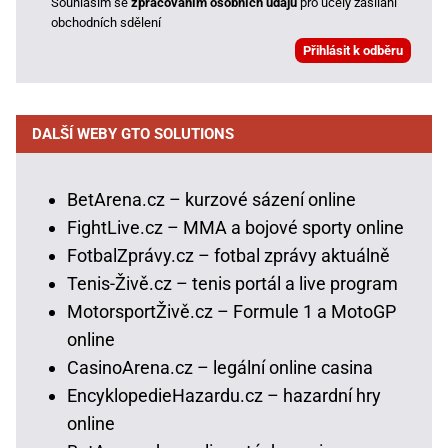
Souhlasím se
zpracováním osobních údajů
pro účely zasílání
obchodních sdělení
DALŠÍ WEBY GTO SOLUTIONS
BetArena.cz – kurzové sázení online
FightLive.cz – MMA a bojové sporty online
FotbalZprávy.cz – fotbal zprávy aktuálně
Tenis-Živě.cz – tenis portál a live program
MotorsportŽivě.cz – Formule 1 a MotoGP
online
CasinoArena.cz – legální online casina
EncyklopedieHazardu.cz – hazardní hry
online