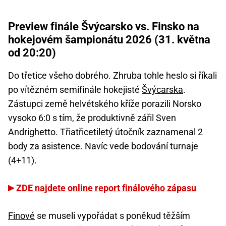
Preview finále Švýcarsko vs. Finsko na
hokejovém šampionátu 2026 (31. května
od 20:20)
Do třetice všeho dobrého. Zhruba tohle heslo si říkali
po vítězném semifinále hokejisté
Švýcarska
.
Zástupci země helvétského kříže porazili Norsko
vysoko 6:0 s tím, že produktivně zářil Sven
Andrighetto. Třiatřicetiletý útočník zaznamenal 2
body za asistence. Navíc vede bodování turnaje
(4+11).
ZDE najdete online report finálového zápasu
Finové
se museli vypořádat s poněkud těžším