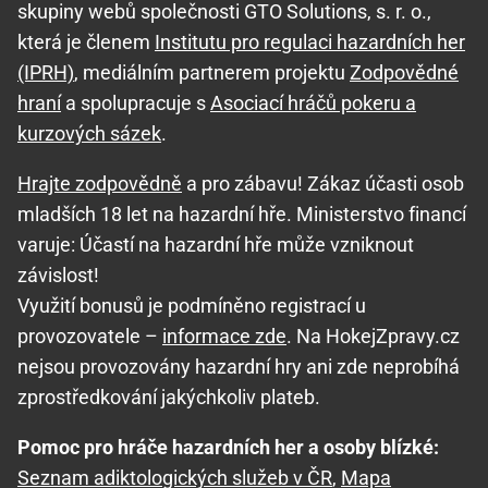
skupiny webů společnosti GTO Solutions, s. r. o.,
která je členem
Institutu pro regulaci hazardních her
(IPRH)
, mediálním partnerem projektu
Zodpovědné
hraní
a spolupracuje s
Asociací hráčů pokeru a
kurzových sázek
.
Hrajte zodpovědně
a pro zábavu! Zákaz účasti osob
mladších 18 let na hazardní hře. Ministerstvo financí
varuje: Účastí na hazardní hře může vzniknout
závislost!
Využití bonusů je podmíněno registrací u
provozovatele –
informace zde
. Na HokejZpravy.cz
nejsou provozovány hazardní hry ani zde neprobíhá
zprostředkování jakýchkoliv plateb.
Pomoc pro hráče hazardních her a osoby blízké:
Seznam adiktologických služeb v ČR
,
Mapa