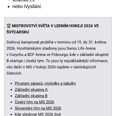
nebo iVysílání.
🏆
MISTROVSTVÍ SVĚTA V LEDNÍM HOKEJI 2026 VE
ŠVÝCARSKU
Světový šampionát probíhá v termínu od 15. do 31. května
2026. Hostitelskými stadiony jsou Swiss Life Arena
v Curychu a BCF Arena ve Fribourgu, kde v základní skupině
B startuje i český tým. To jsou ty nejzákladnější informace,
vše další o MS v hokeji 2026 najdete v následujících
článcích.
Program zápasů, výsledky a tabulky
Základní skupina A
Základní skupina B
Český tým na MS 2026
Slovenský tým na MS 2026
Kde sledovat MS 2026 živě