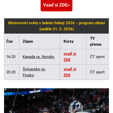
Vsaď si ZDE
Mistrovství světa v ledním hokeji 2026 – program utkání
(neděle 31. 5. 2026)
TV
Čas
Zápas
Kurzy
přenos
vsaď si
16:20
Kanada vs. Norsko
ČT sport
ZDE
Švýcarsko vs.
vsaď si
20:20
ČT sport
Finsko
ZDE