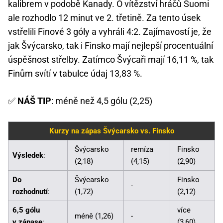
kalibrem v podobě Kanady. O vítězství hráčů Suomi
ale rozhodlo 12 minut ve 2. třetině. Za tento úsek
vstřelili Finové 3 góly a vyhráli 4:2. Zajímavostí je, že
jak Švýcarsko, tak i Finsko mají nejlepší procentuální
úspěšnost střelby. Zatímco Švýcaři mají 16,11 %, tak
Finům svítí v tabulce údaj 13,83 %.
✅
NÁŠ TIP
: méně než 4,5 gólu (2,25)
Kurzy na zápas Švýcarsko vs. Finsko
Švýcarsko
remíza
Finsko
Výsledek
:
(2,18)
(4,15)
(2,90)
Do
Švýcarsko
Finsko
-
rozhodnutí
:
(1,72)
(2,12)
6,5 gólu
více
méně (1,26)
-
v zápase
:
(3,60)