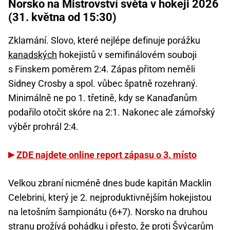
Norsko na Mistrovství světa v hokeji 2026
(31. května od 15:30)
Zklamání. Slovo, které nejlépe definuje porážku
kanadských
hokejistů v semifinálovém souboji
s Finskem poměrem 2:4. Zápas přitom neměli
Sidney Crosby a spol. vůbec špatně rozehraný.
Minimálně ne po 1. třetině, kdy se Kanaďanům
podařilo otočit skóre na 2:1. Nakonec ale zámořský
výběr prohrál 2:4.
ZDE najdete online report zápasu o 3. místo
Velkou zbraní nicméně dnes bude kapitán Macklin
Celebrini, který je 2. nejproduktivnějším hokejistou
na letošním šampionátu (6+7). Norsko na druhou
stranu prožívá pohádku i přesto, že proti Švýcarům