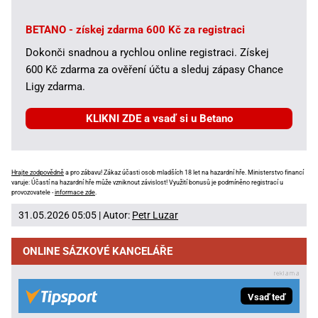
BETANO - získej zdarma 600 Kč za registraci
Dokonči snadnou a rychlou online registraci. Získej
600 Kč zdarma za ověření účtu a sleduj zápasy Chance
Ligy zdarma.
KLIKNI ZDE a vsaď si u Betano
Hrajte zodpovědně
a pro zábavu! Zákaz účasti osob mladších 18 let na hazardní hře. Ministerstvo financí
varuje: Účastí na hazardní hře může vzniknout závislost! Využití bonusů je podmíněno registrací u
provozovatele -
informace zde
.
31.05.2026 05:05 | Autor:
Petr Luzar
ONLINE SÁZKOVÉ KANCELÁŘE
Vsaď teď