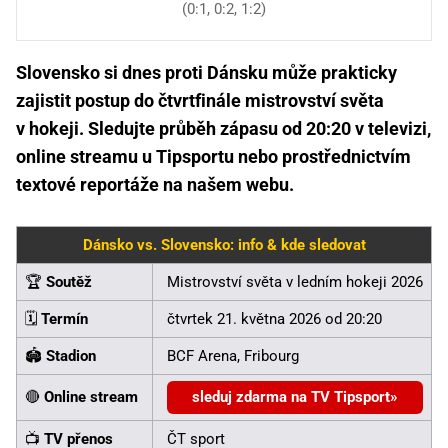
(0:1, 0:2, 1:2)
Slovensko si dnes proti Dánsku může prakticky
zajistit postup do čtvrtfinále mistrovství světa
v hokeji. Sledujte průběh zápasu od 20:20 v televizi,
online streamu u Tipsportu nebo prostřednictvím
textové reportáže na našem webu.
Dánsko vs. Slovensko: info & kde sledovat
🏆
Soutěž
Mistrovství světa v ledním hokeji 2026
🗓️
Termín
čtvrtek 21. května 2026 od 20:20
🏟️
Stadion
BCF Arena, Fribourg
🔴
Online stream
sleduj zdarma na TV Tipsport
📺
TV přenos
ČT sport