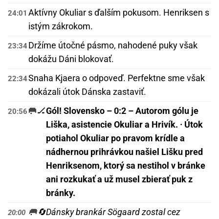
Aktívny Okuliar s ďalším pokusom. Henriksen s
24:01
istým zákrokom.
Držíme útočné pásmo, nahodené puky však
23:34
dokážu Dáni blokovať.
Snaha Kjaera o odpoveď. Perfektne sme však
22:34
dokázali útok Dánska zastaviť.
🥅🏒
Gól! Slovensko – 0:2 – Autorom gólu je
20:56
Liška, asistencie Okuliar a Hrivík. · Útok
potiahol Okuliar po pravom krídle a
nádhernou prihrávkou našiel Lišku pred
Henriksenom, ktorý sa nestihol v bránke
ani rozkukať a už musel zbierať puk z
bránky.
🥅🔄
Dánsky brankár Sögaard zostal cez
20:00