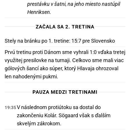
prestávku v šatni, na jeho miesto nastúpil
Henriksen.
ZAČALA SA 2. TRETINA
Stely na bránku po 1. tretine: 15:7 pre Slovensko
Prvú tretinu proti Dánom sme vyhrali 1:0 vďaka tretej
využitej presilovke na turnaji. Celkovo sme mali viac
gólových šancí ako súper, ktorý Hlavaja ohrozoval
len nahodenými pukmi.
PAUZA MEDZI TRETINAMI
V následnom protiútoku sa dostal do
19:35
zakončeniu Kolár. Sögaard však s ďalším
skvelým zákrokom.