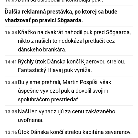
Ďalšia reklamná prestávka, po ktorej sa bude
vhadzovať po pravici Sögaarda.
Kňažko na dvakrát nahodil puk pred Sögaarda,
15:38
nikto z našich to nedokázal pretlačiť cez
dánskeho brankára.
Rýchly útok Dánska končí Kjaerovou strelou.
14:41
Fantastický Hlavaj puk vyráža.
Buly sme prehrali, Martin Pospíšil však
13:44
úspešne vyviezol puk a dovolil svojim
spoluhráčom prestriedať.
Naši len vyhadzujú za cenu zakázaného
13:38
uvoľnenia.
Útok Dánska končí strelou kapitána severanov.
13:16