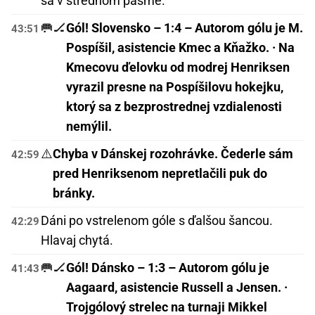
sa v strednom pásme.
🥅🏒
Gól! Slovensko – 1:4 – Autorom gólu je M.
43:51
Pospíšil, asistencie Kmec a Kňažko. · Na
Kmecovu ďelovku od modrej Henriksen
vyrazil presne na Pospíšilovu hokejku,
ktorý sa z bezprostrednej vzdialenosti
nemýlil.
⚠️
Chyba v Dánskej rozohrávke. Čederle sám
42:59
pred Henriksenom nepretlačili puk do
bránky.
Dáni po vstrelenom góle s ďalšou šancou.
42:29
Hlavaj chytá.
🥅🏒
Gól! Dánsko – 1:3 – Autorom gólu je
41:43
Aagaard, asistencie Russell a Jensen. ·
Trojgólový strelec na turnaji Mikkel