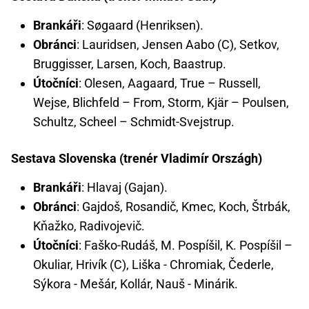
Brankáři
: Søgaard (Henriksen).
Obránci
: Lauridsen, Jensen Aabo (C), Setkov,
Bruggisser, Larsen, Koch, Baastrup.
Útočníci
: Olesen, Aagaard, True – Russell,
Wejse, Blichfeld – From, Storm, Kjär – Poulsen,
Schultz, Scheel – Schmidt-Svejstrup.
Sestava Slovenska (trenér Vladimír Országh)
Brankáři
: Hlavaj (Gajan).
Obránci
: Gajdoš, Rosandič, Kmec, Koch, Štrbák,
Kňažko, Radivojevič.
Útočníci
: Faško-Rudáš, M. Pospíšil, K. Pospíšil –
Okuliar, Hrivík (C), Liška - Chromiak, Čederle,
Sýkora - Mešár, Kollár, Nauš - Minárik.