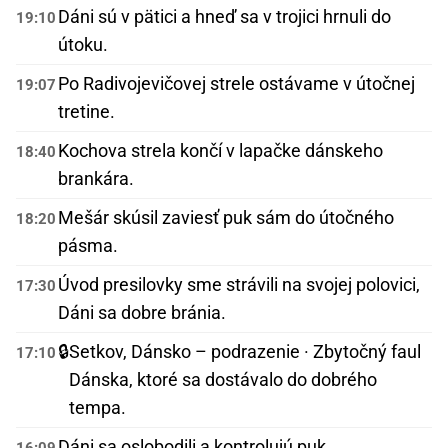
Dáni sú v pätici a hneď sa v trojici hrnuli do
19:10
útoku.
Po Radivojevičovej strele ostávame v útočnej
19:07
tretine.
Kochova strela končí v lapačke dánskeho
18:40
brankára.
Mešár skúsil zaviesť puk sám do útočného
18:20
pásma.
Úvod presilovky sme strávili na svojej polovici,
17:30
Dáni sa dobre bránia.
🔒
Setkov, Dánsko – podrazenie · Zbytočný faul
17:10
Dánska, ktoré sa dostávalo do dobrého
tempa.
Dáni sa oslobodili a kontrolujú puk .
16:09