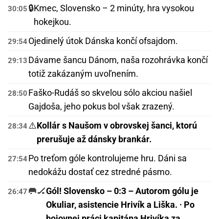
🔒
Kmec, Slovensko – 2 minúty, hra vysokou
30:05
hokejkou.
Ojedinelý útok Dánska končí ofsajdom.
29:54
Dávame šancu Dánom, naša rozohrávka končí
29:13
totiž zakázaným uvoľnením.
Faško-Rudáš so skvelou sólo akciou našiel
28:50
Gajdoša, jeho pokus bol však zrazený.
⚠️
Kollár s Naušom v obrovskej šanci, ktorú
28:34
prerušuje až dánsky brankár.
Po treťom góle kontrolujeme hru. Dáni sa
27:54
nedokážu dostať cez stredné pásmo.
🥅🏒
Gól! Slovensko – 0:3 – Autorom gólu je
26:47
Okuliar, asistencie Hrivík a Liška. · Po
bojovnej práci kapitána Hrivíka za