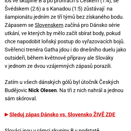
los ve skupině B a po prohrách s Českem (1:4), se
Švédskem (2:6) a s Kanadou (1:5) zůstávají na
šampionátu jedním ze tří týmů bez získaného bodu.
Zápasem se
Slovenskem
začíná pro Dánsko série
utkání, ve kterých by mělo začít sbírat body, pokud
chce napodobit loňský postup do vyřazovacích bojů.
Svěřenci trenéra Gatha jdou i do dnešního duelu jako
outsideři, během květnové přípravy ale Slováky
v jednom ze dvou vzájemných zápasů porazili.
Zatím u všech dánských gólů byl útočník Českých
Budějovic
Nick Olesen
. Na tři z nich nahrál a jednou
sám skóroval.
Sleduj zápas Dánsko vs. Slovensko ŽIVĚ ZDE
Slováci jsou v rámci
skupiny B
v podstatě