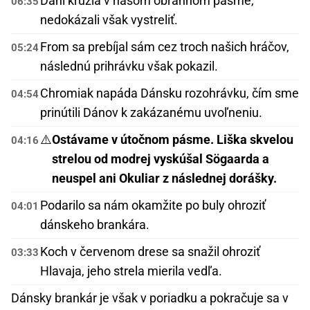
Dáni krúžia v našom obrannom pásme,
06:35
nedokázali však vystreliť.
From sa prebíjal sám cez troch našich hráčov,
05:24
následnú prihrávku však pokazil.
Chromiak napáda Dánsku rozohrávku, čím sme
04:54
prinútili Dánov k zakázanému uvoľneniu.
⚠️
Ostávame v útočnom pásme. Liška skvelou
04:16
strelou od modrej vyskúšal Sögaarda a
neuspel ani Okuliar z následnej dorášky.
Podarilo sa nám okamžite po buly ohroziť
04:01
dánskeho brankára.
Koch v červenom drese sa snažil ohroziť
03:33
Hlavaja, jeho strela mierila vedľa.
Dánsky brankár je však v poriadku a pokračuje sa v