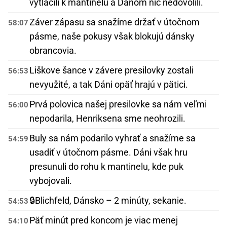
vytlačili k mantinelu a Dánom nič nedovolili.
Záver zápasu sa snažíme držať v útočnom
58:07
pásme, naše pokusy však blokujú dánsky
obrancovia.
Liškove šance v závere presilovky zostali
56:53
nevyužité, a tak Dáni opäť hrajú v pätici.
Prvá polovica našej presilovke sa nám veľmi
56:00
nepodarila, Henriksena sme neohrozili.
Buly sa nám podarilo vyhrať a snažíme sa
54:59
usadiť v útočnom pásme. Dáni však hru
presunuli do rohu k mantinelu, kde puk
vybojovali.
🔒
Blichfeld, Dánsko – 2 minúty, sekanie.
54:53
Päť minút pred koncom je viac menej
54:10