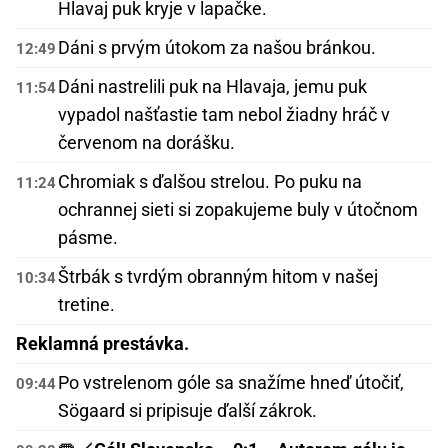
Hlavaj puk kryje v lapačke.
Dáni s prvým útokom za našou bránkou.
12:49
Dáni nastrelili puk na Hlavaja, jemu puk
11:54
vypadol našťastie tam nebol žiadny hráč v
červenom na dorášku.
Chromiak s ďalšou strelou. Po puku na
11:24
ochrannej sieti si zopakujeme buly v útočnom
pásme.
Štrbák s tvrdým obranným hitom v našej
10:34
tretine.
Reklamná prestávka.
Po vstrelenom góle sa snažíme hneď útočiť,
09:44
Sögaard si pripisuje ďalší zákrok.