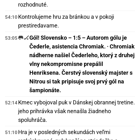
rozhodnuté.
Kontrolujeme hru za bránkou a v pokoji
54:10
prestiredavame.
🥅🏒
Gól! Slovensko – 1:5 – Autorom gólu je
53:05
Čederle, asistencia Chromiak. · Chromiak
nádherne našiel Čederleho, ktorý z druhej
vlny nekompromisne prepálil
Henriksena. Čerstvý slovenský majster s
Nitrou si tak pripisuje svoj prvý gól na
šampionáte.
Kmec vybojoval puk v Dánskej obrannej tretine.
52:14
jeho prihrávka však nenašla žiadneho
spoluhráča.
Hra je v posledných sekundách veľmi
51:10