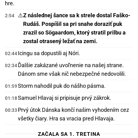
hre.
⚠️
Z následnej šance sa k strele dostal Faško-
2:54
Rudáš. Pospíšil sa pri snahe doraziť puk
zrazil so Sögaardom, ktorý stratil prilbu a
zostal otrasený ležať na zemi.
Icingu sa dopustili aj Nóri.
02:44
Ďalšie zakázané uvoľnenie na našej strane.
02:34
Dánom sme však nič nebezpečné nedovolili.
Storm nahodil puk do nášho pásma.
01:59
Samuel Hlavaj si pripisuje prvý zákrok.
01:18
Prvý útok Dánska končí našim vyhodením cez
00:33
všetky čiary. Hra sa vracia pred Hlavaja.
ZAČALA SA 1. TRETINA