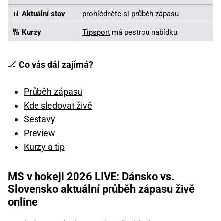
📊
Aktuální stav
prohlédněte si
průběh zápasu
🔢
Kurzy
Tipsport
má pestrou nabídku
🏒
Co vás dál zajímá?
Průběh zápasu
Kde sledovat živě
Sestavy
Preview
Kurzy a tip
MS v hokeji 2026 LIVE: Dánsko vs.
Slovensko aktuální průběh zápasu živě
online