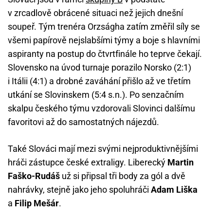
v zrcadlově obrácené situaci než jejich dnešní
soupeř. Tým trenéra Orzságha zatím změřil síly se
všemi papírově nejslabšími týmy a boje s hlavními
aspiranty na postup do čtvrtfinále ho teprve čekají.
Slovensko na úvod turnaje porazilo Norsko (2:1)
i Itálii (4:1) a drobné zaváhání přišlo až ve třetím
utkání se Slovinskem (5:4 s.n.). Po senzačním
skalpu českého týmu vzdorovali Slovinci dalšímu
favoritovi až do samostatných nájezdů.
Také Slováci mají mezi svými nejproduktivnějšími
hráči zástupce české extraligy. Liberecký
Martin
Faško-Rudáš
už si připsal tři body za gól a dvě
nahrávky, stejně jako jeho spoluhráči
Adam Liška
a
Filip Mešár
.