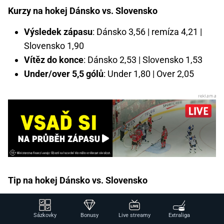
Kurzy na hokej Dánsko vs. Slovensko
Výsledek zápasu
: Dánsko 3,56 | remíza 4,21 |
Slovensko 1,90
Vítěz do konce
: Dánsko 2,53 | Slovensko 1,53
Under/over 5,5 gólů
: Under 1,80 | Over 2,05
Tip na hokej Dánsko vs. Slovensko
Nick Olesen prožívá další vydařený turnaj
v reprezentačním dresu, když ve všech dosavadních
Sázkovky
Bonusy
Live streamy
Extraliga