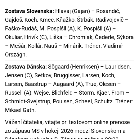
Zostava Slovenska:
Hlavaj (Gajan) – Rosandič,
Gajdoš, Koch, Kmec, Kňažko, Štrbák, Radivojevič –
Faško-Rudáš, M. Pospíšil (A), K. Pospíšil (A) –
Okuliar, Hrivík (C), Liška – Chromiak, Čederle, Sýkora
– Mešár, Kollár, Nauš – Minárik. Tréner: Vladimír
Országh.
Zostava Dánska:
Sögaard (Henriksen) – Lauridsen,
Jensen (C), Setkov, Bruggisser, Larsen, Koch,
Larsen, Baastrup – Aagaard (A), True, Olesen –
Russell (A), Wejse, Blichfeld – Storm, Kjaer, From –
Schmidt-Svejstrup, Poulsen, Scheel, Schultz. Tréner:
Mikael Gath.
Vážení čitatelia, vitajte pri textovom online prenose
zo zápasu MS v hokeji 2026 medzi Slovenskom a