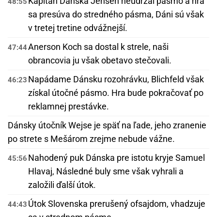
Kapitán Dánska Jensen neudržal pásmo a hra
48:55
sa presúva do stredného pásma, Dáni sú však
v tretej tretine odvážnejší.
Anerson Koch sa dostal k strele, naši
47:44
obrancovia ju však obetavo stečovali.
Napádame Dánsku rozohrávku, Blichfeld však
46:23
získal útočné pásmo. Hra bude pokračovať po
reklamnej prestávke.
Dánsky útočník Wejse je späť na ľade, jeho zranenie
po strete s Mešárom zrejme nebude vážne.
Nahodený puk Dánska pre istotu kryje Samuel
45:56
Hlavaj, Následné buly sme však vyhrali a
založili ďalší útok.
Útok Slovenska prerušený ofsajdom, vhadzuje
44:43