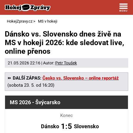
HokejZpravy.cz
>
MS v hokeji
Dánsko vs. Slovensko dnes živě na
MS v hokeji 2026: kde sledovat live,
online přenos
21.05.2026 22:16 | Autor:
Petr Toušek
⏩
DALŠÍ ZÁPAS:
Česko vs. Slovensko – online reportáž
(sobota 23. 5. od 16:20)
MS 2026 - Švýcarsko
Konec
1:5
Dánsko
Slovensko