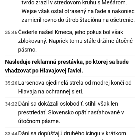
tvrdo zrazil v stredovom kruhu s Mešárom.
Wejse však ostal otrasený na ľade a nakoniec
zamieril rovno do útrob štadióna na ošetrenie.
Čederle našiel Kmeca, jeho pokus bol však
35:46
zblokovaný. Napriek tomu stále držíme útočné
pásmo.
Nasleduje reklamná prestávka, po ktorej sa bude
vhadzovať po Hlavajovej ľavici.
Larsenova ojedinelá strela od modrej končí od
35:26
Hlavaja na ochrannej sieti.
Dáni sa dokázali oslobodiť, stihli však len
34:22
prestriedať. Slovensko opäť nasťahované v
útočnom pásme.
Dáni sa dopúšťajú druhého icingu v krátkom
33:44