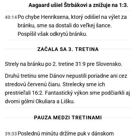
Aagaard ušiel Štrbákovi a znižuje na 1:3.
Po chybe Henriksena, ktorý odišiel na výlet za
40:14
bránku, sme sa dostali do veľkej šance.
Pospíšil však odkrytú bránku.
ZAČALA SA 3. TRETINA
Strely na bránku po 2. tretine 31:9 pre Slovensko.
Druhú tretinu sme Dánov nepustili poriadne ani cez
stredovú červenú čiaru. Strelecky sme ich
prestrieľali 16:2. Fantastický výkon sme podčiarkli aj
dvomi gólmi Okuliara a Lišku.
PAUZA MEDZI TRETINAMI
Poslednú minútu držíme puk v dánskom
39:33