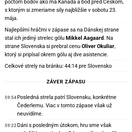
počtom bodov ako má Kanada a bod pred Českom,
s ktorým si zmeriame sily najbližšie v sobotu 23.
mája.
Najlepšími hráčmi v zápase sa na Dánskej strane
stal ich jediný strelec gólu
Mikkel Aagaard
. Na
strane Slovenska si prebral cenu
Oliver Okuliar
,
ktorý si pripísal okrem gólu aj dve asistencie.
Celkové strely na bránku: 44:14 pre Slovensko
ZÁVER ZÁPASU
Posledná strela patrí Slovensku, konkrétne
59:54
Čederlemu. Viac v tomto zápase však už
neuvidíme.
Dáni s posledným útokom, hru sme však
59:22