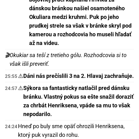
dánskou bránkou našiel osamoteného
Okuliara medzi kruhmi. Puk po jeho
prudkej strele sa však v bránke skryl pod
kamerou a rozhodcovia ho museli hľadať
až na videu.
🎬
Okukiar sa teší z tretieho gólu. Rozhodcovia si to
však išli preveriť.
⚠️
Dáni nás prečíslili 3 na 2. Hlavaj zachraňuje.
25:55
⚠️
Sýkora sa fantasticky natlačil pred dánsku
24:57
bránku. Vlastný pokus sa ešte snažil doraziť
za chrbát Henriksena, vpáde sa mu to však
nepodarilo.
Hneď po buly sme opäť ohrozili Henriksena,
24:24
ktorý puk vyrazil do rohu.