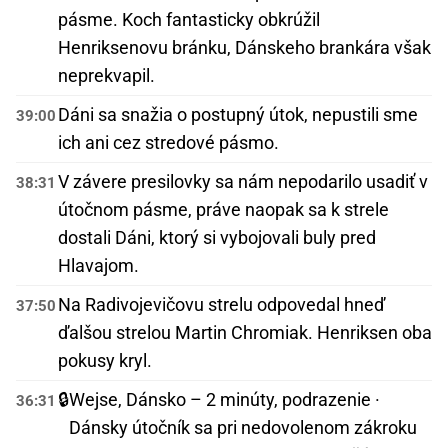
pásme. Koch fantasticky obkrúžil
Henriksenovu bránku, Dánskeho brankára však
neprekvapil.
Dáni sa snažia o postupný útok, nepustili sme
39:00
ich ani cez stredové pásmo.
V závere presilovky sa nám nepodarilo usadiť v
38:31
útočnom pásme, práve naopak sa k strele
dostali Dáni, ktorý si vybojovali buly pred
Hlavajom.
Na Radivojevičovu strelu odpovedal hneď
37:50
ďalšou strelou Martin Chromiak. Henriksen oba
pokusy kryl.
🔒
Wejse, Dánsko – 2 minúty, podrazenie ·
36:31
Dánsky útočník sa pri nedovolenom zákroku