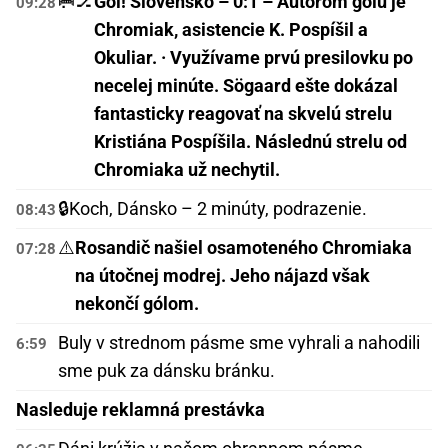
🥅🏒
Gól! Slovensko – 0:1 – Autorom gólu je
09:28
Chromiak, asistencie K. Pospíšil a
Okuliar. · Využívame prvú presilovku po
necelej minúte. Sögaard ešte dokázal
fantasticky reagovať na skvelú strelu
Kristiána Pospíšila. Následnú strelu od
Chromiaka už nechytil.
🔒
Koch, Dánsko – 2 minúty, podrazenie.
08:43
⚠️
Rosandič našiel osamoteného Chromiaka
07:28
na útočnej modrej. Jeho nájazd však
nekončí gólom.
Buly v strednom pásme sme vyhrali a nahodili
6:59
sme puk za dánsku bránku.
Nasleduje reklamná prestávka