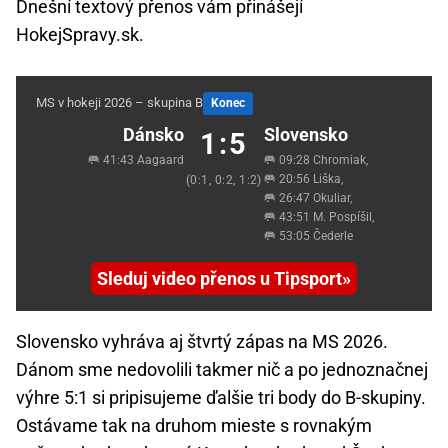
Dnešní textový přenos vám přinášejí
HokejSpravy.sk.
MS v hokeji 2026 – skupina B
Konec
Dánsko
Slovensko
1:5
🥅 41:43 Aagaard
🥅 09:28 Chromiak,
🥅 20:56 Liška,
(0:1, 0:2, 1:2)
🥅 26:47 Okuliar,
🥅 43:51 M. Pospíšil,
🥅 53:05 Čederle
Sleduj video přenos u Tipsport
Slovensko vyhráva aj štvrtý zápas na MS 2026.
Dánom sme nedovolili takmer nič a po jednoznačnej
výhre 5:1 si pripisujeme ďalšie tri body do B-skupiny.
Ostávame tak na druhom mieste s rovnakým