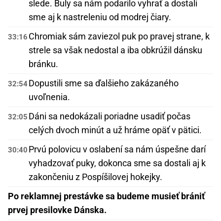
slede. Buly sa nám podarilo vyhrať a dostali
sme aj k nastreleniu od modrej čiary.
Chromiak sám zaviezol puk po pravej strane, k
33:16
strele sa však nedostal a iba obkrúžil dánsku
bránku.
Dopustili sme sa ďalšieho zakázaného
32:54
uvoľnenia.
Dáni sa nedokázali poriadne usadiť počas
32:05
celých dvoch minút a už hráme opäť v pätici.
Prvú polovicu v oslabení sa nám úspešne darí
30:40
vyhadzovať puky, dokonca sme sa dostali aj k
zakončeniu z Pospíšilovej hokejky.
Po reklamnej prestávke sa budeme musieť brániť
prvej presilovke Dánska.