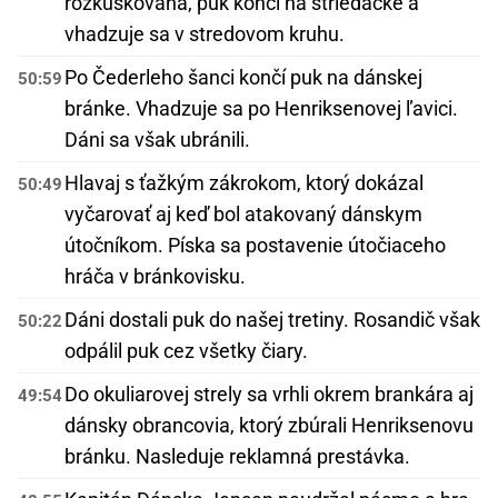
rozkúskovaná, puk končí na striedačke a
vhadzuje sa v stredovom kruhu.
Po Čederleho šanci končí puk na dánskej
50:59
bránke. Vhadzuje sa po Henriksenovej ľavici.
Dáni sa však ubránili.
Hlavaj s ťažkým zákrokom, ktorý dokázal
50:49
vyčarovať aj keď bol atakovaný dánskym
útočníkom. Píska sa postavenie útočiaceho
hráča v bránkovisku.
Dáni dostali puk do našej tretiny. Rosandič však
50:22
odpálil puk cez všetky čiary.
Do okuliarovej strely sa vrhli okrem brankára aj
49:54
dánsky obrancovia, ktorý zbúrali Henriksenovu
bránku. Nasleduje reklamná prestávka.