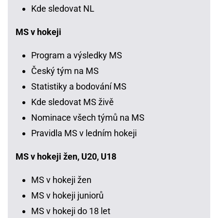
Kde sledovat NL
MS v hokeji
Program a výsledky MS
Český tým na MS
Statistiky a bodování MS
Kde sledovat MS živě
Nominace všech týmů na MS
Pravidla MS v ledním hokeji
MS v hokeji žen, U20, U18
MS v hokeji žen
MS v hokeji juniorů
MS v hokeji do 18 let