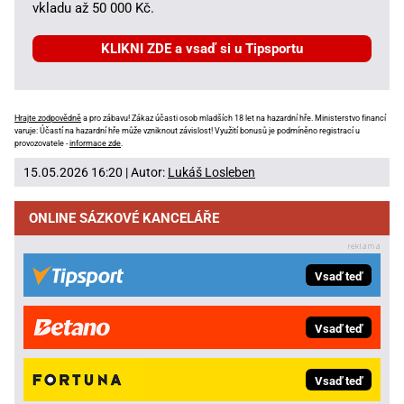
vkladu až 50 000 Kč.
KLIKNI ZDE a vsaď si u Tipsportu
Hrajte zodpovědně
a pro zábavu! Zákaz účasti osob mladších 18 let na hazardní hře. Ministerstvo financí
varuje: Účastí na hazardní hře může vzniknout závislost! Využití bonusů je podmíněno registrací u
provozovatele -
informace zde
.
15.05.2026 16:20 | Autor:
Lukáš Losleben
ONLINE SÁZKOVÉ KANCELÁŘE
Vsaď teď
Vsaď teď
Vsaď teď