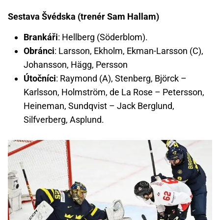
Sestava Švédska (trenér Sam Hallam)
Brankáři
: Hellberg (Söderblom).
Obránci
: Larsson, Ekholm, Ekman-Larsson (C),
Johansson, Hägg, Persson
Útočníci
: Raymond (A), Stenberg, Björck –
Karlsson, Holmström, de La Rose – Petersson,
Heineman, Sundqvist – Jack Berglund,
Silfverberg, Asplund.