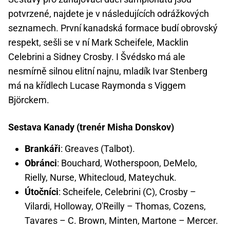
potvrzené, najdete je v následujících odrážkových
seznamech. První kanadská formace budí obrovský
respekt, sešli se v ní Mark Scheifele, Macklin
Celebrini a Sidney Crosby. I Švédsko má ale
nesmírně silnou elitní najnu, mladík Ivar Stenberg
má na křídlech Lucase Raymonda s Viggem
Björckem.
Sestava Kanady (trenér Misha Donskov)
Brankáři
: Greaves (Talbot).
Obránci
: Bouchard, Wotherspoon, DeMelo,
Rielly, Nurse, Whitecloud, Mateychuk.
Útočníci
: Scheifele, Celebrini (C), Crosby –
Vilardi, Holloway, O'Reilly – Thomas, Cozens,
Tavares – C. Brown, Minten, Martone – Mercer.