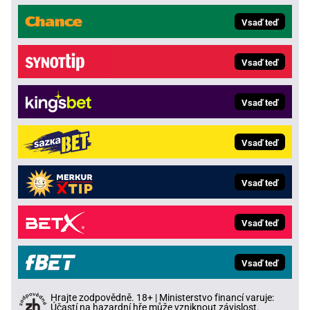
Vsaď teď
Vsaď teď
Vsaď teď
Vsaď teď
Vsaď teď
Vsaď teď
Vsaď teď
Hrajte zodpovědně. 18+ | Ministerstvo financí varuje:
Účastí na hazardní hře může vzniknout závislost.