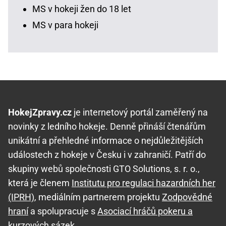
MS v hokeji žen do 18 let
MS v para hokeji
HokejZpravy.cz
je internetový portál zaměřený na
novinky z ledního hokeje. Denně přináší čtenářům
unikátní a přehledné informace o nejdůležitějších
událostech z hokeje v Česku i v zahraničí. Patří do
skupiny webů společnosti GTO Solutions, s. r. o.,
která je členem
Institutu pro regulaci hazardních her
(IPRH)
, mediálním partnerem projektu
Zodpovědné
hraní
a spolupracuje s
Asociací hráčů pokeru a
kurzových sázek
.