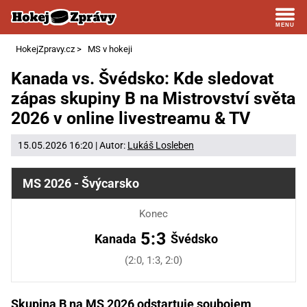
HokejZpravy.cz
>
MS v hokeji
Kanada vs. Švédsko: Kde sledovat
zápas skupiny B na Mistrovství světa
2026 v online livestreamu & TV
15.05.2026 16:20 | Autor:
Lukáš Losleben
MS 2026 - Švýcarsko
Konec
5:3
Kanada
Švédsko
(2:0, 1:3, 2:0)
Skupina B na MS 2026 odstartuje soubojem