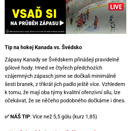
Tip na hokej Kanada vs. Švédsko
Zápasy Kanady se Švédskem přinášejí pravidelně
gólové hody. Hned ve čtyřech předchozích
vzájemných zápasch jsme se dočkali minimálně
šesti branek, z třikrát jich padlo ještě více. Vzhledem
k tomu, že mají oba týmy kvalitní ofenzivní sílu, lze
očekávat, že se něčeho podobného dočkáme i dnes.
✅ NÁŠ TIP
: Více než 5,5 gólu (kurz 1,85)