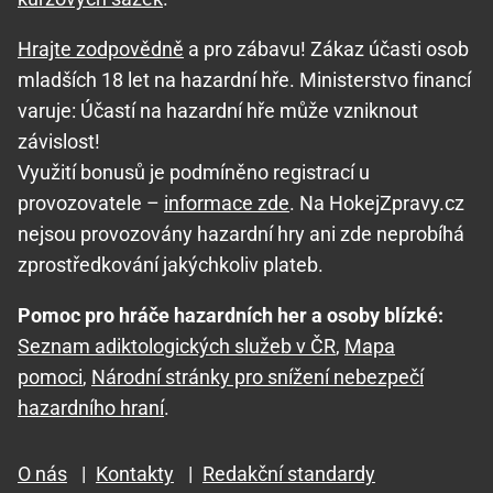
Hrajte zodpovědně
a pro zábavu! Zákaz účasti osob
mladších 18 let na hazardní hře. Ministerstvo financí
varuje: Účastí na hazardní hře může vzniknout
závislost!
Využití bonusů je podmíněno registrací u
provozovatele –
informace zde
. Na HokejZpravy.cz
nejsou provozovány hazardní hry ani zde neprobíhá
zprostředkování jakýchkoliv plateb.
Pomoc pro hráče hazardních her a osoby blízké:
Seznam adiktologických služeb v ČR
,
Mapa
pomoci
,
Národní stránky pro snížení nebezpečí
hazardního hraní
.
O nás
|
Kontakty
|
Redakční standardy