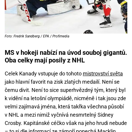
Foto: Fredrik Sandberg / EPA / Profimedia
MS v hokeji nabízí na úvod souboj gigantů.
Oba celky mají posily z NHL
Celek Kanady vstupuje do tohoto
mistrovství světa
jako hlavní favorit na zisk zlatých medailí. Není se
čemu divit. Není to sice superhvězdný tým, který byl
k vidění na letošní olympiádě, nicméně i tak jsou zde
velmi zajímavá jména, která takřka všechna působí
v NHL a mezi nimiž vyčnívá nesmrtelný Sidney
Crosby. Kapitánské céčko však na jeho hrudi nebude
– to si dle informací ze zámoří ponechá Macklin