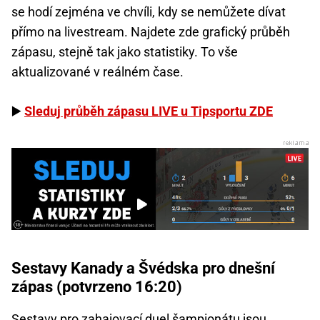
se hodí zejména ve chvíli, kdy se nemůžete dívat
přímo na livestream. Najdete zde grafický průběh
zápasu, stejně tak jako statistiky. To vše
aktualizované v reálném čase.
▶️
Sleduj průběh zápasu LIVE u Tipsportu ZDE
Sestavy Kanady a Švédska pro dnešní
zápas (potvrzeno 16:20)
Sestavy pro zahajovací duel šampionátu jsou