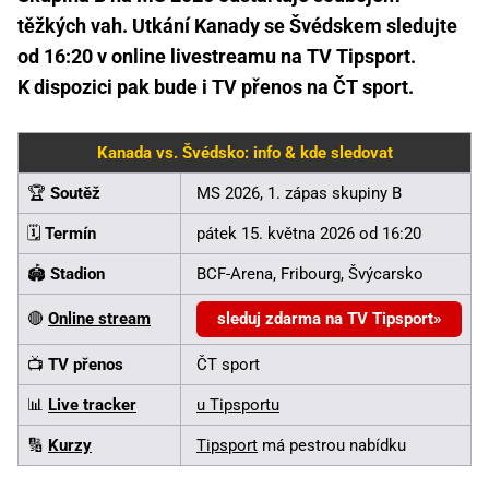
těžkých vah. Utkání Kanady se Švédskem sledujte
od 16:20 v online livestreamu na TV Tipsport.
K dispozici pak bude i TV přenos na ČT sport.
Kanada vs. Švédsko: info & kde sledovat
🏆
Soutěž
MS 2026, 1. zápas skupiny B
🗓️
Termín
pátek 15. května 2026 od 16:20
🏟️
Stadion
BCF-Arena, Fribourg, Švýcarsko
🔴
Online stream
sleduj zdarma na TV Tipsport
📺
TV přenos
ČT sport
📊
Live tracker
u Tipsportu
🔢
Kurzy
Tipsport
má pestrou nabídku