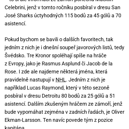
Celebrini, jenž v tomto ročníku posbíral v dresu San
José Sharks úctyhodných 115 bodů za 45 gólů a 70
asistencí.
Pokud bychom se bavili o dalších favoritech, tak
jedním z nich je i dnešní soupeř javorových listů, tedy
Švédsko. Tre Kronor spoléhají spíše na hráče
z Evropy, jako je Rasmus Asplund či Jacob de la
Rose. I zde ale najdeme některá jména, která
pravidelně nastupují v
NHL
. Jedním z nich je
například Lucas Raymond, který v této sezoně
posbíral v dresu Detroitu 80 bodů za 25 gólů a 51
asistencí. Dalším zkušeným hráčem ze zámoří, jenž
bude vypomáhat zejména v zadních řadách, je Oliver
Ekman-Larsson. Ten navíc povede tým z pozice
kapitána.