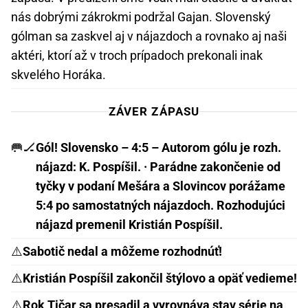
nás dobrými zákrokmi podržal Gajan. Slovenský
gólman sa zaskvel aj v nájazdoch a rovnako aj naši
aktéri, ktorí až v troch prípadoch prekonali inak
skvelého Horáka.
ZÁVER ZÁPASU
🥅🏒
Gól! Slovensko – 4:5 – Autorom gólu je rozh.
nájazd: K. Pospíšil. · Parádne zakončenie od
tyčky v podaní Mešára a Slovincov porážame
5:4 po samostatných nájazdoch. Rozhodujúci
nájazd premenil Kristián Pospíšil.
⚠️
Sabotič nedal a môžeme rozhodnúť!
⚠️
Kristián Pospíšil zakončil štýlovo a opäť vedieme!
⚠️
Rok Tičar sa presadil a vyrovnáva stav série na