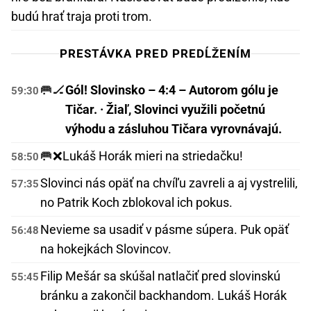
budú hrať traja proti trom.
PRESTÁVKA PRED PREDĹŽENÍM
🥅🏒
Gól! Slovinsko – 4:4 – Autorom gólu je
59:30
Tičar. · Žiaľ, Slovinci využili početnú
výhodu a zásluhou Tičara vyrovnávajú.
🥅❌
Lukáš Horák mieri na striedačku!
58:50
Slovinci nás opäť na chvíľu zavreli a aj vystrelili,
57:35
no Patrik Koch zblokoval ich pokus.
Nevieme sa usadiť v pásme súpera. Puk opäť
56:48
na hokejkách Slovincov.
Filip Mešár sa skúšal natlačiť pred slovinskú
55:45
bránku a zakončil backhandom. Lukáš Horák