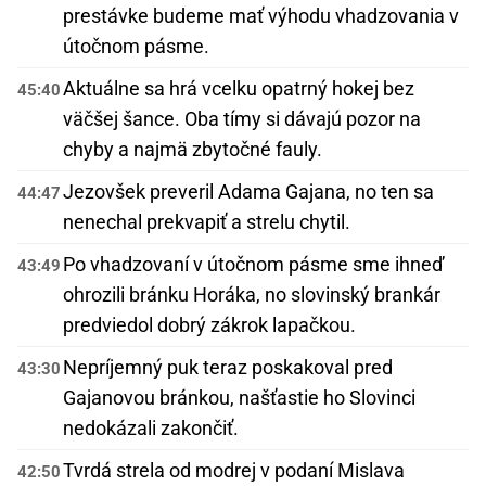
prestávke budeme mať výhodu vhadzovania v
útočnom pásme.
Aktuálne sa hrá vcelku opatrný hokej bez
45:40
väčšej šance. Oba tímy si dávajú pozor na
chyby a najmä zbytočné fauly.
Jezovšek preveril Adama Gajana, no ten sa
44:47
nenechal prekvapiť a strelu chytil.
Po vhadzovaní v útočnom pásme sme ihneď
43:49
ohrozili bránku Horáka, no slovinský brankár
predviedol dobrý zákrok lapačkou.
Nepríjemný puk teraz poskakoval pred
43:30
Gajanovou bránkou, našťastie ho Slovinci
nedokázali zakončiť.
Tvrdá strela od modrej v podaní Mislava
42:50