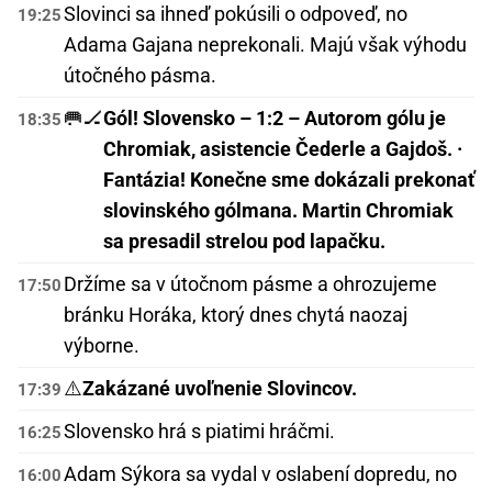
Slovinci sa ihneď pokúsili o odpoveď, no
19:25
Adama Gajana neprekonali. Majú však výhodu
útočného pásma.
🥅🏒
Gól! Slovensko – 1:2 – Autorom gólu je
18:35
Chromiak, asistencie Čederle a Gajdoš. ·
Fantázia! Konečne sme dokázali prekonať
slovinského gólmana. Martin Chromiak
sa presadil strelou pod lapačku.
Držíme sa v útočnom pásme a ohrozujeme
17:50
bránku Horáka, ktorý dnes chytá naozaj
výborne.
⚠️
Zakázané uvoľnenie Slovincov.
17:39
Slovensko hrá s piatimi hráčmi.
16:25
Adam Sýkora sa vydal v oslabení dopredu, no
16:00