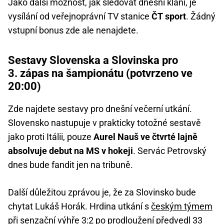
Jako další možnost, jak sledovat dnešní klání, je
vysílání od veřejnoprávní TV stanice
ČT sport
. Žádný
vstupní bonus zde ale nenajdete.
Sestavy Slovenska a Slovinska pro
3. zápas na šampionátu (potvrzeno ve
20:00)
Zde najdete sestavy pro dnešní večerní utkání.
Slovensko nastupuje v prakticky totožné sestavě
jako proti Itálii, pouze
Aurel Nauš ve čtvrté lajně
absolvuje debut na MS v hokeji
. Servác Petrovský
dnes bude fandit jen na tribuně.
Další důležitou zprávou je, že za Slovinsko bude
chytat Lukáš Horák. Hrdina utkání s
českým týmem
při senzační výhře 3:2 po prodloužení předvedl 33