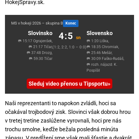
HokejSpravy.sk.
MS v hokeji 2026 – skupina B
Konec
Slovinsko
Slovensko
4:5
sn
🥅 15:17 Ograjenšek,
🥅 1:20 Liška,
🥅 21:17 Tičar,
🥅 18:35 Chromiak,
(1:2, 2:2, 1:0 – 0:0)
🥅 37:48 Drozg,
🥅 25:46 Mešár,
🥅 59:30 Tičar
🥅 30:09 Faško-Rudáš,
🥅 rozh. nájazd: K.
Pospíšil
Sleduj video přenos u Tipsportu
Naši reprezentanti to napokon zvládli, hoci sa
očakával trojbodový zisk. Slovinci však dobrou hrou
v tretej tretine zaslúžene vyrovnali, hoci pre nás
trochu smolne, keďže bežala posledná minúta
zápasu. V predĺžení sme však mali šťastie a dvakrát