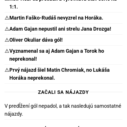
1:1.
⚠️
Martin Faško-Rudáš nevyzrel na Horáka.
⚠️
Adam Gajan nepustil ani strelu Jana Drozga!
⚠️
Oliver Okuliar dáva gól!
⚠️
Vyznamenal sa aj Adam Gajan a Torok ho
neprekonal!
⚠️
Prvý nájazd šiel Matin Chromiak, no Lukáša
Horáka neprekonal.
ZAČALI SA NÁJAZDY
V predĺžení gól nepadol, a tak nasledujú samostatné
nájazdy.