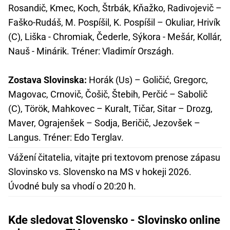
Rosandič, Kmec, Koch, Štrbák, Kňažko, Radivojevič –
Faško-Rudáš, M. Pospíšil, K. Pospíšil – Okuliar, Hrivík
(C), Liška - Chromiak, Čederle, Sýkora - Mešár, Kollár,
Nauš - Minárik. Tréner: Vladimír Országh.
Zostava Slovinska:
Horák (Us) – Goličić, Gregorc,
Magovac, Crnovič, Čošič, Štebih, Perčić – Sabolič
(C), Török, Mahkovec – Kuralt, Tičar, Sitar – Drozg,
Maver, Ograjenšek – Sodja, Beričič, Jezovšek –
Langus. Tréner: Edo Terglav.
Vážení čitatelia, vitajte pri textovom prenose zápasu
Slovinsko vs. Slovensko na MS v hokeji 2026.
Úvodné buly sa vhodí o 20:20 h.
Kde sledovat Slovensko - Slovinsko online