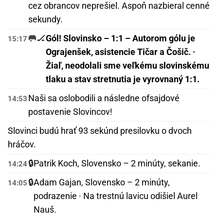
cez obrancov neprešiel. Aspoň nazbieral cenné
sekundy.
🥅🏒
Gól! Slovinsko – 1:1 – Autorom gólu je
15:17
Ograjenšek, asistencie Tičar a Čošič. ·
Žiaľ, neodolali sme veľkému slovinskému
tlaku a stav stretnutia je vyrovnaný 1:1.
Naši sa oslobodili a následne ofsajdové
14:53
postavenie Slovincov!
Slovinci budú hrať 93 sekúnd presilovku o dvoch
hráčov.
🔒
Patrik Koch, Slovensko – 2 minúty, sekanie.
14:24
🔒
Adam Gajan, Slovensko – 2 minúty,
14:05
podrazenie · Na trestnú lavicu odišiel Aurel
Nauš.