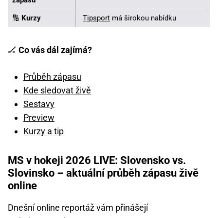
🔢
Kurzy
Tipsport
má širokou nabídku
🏒
Co vás dál zajímá?
Průběh zápasu
Kde sledovat živě
Sestavy
Preview
Kurzy a tip
MS v hokeji 2026 LIVE: Slovensko vs.
Slovinsko – aktuální průběh zápasu živě
online
Dnešní online reportáž vám přinášejí