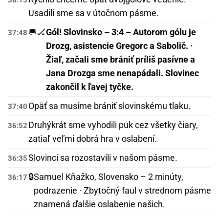
Usadili sme sa v útočnom pásme.
🥅🏒
Gól! Slovinsko – 3:4 – Autorom gólu je
37:48
Drozg, asistencie Gregorc a Sabolič. ·
Žiaľ, začali sme brániť príliš pasívne a
Jana Drozga sme nenapádali. Slovinec
zakončil k ľavej tyčke.
Opäť sa musíme brániť slovinskému tlaku.
37:40
Druhýkrát sme vyhodili puk cez všetky čiary,
36:52
zatiaľ veľmi dobrá hra v oslabení.
Slovinci sa rozostavili v našom pásme.
36:35
🔒
Samuel Kňažko, Slovensko – 2 minúty,
36:17
podrazenie · Zbytočný faul v strednom pásme
znamená ďalšie oslabenie našich.