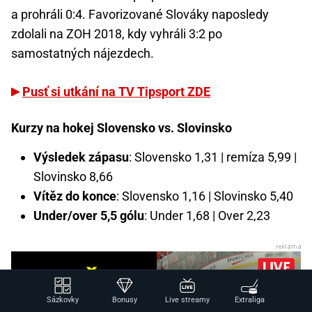
a prohráli 0:4. Favorizované Slováky naposledy
zdolali na ZOH 2018, kdy vyhráli 3:2 po
samostatných nájezdech.
Pusť si utkání na TV Tipsport ZDE
Kurzy na hokej Slovensko vs. Slovinsko
Výsledek zápasu
: Slovensko 1,31 | remíza 5,99 |
Slovinsko 8,66
Vítěz do konce
: Slovensko 1,16 | Slovinsko 5,40
Under/over 5,5 gólu
: Under 1,68 | Over 2,23
Sázkovky
Bonusy
Live streamy
Extraliga