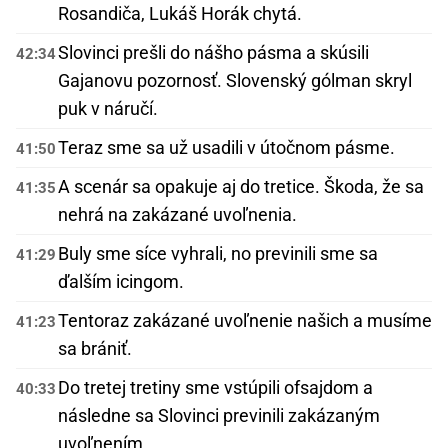
Rosandiča, Lukáš Horák chytá.
Slovinci prešli do nášho pásma a skúsili
42:34
Gajanovu pozornosť. Slovenský gólman skryl
puk v náručí.
Teraz sme sa už usadili v útočnom pásme.
41:50
A scenár sa opakuje aj do tretice. Škoda, že sa
41:35
nehrá na zakázané uvoľnenia.
Buly sme síce vyhrali, no previnili sme sa
41:29
ďalším icingom.
Tentoraz zakázané uvoľnenie našich a musíme
41:23
sa brániť.
Do tretej tretiny sme vstúpili ofsajdom a
40:33
následne sa Slovinci previnili zakázaným
uvoľnením.