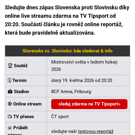
Sledujte dnes zápas Slovenska proti Slovinsku díky
online live streamu zdarma na TV Tipsport od
20:20. Součástí článku je rovněž online reportáž,
která bude pravidelně aktualizována.
Slovensko vs. Slovinsko: kde sledovat & info
Mistrovství světa v ledním hokeji
🏆
Soutěž
2026
🗓️
Termín
úterý 19. května 2026 od 20:20
🏟️
Stadion
BCF Arena, Fribourg
🔴
Online stream
sleduj zdarma na TV Tipsport
📺
TV přenos
ČT sport
📊
Průběh
sledujte naši
textovou reportáž
zápasu