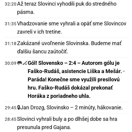
Až teraz Slovinci vyhodili puk do stredného
32:20
pásma.
Vhadzovanie sme vyhrali a opäť sme Slovincov
31:35
zavreli v ich tretine.
Zakázané uvoľnenie Slovinska. Budeme mať
31:18
ďalšiu šancu zaútočiť.
🥅🏒
Gól! Slovensko – 2:4 – Autorom gólu je
30:09
Faško-Rudáš, asistencie Liška a Mešár. ·
Paráda! Konečne sme využili presilovú
hru. Faško-Rudáš dokázal prekonať
Horáka z poriadneho uhla.
🔒
Jan Drozg, Slovinsko – 2 minúty, hákovanie.
29:45
Slovinci vyhrali buly a po dlhšej dobe sa hra
28:45
presunula pred Gajana.