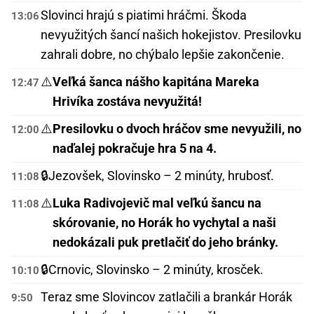
Slovinci hrajú s piatimi hráčmi. Škoda
13:06
nevyužitých šancí našich hokejistov. Presilovku
zahrali dobre, no chýbalo lepšie zakončenie.
⚠️
Veľká šanca nášho kapitána Mareka
12:47
Hrivíka zostáva nevyužitá!
⚠️
Presilovku o dvoch hráčov sme nevyužili, no
12:00
naďalej pokračuje hra 5 na 4.
🔒
Jezovšek, Slovinsko – 2 minúty, hrubosť.
11:08
⚠️
Luka Radivojevič mal veľkú šancu na
11:08
skórovanie, no Horák ho vychytal a naši
nedokázali puk pretlačiť do jeho bránky.
🔒
Crnovic, Slovinsko – 2 minúty, krosček.
10:10
Teraz sme Slovincov zatlačili a brankár Horák
9:50