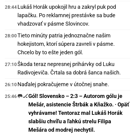
Lukáš Horák upokojil hru a zakryl puk pod
28:44
lapačku. Po reklamnej prestávke sa bude
vhadzovať v pásme Slovincov.
Tieto minúty patria jednoznačne našim
28:00
hokejistom, ktorí súpera zavreli v pásme.
Chcelo by to ešte jeden gól.
Škoda teraz nepresnej prihárvky od Luku
27:10
Radivojeviča. Črtala sa dobrá šanca našich.
Naďalej pokračujeme v útočnej snahe.
26:10
🥅🏒
Gól! Slovensko – 2:3 – Autorom gólu je
25:46
Mešár, asistencie Štrbák a Kňažko. · Opäť
vyhrávame! Tentoraz mal Lukáš Horák
slabšiu chvíľu a ľahkú strelu Filipa
Mešára od modrej nechytil.