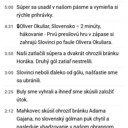
Súper sa usadil v našom pásme a vymieňa si
5:00
rýchle prihrávky.
🔒
Oliver Okuliar, Slovensko – 2 minúty,
4:31
hákovanie · Prvú presilovú hru v zápase si
zahrajú Slovinci po faule Olivera Okuliara.
Naši zatlačili súpera a dvakrát ohrozili bránku
3:50
Horáka. Druhý gól zatiaľ nestrelili.
Slovinci neboli ďaleko od gólu, našťastie sme
3:00
sa ubránili.
Buly sme vyhrali a ihneď sme skúsili založiť
2:25
útok.
Mahkovec skúsil ohroziť bránku Adama
2:12
Gajana, no slovenský gólman puk chytil a
nasleduje vhadzovanie v našom obrannom