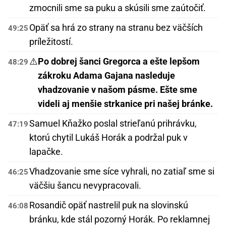
zmocnili sme sa puku a skúsili sme zaútočiť.
Opäť sa hrá zo strany na stranu bez väčších
49:25
príležitostí.
⚠️
Po dobrej šanci Gregorca a ešte lepšom
48:29
zákroku Adama Gajana nasleduje
vhadzovanie v našom pásme. Ešte sme
videli aj menšie strkanice pri našej bránke.
Samuel Kňažko poslal strieľanú prihrávku,
47:19
ktorú chytil Lukáš Horák a podržal puk v
lapačke.
Vhadzovanie sme síce vyhrali, no zatiaľ sme si
46:25
väčšiu šancu nevypracovali.
Rosandič opäť nastrelil puk na slovinskú
46:08
bránku, kde stál pozorný Horák. Po reklamnej