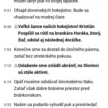
musel ukryť puk vo svojej lapačke.
Ofsajd slovenských hokejistov. Bude sa
9:31
vhadzovať na modrej čiare.
⚠️
Veľké šance našich hokejistov! Kristián
8:40
Pospíšil sa rútil na brankára Horáka, ktorý,
žiaľ, odolal aj následnej dorážke.
Konečne sme sa dostali do útočného pásma,
7:50
zatiaľ bez streleckého pokusu.
⚠️
Oslabenie sme zvládli ubrániť, no Slovinci
7:10
sú stále aktívni.
Opäť musíme odolávať slovinskému tlaku.
6:10
Zatiaľ však dobre bránime priestor pred
bránkoviskom.
Našim sa podarilo vyhodiť puk a prestriedať.
5:35