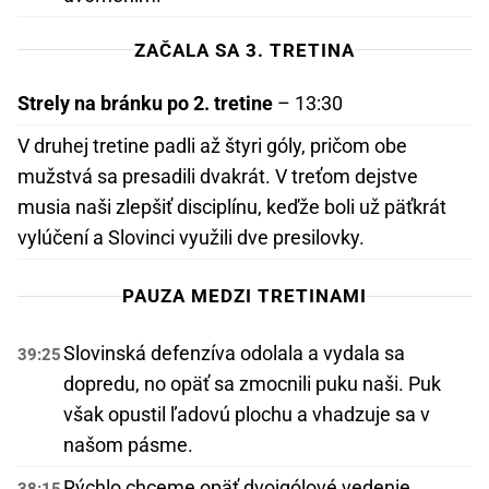
ZAČALA SA 3. TRETINA
Strely na bránku po 2. tretine
– 13:30
V druhej tretine padli až štyri góly, pričom obe
mužstvá sa presadili dvakrát. V treťom dejstve
musia naši zlepšiť disciplínu, keďže boli už päťkrát
vylúčení a Slovinci využili dve presilovky.
PAUZA MEDZI TRETINAMI
Slovinská defenzíva odolala a vydala sa
39:25
dopredu, no opäť sa zmocnili puku naši. Puk
však opustil ľadovú plochu a vhadzuje sa v
našom pásme.
Rýchlo chceme opäť dvojgólové vedenie.
38:15