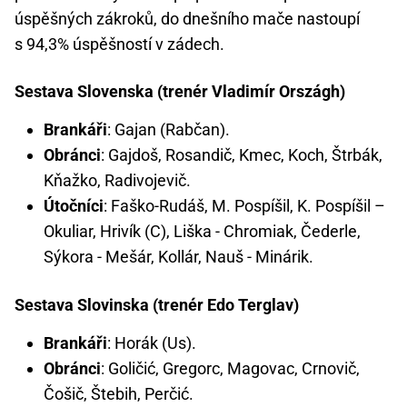
úspěšných zákroků, do dnešního mače nastoupí
s 94,3% úspěšností v zádech.
Sestava Slovenska (trenér Vladimír Országh)
Brankáři
: Gajan (Rabčan).
Obránci
: Gajdoš, Rosandič, Kmec, Koch, Štrbák,
Kňažko, Radivojevič.
Útočníci
: Faško-Rudáš, M. Pospíšil, K. Pospíšil –
Okuliar, Hrivík (C), Liška - Chromiak, Čederle,
Sýkora - Mešár, Kollár, Nauš - Minárik.
Sestava Slovinska (trenér Edo Terglav)
Brankáři
: Horák (Us).
Obránci
: Goličić, Gregorc, Magovac, Crnovič,
Čošič, Štebih, Perčić.