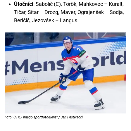
Útočníci
: Sabolič (C), Török, Mahkovec – Kuralt,
Tičar, Sitar – Drozg, Maver, Ograjenšek – Sodja,
Beričič, Jezovšek – Langus.
Foto: ČTK / imago sportfotodienst / Jari Pestelacci