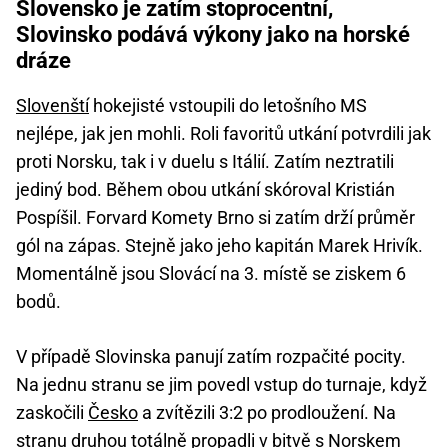
Slovensko je zatím stoprocentní,
Slovinsko podává výkony jako na horské
dráze
Slovenští
hokejisté vstoupili do letošního MS
nejlépe, jak jen mohli. Roli favoritů utkání potvrdili jak
proti Norsku, tak i v duelu s Itálií. Zatím neztratili
jediný bod. Během obou utkání skóroval Kristián
Pospíšil. Forvard Komety Brno si zatím drží průměr
gól na zápas. Stejně jako jeho kapitán Marek Hrivík.
Momentálně jsou Slovácí na 3. místě se ziskem 6
bodů.
V případě Slovinska panují zatím rozpačité pocity.
Na jednu stranu se jim povedl vstup do turnaje, když
zaskočili
Česko
a zvítězili 3:2 po prodloužení. Na
stranu druhou totálně propadli v bitvě s Norskem