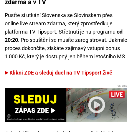
zdarma a v TV
Pusťte si utkání Slovenska se Slovinskem přes
online live stream zdarma, který zprostředkuje
platforma TV Tipsport. Střetnutí je na programu
od
20:20
. Pro spuštění se musíte zaregistrovat. Jakmile
proces dokončíte, získáte zajímavý vstupní bonus
1 000 Kč, který je dostupný jen během letošního MS.
Klikni ZDE a sleduj duel na TV Tipsport živě