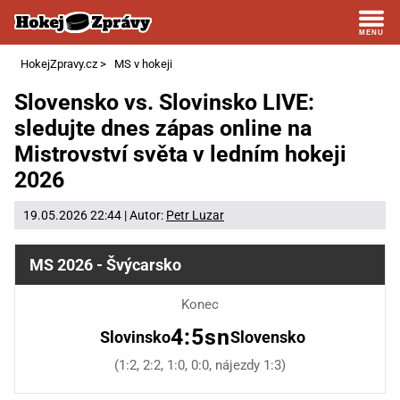
HokejZpravy.cz
>
MS v hokeji
Slovensko vs. Slovinsko LIVE:
sledujte dnes zápas online na
Mistrovství světa v ledním hokeji
2026
19.05.2026 22:44 | Autor:
Petr Luzar
MS 2026 - Švýcarsko
Konec
4:5sn
Slovinsko
Slovensko
(1:2, 2:2, 1:0, 0:0, nájezdy 1:3)