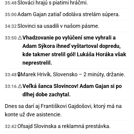
Slováci hrajú s piatimi hráčmi.
35:48
Adam Gajan zatiaľ odoláva strelám súpera.
35:00
Slovinci sa usadili v našom pásme.
34:32
⚠️
Vhadzovanie po vylúčení sme vyhrali a
33:50
Adam Sýkora ihneď vyštartoval dopredu,
kde takmer strelil gól! Lukáša Horáka však
neprestrelil.
🔒
Marek Hrivík, Slovensko – 2 minúty, držanie.
33:48
⚠️
Veľká šanca Slovincov! Adam Gajan si po
33:16
dlhej dobe zachytal.
Dnes sa darí aj Františkovi Gajdošovi, ktorý má na
konte už dve asistencie.
Ofsajd Slovinska a reklamná prestávka.
32:42