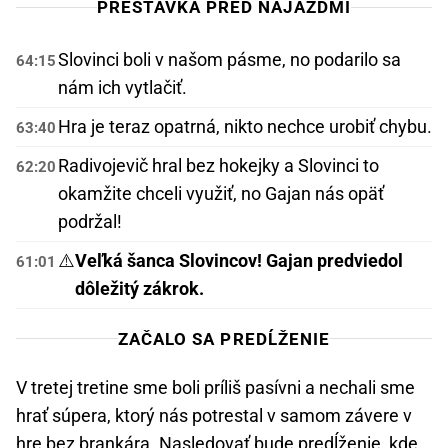
PRESTÁVKA PRED NÁJAZDMI
Slovinci boli v našom pásme, no podarilo sa
64:15
nám ich vytlačiť.
Hra je teraz opatrná, nikto nechce urobiť chybu.
63:40
Radivojevič hral bez hokejky a Slovinci to
62:20
okamžite chceli využiť, no Gajan nás opäť
podržal!
⚠️
Veľká šanca Slovincov! Gajan predviedol
61:01
dôležitý zákrok.
ZAČALO SA PREDĹŽENIE
V tretej tretine sme boli príliš pasívni a nechali sme
hrať súpera, ktorý nás potrestal v samom závere v
hre bez brankára. Nasledovať bude predĺženie, kde