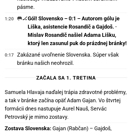
pásme.
🥅🏒
Gól! Slovensko – 0:1 – Autorom gólu je
1:20
Liška, asistencie Rosandič a Gajdoš. ·
Mislav Rosandič našiel Adama Lišku,
ktorý len zasunul puk do prázdnej bránky!
Zakázané uvoľnenie Slovenska. Súper však
0:17
bránku našich neohrozil.
ZAČALA SA 1. TRETINA
Samuela Hlavaja naďalej trápia zdravotné problémy,
a tak v bránke začína opäť Adam Gajan. Vo štvrtej
formácii dnes nastupuje Aurel Nauš, Servác
Petrovský je mimo zostavy.
Zostava Slovenska:
Gajan (Rabčan) – Gajdoš,