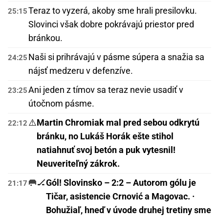
Teraz to vyzerá, akoby sme hrali presilovku.
25:15
Slovinci však dobre pokrávajú priestor pred
bránkou.
Naši si prihrávajú v pásme súpera a snažia sa
24:25
nájsť medzeru v defenzíve.
Ani jeden z tímov sa teraz nevie usadiť v
23:25
útočnom pásme.
⚠️
Martin Chromiak mal pred sebou odkrytú
22:12
bránku, no Lukáš Horák ešte stihol
natiahnuť svoj betón a puk vytesnil!
Neuveriteľný zákrok.
🥅🏒
Gól! Slovinsko – 2:2 – Autorom gólu je
21:17
Tičar, asistencie Crnović a Magovac. ·
Bohužiaľ, hneď v úvode druhej tretiny sme