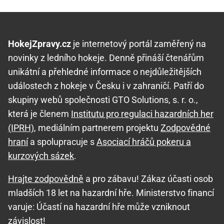
HokejZpravy.cz
je internetový portál zaměřený na
novinky z ledního hokeje. Denně přináší čtenářům
unikátní a přehledné informace o nejdůležitějších
událostech z hokeje v Česku i v zahraničí. Patří do
skupiny webů společnosti GTO Solutions, s. r. o.,
která je členem
Institutu pro regulaci hazardních her
(IPRH)
, mediálním partnerem projektu
Zodpovědné
hraní
a spolupracuje s
Asociací hráčů pokeru a
kurzových sázek
.
Hrajte zodpovědně
a pro zábavu! Zákaz účasti osob
mladších 18 let na hazardní hře. Ministerstvo financí
varuje: Účastí na hazardní hře může vzniknout
závislost!