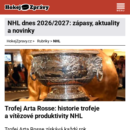
NHL dnes 2026/2027: zápasy, aktuality
a novinky
HokejZpravy.cz
>
Rubriky
>
NHL
Trofej Arta Rosse: historie trofeje
a vítězové produktivity NHL
Trofej Arta Rosse získává každý rok