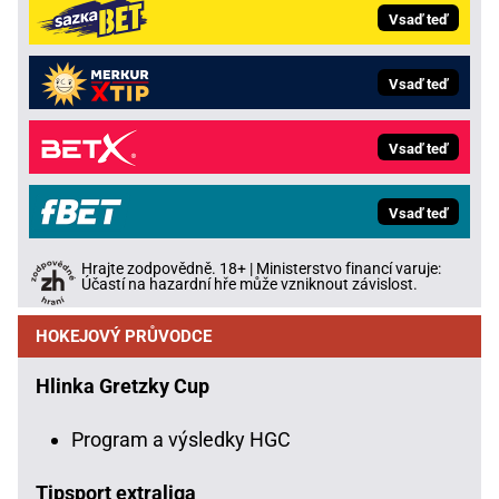
Vsaď teď
Vsaď teď
Vsaď teď
Vsaď teď
Hrajte zodpovědně. 18+ | Ministerstvo financí varuje:
Účastí na hazardní hře může vzniknout závislost.
HOKEJOVÝ PRŮVODCE
Hlinka Gretzky Cup
Program a výsledky HGC
Tipsport extraliga