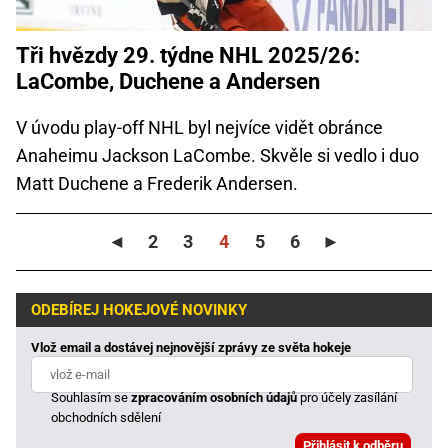
Tři hvězdy 29. týdne NHL 2025/26:
LaCombe, Duchene a Andersen
V úvodu play-off NHL byl nejvíce vidět obránce
Anaheimu Jackson LaCombe. Skvěle si vedlo i duo
Matt Duchene a Frederik Andersen.
◄
2
3
4
5
6
►
ODEBÍREJ HOKEJOVÉ NOVINKY
Vlož email a dostávej nejnovější zprávy ze světa hokeje
Souhlasím se
zpracováním osobních údajů
pro účely zasílání
obchodních sdělení