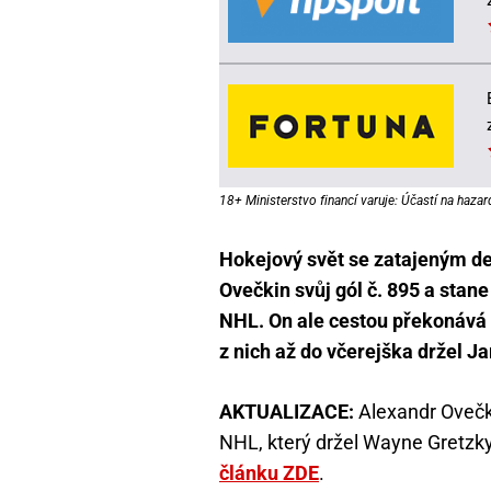
18+ Ministerstvo financí varuje: Účastí na hazar
Hokejový svět se zatajeným d
Ovečkin svůj gól č. 895 a sta
NHL. On ale cestou překonává 
z nich až do včerejška držel Ja
AKTUALIZACE:
Alexandr Ovečki
NHL, který držel Wayne Gretzky
článku ZDE
.