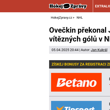
EXTRALI
HokejZpravy.cz
>
NHL
Ovečkin překonal 
vítězných gólů v 
05.04.2025 20:44 | Autor:
Jan Kukrál
ZÍSKEJ BONUSY ZA REGISTRACI 