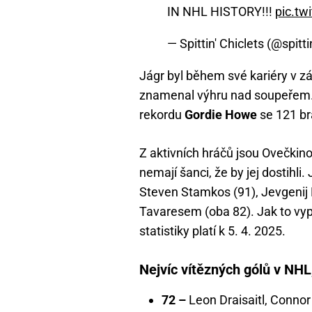
IN NHL HISTORY!!!
pic.tw
— Spittin' Chiclets (@spitt
Jágr byl během své kariéry v z
znamenal výhru nad soupeřem. 
rekordu
Gordie Howe
se 121 b
Z aktivních hráčů jsou Ovečkino
nemají šanci, že by jej dostihli
Steven Stamkos (91), Jevgenij
Tavaresem (oba 82). Jak to vypa
statistiky platí k 5. 4. 2025.
Nejvíc vítězných gólů v NHL,
72 –
Leon Draisaitl, Conno