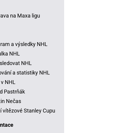
rava na Maxa ligu
ram a výsledky NHL
ulka NHL
sledovat NHL
vání a statistiky NHL
 v NHL
d Pastrňák
in Nečas
í vítězové Stanley Cupu
ntace