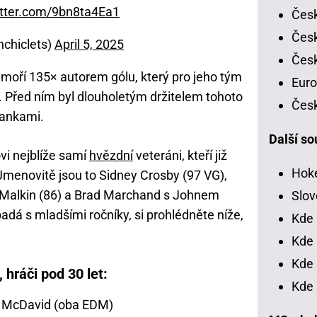
itter.com/9bn8ta4Ea1
Česk
Česk
inchiclets)
April 5, 2025
Česk
ámoří 135× autorem gólu, který pro jeho tým
Euro
Před ním byl dlouholetým držitelem tohoto
Česk
rankami.
Další so
vi nejblíže samí
hvězdní
veteráni, kteří již
Hoke
. Jmenovitě jsou to Sidney Crosby (97 VG),
 Malkin (86) a Brad Marchand s Johnem
Slov
dá s mladšími ročníky, si prohlédněte níže,
Kde 
Kde 
Kde 
 hráči pod 30 let:
Kde 
r McDavid (oba EDM)