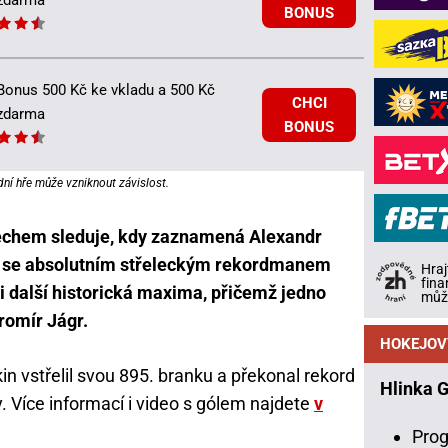
zdarma
BONUS
Bonus 500 Kč ke vkladu a 500 Kč
CHCI
zdarma
BONUS
dní hře může vzniknout závislost.
echem sleduje, kdy zaznamená Alexandr
ne se absolutním střeleckým rekordmanem
Hraj
fina
i další historická maxima, přičemž jedno
může
romír Jágr.
HOKEJOV
n vstřelil svou 895. branku a překonal rekord
Hlinka 
. Více informací i video s gólem najdete
v
Prog