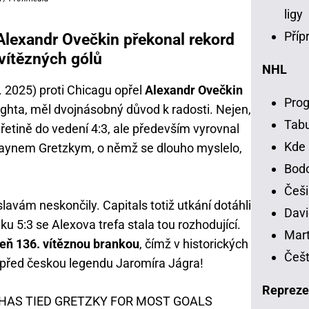
ligy
Příp
Alexandr Ovečkin překonal rekord
vítězných gólů
NHL
. 2025) proti Chicagu opřel
Alexandr Ovečkin
Prog
ighta, měl dvojnásobný důvod k radosti. Nejen,
Tab
třetině do vedení 4:3, ale především vyrovnal
Kde 
Waynem Gretzkym, o němž se dlouho myslelo,
Bodo
Češi
avám neskončily. Capitals totiž utkání dotáhli
Davi
ku 5:3 se Alexova trefa stala tou rozhodující.
Mart
veň 136. vítěznou brankou
, čímž v historických
Češt
, před českou legendu Jaromíra Jágra!
Repreze
N HAS TIED GRETZKY FOR MOST GOALS