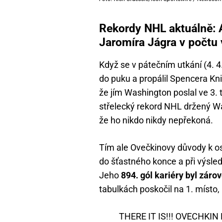
Rekordy NHL aktuálně: 
Jaromíra Jágra v počtu 
Když se v pátečním utkání (4. 4
do puku a propálil Spencera Kn
že jím Washington poslal ve 3. 
střelecký rekord NHL držený 
že ho nikdo nikdy nepřekoná.
Tím ale Ovečkinovy důvody k osl
do šťastného konce a při výsled
Jeho
894. gól kariéry byl záro
tabulkách poskočil na 1. místo
THERE IT IS!!! OVECHKI