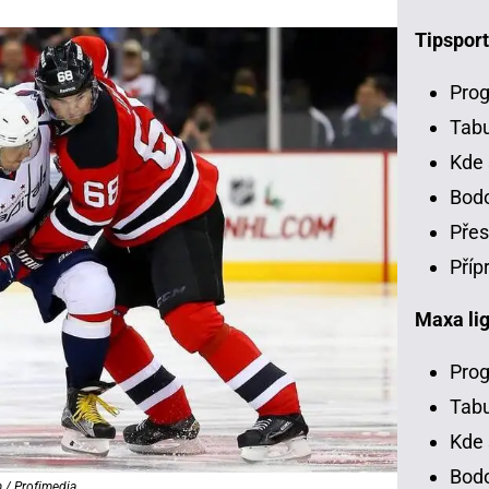
Tipsport
Prog
Tab
Kde 
Bodo
Přes
Příp
Maxa li
Prog
Tabu
Kde 
Bodo
 / Profimedia