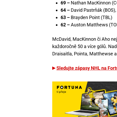
69 –
Nathan MacKinnon (C
64 –
David Pastrňák (BOS),
63 –
Brayden Point (TBL)
62 –
Auston Matthews (TO
McDavid, MacKinnon či Aho nejs
každoročně 50 a více gólů. Nadě
Draisaitla, Pointa, Matthewse 
Sledujte zápasy NHL na For