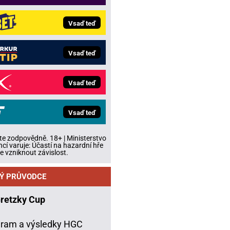
Vsaď teď
Vsaď teď
Vsaď teď
Vsaď teď
te zodpovědně. 18+ | Ministerstvo
ncí varuje: Účastí na hazardní hře
 vzniknout závislost.
Ý PRŮVODCE
Gretzky Cup
ram a výsledky HGC