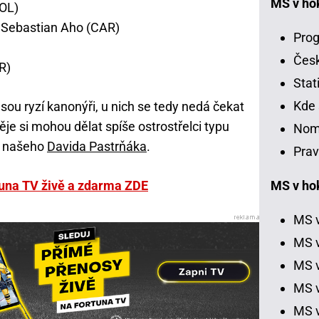
MS v ho
OL)
 Sebastian Aho (CAR)
Prog
Čes
R)
Stat
Kde 
ou ryzí kanonýři, u nich se tedy nedá čekat
je si mohou dělat spíše ostrostřelci typu
Nom
a našeho
Davida Pastrňáka
.
Prav
tuna TV živě a zdarma ZDE
MS v hok
MS v
MS v
MS v
MS v
MS v