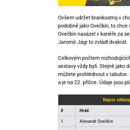
Ovšem udržet brankostroj v cho
podobně jako Ovečkin, to chce 
Ovečkin nasázel v kariéře za 
Jaromír Jágr to zvládl dvakrát.
Celkovým počtem rozhodujících 
sestavy vždy byli. Stejně jako d
můžete prohlédnout v tabulce.
a je na 22. příčce. Údaje jsou pl
Nejvíc vítězný
#
Hráč
1.
Alexandr Ovečkin