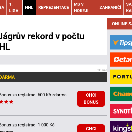
1.
MS V
SÁ
GA
NHL
REPREZENTACE
ZAHRANIČÍ
LIGA
HOKEJI
KA
ONLINE 
Jágrův rekord v počtu
NHL
ZDARMA
Bonus za registraci 600 Kč zdarma
CHCI
BONUS
Bonus za registraci 1 000 Kč
CHCI