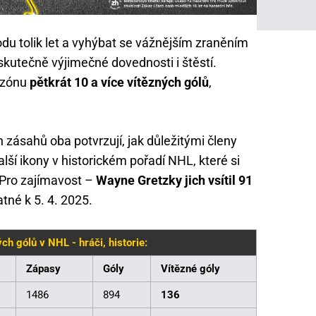
du tolik let a vyhýbat se vážnějším zraněním
skutečně výjimečné dovednosti i štěstí.
sezónu
pětkrát 10 a více vítězných gólů
,
zásahů oba potvrzují, jak důležitými členy
alší ikony v historickém pořadí NHL, které si
 Pro zajímavost –
Wayne Gretzky jich vsítil 91
atné k 5. 4. 2025.
ch gólů v NHL - hráči, historie:
Zápasy
Góly
Vítězné góly
1486
894
136