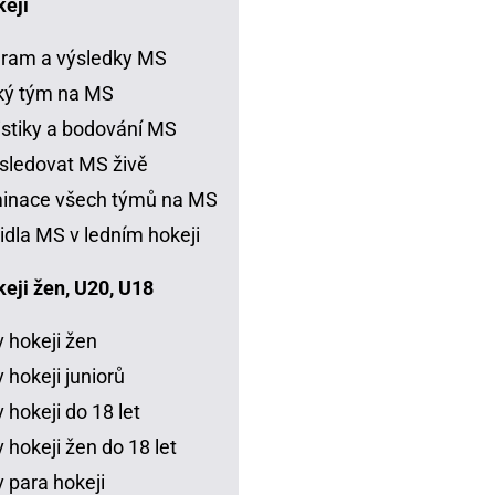
keji
ram a výsledky MS
ký tým na MS
istiky a bodování MS
sledovat MS živě
inace všech týmů na MS
idla MS v ledním hokeji
eji žen, U20, U18
 hokeji žen
 hokeji juniorů
 hokeji do 18 let
 hokeji žen do 18 let
 para hokeji