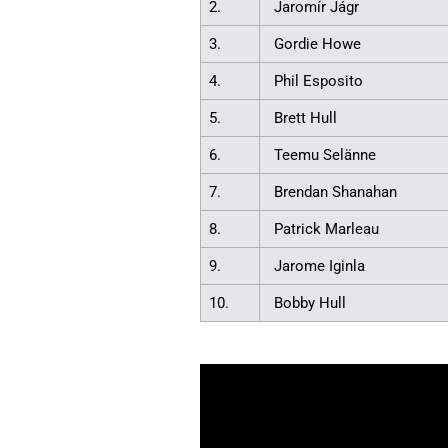
2.
Jaromír Jágr
3.
Gordie Howe
4.
Phil Esposito
5.
Brett Hull
6.
Teemu Selänne
7.
Brendan Shanahan
8.
Patrick Marleau
9.
Jarome Iginla
10.
Bobby Hull