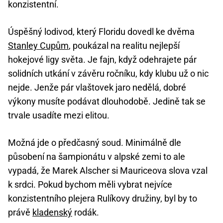
konzistentní.
Úspěšný lodivod, který Floridu dovedl ke dvěma
Stanley Cupům
, poukázal na realitu nejlepší
hokejové ligy světa. Je fajn, když odehrajete pár
solidních utkání v závěru ročníku, kdy klubu už o nic
nejde. Jenže pár vlaštovek jaro nedělá, dobré
výkony musíte podávat dlouhodobě. Jedině tak se
trvale usadíte mezi elitou.
Možná jde o předčasný soud. Minimálně dle
působení na šampionátu v alpské zemi to ale
vypadá, že Marek Alscher si Mauriceova slova vzal
k srdci. Pokud bychom měli vybrat nejvíce
konzistentního plejera Rulíkovy družiny, byl by to
právě
kladenský
rodák.