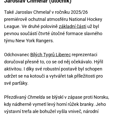
Jaroslav Chmelař (útočník)
Také Jaroslav Chmelař v ročníku 2025/26
premiérově ochutnal atmosféru National Hockey
League. Ve druhé polovině
základní části
už byl
pevnou součástí čtvrté útočné formace slavného
týmu New York Rangers.
Odchovanec
Bílých Tygrů Liberec
reprezentaci
doručoval přesně to, co se od něj očekávalo. Hýřil
aktivitou. I díky své robustní postavě byl schopen
udržet se na kotouči a vytvářet tak příležitosti pro
své parťáky.
Přezdívaný
Chmelda
se blýskl v zápase proti Norsku,
kdy nádherně vymetl levý horní růžek branky. Jeho
výstavní trefa ale bohužel vyšla vniveč, národní