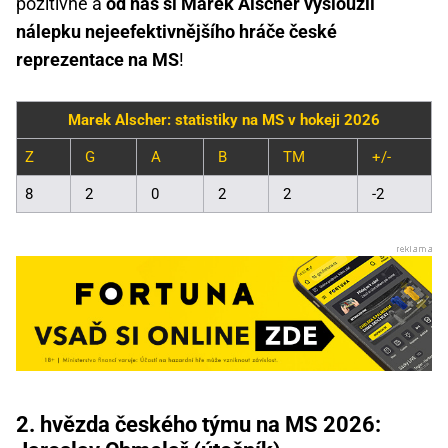
pozitivně a
od nás si Marek Alscher vysloužil
nálepku nejeefektivnějšího hráče české
reprezentace na MS
!
Marek Alscher: statistiky na MS v hokeji 2026
Z
G
A
B
TM
+/-
8
2
0
2
2
-2
2. hvězda českého týmu na MS 2026: