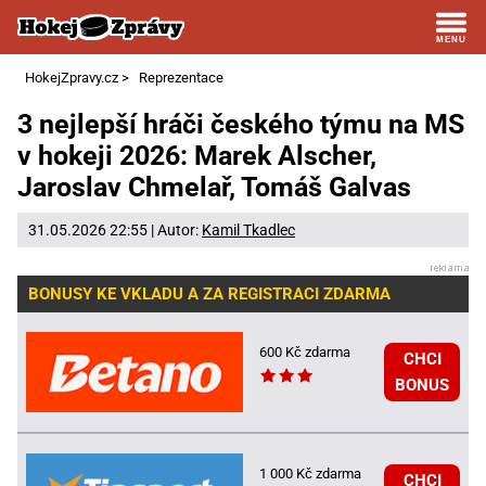
HokejZpravy.cz
>
Reprezentace
3 nejlepší hráči českého týmu na MS
v hokeji 2026: Marek Alscher,
Jaroslav Chmelař, Tomáš Galvas
31.05.2026 22:55 | Autor:
Kamil Tkadlec
BONUSY KE VKLADU A ZA REGISTRACI ZDARMA
600 Kč zdarma
CHCI
BONUS
1 000 Kč zdarma
CHCI