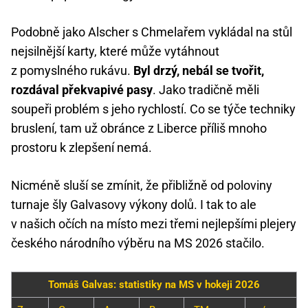
Podobně jako Alscher s Chmelařem vykládal na stůl
nejsilnější karty, které může vytáhnout
z pomyslného rukávu.
Byl drzý, nebál se tvořit,
rozdával překvapivé pasy
. Jako tradičně měli
soupeři problém s jeho rychlostí. Co se týče techniky
bruslení, tam už obránce z Liberce příliš mnoho
prostoru k zlepšení nemá.
Nicméně sluší se zmínit, že přibližně od poloviny
turnaje šly Galvasovy výkony dolů. I tak to ale
v našich očích na místo mezi třemi nejlepšími plejery
českého národního výběru na MS 2026 stačilo.
Tomáš Galvas: statistiky na MS v hokeji 2026