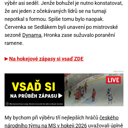
výběr asi seděl. Jenže bohužel je nutno konstatovat,
že ani jeden z očekávaných lídrů se na turnaji
nepotkal s formou. Spíše tomu bylo naopak.
Červenka se Sedlákem byli unavení po mistrovské
sezoně
Dynama
, Hronka zase sužuvalo poranění
ramene.
Na hokejové zápasy si vsaď ZDE
My bychom při výběru tří nejlepších hráčů
českého
národního týmu na MS v hokeji 2026
uvažovali úplně