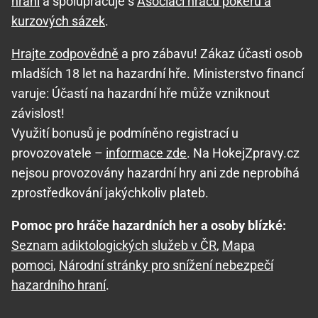
hraní
a spolupracuje s
Asociací hráčů pokeru a
kurzových sázek
.
Hrajte zodpovědně
a pro zábavu! Zákaz účasti osob
mladších 18 let na hazardní hře. Ministerstvo financí
varuje: Účastí na hazardní hře může vzniknout
závislost!
Využití bonusů je podmíněno registrací u
provozovatele –
informace zde
. Na HokejZpravy.cz
nejsou provozovány hazardní hry ani zde neprobíhá
zprostředkování jakýchkoliv plateb.
Pomoc pro hráče hazardních her a osoby blízké:
Seznam adiktologických služeb v ČR
,
Mapa
pomoci
,
Národní stránky pro snížení nebezpečí
hazardního hraní
.