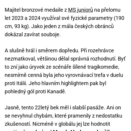
Majitel bronzové medaile z
MS juniorů
na přelomu
let 2023 a 2024 využíval své fyzické parametry (190
cm, 93 kg). Jako jeden z mála českých obránců
dokázal zavírat souboje.
A slušně hrál i směrem dopředu. Při rozehrávce
nezmatkoval, většinou dělal správná rozhodnutí. Byť
to zní jako úryvek ze scénáře šílené tragikomedie,
nesmírně cenná byla jeho vyrovnávací trefa v duelu
proti Itálii. Jeho hlavním highlightem pak byl
pohledný gól proti Kanadě.
Jasně, tento 22letý bek měl i slabší pasáže. Ani on
se nevyhnul chybám, které pramenily z nedostatku
zkušeností. Nicméně v globálu jej lze hodnotit