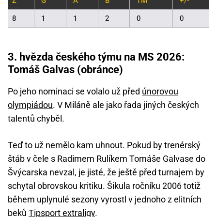
Z
G
A
B
TM
+/-
8
1
1
2
0
0
3. hvězda českého týmu na MS 2026:
Tomáš Galvas (obránce)
Po jeho nominaci se volalo už před
únorovou
olympiádou
. V Miláně ale jako řada jiných českých
talentů chyběl.
Teď to už nemělo kam uhnout. Pokud by trenérský
štáb v čele s Radimem Rulíkem Tomáše Galvase do
Švýcarska nevzal, je jisté, že ještě před turnajem by
schytal obrovskou kritiku. Šikula ročníku 2006 totiž
během uplynulé sezony vyrostl v jednoho z elitních
beků
Tipsport extraligy
.