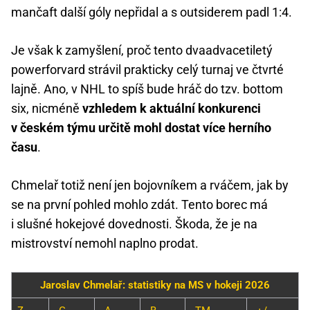
mančaft další góly nepřidal a s outsiderem padl 1:4.
Je však k zamyšlení, proč tento dvaadvacetiletý
powerforvard strávil prakticky celý turnaj ve čtvrté
lajně. Ano, v NHL to spíš bude hráč do tzv. bottom
six, nicméně
vzhledem k aktuální konkurenci
v českém týmu určitě mohl dostat více herního
času
.
Chmelař totiž není jen bojovníkem a rváčem, jak by
se na první pohled mohlo zdát. Tento borec má
i slušné hokejové dovednosti. Škoda, že je na
mistrovství nemohl naplno prodat.
Jaroslav Chmelař: statistiky na MS v hokeji 2026