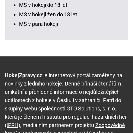
MS v hokeji do 18 let
MS v hokeji žen do 18 let
MS v para hokeji
HokejZpravy.cz
je internetový portál zaměřený na
novinky z ledního hokeje. Denně přináší čtenářům
unikátní a přehledné informace o nejdůležitějších
událostech z hokeje v Česku i v zahraničí. Patří do
skupiny webů společnosti GTO Solutions, s. r. o.,
která je členem
Institutu pro regulaci hazardních her
(IPRH)
, mediálním partnerem projektu
Zodpovědné