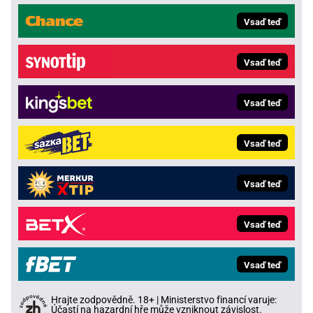
Vsaď teď
Vsaď teď
Vsaď teď
Vsaď teď
Vsaď teď
Vsaď teď
Vsaď teď
Hrajte zodpovědně. 18+ | Ministerstvo financí varuje:
Účastí na hazardní hře může vzniknout závislost.