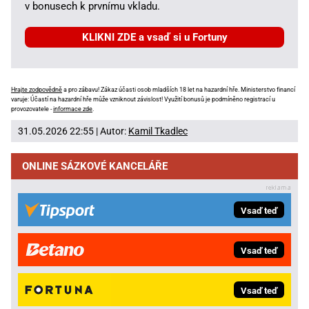
v bonusech k prvnímu vkladu.
KLIKNI ZDE a vsaď si u Fortuny
Hrajte zodpovědně
a pro zábavu! Zákaz účasti osob mladších 18 let na hazardní hře. Ministerstvo financí
varuje: Účastí na hazardní hře může vzniknout závislost! Využití bonusů je podmíněno registrací u
provozovatele -
informace zde
.
31.05.2026 22:55 | Autor:
Kamil Tkadlec
ONLINE SÁZKOVÉ KANCELÁŘE
Vsaď teď
Vsaď teď
Vsaď teď