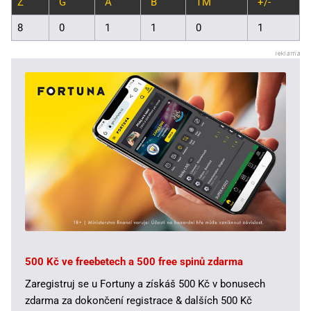
Z
G
A
B
TM
+/-
8
0
1
1
0
1
500 Kč ve freebetech a 500 free spinů zdarma
Zaregistruj se u Fortuny a získáš 500 Kč v bonusech
zdarma za dokončení registrace & dalších 500 Kč