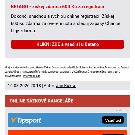
BETANO - získej zdarma 600 Kč za registraci
Dokonči snadnou a rychlou online registraci. Získej
600 Kč zdarma za ověření účtu a sleduj zápasy Chance
Ligy zdarma.
KLIKNI ZDE a vsaď si u Betano
Hrajte zodpovědně
a pro zábavu! Zákaz účasti osob mladších 18 let na hazardní hře. Ministerstvo financí
varuje: Účastí na hazardní hře může vzniknout závislost! Využití bonusů je podmíněno registrací u
provozovatele -
informace zde
.
16.03.2026 20:18 | Autor:
Jan Kukrál
ONLINE SÁZKOVÉ KANCELÁŘE
Vsaď teď