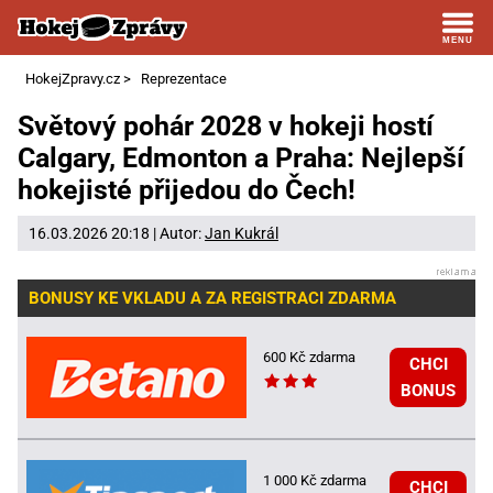
HokejZpravy.cz
>
Reprezentace
Světový pohár 2028 v hokeji hostí
Calgary, Edmonton a Praha: Nejlepší
hokejisté přijedou do Čech!
16.03.2026 20:18 | Autor:
Jan Kukrál
BONUSY KE VKLADU A ZA REGISTRACI ZDARMA
600 Kč zdarma
CHCI
BONUS
1 000 Kč zdarma
CHCI