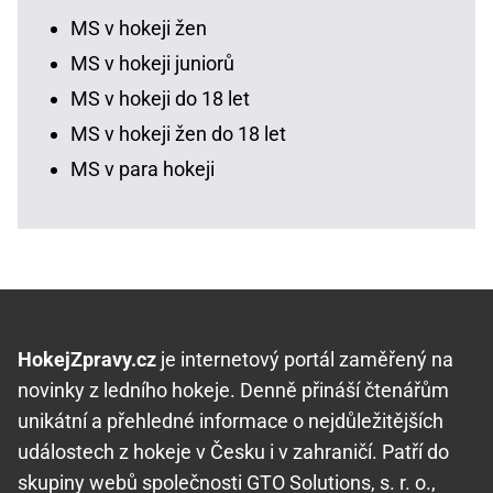
MS v hokeji žen
MS v hokeji juniorů
MS v hokeji do 18 let
MS v hokeji žen do 18 let
MS v para hokeji
HokejZpravy.cz
je internetový portál zaměřený na
novinky z ledního hokeje. Denně přináší čtenářům
unikátní a přehledné informace o nejdůležitějších
událostech z hokeje v Česku i v zahraničí. Patří do
skupiny webů společnosti GTO Solutions, s. r. o.,