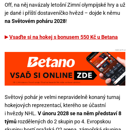
Off, na něj navázaly letošní Zimní olympijské hry a už
je dané i příští dostaveníčko hvězd – dojde k němu
na Světovém poháru 2028
!
Vsaďte si na hokej s bonusem 550 Kč u Betana
Světový pohár je velmi nepravidelně konaný turnaj
hokejových reprezentací, kterého se účastní
i hvězdy NHL.
V únoru 2028 se na něm představí 8
týmů
rozdělených do 2 skupin po 4. Evropskou
skupinu hostí pražská O2 arena, zámořská skupina