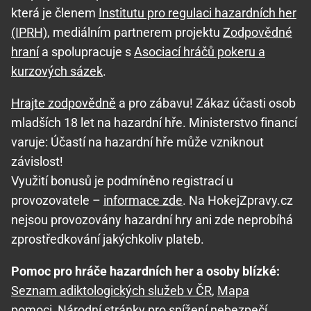
která je členem
Institutu pro regulaci hazardních her
(IPRH)
, mediálním partnerem projektu
Zodpovědné
hraní
a spolupracuje s
Asociací hráčů pokeru a
kurzových sázek
.
Hrajte zodpovědně
a pro zábavu! Zákaz účasti osob
mladších 18 let na hazardní hře. Ministerstvo financí
varuje: Účastí na hazardní hře může vzniknout
závislost!
Využití bonusů je podmíněno registrací u
provozovatele –
informace zde
. Na HokejZpravy.cz
nejsou provozovány hazardní hry ani zde neprobíhá
zprostředkování jakýchkoliv plateb.
Pomoc pro hráče hazardních her a osoby blízké:
Seznam adiktologických služeb v ČR
,
Mapa
pomoci
,
Národní stránky pro snížení nebezpečí