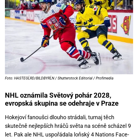
Foto: HASTEGĹRD/BILDBYRĹN / Shutterstock Editorial / Profimedia
NHL oznámila Světový pohár 2028,
evropská skupina se odehraje v Praze
Hokejoví fanoušci dlouho strádali, turnaj těch
skutečně nejlepších hráčů světa na scéně scházel 9
let. Pak ale NHL uspořádala loňský 4 Nations Face-