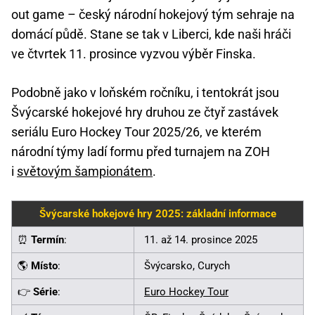
out game – český národní hokejový tým sehraje na
domácí půdě. Stane se tak v Liberci, kde naši hráči
ve čtvrtek 11. prosince vyzvou výběr Finska.
Podobně jako v loňském ročníku, i tentokrát jsou
Švýcarské hokejové hry druhou ze čtyř zastávek
seriálu Euro Hockey Tour 2025/26, ve kterém
národní týmy ladí formu před turnajem na ZOH
i
světovým šampionátem
.
Švýcarské hokejové hry 2025: základní informace
⏰
Termín
:
11. až 14. prosince 2025
🌎
Místo
:
Švýcarsko, Curych
👉
Série
:
Euro Hockey Tour