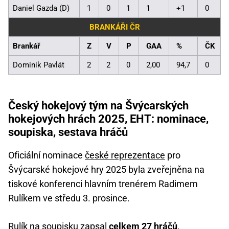
Daniel Gazda (D)
1
0
1
1
+1
0
BRANKÁŘI ČR
Brankář
Z
V
P
GAA
%
ČK
Dominik Pavlát
2
2
0
2,00
94,7
0
Český hokejový tým na Švýcarských
hokejových hrách 2025, EHT: nominace,
soupiska, sestava hráčů
Oficiální nominace
české reprezentace
pro
Švýcarské hokejové hry 2025 byla zveřejněna na
tiskové konferenci hlavním trenérem Radimem
Rulíkem ve středu 3. prosince.
Rulík na soupisku zapsal
celkem 27 hráčů
,