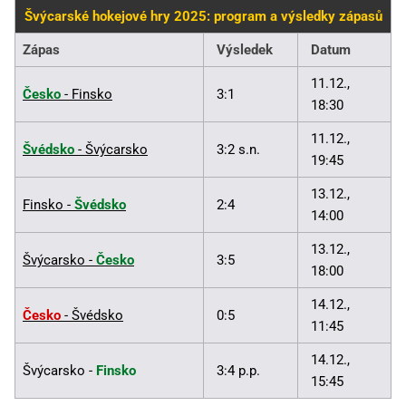
Švýcarské hokejové hry 2025: program a výsledky zápasů
Zápas
Výsledek
Datum
11.12.,
Česko
- Finsko
3:1
18:30
11.12.,
Švédsko
- Švýcarsko
3:2 s.n.
19:45
13.12.,
Finsko -
Švédsko
2:4
14:00
13.12.,
Švýcarsko -
Česko
3:5
18:00
14.12.,
Česko
- Švédsko
0:5
11:45
14.12.,
Švýcarsko -
Finsko
3:4 p.p.
15:45