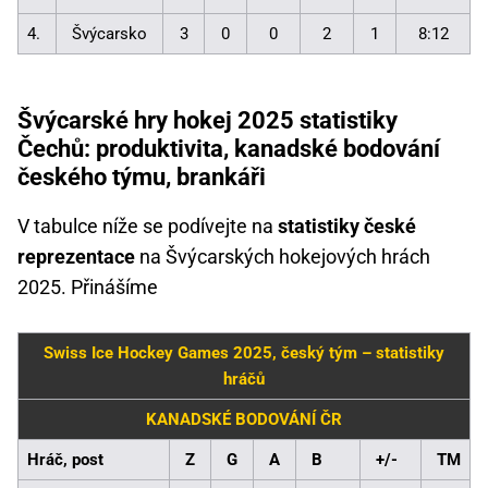
4.
Švýcarsko
3
0
0
2
1
8:12
Švýcarské hry hokej 2025 statistiky
Čechů: produktivita, kanadské bodování
českého týmu, brankáři
V tabulce níže se podívejte na
statistiky české
reprezentace
na Švýcarských hokejových hrách
2025. Přinášíme
Swiss Ice Hockey Games 2025, český tým – statistiky
hráčů
KANADSKÉ BODOVÁNÍ ČR
Hráč, post
Z
G
A
B
+/-
TM