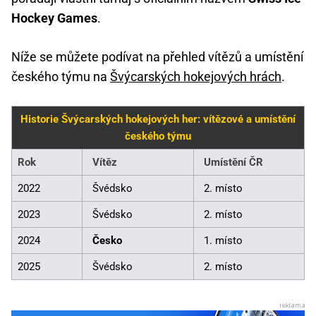
Hockey Games
.
Níže se můžete podívat na přehled vítězů a umístění
českého týmu na
Švýcarských hokejových hrách
.
Historie Švýcarských hokejových her: vítězové a umístění
českého týmu
Rok
Vítěz
Umístění ČR
2022
Švédsko
2. místo
2023
Švédsko
2. místo
2024
Česko
1. místo
2025
Švédsko
2. místo