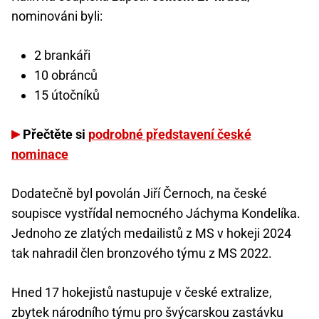
nominováni byli:
2 brankáři
10 obránců
15 útočníků
Přečtěte si
podrobné představení české
nominace
Dodatečně byl povolán Jiří Černoch, na české
soupisce vystřídal nemocného Jáchyma Kondelíka.
Jednoho ze zlatých medailistů z MS v hokeji 2024
tak nahradil člen bronzového týmu z MS 2022.
Hned 17 hokejistů nastupuje v české extralize,
zbytek národního týmu pro švýcarskou zastávku