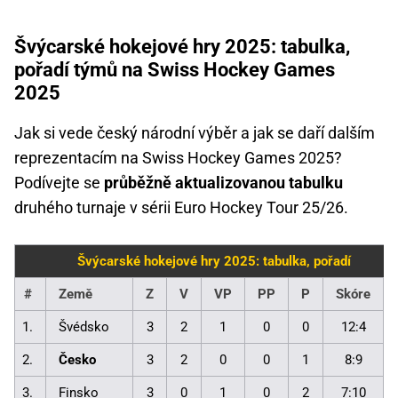
Švýcarské hokejové hry 2025: tabulka,
pořadí týmů na Swiss Hockey Games
2025
Jak si vede český národní výběr a jak se daří dalším
reprezentacím na Swiss Hockey Games 2025?
Podívejte se
průběžně aktualizovanou tabulku
druhého turnaje v sérii Euro Hockey Tour 25/26.
Švýcarské hokejové hry 2025: tabulka, pořadí
#
Země
Z
V
VP
PP
P
Skóre
1.
Švédsko
3
2
1
0
0
12:4
2.
Česko
3
2
0
0
1
8:9
3.
Finsko
3
0
1
0
2
7:10