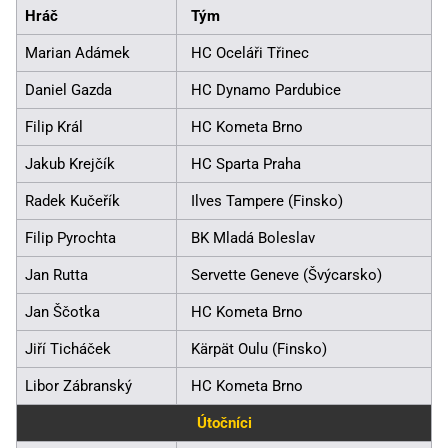
Hráč
Tým
Marian Adámek
HC Oceláři Třinec
Daniel Gazda
HC Dynamo Pardubice
Filip Král
HC Kometa Brno
Jakub Krejčík
HC Sparta Praha
Radek Kučeřík
Ilves Tampere (Finsko)
Filip Pyrochta
BK Mladá Boleslav
Jan Rutta
Servette Geneve (Švýcarsko)
Jan Ščotka
HC Kometa Brno
Jiří Ticháček
Kärpät Oulu (Finsko)
Libor Zábranský
HC Kometa Brno
Útočníci