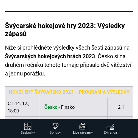
Švýcarské hokejové hry 2023: Výsledky
zápasů
Níže si prohlédněte výsledky všech šesti zápasů na
Švýcarských hokejových hrách 2023
. Česko si na
druhém ročníku tohoto turnaje připsalo dvě vítězství
a jednu porážku.
HOKEJ EHT ŠVÝCARSKO 2023 – PROGRAM A VÝSLEDKY
ČT 14. 12.,
Česko
- Finsko
2:1
18:00
ČT 14. 12.,
Švédsko
- Švýcarsko
4:2
19:45
Sázkovky
Bonusy
Live streamy
Extraliga