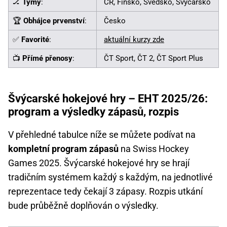
🏒
Týmy
:
ČR, Finsko, Švédsko, Švýcarsko
🏆
Obhájce prvenství
:
Česko
✅
Favorité
:
aktuální kurzy zde
📺
Přímé přenosy
:
ČT Sport, ČT 2, ČT Sport Plus
Švýcarské hokejové hry – EHT 2025/26:
program a výsledky zápasů, rozpis
V přehledné tabulce níže se můžete podívat na
kompletní program zápasů
na Swiss Hockey
Games 2025. Švýcarské hokejové hry se hrají
tradičním systémem každý s každým, na jednotlivé
reprezentace tedy čekají 3 zápasy. Rozpis utkání
bude průběžně doplňován o výsledky.