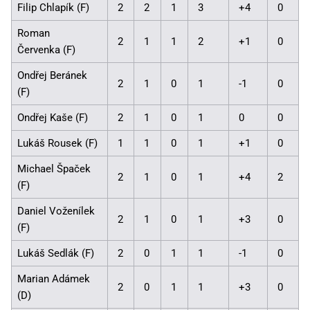
Filip Chlapík (F)
2
2
1
3
+4
0
Roman
2
1
1
2
+1
0
Červenka (F)
Ondřej Beránek
2
1
0
1
-1
0
(F)
Ondřej Kaše (F)
2
1
0
1
0
0
Lukáš Rousek (F)
1
1
0
1
+1
0
Michael Špaček
2
1
0
1
+4
2
(F)
Daniel Voženílek
2
1
0
1
+3
0
(F)
Lukáš Sedlák (F)
2
0
1
1
-1
0
Marian Adámek
2
0
1
1
+3
0
(D)