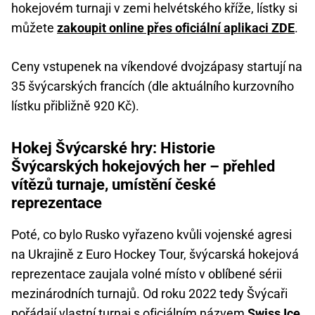
hokejovém turnaji v zemi helvétského kříže, lístky si
můžete
zakoupit online přes oficiální aplikaci ZDE
.
Ceny vstupenek na víkendové dvojzápasy startují na
35 švýcarských francích (dle aktuálního kurzovního
lístku přibližně 920 Kč).
Hokej Švýcarské hry: Historie
Švýcarských hokejových her – přehled
vítězů turnaje, umístění české
reprezentace
Poté, co bylo Rusko vyřazeno kvůli vojenské agresi
na Ukrajině z Euro Hockey Tour, švýcarská hokejová
reprezentace zaujala volné místo v oblíbené sérii
mezinárodních turnajů. Od roku 2022 tedy Švýcaři
pořádají vlastní turnaj s oficiálním názvem
Swiss Ice