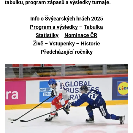
tabulku, program zápasů a výsledky turnaje.
Info o Švýcarských hrách 2025
Program a výsledky
–
Tabulka
Statistiky
–
Nominace ČR
Živě
–
Vstupenky
–
Historie
Předcházející ročníky