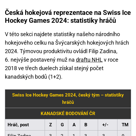
Česká hokejová reprezentace na Swiss Ice
Hockey Games 2024: statistiky hráčů
V této sekci najdete statistiky našeho národního
hokejového celku na Švýcarských hokejových hrách
2024. Týmovou produktivitu ovládl Filip Zadina,
6. nejvýše postavený muž na
draftu NHL
v roce
2018 ve třech duelech získal stejný počet
kanadských bodů (1+2).
Swiss Ice Hockey Games 2024, český tým – statistiky
hráčů
KANADSKÉ BODOVÁNÍ ČR
Hráč, post
Z
G
A
B
+/-
TM
Filip Zadina
3
2
1
3
3
0