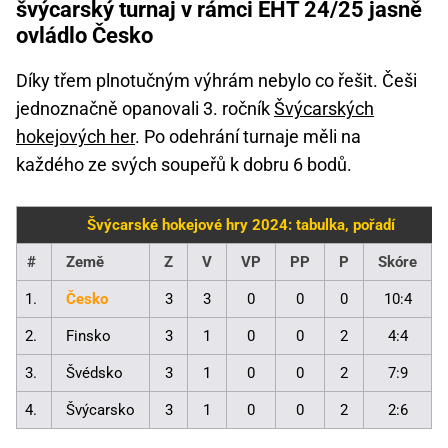
švýcarský turnaj v rámci EHT 24/25 jasně
ovládlo Česko
Díky třem plnotučným výhrám nebylo co řešit. Češi
jednoznačně opanovali 3. ročník
Švýcarských
hokejových her
. Po odehrání turnaje měli na
každého ze svých soupeřů k dobru 6 bodů.
Švýcarské hokejové hry 2024: tabulka, pořadí
#
Země
Z
V
VP
PP
P
Skóre
1.
Česko
3
3
0
0
0
10:4
2.
Finsko
3
1
0
0
2
4:4
3.
Švédsko
3
1
0
0
2
7:9
4.
Švýcarsko
3
1
0
0
2
2:6