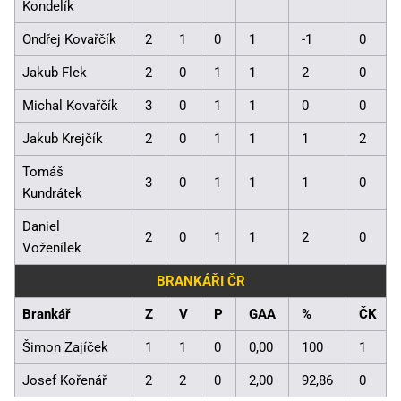
Kondelík
Ondřej Kovařčík
2
1
0
1
-1
0
Jakub Flek
2
0
1
1
2
0
Michal Kovařčík
3
0
1
1
0
0
Jakub Krejčík
2
0
1
1
1
2
Tomáš
3
0
1
1
1
0
Kundrátek
Daniel
2
0
1
1
2
0
Voženílek
BRANKÁŘI ČR
Brankář
Z
V
P
GAA
%
ČK
Šimon Zajíček
1
1
0
0,00
100
1
Josef Kořenář
2
2
0
2,00
92,86
0