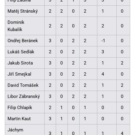
Matěj Stránský
2
2
0
2
1
0
Dominik
2
2
0
2
2
0
Kubalík
Ondřej Beránek
3
0
2
2
-1
0
Lukáš Sedlák
2
0
2
2
3
0
Jakub Sirota
3
0
2
2
1
2
Jiří Smejkal
3
0
2
2
4
0
David Tomášek
2
0
2
2
1
2
Libor Zábranský
3
0
2
2
1
0
Filip Chlapík
2
1
0
1
0
0
Martin Kaut
3
1
0
1
0
0
Jáchym
3
1
0
1
1
4