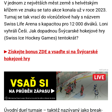
V jednom z největších měst země s helvétským
křížem ve znaku se tato akce konala už v roce 2023.
Turnaj se tak vrací do víceúčelové haly s názvem
Swiss Life Arena s kapacitou pro 12 000 diváků. Loni
vyhráli Češi. Jak dopadnou Švýcarské hokejové hry
(Swiss Ice Hockey Games) tentokrát?
Získejte bonus ZDE a vsaďte si na Švýcarské
hokejové hry
Úvodní duel turnaje – taktéž nazývaný jako break-