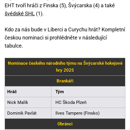
EHT tvoří hráči z Finska (5), Švýcarska (4) a také
švédské SHL
(1).
Kdo za nás bude v Liberci a Curychu hrát? Kompletní
českou nominaci si prohlédněte v následující
tabulce.
Nominace českého národního týmu na Švýcarské hokejové
hry 2025
Brankáři
Hráč
Tým
Nick Malík
HC Škoda Plzeň
Dominik Pavlát
Ilves Tampere (Finsko)
Obránci