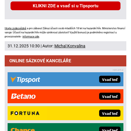
KLIKNI ZDE a vsaď si u Tipsportu
Hrajte zodpovědně
a pro zábavu! Zákaz účasti osob mladších 18 let na hazardní hře. Ministerstvo financí
varuje: Účastí na hazardní hře může vzniknout závislost! Využití bonusů je podmíněno registrací u
provozovatele -
informace zde
.
31.12.2025 10:30 | Autor:
Michal Konvalina
ONLINE SÁZKOVÉ KANCELÁŘE
Vsaď teď
Vsaď teď
Vsaď teď
Vsaď teď