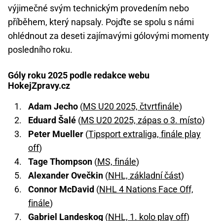
výjimečné svým technickým provedením nebo
příběhem, který napsaly. Pojďte se spolu s námi
ohlédnout za deseti zajímavými gólovými momenty
posledního roku.
Góly roku 2025 podle redakce webu
HokejZpravy.cz
Adam Jecho
(
MS U20 2025, čtvrtfinále
)
Eduard Šalé
(
MS U20 2025, zápas o 3. místo
)
Peter Mueller
(
Tipsport extraliga, finále play
off
)
Tage Thompson
(
MS, finále
)
Alexander Ovečkin
(
NHL, základní část
)
Connor McDavid
(
NHL 4 Nations Face Off,
finále
)
Gabriel Landeskog
(
NHL, 1. kolo play off
)