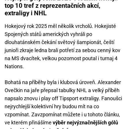
top 10 tref z reprezentačních akcí,
extraligy i NHL
Hokejový rok 2025 měl několik vrcholů. Hokejisté
Spojených států amerických vyhráli po
dlouhatánském čekání světový šampionát, čeští
junioři zkraje ledna brali potřetí za sebou cenný kov
na MS dvacítek, velkou pozornost poutal i turnaj 4
Nations.
Bohatá na příběhy byla i klubová úroveň. Alexander
Ovečkin na jaře přepsal tabulky NHL a velký příběh
napsalo znovu i play off Tipsport extraligy. Fanoušci
nejrychlejší kolektivní hry budou mít na co
vzpomínat. Zavzpomínat můžete i u tohoto článku,
ve kterém přinášíme
výběr nejvýznačnějších gólů