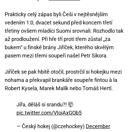
Prakticky celý zápas byli Češi v nejtěsnějším
vedením 1:0, dvacet sekund před koncem třetí
třetiny ovšem mladíci Suomi srovnali. Rozhodlo tak
až prodloužení. Při hře tří proti třem zůstal „za
bukem“ u finské brány Jiříček, kterého skvělým
pasem mezi třemi soupeři našel Petr Sikora.
Jiříček se pak hbitě otočil, prostrčil si hokejku mezi
nohama a překvapil brankáře soupeře fintou à la
Robert Kysela, Marek Malík nebo Tomáš Hertl.
Jířa, děláš si srandu?! 🤯
pic.twitter.com/VIoiAxGOb5
— Český hokej (@czehockey)
December