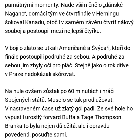
památnými momenty. Nade vším čnělo „dánské
Nagano“, domácí tým ve čtvrtfinále v Herningu
šokoval Kanadu, otočil v samém závěru čtvrtfinálový
souboj a postoupil mezi nejlepší čtyřku.
V boji o zlato se utkali Američané a Švýcaři, kteří do
finále postoupili podruhé za sebou. A podruhé za
sebou jim zbyly oči pro pláč. Stejně jako o rok dříve
v Praze nedokázali skórovat.
Na nule ovšem zůstali po 60 minutách i hráči
Spojených států. Muselo se tak prodlužovat.
V nastaveném čase už zlatý gól padl. Ze své hole ho
vypustil urostlý forvard Buffala Tage Thompson.
Branka to byla nejen důležitá, ale i opravdu
povedená, posuďte sami.