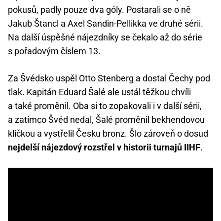
pokusů, padly pouze dva góly. Postarali se o ně
Jakub Štancl a Axel Sandin-Pellikka ve druhé sérii.
Na další úspěšné nájezdníky se čekalo až do série
s pořadovým číslem 13.
Za Švédsko uspěl Otto Stenberg a dostal Čechy pod
tlak. Kapitán Eduard Šalé ale ustál těžkou chvíli
a také proměnil. Oba si to zopakovali i v další sérii,
a zatímco Švéd nedal, Šalé proměnil bekhendovou
kličkou a vystřelil Česku bronz. Šlo zároveň o dosud
nejdelší nájezdový rozstřel v historii turnajů IIHF
.