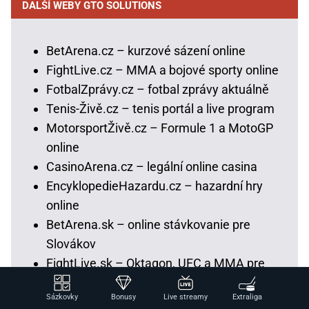
DALŠÍ WEBY GTO SOLUTIONS
BetArena.cz – kurzové sázení online
FightLive.cz – MMA a bojové sporty online
FotbalZprávy.cz – fotbal zprávy aktuálně
Tenis-Živě.cz – tenis portál a live program
MotorsportŽivě.cz – Formule 1 a MotoGP
online
CasinoArena.cz – legální online casina
EncyklopedieHazardu.cz – hazardní hry
online
BetArena.sk – online stávkovanie pre
Slovákov
FightLive.sk – Oktagon, UFC a MMA pre
Slovákov
Sázkovky
Bonusy
Live streamy
Extraliga
HokejSpravy.sk – Hokejové správy pre