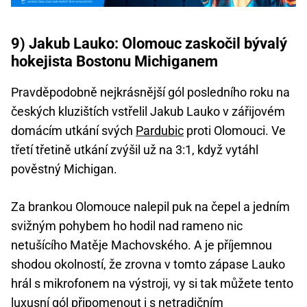
9) Jakub Lauko: Olomouc zaskočil bývalý
hokejista Bostonu Michiganem
Pravděpodobně nejkrásnější gól posledního roku na
českých kluzištích vstřelil Jakub Lauko v zářijovém
domácím utkání svých
Pardubic
proti Olomouci. Ve
třetí třetině utkání zvýšil už na 3:1, když vytáhl
pověstný Michigan.
Za brankou Olomouce nalepil puk na čepel a jedním
svižným pohybem ho hodil nad rameno nic
netušícího Matěje Machovského. A je příjemnou
shodou okolností, že zrovna v tomto zápase Lauko
hrál s mikrofonem na výstroji, vy si tak můžete tento
luxusní gól připomenout i s netradičním