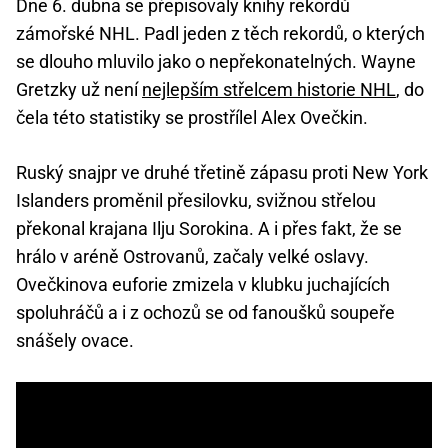
Dne 6. dubna se přepisovaly knihy rekordů
zámořské NHL. Padl jeden z těch rekordů, o kterých
se dlouho mluvilo jako o nepřekonatelných. Wayne
Gretzky už není
nejlepším střelcem historie NHL
, do
čela této statistiky se prostřílel Alex Ovečkin.
Ruský snajpr ve druhé třetině zápasu proti New York
Islanders proměnil přesilovku, svižnou střelou
překonal krajana Ilju Sorokina. A i přes fakt, že se
hrálo v aréně Ostrovanů, začaly velké oslavy.
Ovečkinova euforie zmizela v klubku juchajících
spoluhráčů a i z ochozů se od fanoušků soupeře
snášely ovace.