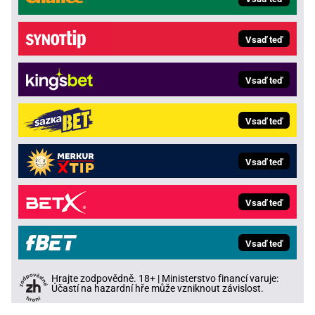
Vsaď teď
Vsaď teď
Vsaď teď
Vsaď teď
Vsaď teď
Vsaď teď
Hrajte zodpovědně. 18+ | Ministerstvo financí varuje:
Účastí na hazardní hře může vzniknout závislost.