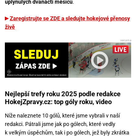
uplynulých dvanácti měsíců
.
Zaregistrujte se ZDE a sledujte hokejové přenosy
živě
Nejlepší trefy roku 2025 podle redakce
HokejZpravy.cz: top góly roku, video
Níže naleznete 10 gólů, které jsme vybrali v naší
redakci. Pátrali jsme jak po gólech, které vedly
k velkým úspěchům, tak i po gólech, jež byly zkrátka