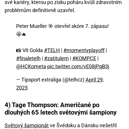
své kariéry, kterou po zisku poháru kvůli zdravotním
problémům definitivně uzavřel.
Peter Mueller 🎯 otevřel skóre 7. zápasu!
🤩🔥
📸 Vít Golda
#TELH
|
#momentyplayoff
|
#finaletelh
|
#zatitulem
|
#KOMPCE
|
@HCKometa
pic.twitter.com/vE08jPqB3j
— Tipsport extraliga (@telhcz)
April 29,
2025
4) Tage Thompson: Američané po
dlouhých 65 letech světovými šampiony
Světový šampionát
ve Švédsku a Dánsku nešetřil