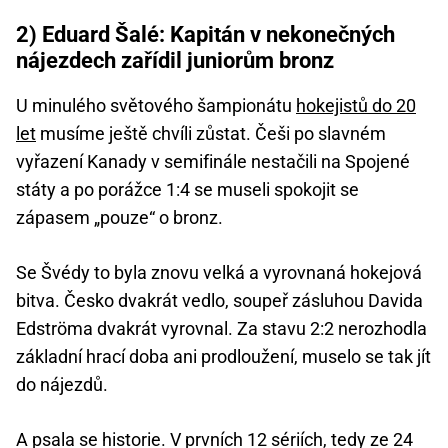
2) Eduard Šalé: Kapitán v nekonečných
nájezdech zařídil juniorům bronz
U minulého světového šampionátu
hokejistů do 20
let
musíme ještě chvíli zůstat. Češi po slavném
vyřazení Kanady v semifinále nestačili na Spojené
státy a po porážce 1:4 se museli spokojit se
zápasem „pouze“ o bronz.
Se Švédy to byla znovu velká a vyrovnaná hokejová
bitva. Česko dvakrát vedlo, soupeř zásluhou Davida
Edströma dvakrát vyrovnal. Za stavu 2:2 nerozhodla
základní hrací doba ani prodloužení, muselo se tak jít
do nájezdů.
A psala se historie. V prvních 12 sériích, tedy ze 24