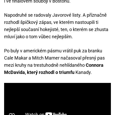
i ve finálovém souboji v Bostonu.
Napodruhé se radovaly Javorové listy. A příznačně
rozhodl špičkový zápas, ve kterém nastoupili ti
nejlepší současní hokejisté, ten, o kterém se zhusta
mluví jako o tom vůbec nejlepším.
Po buly v americkém pásmu vrátil puk za branku
Cale Makar a Mitch Marner načasoval přesný pas
mezi kruhy na trestuhodně nehlídaného
Connora
McDavida, který rozhodl o triumfu
Kanady.