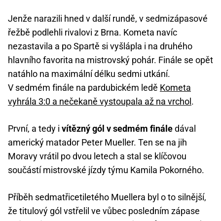
Jenže narazili hned v další rundě, v sedmizápasové
řežbě podlehli rivalovi z Brna. Kometa navíc
nezastavila a po Spartě si vyšlápla i na druhého
hlavního favorita na mistrovský pohár. Finále se opět
natáhlo na maximální délku sedmi utkání.
V sedmém finále na pardubickém ledě
Kometa
vyhrála 3:0 a nečekaně vystoupala až na vrchol
.
První, a tedy i
vítězný gól v sedmém finále
dával
americký matador Peter Mueller. Ten se na jih
Moravy vrátil po dvou letech a stal se klíčovou
součástí mistrovské jízdy týmu Kamila Pokorného.
Příběh sedmatřicetiletého Muellera byl o to silnější,
že titulový gól vstřelil ve vůbec posledním zápase