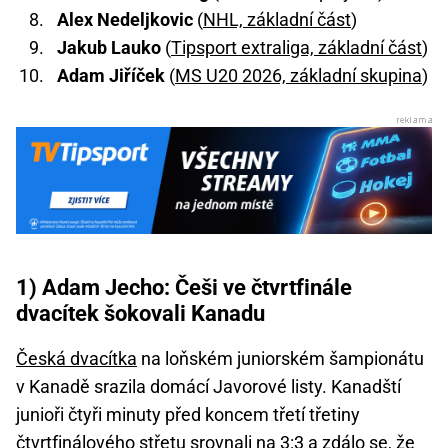
Alex Nedeljkovic
(
NHL, základní část
)
Jakub Lauko
(
Tipsport extraliga, základní část
)
Adam Jiříček
(
MS U20 2026, základní skupina
)
1) Adam Jecho: Češi ve čtvrtfinále
dvacítek šokovali Kanadu
Česká dvacítka
na loňském juniorském šampionátu
v Kanadě srazila domácí Javorové listy. Kanadští
junioři čtyři minuty před koncem třetí třetiny
čtvrtfinálového střetu srovnali na 3:3 a zdálo se, že