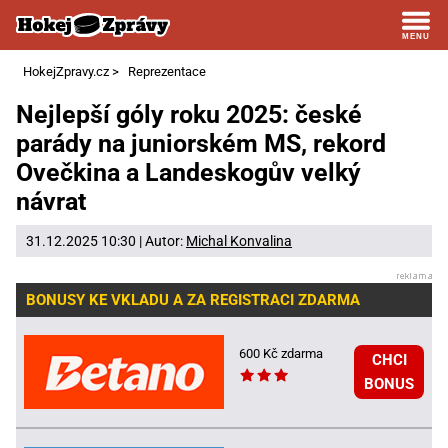
HokejZpravy.cz
>
Reprezentace
Nejlepší góly roku 2025: české
parády na juniorském MS, rekord
Ovečkina a Landeskogův velký
návrat
31.12.2025 10:30 | Autor:
Michal Konvalina
BONUSY KE VKLADU A ZA REGISTRACI ZDARMA
600 Kč zdarma
CHCI
BONUS