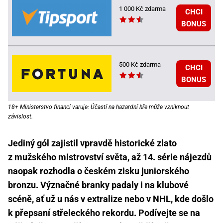
1 000 Kč zdarma
CHCI
BONUS
500 Kč zdarma
CHCI
BONUS
18+ Ministerstvo financí varuje: Účastí na hazardní hře může vzniknout
závislost.
Jediný gól zajistil vpravdě historické zlato
z mužského mistrovství světa, až 14. série nájezdů
naopak rozhodla o českém zisku juniorského
bronzu. Význačné branky padaly i na klubové
scéně, ať už u nás v extralize nebo v NHL, kde došlo
k přepsaní střeleckého rekordu. Podívejte se na