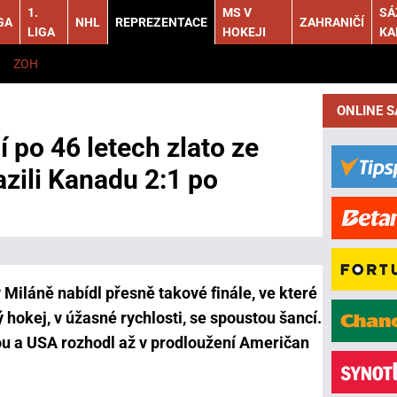
1.
MS V
SÁ
GA
NHL
REPREZENTACE
ZAHRANIČÍ
LIGA
HOKEJI
KA
ZOH
ONLINE 
 po 46 letech zlato ze
azili Kanadu 2:1 po
Miláně nabídl přesně takové finále, ve které
ý hokej, v úžasné rychlosti, se spoustou šancí.
u a USA rozhodl až v prodloužení Američan