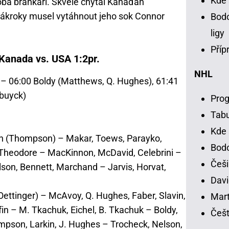
Kde 
i oba brankáři. Skvěle chytal Kanaďan
zákroky musel vytáhnout jeho sok Connor
Bodo
ligy
Příp
 Kanada vs. USA 1:2pr.
NHL
– 06:00 Boldy (Matthews, Q. Hughes), 61:41
ebuyck)
Prog
Tab
Kde 
n (Thompson) – Makar, Toews, Parayko,
Bodo
 Theodore – MacKinnon, McDavid, Celebrini –
Češi
lson, Bennett, Marchand – Jarvis, Horvat,
Davi
ettinger) – McAvoy, Q. Hughes, Faber, Slavin,
Mart
in – M. Tkachuk, Eichel, B. Tkachuk – Boldy,
Češt
pson, Larkin, J. Hughes – Trocheck, Nelson,