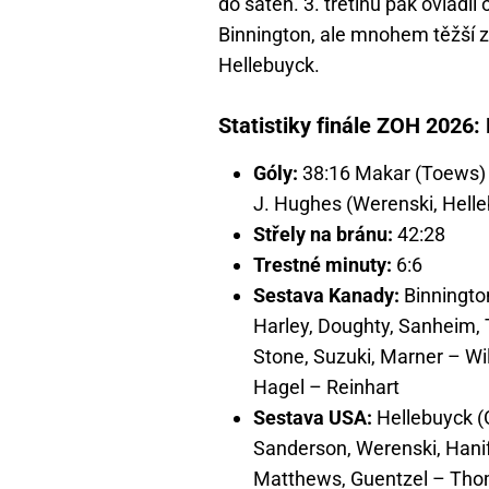
do šaten. 3. třetinu pak ovládl
Binnington, ale mnohem těžší 
Hellebuyck.
Statistiky finále ZOH 2026:
Góly:
38:16 Makar (Toews) 
J. Hughes (Werenski, Hell
Střely na bránu:
42:28
Trestné minuty:
6:6
Sestava Kanady:
Binningto
Harley, Doughty, Sanheim,
Stone, Suzuki, Marner – Wi
Hagel – Reinhart
Sestava USA:
Hellebuyck (O
Sanderson, Werenski, Hanif
Matthews, Guentzel – Thom