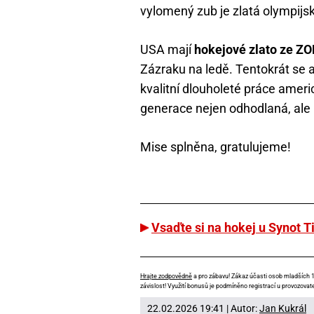
vylomený zub je zlatá olympij
USA mají
hokejové zlato ze ZO
Zázraku na ledě. Tentokrát se a
kvalitní dlouholeté práce ameri
generace nejen odhodlaná, ale
Mise splněna, gratulujeme!
Vsaďte si na hokej u Synot T
Hrajte zodpovědně
a pro zábavu! Zákaz účasti osob mladších 18
závislost! Využití bonusů je podmíněno registrací u provozovate
22.02.2026 19:41 | Autor:
Jan Kukrál