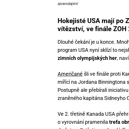
zpravodajství
Hokejisté USA mají po Z
vítězství, ve finále ZOH
Dlouhé čekání je u konce. Mnoh
program USA nyní sklízí to nej
zimních olympijských her
, nav
Američané
šli ve finále proti 
mířící na Jordana Binningtona 
Postupně ale přebírali iniciati
zraněného kapitána Sidneyho 
Ve 2. třetině Kanada USA přehrá
o vyrovnání pramenila
trefa o