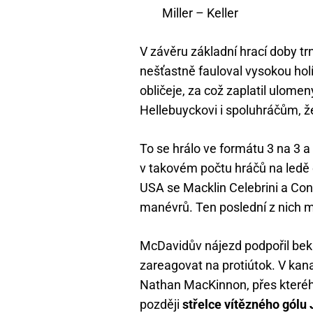
Miller – Keller
V závěru základní hrací doby trn
nešťastně fauloval vysokou hol
obličeje, za což zaplatil ulo
Hellebuyckovi i spoluhráčům, že
To se hrálo ve formátu 3 na 3 
v takovém počtu hráčů na ledě
USA se Macklin Celebrini a Co
manévrů. Ten poslední z nich 
McDavidův nájezd podpořil bek
zareagovat na protiútok. V k
Nathan MacKinnon, přes které
později
střelce vítězného gól