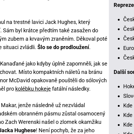
Repreze
Česk
ul na trestné lavici Jack Hughes, který
Česk
í. Sám byl krátce předtím také zasažen do
Česk
meným zubem a krvavým zraněním. Děkoval poté
 situaci zvládli.
Šlo se do prodloužení
.
Euro
Česk
a Kanaďané jako kdyby úplně zapomněli, jak se
 chovat. Místo kompaktních náletů na bránu
Další so
nnor McDavid opakovaně pouštěli do sólových
Hoke
měl pro
kolébku hokeje
fatální následky.
Slov
 Makar, jenže následně už nezvládal
Kde 
anadském obranném pásmu zůstal osamocený
Kde 
ho Zach Werenski našel o zlomek okamžiku
Kde 
u Jacka Hughese
! Není pochyb, že za jeho