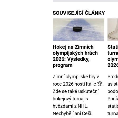
SOUVISEJÍCÍ ČLÁNKY
Hokej na Zimních
Stat
olympijských hrách
turn
2026: Výsledky,
olym
program
202
Zimní olympijské hry v
Produ
roce 2026 hostí Itálie 🏆.
asis
Zde se také uskuteční
bodo
hokejový turnaj s
Podí
hvězdami z NHL.
stati
Nechybějí ani Češi.
turn