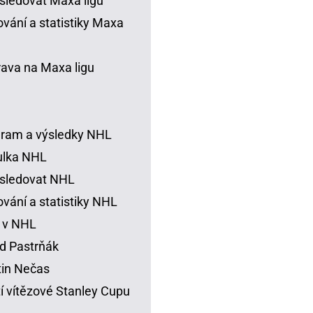
sledovat Maxa ligu
vání a statistiky Maxa
rava na Maxa ligu
ram a výsledky NHL
ulka NHL
sledovat NHL
vání a statistiky NHL
 v NHL
d Pastrňák
in Nečas
í vítězové Stanley Cupu