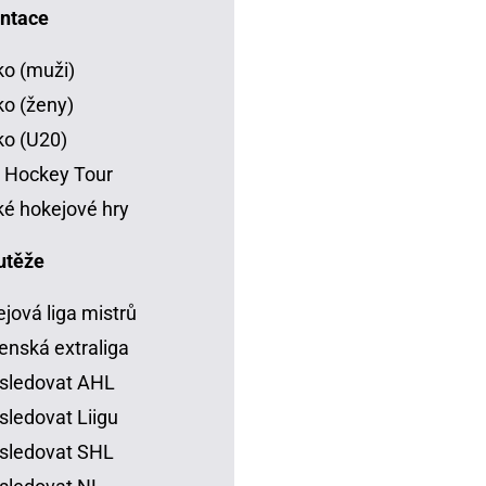
ntace
o (muži)
o (ženy)
o (U20)
 Hockey Tour
é hokejové hry
utěže
jová liga mistrů
enská extraliga
sledovat AHL
sledovat Liigu
sledovat SHL