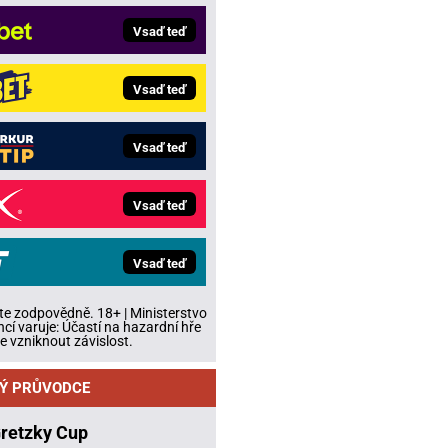
Vsaď teď
Vsaď teď
Vsaď teď
Vsaď teď
Vsaď teď
te zodpovědně. 18+ | Ministerstvo
ncí varuje: Účastí na hazardní hře
 vzniknout závislost.
Ý PRŮVODCE
Gretzky Cup