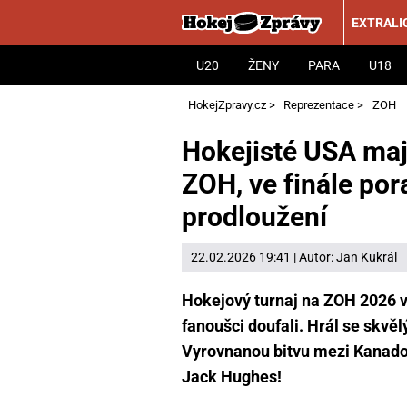
EXTRALI
U20
ŽENY
PARA
U18
HokejZpravy.cz
>
Reprezentace
>
ZOH
Hokejisté USA mají
ZOH, ve finále por
prodloužení
22.02.2026 19:41 | Autor:
Jan Kukrál
Hokejový turnaj na ZOH 2026 v 
fanoušci doufali. Hrál se skvěl
Vyrovnanou bitvu mezi Kanado
Jack Hughes!