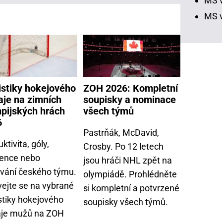
MS v
MS v
istiky hokejového
ZOH 2026: Kompletní
aje na zimních
soupisky a nominace
pijských hrách
všech týmů
6
Pastrňák, McDavid,
ktivita, góly,
Crosby. Po 12 letech
tence nebo
jsou hráči NHL zpět na
vání českého týmu.
olympiádě. Prohlédněte
vejte se na vybrané
si kompletní a potvrzené
stiky hokejového
soupisky všech týmů.
aje mužů na ZOH