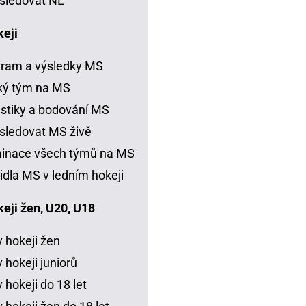
sledovat NL
keji
ram a výsledky MS
ký tým na MS
istiky a bodování MS
sledovat MS živě
inace všech týmů na MS
idla MS v ledním hokeji
eji žen, U20, U18
 hokeji žen
 hokeji juniorů
 hokeji do 18 let