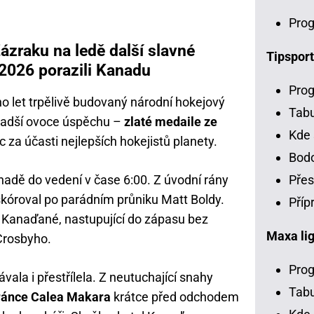
Prog
ázraku na ledě další slavné
Tipsport
 2026 porazili Kanadu
Prog
o let trpělivě budovaný národní hokejový
Tab
sladší ovoce úspěchu –
zlaté medaile ze
Kde 
íc za účasti nejlepších hokejistů planety.
Bodo
Přes
Kanadě do vedení v čase 6:00. Z úvodní rány
skóroval po parádním průniku Matt Boldy.
Příp
vu Kanaďané, nastupující do zápasu bez
Maxa li
Crosbyho.
Prog
vala i přestřílela. Z neutuchající snahy
Tabu
bránce Calea Makara
krátce před odchodem