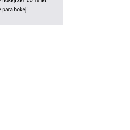
 hokeji žen do 18 let
 para hokeji