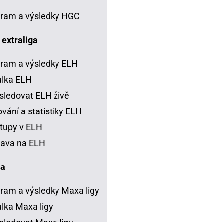
ram a výsledky HGC
 extraliga
ram a výsledky ELH
ulka ELH
sledovat ELH živě
vání a statistiky ELH
tupy v ELH
rava na ELH
ga
ram a výsledky Maxa ligy
lka Maxa ligy