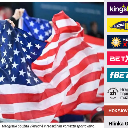
Hraj
fina
může
HOKEJOV
Hlinka 
– fotografie použita výhradně v redakčním kontextu sportovního