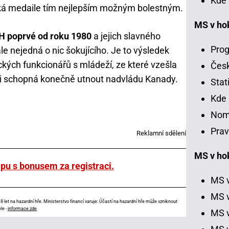
Kde 
ská medaile tím nejlepším možným bolestným.
MS v ho
H poprvé od roku 1980
a jejich slavného
Prog
le nejedná o nic šokujícího. Je to výsledek
ckých funkcionářů s mládeží, ze které vzešla
Čes
 i schopná konečně utnout nadvládu Kanady.
Stat
Kde 
Nom
Prav
Reklamní sdělení
MS v hok
ipu s bonusem za registraci.
MS v
MS v
 let na hazardní hře. Ministerstvo financí varuje: Účastí na hazardní hře může vzniknout
le -
informace zde
.
MS v