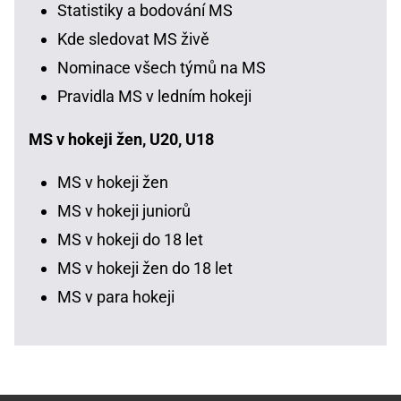
Statistiky a bodování MS
Kde sledovat MS živě
Nominace všech týmů na MS
Pravidla MS v ledním hokeji
MS v hokeji žen, U20, U18
MS v hokeji žen
MS v hokeji juniorů
MS v hokeji do 18 let
MS v hokeji žen do 18 let
MS v para hokeji