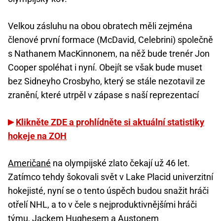
Velkou zásluhu na obou obratech měli zejména
členové první formace (McDavid, Celebrini) společně
s Nathanem MacKinnonem, na něž bude trenér Jon
Cooper spoléhat i nyní. Obejít se však bude muset
bez Sidneyho Crosbyho, který se stále nezotavil ze
zranění, které utrpěl v zápase s naší reprezentací
Klikněte ZDE a prohlídněte si aktuální statistiky
hokeje na ZOH
Američané
na olympijské zlato čekají už 46 let.
Zatímco tehdy šokovali svět v Lake Placid univerzitní
hokejisté, nyní se o tento úspěch budou snažit hráči
otřelí NHL, a to v čele s nejproduktivnějšími hráči
týmu, Jackem Hughesem a Austonem