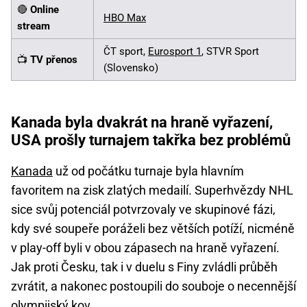
🔴
Online
HBO Max
stream
ČT sport,
Eurosport 1
, STVR Sport
📺
TV přenos
(Slovensko)
Kanada byla dvakrát na hraně vyřazení,
USA prošly turnajem takřka bez problémů
Kanada
už od počátku turnaje byla hlavním
favoritem na zisk zlatých medailí. Superhvězdy NHL
sice svůj potenciál potvrzovaly ve skupinové fázi,
kdy své soupeře poráželi bez větších potíží, nicméně
v play-off byli v obou zápasech na hraně vyřazení.
Jak proti Česku, tak i v duelu s Finy zvládli průběh
zvrátit, a nakonec postoupili do souboje o necennější
olympijský kov.