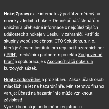
HokejZpravy.cz
je internetový portál zaměřený na
novinky z ledního hokeje. Denně přináší čtenářům
unikátní a přehledné informace o nejdůležitějších
událostech z hokeje v Česku i v zahraničí. Patří do
skupiny webů společnosti GTO Solutions, s. r. o.,
která je členem
Institutu pro regulaci hazardních her
(IPRH)
, mediálním partnerem projektu
Zodpovědné
hraní
a spolupracuje s
Asociací hráčů pokeru a
kurzových sázek
.
Hrajte zodpovědně
a pro zábavu! Zákaz účasti osob
mladších 18 let na hazardní hře. Ministerstvo financí
varuje: Účastí na hazardní hře může vzniknout
závislost!
Využití bonusů je podmíněno registrací u