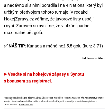
a nedávno si s nimi poradila i na
4 Nations
, který byl
určitým předvojem tohoto turnaje. V redakci
HokejZpravy.cz věříme, že javorové listy uspějí
i nyní. Zároveň si myslíme, že v utkání padne
maximálně pět gólů.
✅ NÁŠ TIP
: Kanada a méně než 5,5 gólu (kurz 3,71)
Reklamní sdělení
Vsaďte si na hokejové zápasy u Synotu
s bonusem za registraci.
Hrajte zodpovědně
a pro zábavu! Zákaz účasti osob mladších 18 let na hazardní hře. Ministerstvo financí
varuje: Účastí na hazardní hře může vzniknout závislost! Využití bonusů je podmíněno registrací u
provozovatele -
informace zde
.