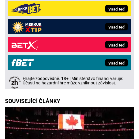
Vsaď teď
Vsaď teď
Vsaď teď
Vsaď teď
Hrajte zodpovědně. 18+ | Ministerstvo financí varuje:
Účastí na hazardní hře může vzniknout závislost.
SOUVISEJÍCÍ ČLÁNKY