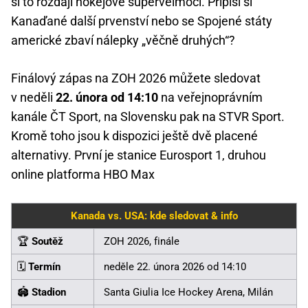
si to rozdají hokejové supervelmoci. Připíší si
Kanaďané další prvenství nebo se Spojené státy
americké zbaví nálepky „věčně druhých“?
Finálový zápas na ZOH 2026 můžete sledovat
v neděli
22. února od 14:10
na veřejnoprávním
kanále ČT Sport, na Slovensku pak na STVR Sport.
Kromě toho jsou k dispozici ještě dvě placené
alternativy. První je stanice Eurosport 1, druhou
online platforma HBO Max
Kanada vs. USA: kde sledovat & info
🏆
Soutěž
ZOH 2026, finále
🗓️
Termín
neděle 22. února 2026 od 14:10
🏟️
Stadion
Santa Giulia Ice Hockey Arena, Milán