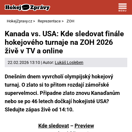
HokejZpravy.cz
>
Reprezentace
>
ZOH
Kanada vs. USA: Kde sledovat finále
hokejového turnaje na ZOH 2026
živě v TV a online
22.02.2026 13:10 | Autor:
Lukáš Losleben
Dnešním dnem vyvrcholí olympijský hokejový
turnaj. O zlato si to přitom rozdají zámořské
supervelmoci. Připadne zlato znovu Kanaďanům
nebo se po 46 letech dočkají hokejisté USA?
Sledujte zápas živě od 14:10.
Kde sledovat
–
Preview