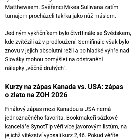
Matthewsem. Svěřenci Mikea Sullivana zatím
turnajem procházeli takřka jako nůž máslem.
Jediným vykřičníkem bylo čtvrtfinále se Švédskem,
kde zvítězili až v prodloužení. Semifinále však bylo
znovu v jejich absolutní režii a po hladké výhře nad
Slováky mohou pomýšlet na odstranění
nálepky „věčně druhých“.
Kurzy na zápas Kanada vs. USA: zápas
o zlato na ZOH 2026
Finálový zápas mezi Kanadou a USA nemá
jednoznačného favorita. Bookmakeři sázkové
kanceláře
SynotTip
věří více javorovým listům, na
jejichž vítězství vypsali kurz 2,46. Pokud věříte