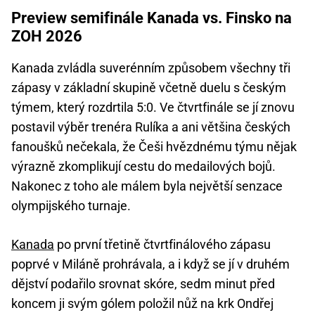
Preview semifinále Kanada vs. Finsko na
ZOH 2026
Kanada zvládla suverénním způsobem všechny tři
zápasy v základní skupině včetně duelu s českým
týmem, který rozdrtila 5:0. Ve čtvrtfinále se jí znovu
postavil výběr trenéra Rulíka a ani většina českých
fanoušků nečekala, že Češi hvězdnému týmu nějak
výrazně zkomplikují cestu do medailových bojů.
Nakonec z toho ale málem byla největší senzace
olympijského turnaje.
Kanada
po první třetině čtvrtfinálového zápasu
poprvé v Miláně prohrávala, a i když se jí v druhém
dějství podařilo srovnat skóre, sedm minut před
koncem ji svým gólem položil nůž na krk Ondřej