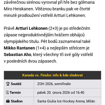
závěrečnou sirénou vyrovnal při hře bez gólmana
Miro Heiskanen. Vítěznou branku pak ve čtvrté
minutě prodloužení vstřelil Artturi Lehkonen.
Právě
Artturi Lehkonen
(2+3) je po středečním
zápase nejproduktivnějším hráčem obhájců
olympijského titulu. Pět bodů zaznamenal také
Mikko Rantanen
(1+4) a nejlepším střelcem je
Sebastian Aho
, který všechny tři své góly vstřelil
v posledních dvou zápasech.
Kanada vs. Finsko: info & kde sledovat
🏆
Soutěž
ZOH 2026, semifinále
🗓️
Termín
pátek 20. února 2026 od 16:40
🏟️
Stadion
Santa Giulia Ice Hockey Arena, Milán