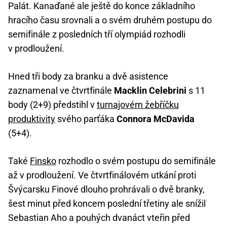
Palát. Kanaďané ale ještě do konce základního
hracího času srovnali a o svém druhém postupu do
semifinále z posledních tří olympiád rozhodli
v prodloužení.
Hned tři body za branku a dvě asistence
zaznamenal ve čtvrtfinále
Macklin Celebrini
s 11
body (2+9) předstihl v
turnajovém žebříčku
produktivity
svého parťáka
Connora McDavida
(5+4).
Také
Finsko
rozhodlo o svém postupu do semifinále
až v prodloužení. Ve čtvrtfinálovém utkání proti
Švýcarsku Finové dlouho prohrávali o dvě branky,
šest minut před koncem poslední třetiny ale snížil
Sebastian Aho a pouhých dvanáct vteřin před