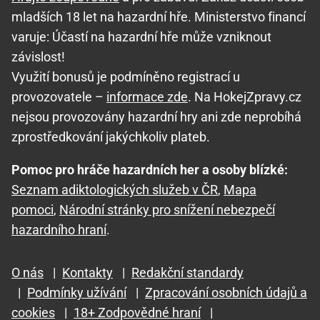
mladších 18 let na hazardní hře. Ministerstvo financí
varuje: Účastí na hazardní hře může vzniknout
závislost!
Využití bonusů je podmíněno registrací u
provozovatele –
informace zde
. Na HokejZpravy.cz
nejsou provozovány hazardní hry ani zde neprobíhá
zprostředkování jakýchkoliv plateb.
Pomoc pro hráče hazardních her a osoby blízké:
Seznam adiktologických služeb v ČR
,
Mapa
pomoci
,
Národní stránky pro snížení nebezpečí
hazardního hraní
.
O nás
|
Kontakty
|
Redakční standardy
|
Podmínky užívání
|
Zpracování osobních údajů a
cookies
|
18+ Zodpovědné hraní
|