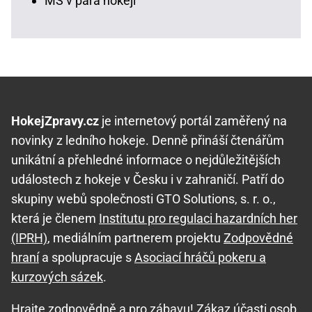
MS v para hokeji
HokejZpravy.cz
je internetový portál zaměřený na
novinky z ledního hokeje. Denně přináší čtenářům
unikátní a přehledné informace o nejdůležitějších
událostech z hokeje v Česku i v zahraničí. Patří do
skupiny webů společnosti GTO Solutions, s. r. o.,
která je členem
Institutu pro regulaci hazardních her
(IPRH)
, mediálním partnerem projektu
Zodpovědné
hraní
a spolupracuje s
Asociací hráčů pokeru a
kurzových sázek
.
Hrajte zodpovědně
a pro zábavu! Zákaz účasti osob