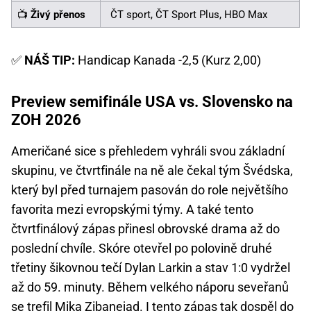
📺
Živý přenos
ČT sport, ČT Sport Plus, HBO Max
✅
NÁŠ TIP:
Handicap Kanada -2,5 (Kurz 2,00)
Preview semifinále USA vs. Slovensko na
ZOH 2026
Američané sice s přehledem vyhráli svou základní
skupinu, ve čtvrtfinále na ně ale čekal tým Švédska,
který byl před turnajem pasován do role největšího
favorita mezi evropskými týmy. A také tento
čtvrtfinálový zápas přinesl obrovské drama až do
poslední chvíle. Skóre otevřel po polovině druhé
třetiny šikovnou tečí Dylan Larkin a stav 1:0 vydržel
až do 59. minuty. Během velkého náporu seveřanů
se trefil Mika Zibanejad. I tento zápas tak dospěl do