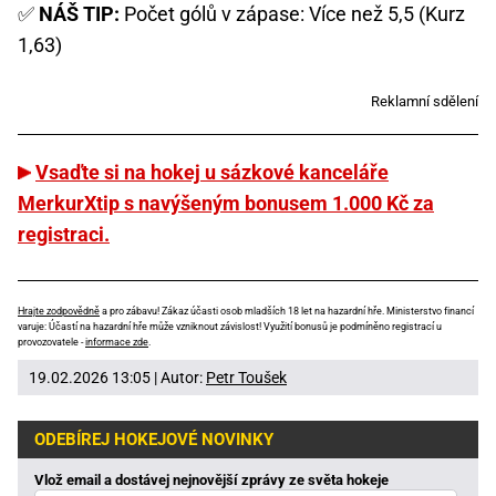
✅
NÁŠ TIP:
Počet gólů v zápase: Více než 5,5 (Kurz
1,63)
Reklamní sdělení
Vsaďte si na hokej u sázkové kanceláře
MerkurXtip s navýšeným bonusem 1.000 Kč za
registraci.
Hrajte zodpovědně
a pro zábavu! Zákaz účasti osob mladších 18 let na hazardní hře. Ministerstvo financí
varuje: Účastí na hazardní hře může vzniknout závislost! Využití bonusů je podmíněno registrací u
provozovatele -
informace zde
.
19.02.2026 13:05 | Autor:
Petr Toušek
ODEBÍREJ HOKEJOVÉ NOVINKY
Vlož email a dostávej nejnovější zprávy ze světa hokeje