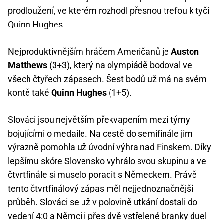
prodloužení, ve kterém rozhodl přesnou trefou k tyči
Quinn Hughes.
Nejproduktivnějším hráčem
Američanů
je
Auston
Matthews
(3+3), který na olympiádě bodoval ve
všech čtyřech zápasech. Šest bodů už má na svém
kontě také
Quinn Hughes
(1+5).
Slováci jsou největším překvapením mezi týmy
bojujícími o medaile. Na cestě do semifinále jim
výrazně pomohla už úvodní výhra nad Finskem. Díky
lepšímu skóre Slovensko vyhrálo svou skupinu a ve
čtvrtfinále si muselo poradit s Německem. Právě
tento čtvrtfinálový zápas měl nejjednoznačnější
průběh. Slováci se už v polovině utkání dostali do
vedení 4:0 a Němci i přes dvě vstřelené branky duel