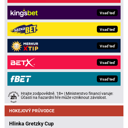
Vsaď teď
Vsaď teď
Vsaď teď
Vsaď teď
Vsaď teď
Hrajte zodpovědně. 18+ | Ministerstvo financí varuje:
Účastí na hazardní hře může vzniknout závislost.
HOKEJOVÝ PRŮVODCE
Hlinka Gretzky Cup