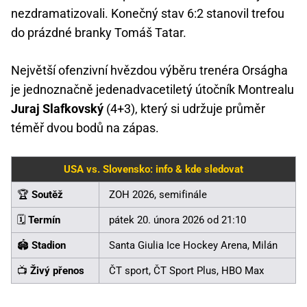
nezdramatizovali. Konečný stav 6:2 stanovil trefou
do prázdné branky Tomáš Tatar.
Největší ofenzivní hvězdou výběru trenéra Orságha
je jednoznačně jedenadvacetiletý útočník Montrealu
Juraj Slafkovský
(4+3), který si udržuje průměr
téměř dvou bodů na zápas.
USA vs. Slovensko: info & kde sledovat
🏆
Soutěž
ZOH 2026, semifinále
🗓️
Termín
pátek 20. února 2026 od 21:10
🏟️
Stadion
Santa Giulia Ice Hockey Arena, Milán
📺
Živý přenos
ČT sport, ČT Sport Plus, HBO Max