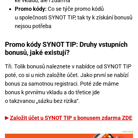
ke vkladu, ale i zdarma
Promo kódy:
Co se týče promo kódů
u společnosti SYNOT TIP, tak ty k získání bonusů
nejsou potřeba
Promo kódy SYNOT TIP: Druhy vstupních
bonusů, jaké existují?
Tři. Tolik bonusů naleznete v nabídce od SYNOT TIP
poté, co si u nich založíte účet. Jako první se nabízí
bonus za samotnou registraci. Poté zde máme
bonus k prvnímu vkladu a do třetice jde
o takzvanou „sázku bez rizika“.
Založit účet u SYNOT TIP s bonusem zdarma ZDE