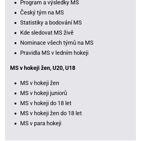
Program a výsledky MS
Český tým na MS
Statistiky a bodování MS
Kde sledovat MS živě
Nominace všech týmů na MS
Pravidla MS v ledním hokeji
MS v hokeji žen, U20, U18
MS v hokeji žen
MS v hokeji juniorů
MS v hokeji do 18 let
MS v hokeji žen do 18 let
MS v para hokeji