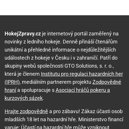
HokejZpravy.cz
je internetový portál zaměřený na
novinky z ledního hokeje. Denně přináší čtenářům
unikátní a přehledné informace o nejdůležitějších
událostech z hokeje v Česku i v zahraničí. Patří do
skupiny webů společnosti GTO Solutions, s. r. o.,
která je členem
Institutu pro regulaci hazardních her
(IPRH)
, mediálním partnerem projektu
Zodpovědné
hraní
a spolupracuje s
Asociací hráčů pokeru a
kurzových sázek
.
Hrajte zodpovědně
a pro zábavu! Zákaz účasti osob
mladších 18 let na hazardní hře. Ministerstvo financí
varuje: Účastí na hazardní hře může vzniknout