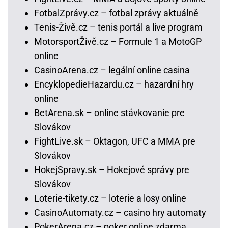
FotbalZprávy.cz – fotbal zprávy aktuálně
Tenis-Živě.cz – tenis portál a live program
MotorsportŽivě.cz – Formule 1 a MotoGP
online
CasinoArena.cz – legální online casina
EncyklopedieHazardu.cz – hazardní hry
online
BetArena.sk – online stávkovanie pre
Slovákov
FightLive.sk – Oktagon, UFC a MMA pre
Slovákov
HokejSpravy.sk – Hokejové správy pre
Slovákov
Loterie-tikety.cz – loterie a losy online
CasinoAutomaty.cz – casino hry automaty
PokerArena.cz – poker online zdarma