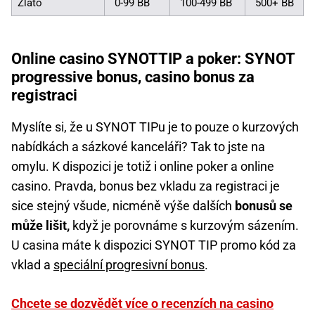
Zlato
0-99 BB
100-499 BB
500+ BB
Online casino SYNOTTIP a poker: SYNOT
progressive bonus, casino bonus za
registraci
Myslíte si, že u SYNOT TIPu je to pouze o kurzových
nabídkách a sázkové kanceláři? Tak to jste na
omylu. K dispozici je totiž i online poker a online
casino. Pravda, bonus bez vkladu za registraci je
sice stejný všude, nicméně výše dalších
bonusů se
může lišit,
když je porovnáme s kurzovým sázením.
U casina máte k dispozici SYNOT TIP promo kód za
vklad a
speciální progresivní bonus
.
Chcete se dozvědět více o recenzích na casino