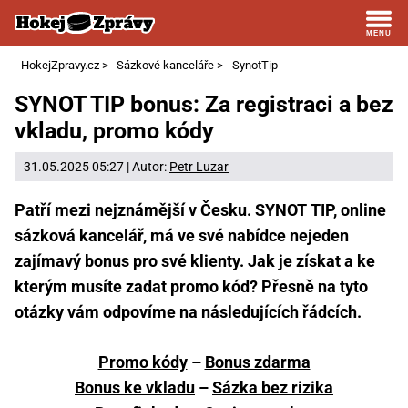
HokejZpravy.cz
>
Sázkové kanceláře
>
SynotTip
SYNOT TIP bonus: Za registraci a bez
vkladu, promo kódy
31.05.2025 05:27 | Autor:
Petr Luzar
Patří mezi nejznámější v Česku. SYNOT TIP, online
sázková kancelář, má ve své nabídce nejeden
zajímavý bonus pro své klienty. Jak je získat a ke
kterým musíte zadat promo kód? Přesně na tyto
otázky vám odpovíme na následujících řádcích.
Promo kódy
–
Bonus zdarma
Bonus ke vkladu
–
Sázka bez rizika