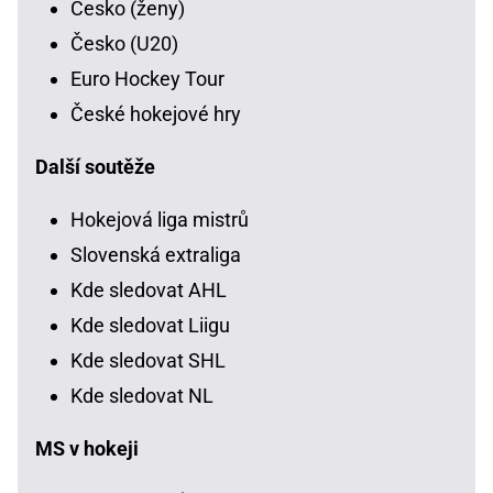
Česko (ženy)
Česko (U20)
Euro Hockey Tour
České hokejové hry
Další soutěže
Hokejová liga mistrů
Slovenská extraliga
Kde sledovat AHL
Kde sledovat Liigu
Kde sledovat SHL
Kde sledovat NL
MS v hokeji