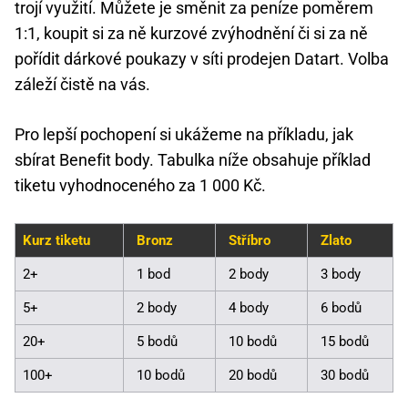
trojí využití. Můžete je směnit za peníze poměrem
1:1, koupit si za ně kurzové zvýhodnění či si za ně
pořídit dárkové poukazy v síti prodejen Datart. Volba
záleží čistě na vás.
Pro lepší pochopení si ukážeme na příkladu, jak
sbírat Benefit body. Tabulka níže obsahuje příklad
tiketu vyhodnoceného za 1 000 Kč.
Kurz tiketu
Bronz
Stříbro
Zlato
2+
1 bod
2 body
3 body
5+
2 body
4 body
6 bodů
20+
5 bodů
10 bodů
15 bodů
100+
10 bodů
20 bodů
30 bodů