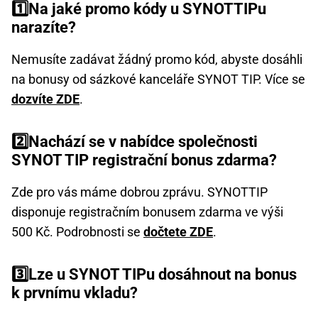
1️⃣Na jaké promo kódy u SYNOTTIPu
narazíte?
Nemusíte zadávat žádný promo kód, abyste dosáhli
na bonusy od sázkové kanceláře SYNOT TIP. Více se
dozvíte ZDE
.
2️⃣Nachází se v nabídce společnosti
SYNOT TIP registrační bonus zdarma?
Zde pro vás máme dobrou zprávu. SYNOTTIP
disponuje registračním bonusem zdarma ve výši
500 Kč. Podrobnosti se
dočtete ZDE
.
3️⃣Lze u SYNOT TIPu dosáhnout na bonus
k prvnímu vkladu?