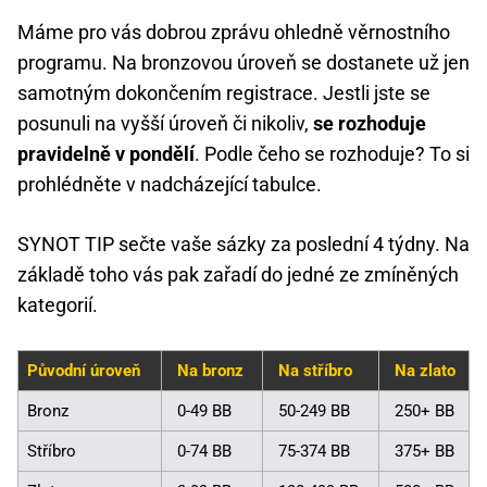
Máme pro vás dobrou zprávu ohledně věrnostního
programu. Na bronzovou úroveň se dostanete už jen
samotným dokončením registrace. Jestli jste se
posunuli na vyšší úroveň či nikoliv,
se rozhoduje
pravidelně v pondělí
. Podle čeho se rozhoduje? To si
prohlédněte v nadcházející tabulce.
SYNOT TIP sečte vaše sázky za poslední 4 týdny. Na
základě toho vás pak zařadí do jedné ze zmíněných
kategorií.
Původní úroveň
Na bronz
Na stříbro
Na zlato
Bronz
0-49 BB
50-249 BB
250+ BB
Stříbro
0-74 BB
75-374 BB
375+ BB