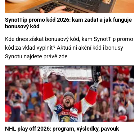
SynotTip promo kód 2026: kam zadat a jak funguje
bonusový kód
Kde dnes získat bonusový kód, kam SynotTip promo
kód za vklad vyplnit? Aktuální akční kód i bonusy
Synotu najdete právě zde.
NHL play off 2026: program, výsledky, pavouk