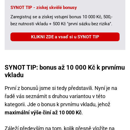
SYNOT TIP - získej skvělé bonusy
Zaregistruj se a získej vstupní bonus 10 000 Kč, 500,-
bez nutnosti vkladu + 500 Kč "první sázku bez rizika".
KLIKNI ZDE a vsaď si u SYNOT TIP
SYNOT TIP: bonus až 10 000 Kč k prvnímu
vkladu
První z bonusů jsme si tedy představili. Nyní je na
řadě vás seznámit s druhou variantou v této
kategorii. Jde o bonus k prvnímu vkladu, jehož
maximální výše činí až 10 000 Kč
.
Záleží především na tom, kolik přesně vložíte na