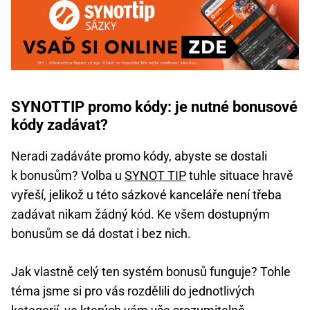
SYNOTTIP promo kódy: je nutné bonusové
kódy zadávat?
Neradi zadáváte promo kódy, abyste se dostali
k bonusům? Volba u
SYNOT TIP
tuhle situace hravě
vyřeší, jelikož u této sázkové kanceláře není třeba
zadávat nikam žádný kód. Ke všem dostupným
bonusům se dá dostat i bez nich.
Jak vlastně celý ten systém bonusů funguje? Tohle
téma jsme si pro vás rozdělili do jednotlivých