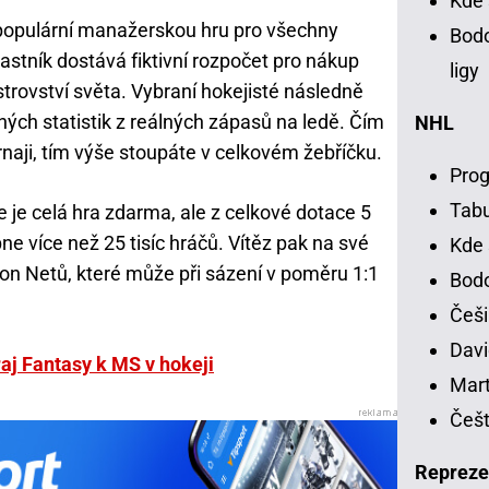
Kde 
populární manažerskou hru pro všechny
Bodo
astník dostává fiktivní rozpočet pro nákup
ligy
trovství světa. Vybraní hokejisté následně
ných statistik z reálných zápasů na ledě. Čím
NHL
urnaji, tím výše stoupáte v celkovém žebříčku.
Prog
Tab
 je celá hra zdarma, ale z celkové dotace 5
pne více než 25 tisíc hráčů. Vítěz pak na své
Kde 
ion Netů, které může při sázení v poměru 1:1
Bodo
Češi
Davi
raj Fantasy k MS v hokeji
Mart
Češt
Repreze