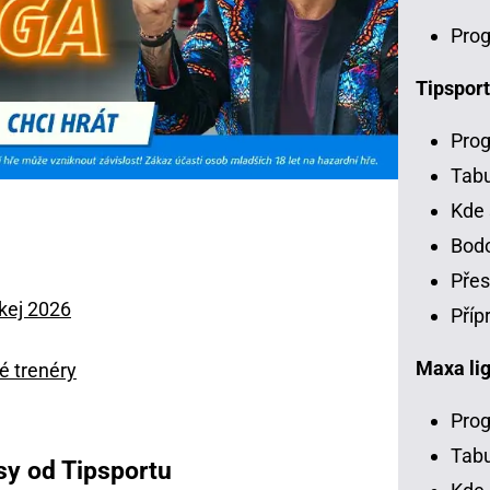
Prog
Tipsport
Prog
Tab
Kde 
Bodo
Přes
kej 2026
Příp
Maxa li
é trenéry
Prog
Tabu
sy od Tipsportu