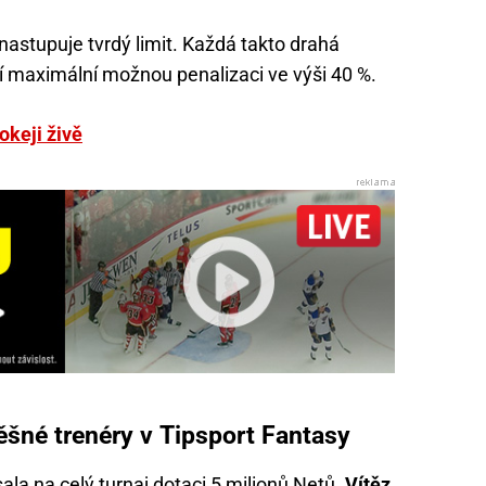
astupuje tvrdý limit. Každá takto drahá
 maximální možnou penalizaci ve výši 40 %.
okeji živě
šné trenéry v Tipsport Fantasy
la na celý turnaj dotaci 5 milionů Netů.
Vítěz