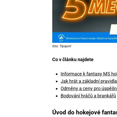
foto: Tipsport
Co v článku najdete
Informace k fantasy MS ho
Jak hrát a základní pravidla
Odměny a ceny pro úspěšn
Bodování hráčů a brankářů
Úvod do hokejové fanta