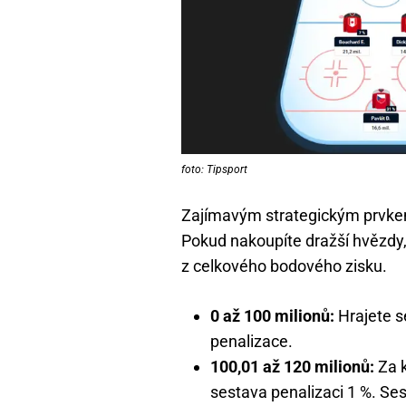
foto: Tipsport
Zajímavým strategickým prvkem
Pokud nakoupíte dražší hvězdy
z celkového bodového zisku.
0 až 100 milionů:
Hrajete s
penalizace.
100,01 až 120 milionů:
Za k
sestava penalizaci 1 %. Ses