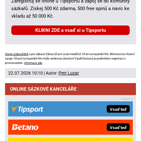
Zaregistruj se online u Tipsportu a zapoj se do komunity
sázkařů. Získej 500 Kč zdarma, 500 free spinů a navíc ke
vkladu až 50 000 Kč.
KLIKNI ZDE a vsaď si u Tipsportu
Hrajte zodpovědně
a pro zábavu! Zákaz účasti osob mladších 18 let na hazardní hře. Ministerstvo financí
varuje: Účastí na hazardní hře může vzniknout závislost! Využití bonusů je podmíněno registrací u
provozovatele -
informace zde
.
22.07.2026 10:10 | Autor:
Petr Luzar
ONLINE SÁZKOVÉ KANCELÁŘE
Vsaď teď
Vsaď teď