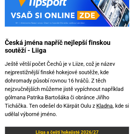
Česká jména napříč nejlepší finskou
soutěží - Liiga
Ještě větší počet Čechů je v Liize, což je název
nejprestižnější finské hokejové soutěže, kde
dohromady působí rovnou 16 hráčů. Z těch
nejzvučnějších můžeme jistě vypíchnout například
gólmana Patrika Bartošáka či obránce Jiřího
Ticháčka. Ten odešel do Kärpät Oulu z
Kladna
, kde si
udělal výborné jméno.
Liiga a čeští hokejisté 2026/27