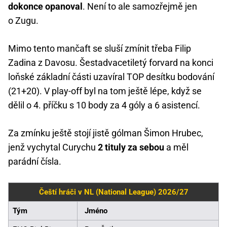
dokonce opanoval
. Není to ale samozřejmě jen
o Zugu.
Mimo tento mančaft se sluší zmínit třeba Filip
Zadina z Davosu. Šestadvacetiletý forvard na konci
loňské základní části uzavíral TOP desítku bodování
(21+20). V play-off byl na tom ještě lépe, když se
dělil o 4. příčku s 10 body za 4 góly a 6 asistencí.
Za zmínku ještě stojí jistě gólman Šimon Hrubec,
jenž vychytal Curychu
2 tituly za sebou
a měl
parádní čísla.
Čeští hráči v NL (National League) 2026/27
Tým
Jméno