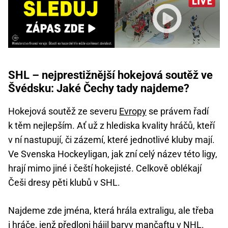
SHL – nejprestižnější hokejová soutěž ve
Švédsku: Jaké Čechy tady najdeme?
Hokejová soutěž ze severu
Evropy
se právem řadí
k těm nejlepším. Ať už z hlediska kvality hráčů, kteří
v ní nastupují, či zázemí, které jednotlivé kluby mají.
Ve Svenska Hockeyligan, jak zní celý název této ligy,
hrají mimo jiné i čeští hokejisté. Celkově oblékají
Češi dresy pěti klubů v SHL.
Najdeme zde jména, která hrála extraligu, ale třeba
i hráče, jenž předloni hájil barvy mančaftu v
NHL
.