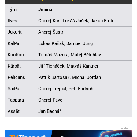
Tým
Jméno
Ilves
Ondřej Kos, Lukáš Jašek, Jakub Frolo
Jukurit
Andrej Šustr
KalPa
Lukáš Kaňák, Samuel Jung
KooKoo
Tomáš Mazura, Matěj Bělohlav
Kärpät
Jiří Ticháček, Matyáš Kantner
Pelicans
Patrik Bartošák, Michal Jordán
SaiPa
Ondřej Trejbal, Petr Fridrich
Tappara
Ondřej Pavel
Ässät
Jan Bednář