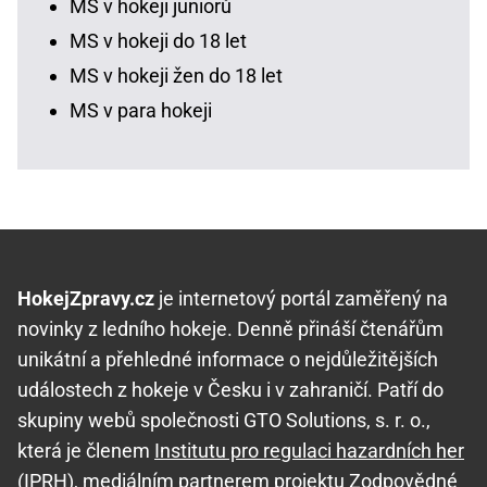
MS v hokeji juniorů
MS v hokeji do 18 let
MS v hokeji žen do 18 let
MS v para hokeji
HokejZpravy.cz
je internetový portál zaměřený na
novinky z ledního hokeje. Denně přináší čtenářům
unikátní a přehledné informace o nejdůležitějších
událostech z hokeje v Česku i v zahraničí. Patří do
skupiny webů společnosti GTO Solutions, s. r. o.,
která je členem
Institutu pro regulaci hazardních her
(IPRH)
, mediálním partnerem projektu
Zodpovědné