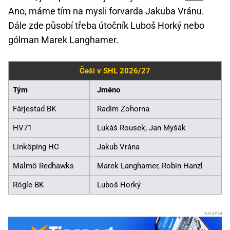
Ano, máme tím na mysli forvarda Jakuba Vránu.
Dále zde působí třeba útočník Luboš Horký nebo
gólman Marek Langhamer.
Češi v SHL 2026/27
Tým
Jméno
Färjestad BK
Radim Zohorna
HV71
Lukáš Rousek, Jan Myšák
Linköping HC
Jakub Vrána
Malmö Redhawks
Marek Langhamer, Robin Hanzl
Rögle BK
Luboš Horký