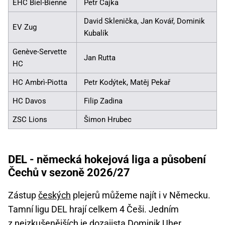
EHC Biel-Bienne
Petr Čajka
David Sklenička, Jan Kovář, Dominik
EV Zug
Kubalík
Genève-Servette
Jan Rutta
HC
HC Ambrì-Piotta
Petr Kodýtek, Matěj Pekař
HC Davos
Filip Zadina
ZSC Lions
Šimon Hrubec
DEL - německá hokejová liga a působení
Čechů v sezoně 2026/27
Zástup
českých
plejerů můžeme najít i v Německu.
Tamní ligu DEL hrají celkem 4 Češi. Jedním
z nejzkušenějších je dozajista Dominik Uher.