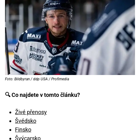
Foto: Bildbyran / ddp USA / Profimedia
🔍 Co najdete v tomto článku?
Živé přenosy
Švédsko
Finsko
Švýcarsko