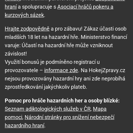
hraní
a spolupracuje s
Asociací hráčů pokeru a
kurzových sázek
.
Hrajte zodpovědně
a pro zábavu! Zákaz účasti osob
mladších 18 let na hazardní hře. Ministerstvo financí
varuje: Účastí na hazardní hře může vzniknout
závislost!
Využití bonusů je podmíněno registrací u
provozovatele –
informace zde
. Na HokejZpravy.cz
nejsou provozovány hazardní hry ani zde neprobíhá
zprostředkování jakýchkoliv plateb.
Pomoc pro hráče hazardních her a osoby blízké:
Seznam adiktologických služeb v ČR
,
Mapa
pomoci
,
Národní stránky pro snížení nebezpečí
hazardního hraní
.