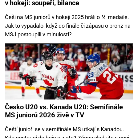
v hokeji: soupeři, bilance
Češi na MS juniorů v hokeji 2025 hráli o 🏅 medaile.
Jak to vypadalo, když do finále či zápasu o bronz na
MSJ postoupili v minulosti?
Česko U20 vs. Kanada U20: Semifinále
MS juniorů 2026 živě v TV
Čeští junioři se v semifinále MS utkají s Kanadou.
Kdo postoupí do boje o zlato? Zápas sledujte v noci