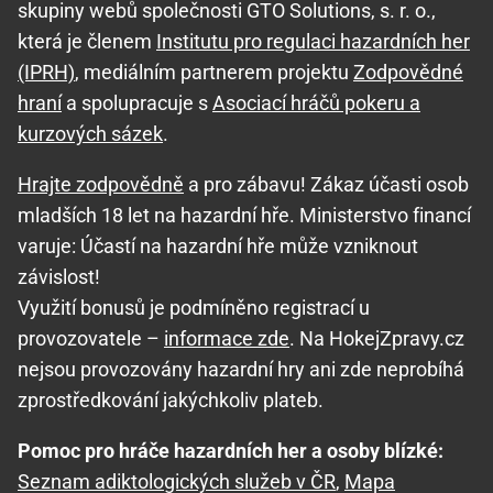
skupiny webů společnosti GTO Solutions, s. r. o.,
která je členem
Institutu pro regulaci hazardních her
(IPRH)
, mediálním partnerem projektu
Zodpovědné
hraní
a spolupracuje s
Asociací hráčů pokeru a
kurzových sázek
.
Hrajte zodpovědně
a pro zábavu! Zákaz účasti osob
mladších 18 let na hazardní hře. Ministerstvo financí
varuje: Účastí na hazardní hře může vzniknout
závislost!
Využití bonusů je podmíněno registrací u
provozovatele –
informace zde
. Na HokejZpravy.cz
nejsou provozovány hazardní hry ani zde neprobíhá
zprostředkování jakýchkoliv plateb.
Pomoc pro hráče hazardních her a osoby blízké:
Seznam adiktologických služeb v ČR
,
Mapa