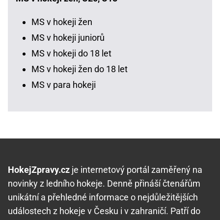
MS v hokeji žen
MS v hokeji juniorů
MS v hokeji do 18 let
MS v hokeji žen do 18 let
MS v para hokeji
HokejZpravy.cz
je internetový portál zaměřený na
novinky z ledního hokeje. Denně přináší čtenářům
unikátní a přehledné informace o nejdůležitějších
událostech z hokeje v Česku i v zahraničí. Patří do