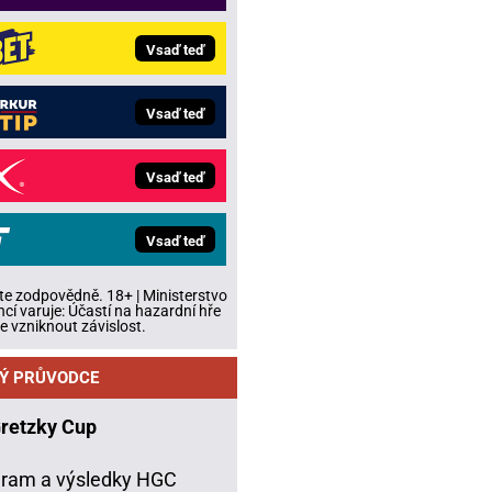
Vsaď teď
Vsaď teď
Vsaď teď
Vsaď teď
te zodpovědně. 18+ | Ministerstvo
ncí varuje: Účastí na hazardní hře
 vzniknout závislost.
Ý PRŮVODCE
Gretzky Cup
ram a výsledky HGC