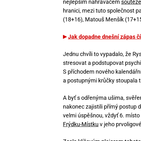
nejlepším nahrávačem
soutěž
hranici, mezi tuto společnost 
(18+16), Matouš Menšík (17+15
Jak dopadne dnešní zápas čí
Jednu chvíli to vypadalo, že R
stresovat a podstupovat psychic
S příchodem nového kalendářní
a postupnými krůčky stoupala 
A byť s odřenýma ušima, svěře
nakonec zajistili přímý postup d
velmi úspěšnou, vždyť 6. místo 
Frýdku-Místku
v jeho prvoligové