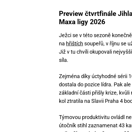
Preview čtvrtfinále Jihl
Maxa ligy 2026
Ježci se v této sezoně konečně 
na
hřištích
soupeřů, v říjnu se 
Již v tu chvíli okupovali nejvyšš
síla.
Zejména díky úctyhodné sérii 1
dostala do pozice lídra. Pak al
základní části přišly krize, kvůl
kol ztratila na Slavii Praha 4 bo
Týmovou produktivitu ovládl n
útočník stihl zaznamenat 43 ka