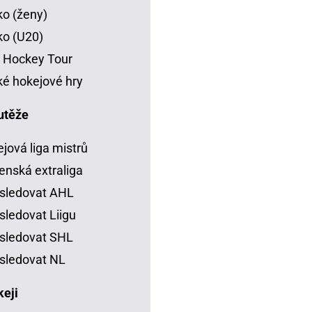
o (ženy)
o (U20)
 Hockey Tour
é hokejové hry
utěže
jová liga mistrů
enská extraliga
sledovat AHL
sledovat Liigu
sledovat SHL
sledovat NL
keji