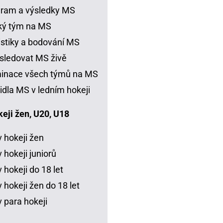
ram a výsledky MS
ký tým na MS
istiky a bodování MS
sledovat MS živě
inace všech týmů na MS
idla MS v ledním hokeji
eji žen, U20, U18
 hokeji žen
 hokeji juniorů
 hokeji do 18 let
 hokeji žen do 18 let
 para hokeji