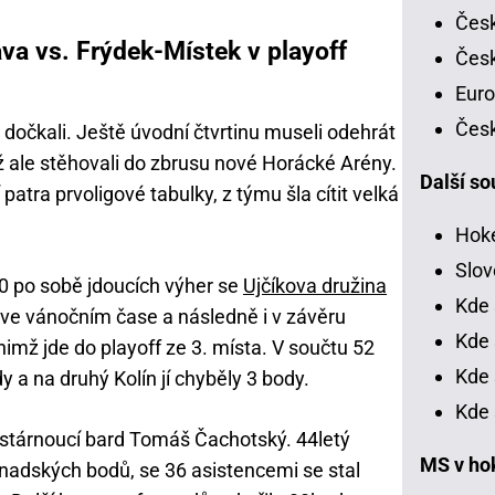
Česk
ava vs. Frýdek-Místek v playoff
Česk
Euro
Česk
dočkali. Ještě úvodní čtvrtinu museli odehrát
už ale stěhovali do zbrusu nové Horácké Arény.
Další so
í patra prvoligové tabulky, z týmu šla cítit velká
Hoke
Slov
0 po sobě jdoucích výher se
Ujčíkova družina
Kde 
e ve vánočním čase a následně i v závěru
Kde 
i nimž jde do playoff ze 3. místa. V součtu 52
Kde 
dy a na druhý Kolín jí chyběly 3 body.
Kde 
estárnoucí bard Tomáš Čachotský. 44letý
MS v ho
nadských bodů, se 36 asistencemi se stal