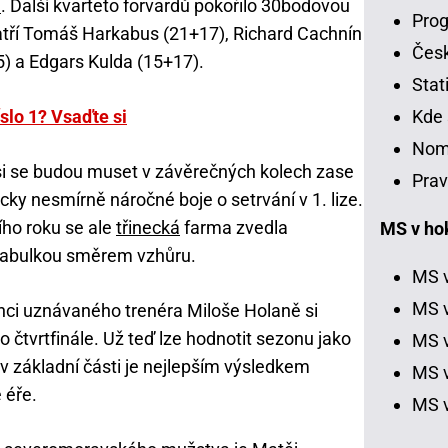
e
. Další kvarteto forvardů pokořilo 30bodovou
Prog
patří Tomáš Harkabus (21+17), Richard Cachnín
Čes
) a Edgars Kulda (15+17).
Stat
slo 1? Vsaďte si
Kde 
Nom
ysi se budou muset v závěrečných kolech zase
Prav
ky nesmírně náročné boje o setrvání v 1. lize.
ho roku se ale
třinecká
farma zvedla
MS v hok
tabulkou směrem vzhůru.
MS v
MS v
nci uznávaného trenéra Miloše Holaně si
o čtvrtfinále. Už teď lze hodnotit sezonu jako
MS v
v základní části je nejlepším výsledkem
MS v
 éře.
MS v