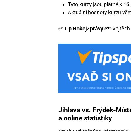
Tyto kurzy jsou platné k
16
Aktuální hodnoty kurzů vč
✅
Tip HokejZprávy.cz:
Vojtěch 
Jihlava vs. Frýdek-Míste
a online statistiky