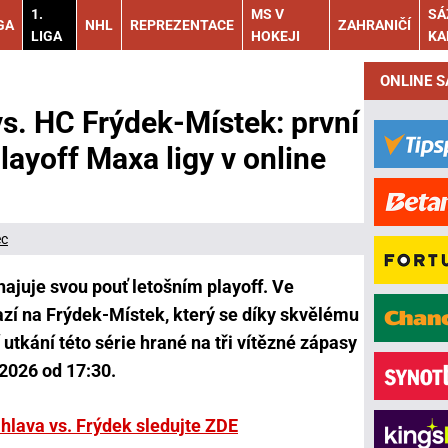
1.
MS V
SÁ
GA
NHL
REPREZENTACE
ZAHRANIČÍ
LIGA
HOKEJI
KA
ONLINE 
vs. HC Frýdek-Místek: první
layoff Maxa ligy v online
ec
hajuje svou pouť letošním playoff. Ve
razí na Frýdek-Místek, který se díky skvělému
 utkání této série hrané na tři vítězné zápasy
 2026 od 17:30.
ihlava vs. Frýdek sledujte ZDE