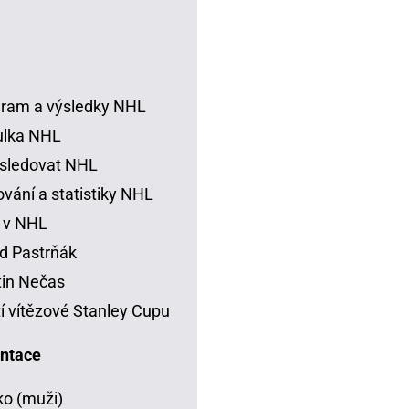
ram a výsledky NHL
ulka NHL
sledovat NHL
vání a statistiky NHL
 v NHL
d Pastrňák
in Nečas
í vítězové Stanley Cupu
ntace
o (muži)