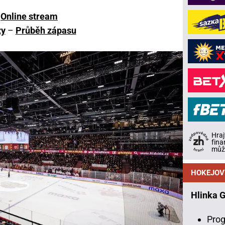
Online stream
zy
–
Průběh zápasu
Hraj
fina
může
HOKEJOV
Hlinka 
Prog