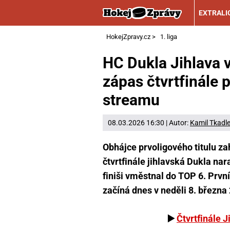
EXTRALI
HokejZpravy.cz
>
1. liga
HC Dukla Jihlava 
zápas čtvrtfinále p
streamu
08.03.2026 16:30 | Autor:
Kamil Tkadl
Obhájce prvoligového titulu za
čtvrtfinále jihlavská Dukla na
finiši vměstnal do TOP 6. První
začíná dnes v neděli 8. března
▶️
Čtvrtfinále J