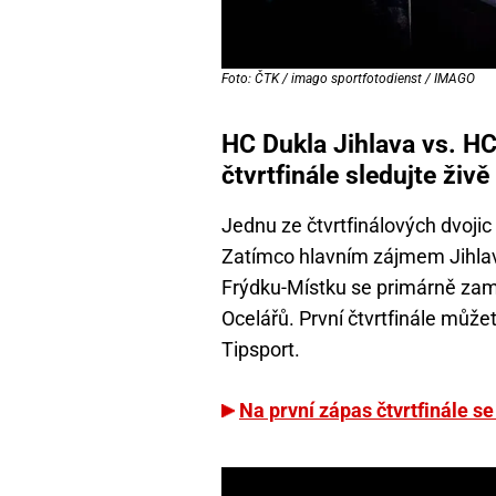
Foto: ČTK / imago sportfotodienst / IMAGO
HC Dukla Jihlava vs. H
čtvrtfinále sledujte živě
Jednu ze čtvrtfinálových dvojic u
Zatímco hlavním zájmem Jihlavy 
Frýdku-Místku se primárně zamě
Ocelářů. První čtvrtfinále může
Tipsport.
Na první zápas čtvrtfinále se