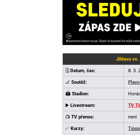
Jihlava vs.
🗓️
Datum, čas:
8. 3.
🏒
Soutěž:
Playo
🏟️
Stadion:
Horác
▶️
Livestream:
TV Ti
📺
TV přenos:
není
✅
Kurzy:
Tipsp