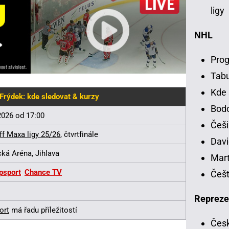
ligy
NHL
Prog
Tab
Kde 
 Frýdek: kde sledovat & kurzy
Bodo
 2026 od 17:00
Češi
ff Maxa ligy 25/26
, čtvrtfinále
Davi
ká Aréna, Jihlava
Mart
psport
,
Chance TV
Češt
Repreze
ort
má řadu příležitostí
Česk