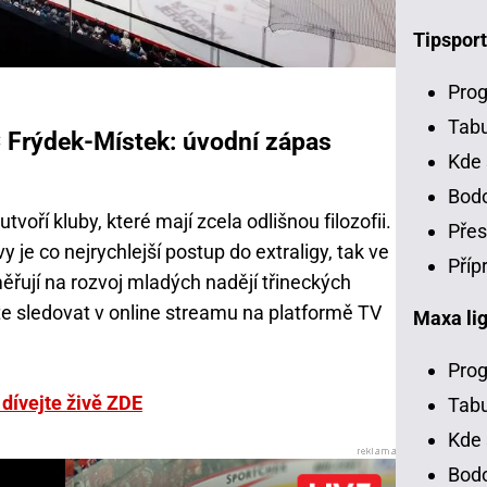
Tipsport
Prog
Tab
C Frýdek-Místek: úvodní zápas
Kde 
Bodo
tvoří kluby, které mají zcela odlišnou filozofii.
Přes
je co nejrychlejší postup do extraligy, tak ve
Příp
řují na rozvoj mladých nadějí třineckých
te sledovat v online streamu na platformě TV
Maxa li
Prog
 dívejte živě ZDE
Tabu
Kde 
Bodo