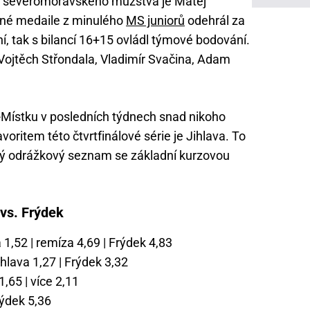
o severomoravského mužstva je Matěj
brné medaile z minulého
MS juniorů
odehrál za
í, tak s bilancí 16+15 ovládl týmové bodování.
di Vojtěch Střondala, Vladimír Svačina, Adam
u-Místku v posledních týdnech snad nikoho
oritem této čtvrtfinálové série je Jihlava. To
ený odrážkový seznam se základní kurzovou
 vs. Frýdek
 1,52 | remíza 4,69 | Frýdek 4,83
hlava 1,27 | Frýdek 3,32
,65 | více 2,11
rýdek 5,36