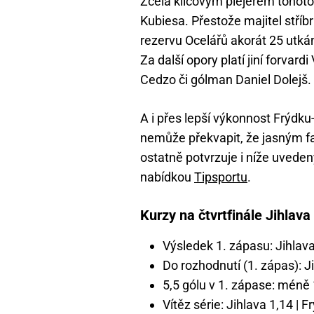
Zcela klíčovým plejerem tohot
Kubiesa. Přestože majitel stří
rezervu Ocelářů akorát 25 utkán
Za další opory platí jiní forvar
Cedzo či gólman Daniel Dolejš.
A i přes lepší výkonnost Frýdk
nemůže překvapit, že jasným fav
ostatně potvrzuje i níže uved
nabídkou
Tipsportu
.
Kurzy na čtvrtfinále Jihlava
Výsledek 1. zápasu: Jihlava
Do rozhodnutí (1. zápas): Ji
5,5 gólu v 1. zápase: méně 1
Vítěz série: Jihlava 1,14 | F