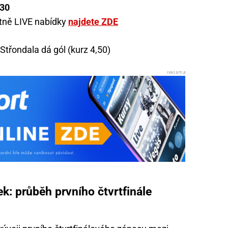
:30
etně LIVE nabídky
najdete ZDE
Střondala dá gól (kurz 4,50)
k: průběh prvního čtvrtfinále