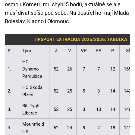
osmou Kometu mu chybí 5 bodů, aktuálně se ale
musí dívat spíše pod sebe. Na dostřel ho mají Mladá
Boleslav, Kladno i Olomouc.
TIPSPORT EXTRALIGA 2025/2026: TABULKA
#
Tým
Z
V
VP
PP
P
Skó
HC
1.
Dynamo
52
26
7
7
12
165:
Pardubice
HC Škoda
2.
52
25
5
8
14
142:
Plzeň
Bílí Tygři
3.
52
25
3
10
14
148:
Liberec
Mountfield
4.
52
24
8
2
18
141:
HK