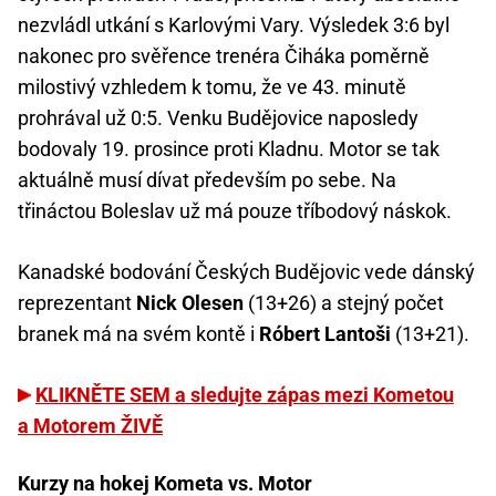
nezvládl utkání s Karlovými Vary. Výsledek 3:6 byl
nakonec pro svěřence trenéra Čiháka poměrně
milostivý vzhledem k tomu, že ve 43. minutě
prohrával už 0:5. Venku Budějovice naposledy
bodovaly 19. prosince proti Kladnu. Motor se tak
aktuálně musí dívat především po sebe. Na
třináctou Boleslav už má pouze tříbodový náskok.
Kanadské bodování Českých Budějovic vede dánský
reprezentant
Nick Olesen
(13+26) a stejný počet
branek má na svém kontě i
Róbert Lantoši
(13+21).
KLIKNĚTE SEM a sledujte zápas mezi Kometou
a Motorem ŽIVĚ
Kurzy na hokej Kometa vs. Motor