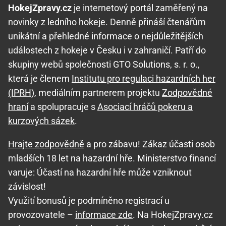
HokejZpravy.cz
je internetový portál zaměřený na
novinky z ledního hokeje. Denně přináší čtenářům
unikátní a přehledné informace o nejdůležitějších
událostech z hokeje v Česku i v zahraničí. Patří do
skupiny webů společnosti GTO Solutions, s. r. o.,
která je členem
Institutu pro regulaci hazardních her
(IPRH)
, mediálním partnerem projektu
Zodpovědné
hraní
a spolupracuje s
Asociací hráčů pokeru a
kurzových sázek
.
Hrajte zodpovědně
a pro zábavu! Zákaz účasti osob
mladších 18 let na hazardní hře. Ministerstvo financí
varuje: Účastí na hazardní hře může vzniknout
závislost!
Využití bonusů je podmíněno registrací u
provozovatele –
informace zde
. Na HokejZpravy.cz