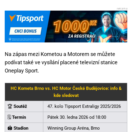
Na zápas mezi Kometou a Motorem se můžete
podívat také ve vysílání placené televizní stanice
Oneplay Sport.
HC Kometa Brno vs. HC Motor České Budějovice: info &
kde sledovat
🏆
Soutěž
47. kolo Tipsport Extraligy 2025/2026
🗓️
Termín
Pátek 30. ledna 2026 od 18:00
🏟️
Stadion
Winning Group Aréna, Brno