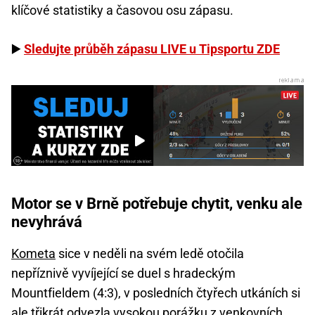
klíčové statistiky a časovou osu zápasu.
▶️
Sledujte průběh zápasu LIVE u Tipsportu ZDE
Motor se v Brně potřebuje chytit, venku ale
nevyhrává
Kometa
sice v neděli na svém ledě otočila
nepříznivě vyvíjející se duel s hradeckým
Mountfieldem (4:3), v posledních čtyřech utkáních si
ale třikrát odvezla vysokou porážku z venkovních