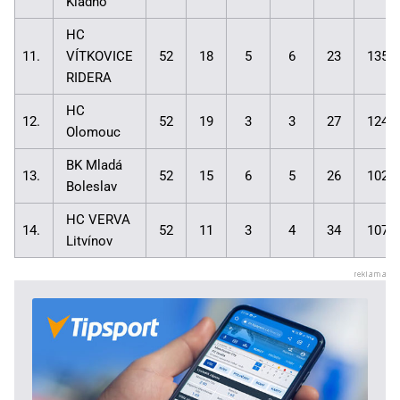
Kladno
HC
11.
VÍTKOVICE
52
18
5
6
23
135:
RIDERA
HC
12.
52
19
3
3
27
124:
Olomouc
BK Mladá
13.
52
15
6
5
26
102:
Boleslav
HC VERVA
14.
52
11
3
4
34
107:
Litvínov