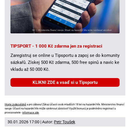
TIPSPORT - 1 000 Kč zdarma jen za registraci
Zaregistruj se online u Tipsportu a zapoj se do komunity
sázkařů. Získej 500 Kč zdarma, 500 free spinů a navíc ke
vkladu až 50 000 Kč.
KLIKNI ZDE a vsaď si u Tipsportu
Hrajte zodpovědně
a pro zábavu! Zákaz účasti osob mladších 18 let na hazardní hře. Ministerstvo financí
varuje: Účastí na hazardní hře může vzniknout závislost! Využití bonusů je podmíněno registrací u
provozovatele -
informace zde
.
30.01.2026 17:00 | Autor:
Petr Toušek