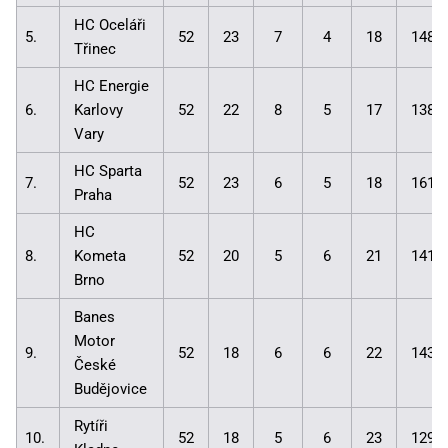
HC Oceláři
5.
52
23
7
4
18
148:
Třinec
HC Energie
6.
Karlovy
52
22
8
5
17
138:
Vary
HC Sparta
7.
52
23
6
5
18
161:
Praha
HC
8.
Kometa
52
20
5
6
21
141:
Brno
Banes
Motor
9.
52
18
6
6
22
143:
České
Budějovice
Rytíři
10.
52
18
5
6
23
129: