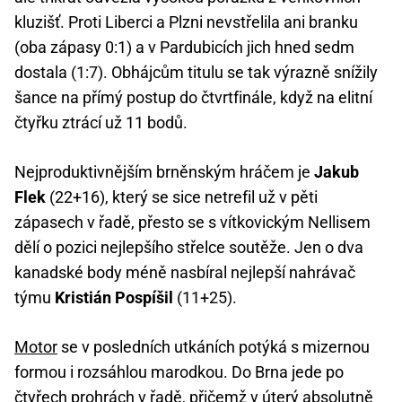
kluzišť. Proti Liberci a Plzni nevstřelila ani branku
(oba zápasy 0:1) a v Pardubicích jich hned sedm
dostala (1:7). Obhájcům titulu se tak výrazně snížily
šance na přímý postup do čtvrtfinále, když na elitní
čtyřku ztrácí už 11 bodů.
Nejproduktivnějším brněnským hráčem je
Jakub
Flek
(22+16), který se sice netrefil už v pěti
zápasech v řadě, přesto se s vítkovickým Nellisem
dělí o pozici nejlepšího střelce soutěže. Jen o dva
kanadské body méně nasbíral nejlepší nahrávač
týmu
Kristián Pospíšil
(11+25).
Motor
se v posledních utkáních potýká s mizernou
formou i rozsáhlou marodkou. Do Brna jede po
čtyřech prohrách v řadě, přičemž v úterý absolutně