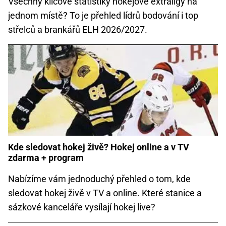
Všechny klíčové statistiky hokejové extraligy na
jednom místě? To je přehled lídrů bodování i top
střelců a brankářů ELH 2026/2027.
Kde sledovat hokej živě? Hokej online a v TV
zdarma + program
Nabízíme vám jednoduchý přehled o tom, kde
sledovat hokej živě v TV a online. Které stanice a
sázkové kanceláře vysílají hokej live?