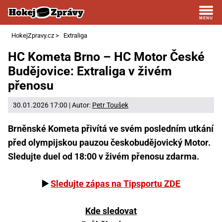
HokejZpravy.cz
>
Extraliga
HC Kometa Brno – HC Motor České
Budějovice: Extraliga v živém
přenosu
30.01.2026 17:00 | Autor:
Petr Toušek
Brněnské Kometa přivítá ve svém posledním utkání
před olympijskou pauzou českobudějovický Motor.
Sledujte duel od 18:00 v živém přenosu zdarma.
▶️
Sledujte zápas na Tipsportu ZDE
Kde sledovat