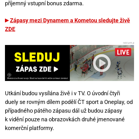
příjemný vstupní bonus zdarma.
Zápasy mezi Dynamem a Kometou sledujte živě
ZDE
Utkání budou vysílána živě i v TV. O úvodní čtyři
duely se rovným dílem podělí ČT sport a Oneplay, od
případného pátého zápasu dál už budou zápasy
k vidění pouze na obrazovkách druhé jmenované
komerční platformy.