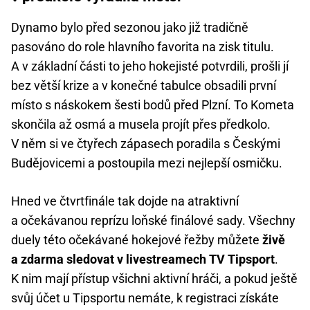
Dynamo bylo před sezonou jako již tradičně
pasováno do role hlavního favorita na zisk titulu.
A v základní části to jeho hokejisté potvrdili, prošli jí
bez větší krize a v konečné tabulce obsadili první
místo s náskokem šesti bodů před Plzní. To Kometa
skončila až osmá a musela projít přes předkolo.
V něm si ve čtyřech zápasech poradila s Českými
Budějovicemi a postoupila mezi nejlepší osmičku.
Hned ve čtvrtfinále tak dojde na atraktivní
a očekávanou reprízu loňské finálové sady. Všechny
duely této očekávané hokejové řežby můžete
živě
a zdarma sledovat v livestreamech TV Tipsport
.
K nim mají přístup všichni aktivní hráči, a pokud ještě
svůj účet u Tipsportu nemáte, k registraci získáte