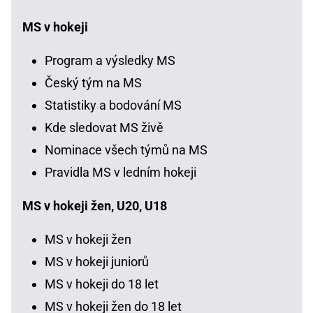
MS v hokeji
Program a výsledky MS
Český tým na MS
Statistiky a bodování MS
Kde sledovat MS živě
Nominace všech týmů na MS
Pravidla MS v ledním hokeji
MS v hokeji žen, U20, U18
MS v hokeji žen
MS v hokeji juniorů
MS v hokeji do 18 let
MS v hokeji žen do 18 let