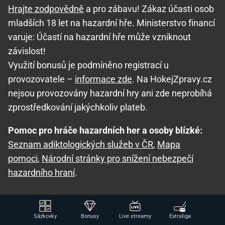
Hrajte zodpovědně
a pro zábavu! Zákaz účasti osob
mladších 18 let na hazardní hře. Ministerstvo financí
varuje: Účastí na hazardní hře může vzniknout
závislost!
Využití bonusů je podmíněno registrací u
provozovatele –
informace zde
. Na HokejZpravy.cz
nejsou provozovány hazardní hry ani zde neprobíhá
zprostředkování jakýchkoliv plateb.
Pomoc pro hráče hazardních her a osoby blízké:
Seznam adiktologických služeb v ČR
,
Mapa
pomoci
,
Národní stránky pro snížení nebezpečí
hazardního hraní
.
O nás
|
Kontakty
|
Redakční standardy
|
Podmínky užívání
|
Zpracování osobních údajů a
Sázkovky
Bonusy
Live streamy
Extraliga