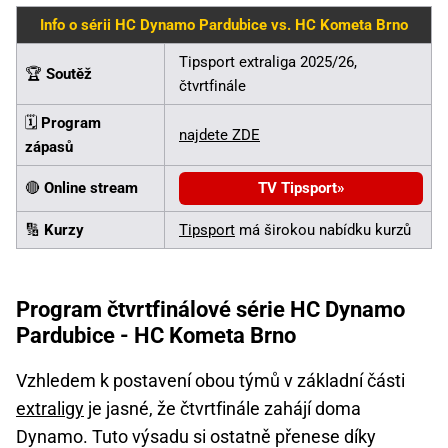
Info o sérii HC Dynamo Pardubice vs. HC Kometa Brno
Tipsport extraliga 2025/26,
🏆
Soutěž
čtvrtfinále
🗓️
Program
najdete ZDE
zápasů
🔴
Online stream
TV Tipsport
🔢
Kurzy
Tipsport
má širokou nabídku kurzů
Program čtvrtfinálové série HC Dynamo
Pardubice - HC Kometa Brno
Vzhledem k postavení obou týmů v základní části
extraligy
je jasné, že čtvrtfinále zahájí doma
Dynamo. Tuto výsadu si ostatně přenese díky