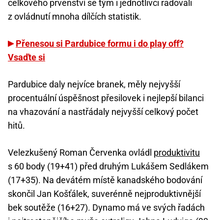
celkového prvenství se tým i jednotlivci radovali
z ovládnutí mnoha dílčích statistik.
Přenesou si Pardubice formu i do play off?
Vsaďte si
Pardubice daly nejvíce branek, měly nejvyšší
procentuální úspěšnost přesilovek i nejlepší bilanci
na vhazování a nastřádaly nejvyšší celkový počet
hitů.
Velezkušený Roman Červenka ovládl
produktivitu
s 60 body (19+41) před druhým Lukášem Sedlákem
(17+35). Na devátém místě kanadského bodování
skončil Jan Košťálek, suverénně nejproduktivnější
bek soutěže (16+27). Dynamo má ve svých řadách