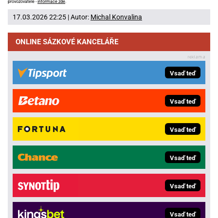
provozovatele -
informace zde
.
17.03.2026 22:25 | Autor:
Michal Konvalina
ONLINE SÁZKOVÉ KANCELÁŘE
Vsaď teď
Vsaď teď
Vsaď teď
Vsaď teď
Vsaď teď
Vsaď teď