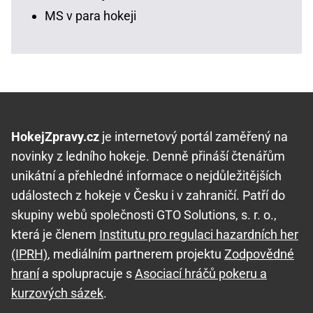
MS v para hokeji
HokejZpravy.cz
je internetový portál zaměřený na
novinky z ledního hokeje. Denně přináší čtenářům
unikátní a přehledné informace o nejdůležitějších
událostech z hokeje v Česku i v zahraničí. Patří do
skupiny webů společnosti GTO Solutions, s. r. o.,
která je členem
Institutu pro regulaci hazardních her
(IPRH)
, mediálním partnerem projektu
Zodpovědné
hraní
a spolupracuje s
Asociací hráčů pokeru a
kurzových sázek
.