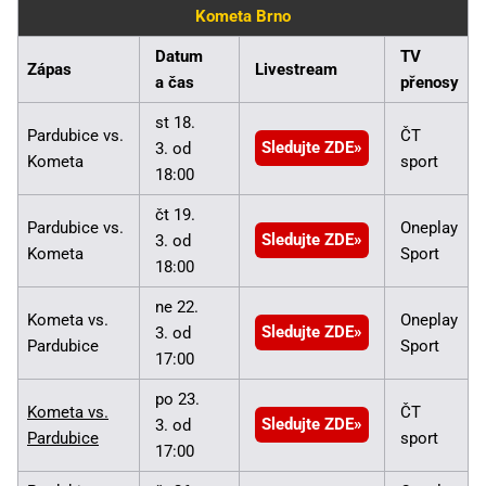
Kometa Brno
Datum
TV
Zápas
Livestream
a čas
přenosy
st 18.
Pardubice vs.
ČT
Sledujte ZDE
3. od
Kometa
sport
18:00
čt 19.
Pardubice vs.
Oneplay
Sledujte ZDE
3. od
Kometa
Sport
18:00
ne 22.
Kometa vs.
Oneplay
Sledujte ZDE
3. od
Pardubice
Sport
17:00
po 23.
Kometa vs.
ČT
Sledujte ZDE
3. od
Pardubice
sport
17:00