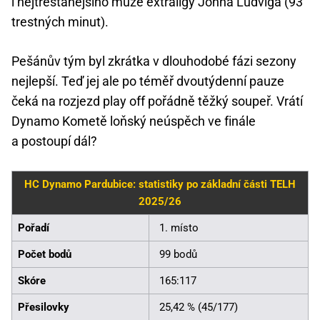
i nejtrestanějšího muže extraligy Johna Ludviga (93
trestných minut).
Pešánův tým byl zkrátka v dlouhodobé fázi sezony
nejlepší. Teď jej ale po téměř dvoutýdenní pauze
čeká na rozjezd play off pořádně těžký soupeř. Vrátí
Dynamo Kometě loňský neúspěch ve finále
a postoupí dál?
HC Dynamo Pardubice: statistiky po základní části TELH
2025/26
Pořadí
1. místo
Počet bodů
99 bodů
Skóre
165:117
Přesilovky
25,42 % (45/177)