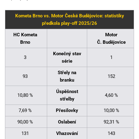
Kometa Brno vs. Motor České Budějovice: statistiky
předkola play-off 2025/26
HC Kometa
Motor
Brno
Č. Budějovice
Konečný stav
3
1
série
Střely na
93
152
branku
Úspěšnost
10,80 %
4,60 %
střelby
7,69 %
Přesilovky
10,00 %
90,00 %
Oslabení
92,31 %
131
Vhazování
143