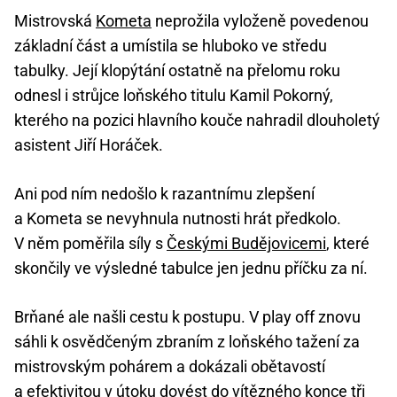
Mistrovská
Kometa
neprožila vyloženě povedenou
základní část a umístila se hluboko ve středu
tabulky. Její klopýtání ostatně na přelomu roku
odnesl i strůjce loňského titulu Kamil Pokorný,
kterého na pozici hlavního kouče nahradil dlouholetý
asistent Jiří Horáček.
Ani pod ním nedošlo k razantnímu zlepšení
a Kometa se nevyhnula nutnosti hrát předkolo.
V něm poměřila síly s
Českými Budějovicemi
, které
skončily ve výsledné tabulce jen jednu příčku za ní.
Brňané ale našli cestu k postupu. V play off znovu
sáhli k osvědčeným zbraním z loňského tažení za
mistrovským pohárem a dokázali obětavostí
a efektivitou v útoku dovést do vítězného konce tři