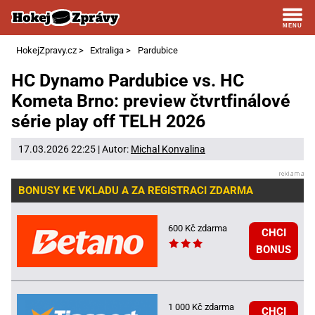
HokejZpravy.cz
>
Extraliga
>
Pardubice
HC Dynamo Pardubice vs. HC
Kometa Brno: preview čtvrtfinálové
série play off TELH 2026
17.03.2026 22:25 | Autor:
Michal Konvalina
BONUSY KE VKLADU A ZA REGISTRACI ZDARMA
600 Kč zdarma
CHCI
BONUS
1 000 Kč zdarma
CHCI