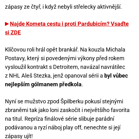
zápasy ze čtyř, i když nebyli střelecky aktivnější.
Najde Kometa cestu i proti Pardubicím? Vsaďte
si ZDE
Klíčovou roli hrál opět brankář. Na kouzla Michala
Postavy, který si povedenými výkony před rokem
vysloužil kontrakt s Detroitem, navázal navrátilec
z NHL Aleš Stezka, jenž opanoval sérii a
byl vůbec
nejlepším gólmanem předkola
.
Nyní se mužstvo zpod Špilberku pokusí stejnými
zbraněmi tak jako loni zaskočit i největšího favorita
na titul. Repríza finálové série slibuje parádní
podávanou a ryzí náboj play off, nenechte si její
zápasy ujít!