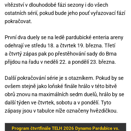
vítězství v dlouhodobé fázi sezony i do všech
ostatních sérií, pokud bude jeho pouť vyřazovací fází
pokračovat.
První dva duely se na ledě pardubické enteria areny
odehrají ve středu 18. a čtvrtek 19. března. Třetí
a čtvrtý zápas pak po přestěhování sady do Brna
přijdou na řadu v neděli 22. a pondělí 23. března.
Další pokračování série je s otazníkem. Pokud by se
ovšem stejně jako loňské finále hrálo v této bitvě
obrů znovu na maximálních sedm duelů, hrálo by se
další týden ve čtvrtek, sobotu a v pondělí. Tyto
zápasy jsou v tabulce níže označeny hvězdičkou.
Program čtvrtfinále TELH 2026 Dynamo Pardubice vs.