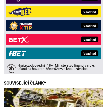
Vsaď teď
Vsaď teď
Vsaď teď
Vsaď teď
Hrajte zodpovědně. 18+ | Ministerstvo financí varuje:
Účastí na hazardní hře může vzniknout závislost.
SOUVISEJÍCÍ ČLÁNKY