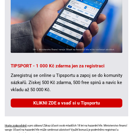
TIPSPORT - 1 000 Kč zdarma jen za registraci
Zaregistruj se online u Tipsportu a zapoj se do komunity
sázkařů. Získej 500 Kč zdarma, 500 free spinů a navíc ke
vkladu až 50 000 Kč.
KLIKNI ZDE a vsaď si u Tipsportu
Hrajte zodpovědně
a pro zábavu! Zákaz účasti osob mladších 18 let na hazardní hře. Ministerstvo financí
varuje: Účastí na hazardní hře může vzniknout závislost! Využití bonusů je podmíněno registrací u