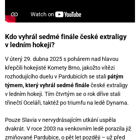
Kdo vyhrál sedmé finále české extraligy
v ledním hokeji?
V úterý 29. dubna 2025 s pohárem nad hlavou
křepčili hokejisté Komety Brno, jakožto vítězi
rozhodujícího duelu v Pardubicích se stali
pátým
týmem, který vyhrál sedmé finále
české extraligy
v ledním hokeji. Tím čtvrtým se o rok dříve stali
třinečtí Oceláři, taktéž po triumfu na ledě Dynama.
Pouze Slavia v nervydrásajícím utkání uspěla
dvakrát. V roce 2003 na venkovním ledě porazila již
zmiňované Pardubice, o pět let později – už před