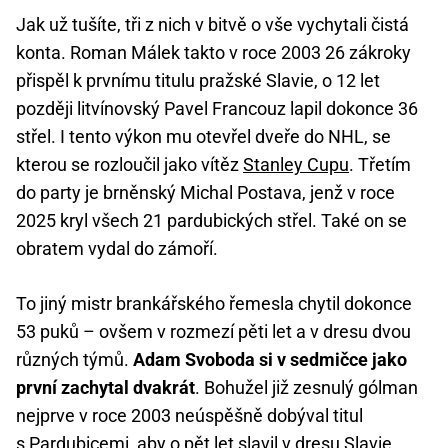
Jak už tušíte, tři z nich v bitvě o vše vychytali čistá
konta. Roman Málek takto v roce 2003 26 zákroky
přispěl k prvnímu titulu pražské Slavie, o 12 let
později litvínovský Pavel Francouz lapil dokonce 36
střel. I tento výkon mu otevřel dveře do NHL, se
kterou se rozloučil jako vítěz
Stanley Cupu
. Třetím
do party je brněnský Michal Postava, jenž v roce
2025 kryl všech 21 pardubických střel. Také on se
obratem vydal do zámoří.
To jiný mistr brankářského řemesla chytil dokonce
53 puků – ovšem v rozmezí pěti let a v dresu dvou
různých týmů.
Adam Svoboda si v sedmičce jako
první zachytal dvakrát
. Bohužel již zesnulý gólman
nejprve v roce 2003 neúspěšně dobýval titul
s Pardubicemi, aby o pět let slavil v dresu Slavie,