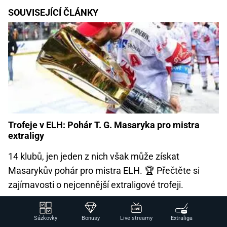
SOUVISEJÍCÍ ČLÁNKY
Trofeje v ELH: Pohár T. G. Masaryka pro mistra
extraligy
14 klubů, jen jeden z nich však může získat
Masarykův pohár pro mistra ELH. 🏆 Přečtěte si
zajímavosti o nejcennější extraligové trofeji.
Sázkovky
Bonusy
Live streamy
Extraliga