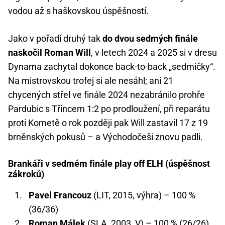
vodou až s haškovskou úspěšností.
Jako v pořadí druhý tak
do dvou sedmých finále
naskočil Roman Will
, v letech 2024 a 2025 si v dresu
Dynama zachytal dokonce back-to-back „sedmičky“.
Na mistrovskou trofej si ale nesáhl; ani 21
chycených střel ve finále 2024 nezabránilo prohře
Pardubic s Třincem 1:2 po prodloužení, při reparátu
proti Kometě o rok později pak Will zastavil 17 z 19
brněnských pokusů – a Východočeši znovu padli.
Brankáři v sedmém finále play off ELH (úspěšnost
zákroků)
Pavel Francouz
(LIT, 2015, výhra) – 100 %
(36/36)
Roman Málek
(SLA, 2003, V) – 100 % (26/26)