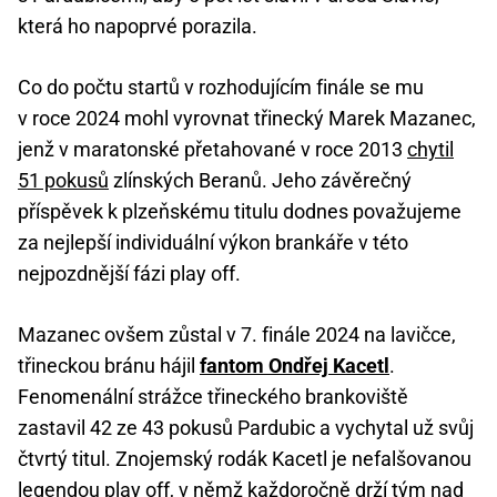
která ho napoprvé porazila.
Co do počtu startů v rozhodujícím finále se mu
v roce 2024 mohl vyrovnat třinecký Marek Mazanec,
jenž v maratonské přetahované v roce 2013
chytil
51 pokusů
zlínských Beranů. Jeho závěrečný
příspěvek k plzeňskému titulu dodnes považujeme
za nejlepší individuální výkon brankáře v této
nejpozdnější fázi play off.
Mazanec ovšem zůstal v 7. finále 2024 na lavičce,
třineckou bránu hájil
fantom Ondřej Kacetl
.
Fenomenální strážce třineckého brankoviště
zastavil 42 ze 43 pokusů Pardubic a vychytal už svůj
čtvrtý titul. Znojemský rodák Kacetl je nefalšovanou
legendou play off, v němž každoročně drží tým nad