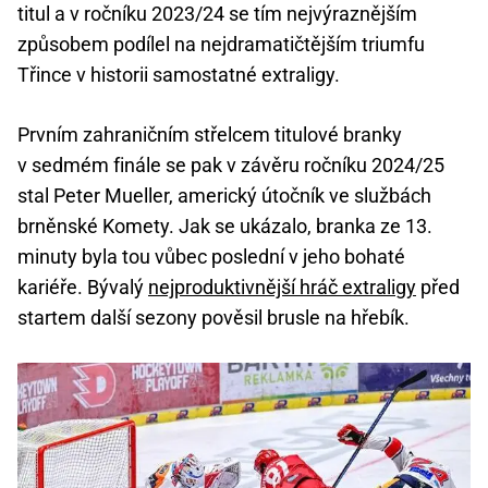
titul a v ročníku 2023/24 se tím nejvýraznějším
způsobem podílel na nejdramatičtějším triumfu
Třince v historii samostatné extraligy.
Prvním zahraničním střelcem titulové branky
v sedmém finále se pak v závěru ročníku 2024/25
stal Peter Mueller, americký útočník ve službách
brněnské Komety. Jak se ukázalo, branka ze 13.
minuty byla tou vůbec poslední v jeho bohaté
kariéře. Bývalý
nejproduktivnější hráč extraligy
před
startem další sezony pověsil brusle na hřebík.