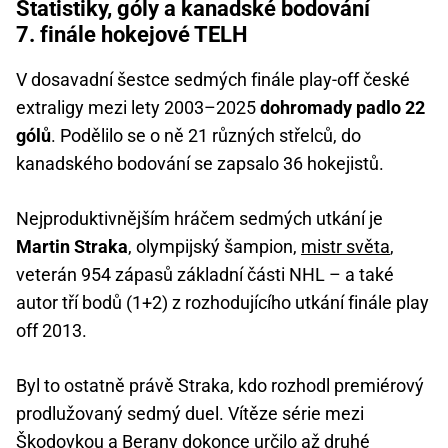
Statistiky, góly a kanadské bodování
7. finále hokejové TELH
V dosavadní šestce sedmých finále play-off české
extraligy mezi lety 2003–2025
dohromady padlo 22
gólů
. Podělilo se o ně 21 různých střelců, do
kanadského bodování se zapsalo 36 hokejistů.
Nejproduktivnějším hráčem sedmých utkání je
Martin Straka
, olympijský šampion,
mistr světa
,
veterán 954 zápasů základní části NHL – a také
autor tří bodů (1+2) z rozhodujícího utkání finále play
off 2013.
Byl to ostatně právě Straka, kdo rozhodl premiérový
prodlužovaný sedmý duel. Vítěze série mezi
Škodovkou a Berany dokonce určilo až druhé