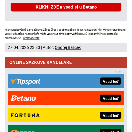
KLIKNI ZDE a vsaď si u Betano
Hrajte zodpovědně
a pro zábavu! Zákaz účasti osob mladších 18 let na hazardní hře. Ministerstvo financí
varuje: Účastí na hazardní hře může vzniknout závislost! Využití bonusů je podmíněno registrací u
provozovatele -
informace zde
.
27.04.2026 23:30 | Autor:
Ondřej Balíček
ONLINE SÁZKOVÉ KANCELÁŘE
Vsaď teď
Vsaď teď
Vsaď teď