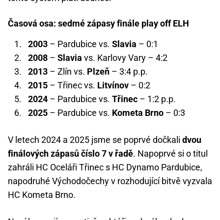
Časová osa: sedmé zápasy finále play off ELH
2003
– Pardubice vs.
Slavia
– 0:1
2008
–
Slavia
vs. Karlovy Vary – 4:2
2013
– Zlín vs.
Plzeň
– 3:4 p.p.
2015
– Třinec vs.
Litvínov
– 0:2
2024
– Pardubice vs.
Třinec
– 1:2 p.p.
2025
– Pardubice vs.
Kometa Brno
– 0:3
V letech 2024 a 2025 jsme se poprvé dočkali
dvou
finálových zápasů číslo 7 v řadě
. Napoprvé si o titul
zahráli HC Oceláři Třinec s HC Dynamo Pardubice,
napodruhé Východočechy v rozhodující bitvě vyzvala
HC Kometa Brno.