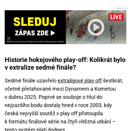
Historie hokejového play-off: Kolikrát bylo
v extralize sedmé finále?
Sedmé finále uzavřelo
extraligové play off
šestkrát,
včetně přetahované mezi Dynamem a Kometou
v dubnu 2025. Poprvé se souboje o titul do
nejzazšího bodu dostaly hned v roce 2003, kdy
česká nejvyšší soutěž v play off přistoupila
k formátu finálové série na čtyři vítězná utkání –
tento systém platí dodnes.