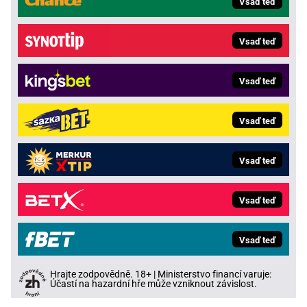
Vsaď teď
Vsaď teď
Vsaď teď
Vsaď teď
Vsaď teď
Vsaď teď
Vsaď teď
Hrajte zodpovědně. 18+ | Ministerstvo financí varuje:
Účastí na hazardní hře může vzniknout závislost.