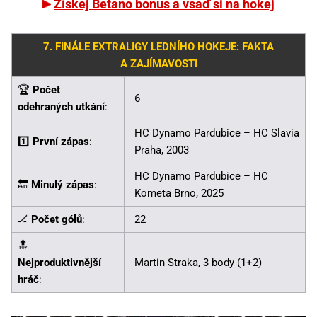
Získej Betano bonus a vsaď si na hokej
7. FINÁLE EXTRALIGY LEDNÍHO HOKEJE: FAKTA
A ZAJÍMAVOSTI
🏆
Počet
6
odehraných utkání
:
HC Dynamo Pardubice – HC Slavia
1️⃣
První zápas
:
Praha, 2003
HC Dynamo Pardubice – HC
🔚
Minulý zápas
:
Kometa Brno, 2025
🏒
Počet gólů
:
22
🔝
Nejproduktivnější
Martin Straka, 3 body (1+2)
hráč
: