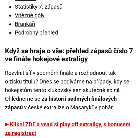
Statistiky 7. zápasů
Vítězné góly
Brankáři
Podrobný přehled
Když se hraje o vše: přehled zápasů číslo 7
ve finále hokejové extraligy
Rozvlnit síť v sedmém finále a rozhodnout tak
o zisku titulu? Dnes se podíváme na případy, kdy se
hokejistům tento klukovský sen skutečně splnil.
Ohlédneme se
za historií sedmých finálových
zápasů
v české extralize o Masarykův pohár.
Klikni ZDE a vsaď si play off extraligy, s bonusem
za registraci