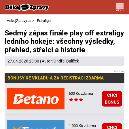
HokejZpravy.cz
>
Extraliga
Sedmý zápas finále play off extraligy
ledního hokeje: všechny výsledky,
přehled, střelci a historie
27.04.2026 23:30 | Autor:
Ondřej Balíček
BONUSY KE VKLADU A ZA REGISTRACI ZDARMA
600 Kč zdarma
CHCI
BONUS
1 000 Kč zdarma
CHCI