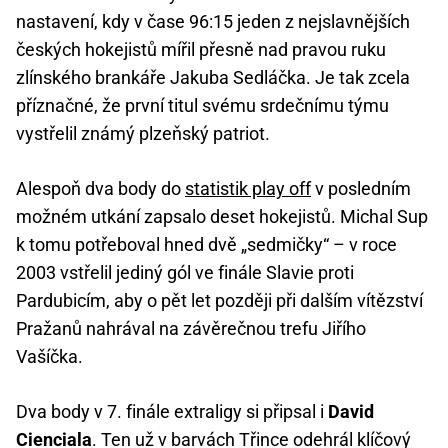
nastavení, kdy v čase 96:15 jeden z nejslavnějších
českých hokejistů mířil přesně nad pravou ruku
zlínského brankáře Jakuba Sedláčka. Je tak zcela
příznačné, že první titul svému srdečnímu týmu
vystřelil známý plzeňský patriot.
Alespoň dva body do
statistik play off
v posledním
možném utkání zapsalo deset hokejistů. Michal Sup
k tomu potřeboval hned dvě „sedmičky“ – v roce
2003 vstřelil jediný gól ve finále Slavie proti
Pardubicím, aby o pět let později při dalším vítězství
Pražanů nahrával na závěrečnou trefu Jiřího
Vašíčka.
Dva body v 7. finále extraligy si připsal i
David
Cienciala
. Ten už v barvách Třince odehrál klíčový