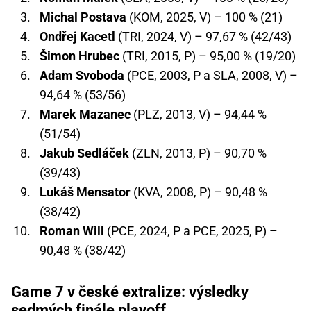
Michal Postava
(KOM, 2025, V) – 100 % (21)
Ondřej Kacetl
(TRI, 2024, V) – 97,67 % (42/43)
Šimon Hrubec
(TRI, 2015, P) – 95,00 % (19/20)
Adam Svoboda
(PCE, 2003, P a SLA, 2008, V) –
94,64 % (53/56)
Marek Mazanec
(PLZ, 2013, V) – 94,44 %
(51/54)
Jakub Sedláček
(ZLN, 2013, P) – 90,70 %
(39/43)
Lukáš Mensator
(KVA, 2008, P) – 90,48 %
(38/42)
Roman Will
(PCE, 2024, P a PCE, 2025, P) –
90,48 % (38/42)
Game 7 v české extralize: výsledky
sedmých finále playoff