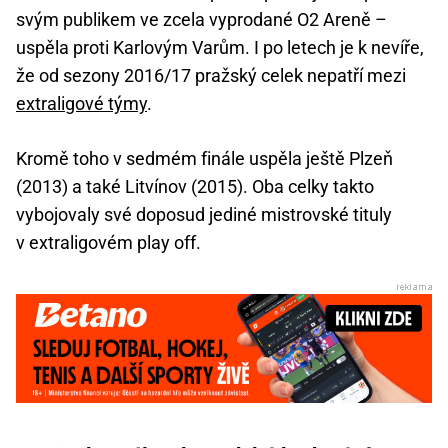
svým publikem ve zcela vyprodané O2 Areně –
uspěla proti Karlovým Varům. I po letech je k nevíře,
že od sezony 2016/17 pražský celek nepatří mezi
extraligové týmy
.
Kromě toho v sedmém finále uspěla ještě Plzeň
(2013) a také Litvínov (2015). Oba celky takto
vybojovaly své doposud jediné mistrovské tituly
v extraligovém play off.