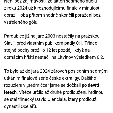
Není bez zajímavosti, že aktéři sedmého duelu
z roku 2024 už k rozhodujícímu finále v minulosti
dorazili, oba přitom shodně skončili poraženi bez
vstřeleného gólu.
Pardubice
již na jaře 2003 nestačily na pražskou
Slavii, před vlastním publikem padly 0:1. Třinec
stejné pocity prožil o 12 let později, když na
domácím hřišti nestačil na Litvínov výsledkem 0:2.
To bylo až do jara 2024 zároveň posledním sedmým
utkáním finálové série české extraligy. Dalšího
rozuzlení v „sedmičce“ jsme se dočkali
po devíti
letech
. Vítěze určilo až druhé prodloužení, hrdinou
se stal třinecký David Cienciala, který prodloužil
dynastii Ocelářů.