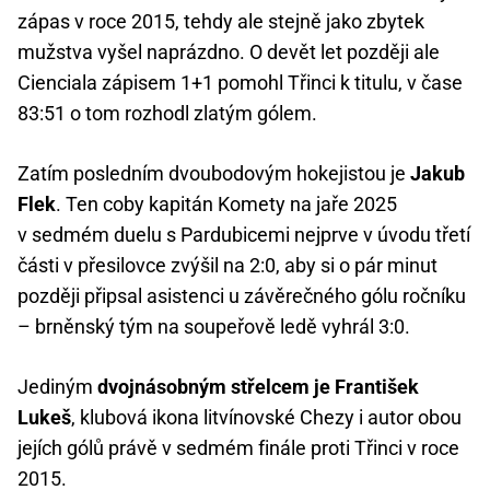
zápas v roce 2015, tehdy ale stejně jako zbytek
mužstva vyšel naprázdno. O devět let později ale
Cienciala zápisem 1+1 pomohl Třinci k titulu, v čase
83:51 o tom rozhodl zlatým gólem.
Zatím posledním dvoubodovým hokejistou je
Jakub
Flek
. Ten coby kapitán Komety na jaře 2025
v sedmém duelu s Pardubicemi nejprve v úvodu třetí
části v přesilovce zvýšil na 2:0, aby si o pár minut
později připsal asistenci u závěrečného gólu ročníku
– brněnský tým na soupeřově ledě vyhrál 3:0.
Jediným
dvojnásobným střelcem je František
Lukeš
, klubová ikona litvínovské Chezy i autor obou
jejích gólů právě v sedmém finále proti Třinci v roce
2015.