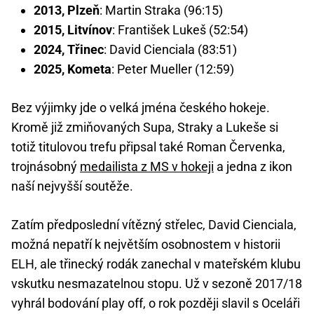
2013, Plzeň
: Martin Straka (96:15)
2015, Litvínov
: František Lukeš (52:54)
2024, Třinec
: David Cienciala (83:51)
2025, Kometa
: Peter Mueller (12:59)
Bez výjimky jde o velká jména českého hokeje.
Kromě již zmiňovaných Supa, Straky a Lukeše si
totiž titulovou trefu připsal také Roman Červenka,
trojnásobný
medailista z MS v hokeji
a jedna z ikon
naší nejvyšší soutěže.
Zatím předposlední vítězný střelec, David Cienciala,
možná nepatří k největším osobnostem v historii
ELH, ale třinecký rodák zanechal v mateřském klubu
vskutku nesmazatelnou stopu. Už v sezoně 2017/18
vyhrál bodování play off, o rok později slavil s Oceláři