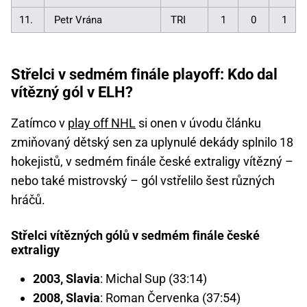
11.
Petr Vrána
TRI
1
0
1
Střelci v sedmém finále playoff: Kdo dal
vítězný gól v ELH?
Zatímco v
play off NHL
si onen v úvodu článku
zmiňovaný dětský sen za uplynulé dekády splnilo 18
hokejistů, v sedmém finále české extraligy vítězný –
nebo také mistrovský – gól vstřelilo šest různých
hráčů.
Střelci vítězných gólů v sedmém finále české
extraligy
2003, Slavia
: Michal Sup (33:14)
2008, Slavia
: Roman Červenka (37:54)