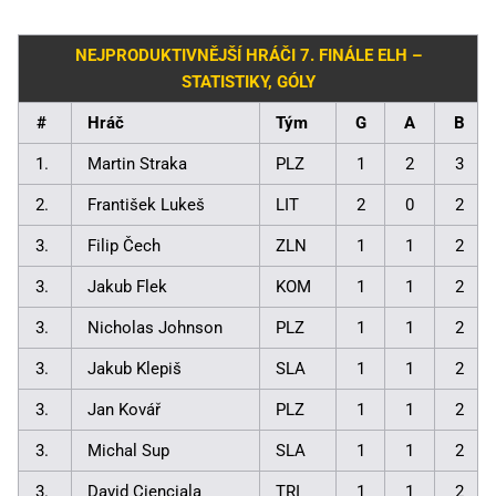
NEJPRODUKTIVNĚJŠÍ HRÁČI 7. FINÁLE ELH –
STATISTIKY, GÓLY
#
Hráč
Tým
G
A
B
1.
Martin Straka
PLZ
1
2
3
2.
František Lukeš
LIT
2
0
2
3.
Filip Čech
ZLN
1
1
2
3.
Jakub Flek
KOM
1
1
2
3.
Nicholas Johnson
PLZ
1
1
2
3.
Jakub Klepiš
SLA
1
1
2
3.
Jan Kovář
PLZ
1
1
2
3.
Michal Sup
SLA
1
1
2
3.
David Cienciala
TRI
1
1
2