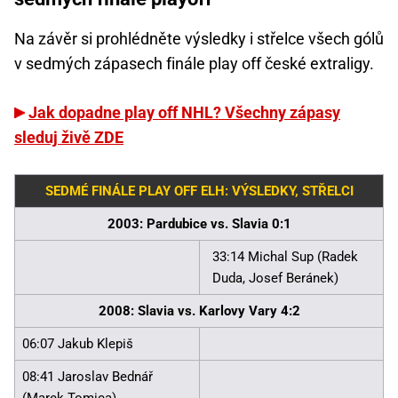
Na závěr si prohlédněte výsledky i střelce všech gólů
v sedmých zápasech finále play off české extraligy.
Jak dopadne play off NHL? Všechny zápasy
sleduj živě ZDE
SEDMÉ FINÁLE PLAY OFF ELH: VÝSLEDKY, STŘELCI
2003: Pardubice vs. Slavia 0:1
33:14 Michal Sup (Radek
Duda, Josef Beránek)
2008: Slavia vs. Karlovy Vary 4:2
06:07 Jakub Klepiš
08:41 Jaroslav Bednář
(Marek Tomica)