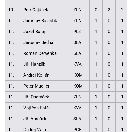
10.
Petr Čajánek
ZLN
0
2
2
11.
Jaroslav Balaštík
ZLN
1
0
1
11.
Jozef Balej
PLZ
1
0
1
11.
Jaroslav Bednář
SLA
1
0
1
11.
Roman Červenka
SLA
1
0
1
11.
Jiří Hanzlík
KVA
1
0
1
11.
Andrej Kollár
KOM
1
0
1
11.
Peter Mueller
KOM
1
0
1
11.
Jiří Ondráček
ZLN
1
0
1
11.
Vojtěch Polák
KVA
1
0
1
11.
Jiří Vašíček
SLA
1
0
1
11.
Ondřej Vála
PCE
1
0
1