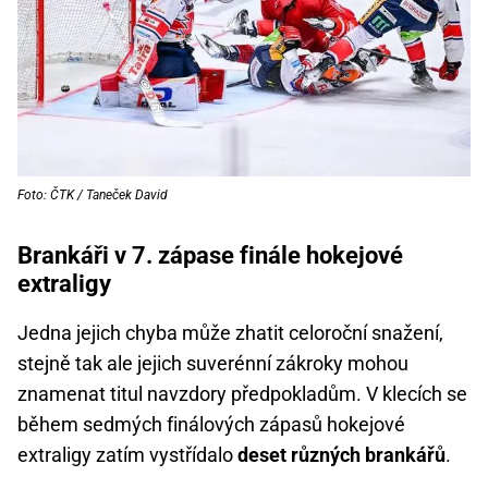
Foto: ČTK / Taneček David
Brankáři v 7. zápase finále hokejové
extraligy
Jedna jejich chyba může zhatit celoroční snažení,
stejně tak ale jejich suverénní zákroky mohou
znamenat titul navzdory předpokladům. V klecích se
během sedmých finálových zápasů hokejové
extraligy zatím vystřídalo
deset různých brankářů
.