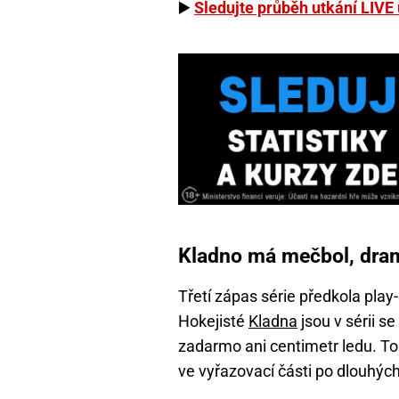
▶️
Sledujte průběh utkání LIVE
Kladno má mečbol, dram
Třetí zápas série předkola play-o
Hokejisté
Kladna
jsou v sérii s
zadarmo ani centimetr ledu. To 
ve vyřazovací části po dlouhých