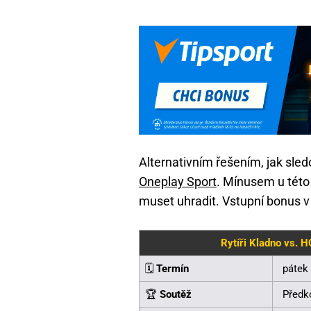
Alternativním řešením, jak sled
Oneplay Sport
. Mínusem u této 
muset uhradit. Vstupní bonus v
Rytíři Kladno vs. H
🗓️
Termín
pátek
🏆
Soutěž
Předk