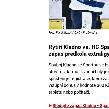
Foto: Pavel Mazáč / CNC / Profimedia
Rytíři Kladno vs. HC Sp
zápas předkola extralig
Souboj Kladna se Spartou se bud
stream zdarma. Úvodní buly j
spuštění je registrace, která z
vstupní bonus v hodnotě 300 Kč 
tabletu nebo počítači.
Sledujte zápas Kladno - Spar