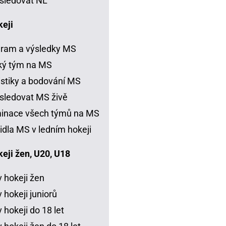
sledovat NL
keji
ram a výsledky MS
ký tým na MS
istiky a bodování MS
sledovat MS živě
inace všech týmů na MS
idla MS v ledním hokeji
eji žen, U20, U18
 hokeji žen
 hokeji juniorů
 hokeji do 18 let