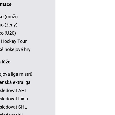
ntace
o (muži)
o (ženy)
o (U20)
 Hockey Tour
é hokejové hry
utěže
jová liga mistrů
enská extraliga
sledovat AHL
sledovat Liigu
sledovat SHL