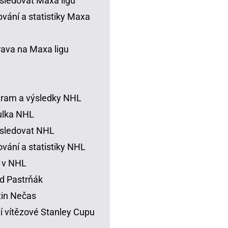
sledovat Maxa ligu
vání a statistiky Maxa
rava na Maxa ligu
ram a výsledky NHL
ulka NHL
sledovat NHL
vání a statistiky NHL
 v NHL
d Pastrňák
in Nečas
í vítězové Stanley Cupu