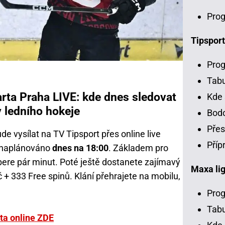
Prog
Tipsport
Prog
Tab
arta Praha LIVE: kde dnes sledovat
Kde 
y ledního hokeje
Bodo
Přes
e vysílat na TV Tipsport přes online live
Příp
e naplánováno
dnes na 18:00
. Základem pro
abere pár minut. Poté ještě dostanete zajímavý
Maxa li
+ 333 Free spinů. Klání přehrajete na mobilu,
Prog
Tabu
ta online ZDE