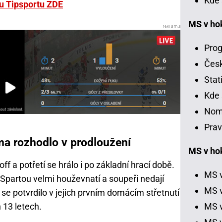
Kde 
 u Tipsportu ZDE
MS v ho
Prog
Čes
Stat
Kde 
Nom
Prav
a rozhodlo v prodloužení
MS v hok
ff a potřetí se hrálo i po základní hrací době.
MS v
e Spartou velmi houževnatí a soupeři nedají
MS v
se potvrdilo v jejich prvním domácím střetnutí
 13 letech.
MS v