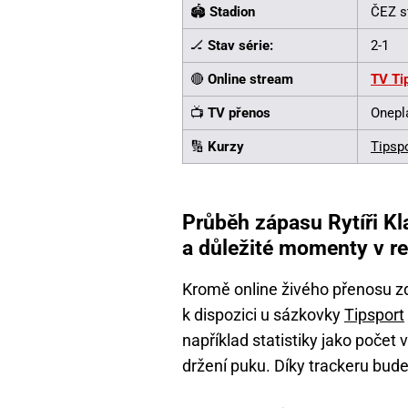
🏟️
Stadion
ČEZ s
🏒
Stav série:
2-1
🔴
Online stream
TV Ti
📺
TV přenos
Onepl
🔢
Kurzy
Tipsp
Průběh zápasu Rytíři Kl
a důležité momenty v r
Kromě online živého přenosu z
k dispozici u sázkovky
Tipsport
například statistiky jako počet
držení puku. Díky trackeru budet