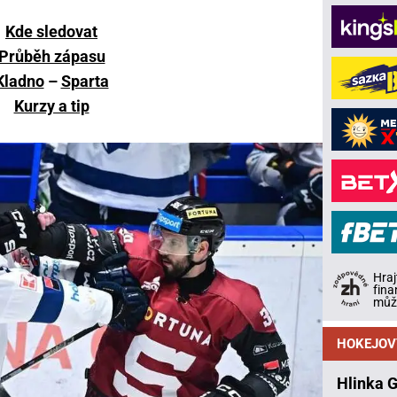
Kde sledovat
Průběh zápasu
Kladno
–
Sparta
Kurzy a tip
Hraj
fina
může
HOKEJOV
Hlinka 