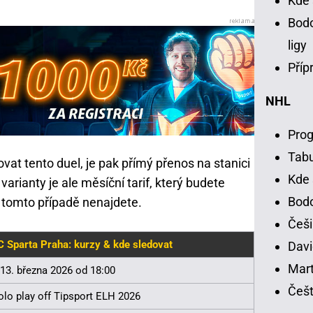
Kde 
Bodo
ligy
Příp
NHL
Prog
Tab
ovat tento duel, je pak přímý přenos na stanici
Kde 
varianty je ale měsíční tarif, který budete
Bodo
 tomto případě nenajdete.
Češi
C Sparta Praha: kurzy & kde sledovat
Davi
Mart
 13. března 2026 od 18:00
Češt
olo play off Tipsport ELH 2026