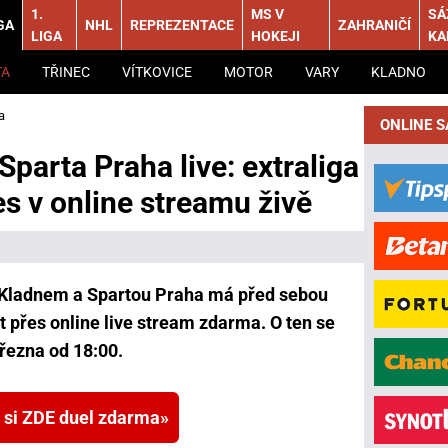
1.
MS V
SÁ
GA
NHL
REPREZENTACE
ZAHRANIČÍ
LIGA
HOKEJI
KA
TA
TŘINEC
VÍTKOVICE
MOTOR
VARY
KLADNO
a
ONLINE 
Sparta Praha live: extraliga
s v online streamu živě
i Kladnem a Spartou Praha má před sebou
t přes online live stream zdarma. O ten se
řezna od 18:00.
 si ZDE duel zdarma