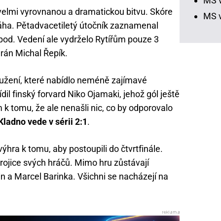
MS v
 velmi vyrovnanou a dramatickou bitvu. Skóre
MS v
láha. Pětadvacetiletý útočník zaznamenal
od. Vedení ale vydrželo Rytířům pouze 3
erán Michal Řepík.
oužení, které nabídlo neméně zajímavé
il finský forvard Niko Ojamaki, jehož gól ještě
 k tomu, že ale nenašli nic, co by odporovalo
Kladno vede v sérii 2:1
.
ýhra k tomu, aby postoupili do čtvrtfinále.
rojice svých hráčů. Mimo hru zůstávají
n a Marcel Barinka. Všichni se nacházejí na