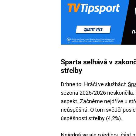
Sparta selhává v zakonč
střelby
Drhne to. Hráči ve službách
Spa
sezona 2025/2026 neskončila. 
aspekt. Začněme nejdříve u stře
neúspěšná. O tom svědčí posled
úspěšnosti střelby (4,2%).
Nejedná se ale o jedinou část 