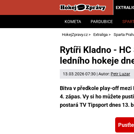
EXTRALI
KOMETA
PARDUBICE
SPAR
HokejZpravy.cz
>
Extraliga
>
Sparta Prah
Rytíři Kladno - HC 
ledního hokeje dne
13.03.2026 07:30 | Autor:
Petr Luzar
Bitva v předkole play-off mez
4. zápas. Vy si ho můžete pusti
postará TV Tipsport dnes 13. b
Pusťte