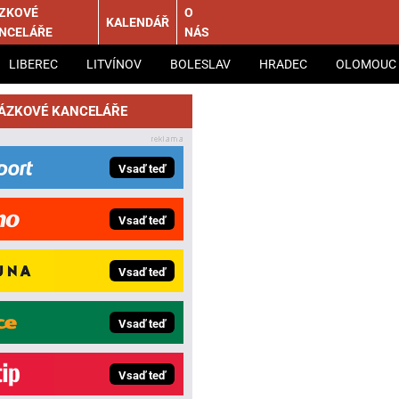
ZKOVÉ
O
KALENDÁŘ
NCELÁŘE
NÁS
LIBEREC
LITVÍNOV
BOLESLAV
HRADEC
OLOMOUC
SÁZKOVÉ KANCELÁŘE
Vsaď teď
Vsaď teď
Vsaď teď
Vsaď teď
Vsaď teď