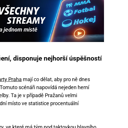
ení, disponuje nejhorší úspěšností
rty Praha
mají co dělat, aby pro ně dnes
Tomuto scénáři napovídá nejeden herní
lby. Ta je v případě Pražanů velmi
ní místo ve statistice procentuální
hry, ve které má tým pod taktovkou hlavního