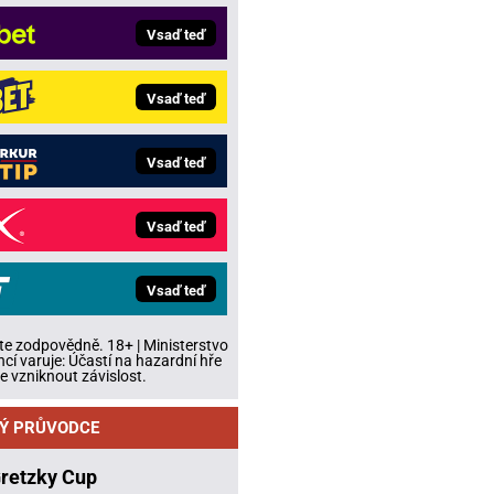
Vsaď teď
Vsaď teď
Vsaď teď
Vsaď teď
Vsaď teď
te zodpovědně. 18+ | Ministerstvo
ncí varuje: Účastí na hazardní hře
 vzniknout závislost.
Ý PRŮVODCE
Gretzky Cup