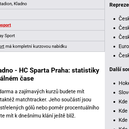
tadion, Kladno
Repreze
Česk
psport
Česk
ay Sport
Česk
Euro
ort
má kompletní kurzovou nabídku
Česk
Další so
adno - HC Sparta Praha: statistiky
eálném čase
Hoke
darma a zajímavých kurzů budete mít
Slov
taktéž matchtracker. Jeho součástí jsou
Kde 
 vstřelených gólů nebo poměr procentuálního
Kde 
e mít k dnešnímu klání ještě blíž.
Kde 