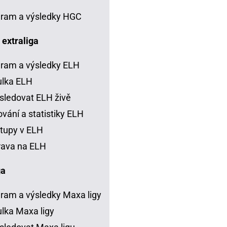
ram a výsledky HGC
 extraliga
ram a výsledky ELH
ulka ELH
sledovat ELH živě
vání a statistiky ELH
tupy v ELH
rava na ELH
ga
ram a výsledky Maxa ligy
lka Maxa ligy