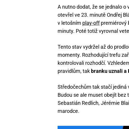
A nutno dodat, že se jednalo o
otevřel ve 23. minutě Ondřej B
v letošním
play-off
premiérový b
minuty. Poté totiž vyrovnal vet
Tento stav vydržel až do prodl
momenty. Rozhodující trefu zaříd
kontrolovali rozhodčí. Vzhledem
pravidlům, tak
branku uznali a 
Středočechům tak stačí jediná v
Budou se ale muset obejít bez t
Sebastián Redlich, Jérémie Blai
marodce.