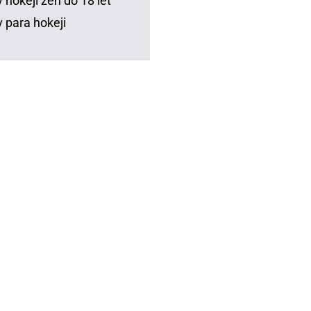
 hokeji žen do 18 let
 para hokeji