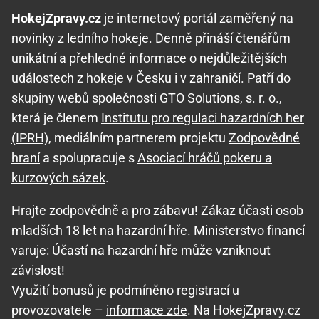
HokejZpravy.cz
je internetový portál zaměřený na
novinky z ledního hokeje. Denně přináší čtenářům
unikátní a přehledné informace o nejdůležitějších
událostech z hokeje v Česku i v zahraničí. Patří do
skupiny webů společnosti GTO Solutions, s. r. o.,
která je členem
Institutu pro regulaci hazardních her
(IPRH)
, mediálním partnerem projektu
Zodpovědné
hraní
a spolupracuje s
Asociací hráčů pokeru a
kurzových sázek
.
Hrajte zodpovědně
a pro zábavu! Zákaz účasti osob
mladších 18 let na hazardní hře. Ministerstvo financí
varuje: Účastí na hazardní hře může vzniknout
závislost!
Využití bonusů je podmíněno registrací u
provozovatele –
informace zde
. Na HokejZpravy.cz