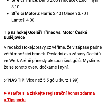
Střelci Třince
: Daňo 2,60 | Hudáček 2,80 | Flynn
3,10
Střelci Motoru
: Harris 3,40 | Olesen 3,70 |
Lantoši 4,00
Tip na hokej Oceláři Třinec vs. Motor České
Budějovice
V redakci HokejZpravy.cz věříme, že v zápase padne
větší množství branek. Poslední dva zápasy Ocelářů
ve Werk Aréně přinesly alespoň šest gólů. Myslíme,
že se tohoto overu dočkáme i nyní.
✅ NÁŠ TIP
: Více než 5,5 gólu (kurz 1,99)
Vsaďte si a získejte registrační bonus zdarma
u Tipsportu