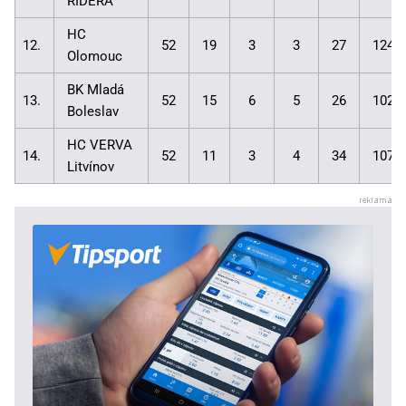
RIDERA
HC
12.
52
19
3
3
27
124:
Olomouc
BK Mladá
13.
52
15
6
5
26
102:
Boleslav
HC VERVA
14.
52
11
3
4
34
107:
Litvínov