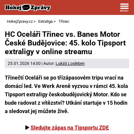
HokejZpravy.cz
>
Extraliga
>
Třinec
HC Oceláři Třinec vs. Banes Motor
České Budějovice: 45. kolo Tipsport
extraligy v online streamu
25.01.2026 14:00 | Autor:
Lukáš Losleben
Třinečtí Oceláři se po třízápasovém tripu vrací na
domácí led. Ve Werk Areně vyzvou v rámci 45. kola
Tipsport extraligy českobudějovický Motor. Kdo se
bude radovat z vítězství? Utkání startuje v 15 hodin
a sledovat jej můžete živě.
▶️
Sledujte zápas na Tipsportu ZDE