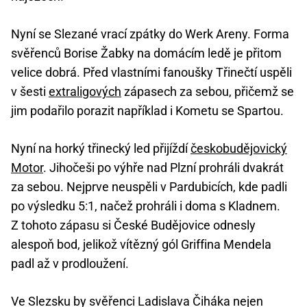
Nyní se Slezané vrací zpátky do Werk Areny. Forma
svěřenců Borise Žabky na domácím ledě je přitom
velice dobrá. Před vlastními fanoušky Třinečtí uspěli
v šesti
extraligových
zápasech za sebou, přičemž se
jim podařilo porazit například i Kometu se Spartou.
Nyní na horký třinecký led přijíždí
českobudějovický
Motor
. Jihočeši po výhře nad Plzní prohráli dvakrát
za sebou. Nejprve neuspěli v Pardubicích, kde padli
po výsledku 5:1, načež prohráli i doma s Kladnem.
Z tohoto zápasu si České Budějovice odnesly
alespoň bod, jelikož vítězný gól Griffina Mendela
padl až v prodloužení.
Ve Slezsku by svěřenci Ladislava Čiháka nejen