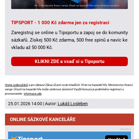
TIPSPORT - 1 000 Kč zdarma jen za registraci
Zaregistruj se online u Tipsportu a zapoj se do komunity
sázkařů. Získej 500 Kč zdarma, 500 free spinů a navíc ke
vkladu až 50 000 Kč.
KLIKNI ZDE a vsaď si u Tipsportu
Hrajte zodpovědně
a pro zábavu! Zákaz účasti osob mladších 18 let na hazardní hře. Ministerstvo financí
varuje: Účastí na hazardní hře může vzniknout závislost! Využití bonusů je podmíněno registrací u
provozovatele -
informace zde
.
25.01.2026 14:00 | Autor:
Lukáš Losleben
ONLINE SÁZKOVÉ KANCELÁŘE