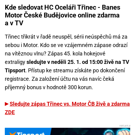
Kde sledovat HC Oceláři Třinec - Banes
Motor České Budějovice online zdarma
a v TV
Třinec třikrát v řadě neuspěl, sérii neúspěchů má za
sebou i Motor. Kdo se ve vzájemném zápase odrazí
na vítěznou vlnu? Zápas 45. kola hokejové
extraligy
sledujte v neděli 25. 1. od 15:00 živě na TV
Tipsport
. Přístup ke streamu získáte po dokončení
registrace. Za založení účtu na vás navíc čeká
příjemný bonus v hodnotě 300 korun.
Sledujte zápas Třinec vs. Motor ČB živě a zdarma
ZDE