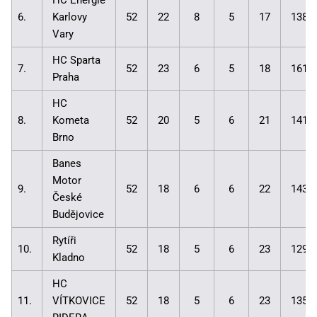
HC Energie
6.
Karlovy
52
22
8
5
17
138:
Vary
HC Sparta
7.
52
23
6
5
18
161:
Praha
HC
8.
Kometa
52
20
5
6
21
141:
Brno
Banes
Motor
9.
52
18
6
6
22
143:
České
Budějovice
Rytíři
10.
52
18
5
6
23
129:
Kladno
HC
11.
VÍTKOVICE
52
18
5
6
23
135: