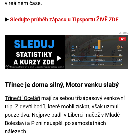
v reálném čase.
▶️
Sledujte průběh zápasu u Tipsportu ŽIVĚ ZDE
Třinec je doma silný, Motor venku slabý
Třinečtí Oceláři
mají za sebou třízápasový venkovní
trip. Z devíti bodů, které mohli získat, však uzmuli
pouze dva. Nejprve padli v Liberci, načež v Mladé
Boleslavi a Plzni neuspěli po samostatnách
nájezech.