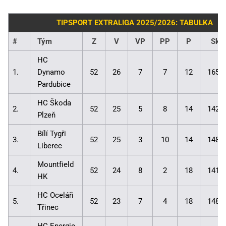
TIPSPORT EXTRALIGA 2025/2026: TABULKA
#
Tým
Z
V
VP
PP
P
Skó
HC
1.
Dynamo
52
26
7
7
12
165:
Pardubice
HC Škoda
2.
52
25
5
8
14
142:
Plzeň
Bílí Tygři
3.
52
25
3
10
14
148:
Liberec
Mountfield
4.
52
24
8
2
18
141:
HK
HC Oceláři
5.
52
23
7
4
18
148:
Třinec