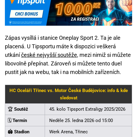
Zápas vysíllá i stanice Oneplay Sport 2. Ta je ale
placená. U Tipsportu máte k dispozici veškerá
utkání
české nejvyšší soutěže
, mezi nimiž si můžete
libovolně přepínat. Zároveň si můžete tento duel
pustit jak na webu, tak i na mobilních zařízeních.
HC Oceláři Třinec vs. Motor České Budějovice: info & kde
sledovat
🏆
Soutěž
45. kolo Tipsport Extraligy 2025/2026
🗓️
Termín
Neděle 25. ledna 2026 od 15:00
🏟️
Stadion
Werk Arena, Třinec