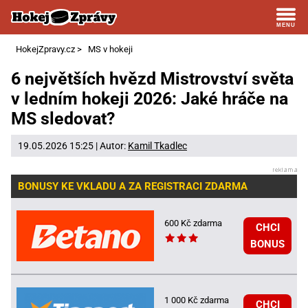
HokejZpravy.cz
>
MS v hokeji
6 největších hvězd Mistrovství světa
v ledním hokeji 2026: Jaké hráče na
MS sledovat?
19.05.2026 15:25 | Autor:
Kamil Tkadlec
BONUSY KE VKLADU A ZA REGISTRACI ZDARMA
600 Kč zdarma
CHCI
BONUS
1 000 Kč zdarma
CHCI