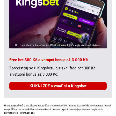
Free bet 300 Kč a vstupní bonus až 3 000 Kč
Zaregistruj se u Kingsbetu a získej free bet 300 Kč
a vstupní bonus až 3 000 Kč.
KLIKNI ZDE a vsaď si u Kingsbet
Hrajte zodpovědně
a pro zábavu! Zákaz účasti osob mladších 18 let na hazardní hře. Ministerstvo financí
varuje: Účastí na hazardní hře může vzniknout závislost! Využití bonusů je podmíněno registrací u
provozovatele -
informace zde
.