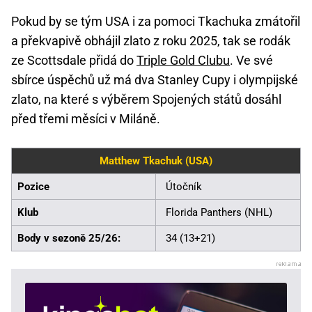
Pokud by se tým USA i za pomoci Tkachuka zmátořil
a překvapivě obhájil zlato z roku 2025, tak se rodák
ze Scottsdale přidá do
Triple Gold Clubu
. Ve své
sbírce úspěchů už má dva Stanley Cupy i olympijské
zlato, na které s výběrem Spojených států dosáhl
před třemi měsíci v Miláně.
Matthew Tkachuk (USA)
Pozice
Útočník
Klub
Florida Panthers (NHL)
Body v sezoně 25/26:
34 (13+21)