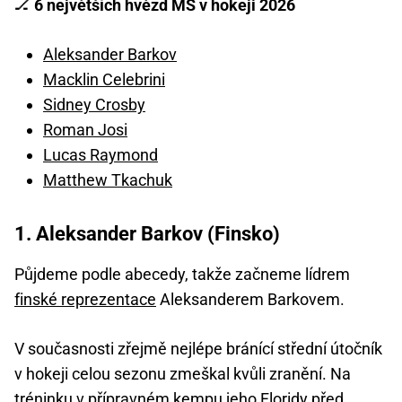
🏒
6 největších hvězd MS v hokeji 2026
Aleksander Barkov
Macklin Celebrini
Sidney Crosby
Roman Josi
Lucas Raymond
Matthew Tkachuk
1. Aleksander Barkov (Finsko)
Půjdeme podle abecedy, takže začneme lídrem
finské reprezentace
Aleksanderem Barkovem.
V současnosti zřejmě nejlépe bránící střední útočník
v hokeji celou sezonu zmeškal kvůli zranění. Na
tréninku v přípravném kempu jeho Floridy před