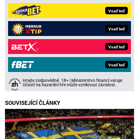
Vsaď teď
Vsaď teď
Vsaď teď
Vsaď teď
Hrajte zodpovědně. 18+ | Ministerstvo financí varuje:
Účastí na hazardní hře může vzniknout závislost.
SOUVISEJÍCÍ ČLÁNKY