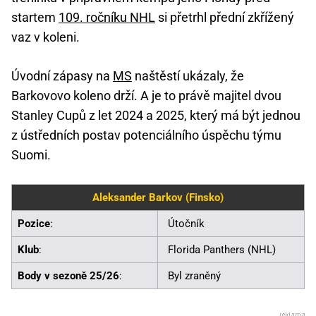
startem
109. ročníku NHL
si přetrhl přední zkřížený
vaz v koleni.
Úvodní zápasy na
MS
naštěstí ukázaly, že
Barkovovo koleno drží. A je to právě majitel dvou
Stanley Cupů z let 2024 a 2025, který má být jednou
z ústředních postav potenciálního úspěchu týmu
Suomi.
Aleksander Barkov (Finsko)
Pozice
:
Útočník
Klub
:
Florida Panthers (NHL)
Body v sezoně 25/26
:
Byl zraněný