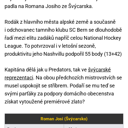
padla na Romana Josiho ze Švýcarska.
Rodák z hlavního města alpské země a současně
i odchovanec tamního klubu SC Bern se dlouhodobě
řadí mezi elitu zadáků napříč celou National Hockey
League. To potvrzoval i v letošní sezoně,
produktivitu jeho Nashvillu podpořil 55 body (13+42)
Kapitána dělá jak u Predators, tak ve
švýcarské
reprezentaci
. Na obou předchozích mistrovstvích se
musel uspokojit se stříbrem. Podaří se mu teď se
svými parťáky za podpory domácího obecenstva
získat vytoužené premiérové zlato?
Roman Josi (Švýcarsko)