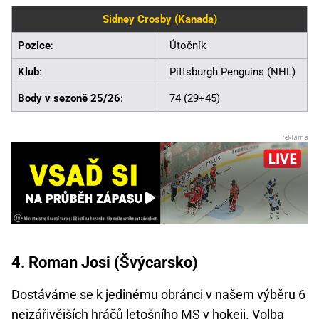
Sidney Crosby (Kanada)
Pozice
:
Útočník
Klub
:
Pittsburgh Penguins (NHL)
Body v sezoně 25/26
:
74 (29+45)
4. Roman Josi (Švýcarsko)
Dostáváme se k jedinému obránci v našem výběru 6
nejzářivějších hráčů letošního MS v hokeji. Volba