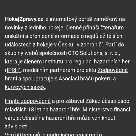
HokejZpravy.cz
je internetový portál zaměřený na
novinky z ledního hokeje. Denně přináší čtenářům
unikátní a přehledné informace o nejdůležitějších
událostech z hokeje v Česku i v zahraničí. Patří do
skupiny webů společnosti GTO Solutions, s. r. o.,
která je členem
Institutu pro regulaci hazardních her
(IPRH)
, mediálním partnerem projektu
Zodpovědné
hraní
a spolupracuje s
Asociací hráčů pokeru a
kurzových sázek
.
Hrajte zodpovědně
a pro zábavu! Zákaz účasti osob
mladších 18 let na hazardní hře. Ministerstvo financí
varuje: Účastí na hazardní hře může vzniknout
závislost!
Využití bonusů je podmíněno registrací u