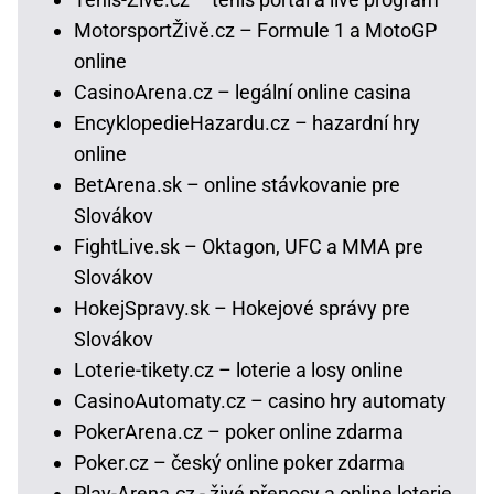
MotorsportŽivě.cz – Formule 1 a MotoGP
online
CasinoArena.cz – legální online casina
EncyklopedieHazardu.cz – hazardní hry
online
BetArena.sk – online stávkovanie pre
Slovákov
FightLive.sk – Oktagon, UFC a MMA pre
Slovákov
HokejSpravy.sk – Hokejové správy pre
Slovákov
Loterie-tikety.cz – loterie a losy online
CasinoAutomaty.cz – casino hry automaty
PokerArena.cz – poker online zdarma
Poker.cz – český online poker zdarma
Play-Arena.cz - živé přenosy a online loterie