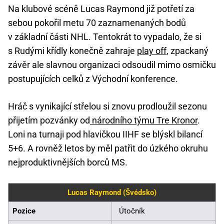
Na klubové scéně Lucas Raymond již potřetí za
sebou pokořil metu 70 zaznamenaných bodů
v základní části NHL. Tentokrát to vypadalo, že si
s Rudými křídly konečně zahraje
play off
, zpackaný
závěr ale slavnou organizaci odsoudil mimo osmičku
postupujících celků z Východní konference.
Hráč s vynikající střelou si znovu prodloužil sezonu
přijetím pozvánky od
národního týmu Tre Kronor
.
Loni na turnaji pod hlavičkou IIHF se blýskl bilancí
5+6. A rovněž letos by měl patřit do úzkého okruhu
nejproduktivnějších borců MS.
Lucas Raymond (Švédsko)
Pozice
Útočník