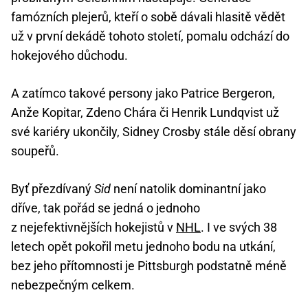
famózních plejerů, kteří o sobě dávali hlasitě vědět
už v první dekádě tohoto století, pomalu odchází do
hokejového důchodu.
A zatímco takové persony jako Patrice Bergeron,
Anže Kopitar, Zdeno Chára či Henrik Lundqvist už
své kariéry ukončily, Sidney Crosby stále děsí obrany
soupeřů.
Byť přezdívaný
Sid
není natolik dominantní jako
dříve, tak pořád se jedná o jednoho
z nejefektivnějších hokejistů v
NHL
. I ve svých 38
letech opět pokořil metu jednoho bodu na utkání,
bez jeho přítomnosti je Pittsburgh podstatně méně
nebezpečným celkem.