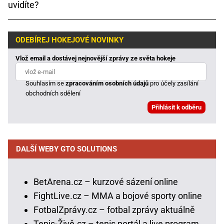
uvidíte?
ODEBÍREJ HOKEJOVÉ NOVINKY
Vlož email a dostávej nejnovější zprávy ze světa hokeje
Souhlasím se
zpracováním osobních údajů
pro účely zasílání
obchodních sdělení
DALŠÍ WEBY GTO SOLUTIONS
BetArena.cz – kurzové sázení online
FightLive.cz – MMA a bojové sporty online
FotbalZprávy.cz – fotbal zprávy aktuálně
Tenis-Živě.cz – tenis portál a live program