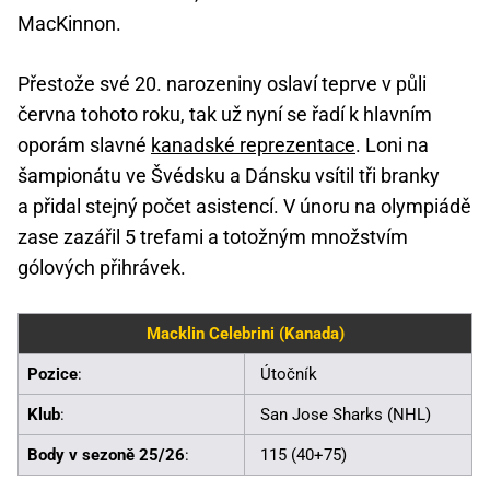
MacKinnon.
Přestože své 20. narozeniny oslaví teprve v půli
června tohoto roku, tak už nyní se řadí k hlavním
oporám slavné
kanadské reprezentace
. Loni na
šampionátu ve Švédsku a Dánsku vsítil tři branky
a přidal stejný počet asistencí. V únoru na olympiádě
zase zazářil 5 trefami a totožným množstvím
gólových přihrávek.
Macklin Celebrini (Kanada)
Pozice
:
Útočník
Klub
:
San Jose Sharks (NHL)
Body v sezoně 25/26
:
115 (40+75)